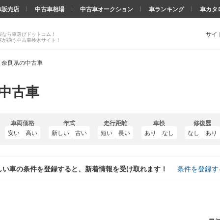
車販売店
中古車相場
中古車オークション
車ランキング
車カタ
サイ
報なら車選びドットコム！
車が揃う中古車検索サイト！
 奈良県の中古車
の中古車
車両価格
年式
走行距離
車検
修復歴
安い
高い
新しい
古い
短い
長い
あり
なし
なし
あり
しい車の条件を登録すると、新着情報を受け取れます！
条件を登録す