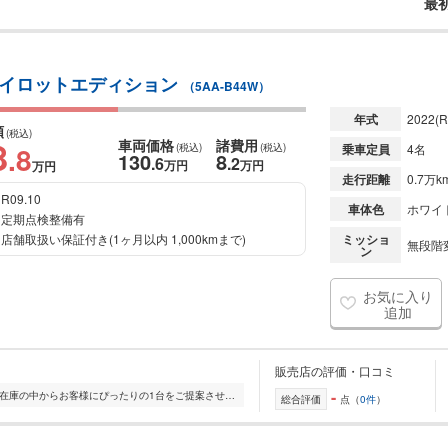
最
パイロットエディション
（5AA-B44W）
年式
2022
(R
額
(税込)
8
車両価格
諸費用
.8
(税込)
(税込)
乗車定員
4名
130
8
.6
.2
万円
万円
万円
走行距離
0.7万k
R09.10
車体色
ホワイ
定期点検整備有
店舗取扱い保証付き(1ヶ月以内 1,000kmまで)
ミッショ
無段階変
ン
お気に入り
追加
販売店の評価・口コミ
-
全国的に店舗を展開しており、 豊富な在庫の中からお客様にぴったりの1台をご提案させていただきます。 国産車から輸入車まで幅広く取り扱っており、 登録済未使用車や...
総合評価
点（
0件
）