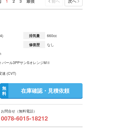
初
1
2
3
最後
前へ
次へ
4)
排気量
660cc
修復歴
なし
m
トパール3PPサンSオレンジMⅡ
速 (CVT)
無
在庫確認・見積依頼
料
お問合せ（無料電話）
0078-6015-18212