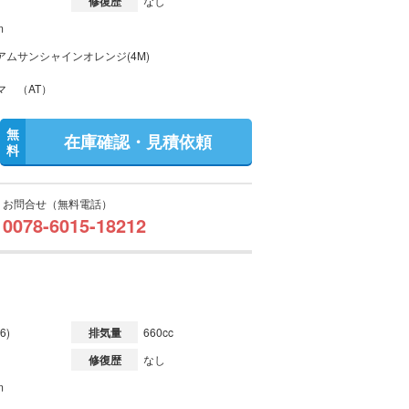
修復歴
なし
m
アムサンシャインオレンジ(4M)
マ （AT）
無
在庫確認・見積依頼
料
お問合せ（無料電話）
0078-6015-18212
6)
排気量
660cc
修復歴
なし
m