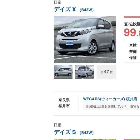
日産
デイズ X
（B43W）
支払総
99
.
車検
整備
保証
47
全
枚
WECARS(ウィーカーズ) 桜井店
奈良県
桜井市
日産
デイズ S
（B43W）