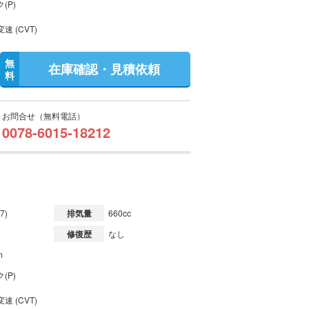
(P)
速 (CVT)
無
在庫確認・見積依頼
料
お問合せ（無料電話）
0078-6015-18212
7)
排気量
660cc
修復歴
なし
m
(P)
速 (CVT)