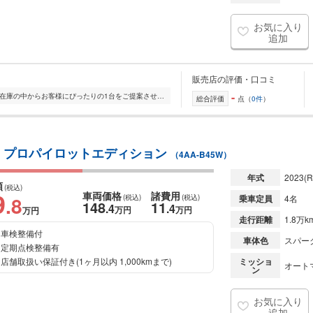
お気に入り
追加
販売店の評価・口コミ
-
全国的に店舗を展開しており、 豊富な在庫の中からお客様にぴったりの1台をご提案させていただきます。 国産車から輸入車まで幅広く取り扱っており、 登録済未使用車や...
総合評価
点（
0件
）
ボ プロパイロットエディション
（4AA-B45W）
年式
2023
(R
額
(税込)
9
車両価格
諸費用
.8
(税込)
(税込)
乗車定員
4名
148
11
.4
.4
万円
万円
万円
走行距離
1.8万k
車検整備付
車体色
スパー
定期点検整備有
店舗取扱い保証付き(1ヶ月以内 1,000kmまで)
ミッショ
オート
ン
お気に入り
追加