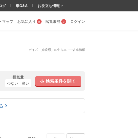
ログ
車Q&A
お役立ち情報
トマップ
お気に入り
閲覧履歴
ログイン
0
0
デイズ （奈良県）の中古車・中古車情報
排気量
検索条件を開く
少ない
多い
る