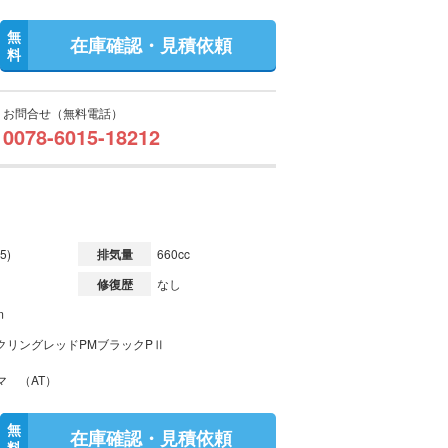
無
在庫確認・見積依頼
料
お問合せ（無料電話）
0078-6015-18212
5)
排気量
660cc
修復歴
なし
m
クリングレッドPMブラックPⅡ
マ （AT）
無
在庫確認・見積依頼
料