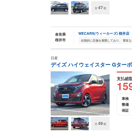
47
全
枚
WECARS(ウィーカーズ) 桜井店
奈良県
桜井市
日産
デイズ ハイウェイスター Gター
支払総
15
車検
整備
保証
49
全
枚