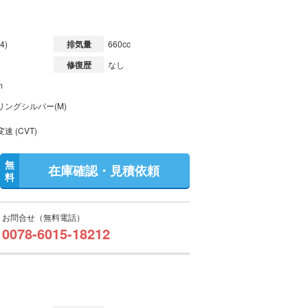
4)
排気量
660cc
修復歴
なし
m
リングシルバー(M)
速 (CVT)
無
在庫確認・見積依頼
料
お問合せ（無料電話）
0078-6015-18212