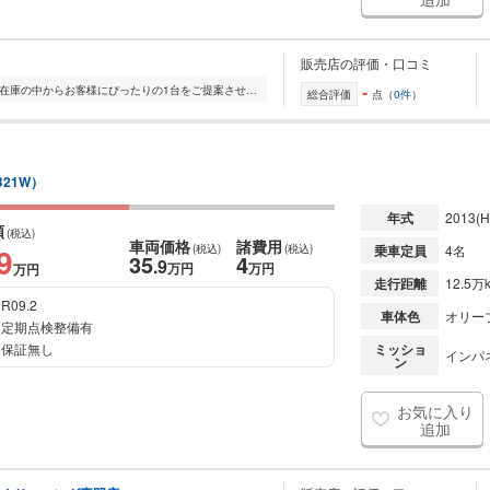
販売店の評価・口コミ
-
全国的に店舗を展開しており、 豊富な在庫の中からお客様にぴったりの1台をご提案させていただきます。 国産車から輸入車まで幅広く取り扱っており、 登録済未使用車や...
総合評価
点（
0件
）
B21W）
年式
2013
(H
額
(税込)
車両価格
諸費用
9
(税込)
(税込)
乗車定員
4名
35
4
.9
万円
万円
万円
走行距離
12.5万
R09.2
車体色
オリー
定期点検整備有
保証無し
ミッショ
インパ
ン
お気に入り
追加