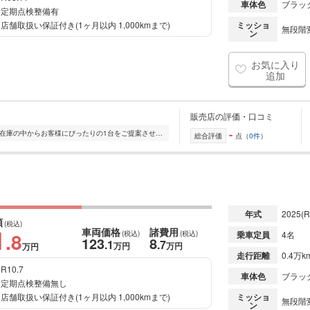
車体色
ブラック
定期点検整備有
店舗取扱い保証付き(1ヶ月以内 1,000kmまで)
ミッショ
無段階変
ン
お気に入り
追加
販売店の評価・口コミ
-
全国的に店舗を展開しており、 豊富な在庫の中からお客様にぴったりの1台をご提案させていただきます。 国産車から輸入車まで幅広く取り扱っており、 登録済未使用車や...
総合評価
点（
0件
）
年式
2025
(R
額
(税込)
1
車両価格
諸費用
.8
(税込)
(税込)
乗車定員
4名
123
8
.1
.7
万円
万円
万円
走行距離
0.4万k
R10.7
車体色
ブラック
定期点検整備無し
店舗取扱い保証付き(1ヶ月以内 1,000kmまで)
ミッショ
無段階変
ン