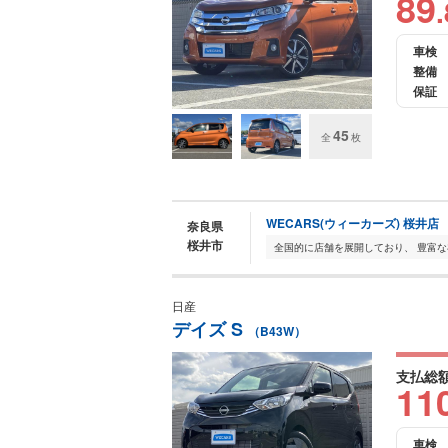
89
.
車検
整備
保証
45
全
枚
WECARS(ウィーカーズ) 桜井店
奈良県
桜井市
日産
デイズ S
（B43W）
支払総
11
車検