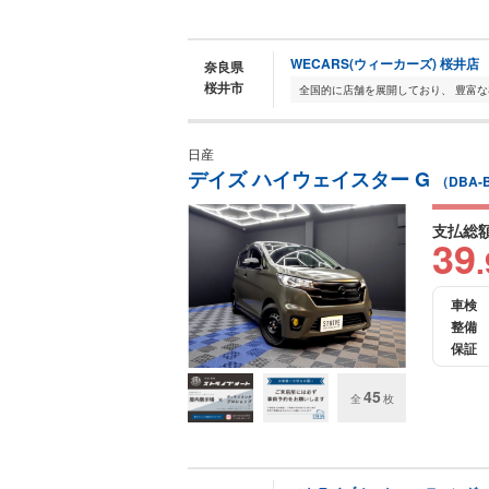
WECARS(ウィーカーズ) 桜井店
奈良県
桜井市
日産
デイズ ハイウェイスター G
（DBA-
支払総
39
.
車検
整備
保証
45
全
枚