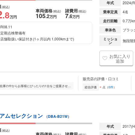
年式
2024
(R
額
(税込)
2
車両価格
諸費用
.8
(税込)
(税込)
乗車定員
4名
105
7
.2
.6
万円
万円
万円
走行距離
0.7万k
R08.11
車体色
ブラック
定期点検整備有
店舗取扱い保証付き(1ヶ月以内 1,000kmまで)
ミッショ
無段階変
ン
お気に入り
追加
販売店の評価・口コミ
-
全国的に店舗を展開しており、 豊富な在庫の中からお客様にぴったりの1台をご提案させていただきます。 国産車から輸入車まで幅広く取り扱っており、 登録済未使用車や...
総合評価
点（
0件
）
ミアムセレクション
（DBA-B21W）
年式
2017
(H
額
(税込)
車両価格
諸費用
(税込)
(税込)