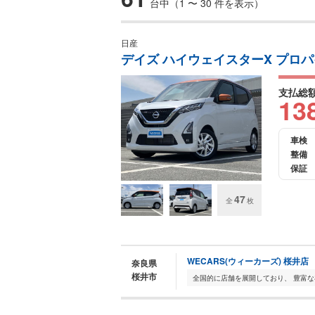
台中（1 〜 30 件を表示）
日産
デイズ ハイウェイスターX プロ
支払総
13
車検
整備
保証
47
全
枚
WECARS(ウィーカーズ) 桜井店
奈良県
桜井市