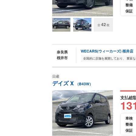
整備
保証
42
全
枚
WECARS(ウィーカーズ) 桜井店
奈良県
桜井市
日産
デイズ X
（B43W）
支払総
13
車検
整備
保証