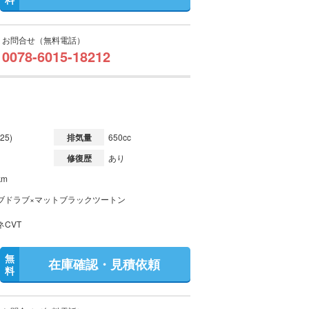
お問合せ（無料電話）
0078-6015-18212
25)
排気量
650cc
修復歴
あり
km
ブドラブ×マットブラックツートン
ネCVT
無
在庫確認・見積依頼
料