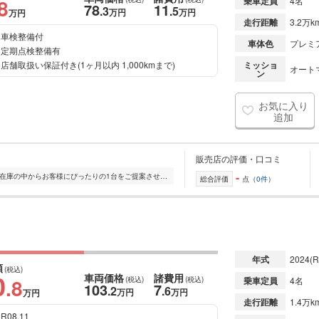
8
乗車定員
4名
78
11
.3
.5
万円
万円
万円
走行距離
3.2万k
車検整備付
車体色
プレミ
定期点検整備有
店舗取扱い保証付き(1ヶ月以内 1,000kmまで)
ミッショ
オート
ン
お気に入り
追加
販売店の評価・口コミ
-
全国的に店舗を展開しており、 豊富な在庫の中からお客様にぴったりの1台をご提案させていただきます。 国産車から輸入車まで幅広く取り扱っており、 登録済未使用車や...
総合評価
点（
0件
）
年式
2024
(R
額
(税込)
0
車両価格
諸費用
.8
(税込)
(税込)
乗車定員
4名
103
7
.2
.6
万円
万円
万円
走行距離
1.4万k
R08.11