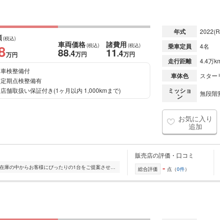
年式
2022
(R
額
(税込)
車両価格
諸費用
8
(税込)
(税込)
乗車定員
4名
88
11
.4
.4
万円
万円
万円
走行距離
4.4万k
車検整備付
車体色
スター
定期点検整備有
店舗取扱い保証付き(1ヶ月以内 1,000kmまで)
ミッショ
無段階変
ン
お気に入り
追加
販売店の評価・口コミ
-
全国的に店舗を展開しており、 豊富な在庫の中からお客様にぴったりの1台をご提案させていただきます。 国産車から輸入車まで幅広く取り扱っており、 登録済未使用車や...
総合評価
点（
0件
）