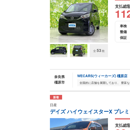
支払総
11
車検
整備
保証
53
全
枚
WECARS(ウィーカーズ) 橿原店
奈良県
橿原市
新着
日産
デイズ ハイウェイスターX プレ
支払総