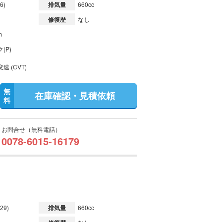
6)
排気量
660cc
修復歴
なし
m
(P)
速 (CVT)
無
在庫確認・見積依頼
料
お問合せ（無料電話）
0078-6015-16179
29)
排気量
660cc