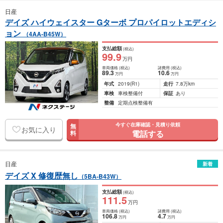
日産
デイズ ハイウェイスター Gターボ プロパイロットエディシ
ョン
（4AA-B45W）
支払総額
(税込)
99
.9
万円
車両価格
(税込)
諸費用
(税込)
89
.3
10
.6
万円
万円
年式
2019
(R1)
走行
7.8万km
車検
車検整備付
保証
あり
整備
定期点検整備有
今すぐ在庫確認・見積り依頼
無
お気に入り
電話する
料
日産
新着
デイズ X 修復歴無し
（5BA-B43W）
支払総額
(税込)
111
.5
万円
車両価格
(税込)
諸費用
(税込)
106
.8
4
.7
万円
万円