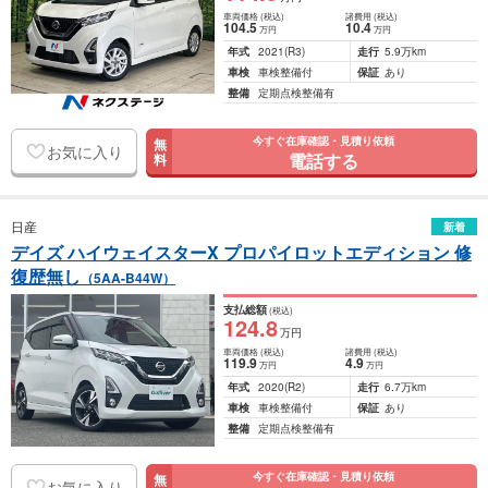
車両価格
(税込)
諸費用
(税込)
104
.5
10
.4
万円
万円
年式
2021
(R3)
走行
5.9万km
車検
車検整備付
保証
あり
整備
定期点検整備有
今すぐ在庫確認・見積り依頼
無
お気に入り
電話する
料
日産
新着
デイズ ハイウェイスターX プロパイロットエディション 修
復歴無し
（5AA-B44W）
支払総額
(税込)
124
.8
万円
車両価格
(税込)
諸費用
(税込)
119
.9
4
.9
万円
万円
年式
2020
(R2)
走行
6.7万km
車検
車検整備付
保証
あり
整備
定期点検整備有
今すぐ在庫確認・見積り依頼
無
お気に入り