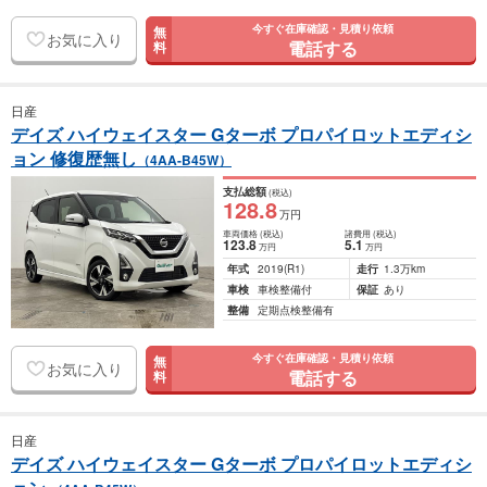
今すぐ在庫確認・見積り依頼
無
お気に入り
電話する
料
日産
デイズ ハイウェイスター Gターボ プロパイロットエディシ
ョン 修復歴無し
（4AA-B45W）
支払総額
(税込)
128
.8
万円
車両価格
(税込)
諸費用
(税込)
123
.8
5
.1
万円
万円
年式
2019
(R1)
走行
1.3万km
車検
車検整備付
保証
あり
整備
定期点検整備有
今すぐ在庫確認・見積り依頼
無
お気に入り
電話する
料
日産
デイズ ハイウェイスター Gターボ プロパイロットエディシ