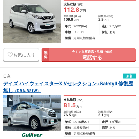
支払総額
(税込)
112
.8
万円
車両価格
(税込)
諸費用
(税込)
109
.9
2
.9
万円
万円
年式
2022
(R4)
走行
2.7万km
車検
R08.11
保証
あり
整備
定期点検整備有
今すぐ在庫確認・見積り依頼
無
お気に入り
電話する
料
日産
新着
デイズ ハイウェイスターX Vセレクション+SafetyII 修復歴
無し
（DBA-B21W）
支払総額
(税込)
81
.5
万円
車両価格
(税込)
諸費用
(税込)
76
.5
5
.1
万円
万円
年式
2015
(H27)
走行
4.6万km
車検
車検整備付
保証
あり
整備
定期点検整備有