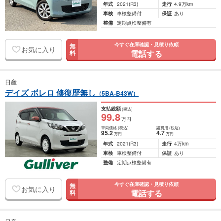
年式
2021
(R3)
走行
4.9万km
車検
車検整備付
保証
あり
整備
定期点検整備有
今すぐ在庫確認・見積り依頼
無
お気に入り
電話する
料
日産
デイズ ボレロ 修復歴無し
（5BA-B43W）
支払総額
(税込)
99
.8
万円
車両価格
(税込)
諸費用
(税込)
95
.2
4
.7
万円
万円
年式
2021
(R3)
走行
4万km
車検
車検整備付
保証
あり
整備
定期点検整備有
今すぐ在庫確認・見積り依頼
無
お気に入り
電話する
料