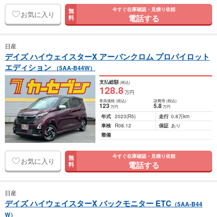
今すぐ在庫確認・見積り依頼
無
お気に入り
電話する
料
日産
デイズ ハイウェイスターX アーバンクロム プロパイロット
エディション
（5AA-B44W）
支払総額
(税込)
128
.8
万円
車両価格
(税込)
諸費用
(税込)
123
5
.8
万円
万円
年式
2023
(R5)
走行
0.8万km
車検
R08.12
保証
あり
整備
今すぐ在庫確認・見積り依頼
無
お気に入り
電話する
料
日産
デイズ ハイウェイスターX バックモニター ETC
（5AA-B44
W）