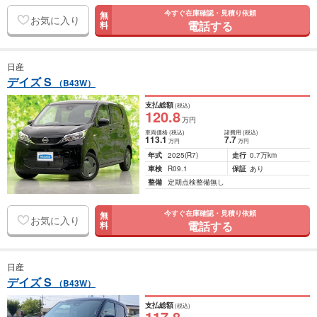
今すぐ在庫確認・見積り依頼
無
お気に入り
電話する
料
日産
デイズ S
（B43W）
支払総額
(税込)
120
.8
万円
車両価格
(税込)
諸費用
(税込)
113
.1
7
.7
万円
万円
年式
2025
(R7)
走行
0.7万km
車検
R09.1
保証
あり
整備
定期点検整備無し
今すぐ在庫確認・見積り依頼
無
お気に入り
電話する
料
日産
デイズ S
（B43W）
支払総額
(税込)
117
.8