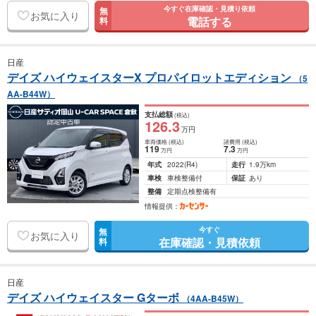
今すぐ在庫確認・見積り依頼
無
お気に入り
電話する
料
日産
デイズ ハイウェイスターX プロパイロットエディション
（5
AA-B44W）
支払総額
(税込)
126
.3
万円
車両価格
(税込)
諸費用
(税込)
119
7
.3
万円
万円
年式
2022
(R4)
走行
1.9万km
車検
車検整備付
保証
あり
整備
定期点検整備有
情報提供：
今すぐ
無
お気に入り
在庫確認・見積依頼
料
日産
デイズ ハイウェイスター Gターボ
（4AA-B45W）