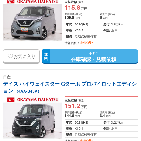
支払総額
(税込)
115
.8
万円
車両価格
(税込)
諸費用
(税込)
109
.8
6
万円
万円
年式
2020
(R2)
走行
3.8万km
車検
R09.5
保証
あり
整備
定期点検整備有
情報提供：
今すぐ
無
お気に入り
在庫確認・見積依頼
料
日産
デイズ ハイウェイスター Gターボ プロパイロットエディシ
ョン
（4AA-B45A）
支払総額
(税込)
151
.2
万円
車両価格
(税込)
諸費用
(税込)
144
.8
6
.4
万円
万円
年式
2021
(R3)
走行
3.2万km
車検
R10.1
保証
あり
整備
定期点検整備有