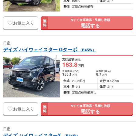
車検
R08.9
保証
あり
整備
定期点検整備有
今すぐ在庫確認・見積り依頼
無
お気に入り
電話する
料
日産
デイズ ハイウェイスター Gターボ
（B45W）
支払総額
(税込)
163
.8
万円
車両価格
(税込)
諸費用
(税込)
155
.1
8
.7
万円
万円
年式
2025
(R7)
走行
0.1万km
車検
R10.8
保証
あり
整備
定期点検整備無し
今すぐ在庫確認・見積り依頼
無
お気に入り
電話する
料
日産
デイズ ハイウェイスターX
（B44W）