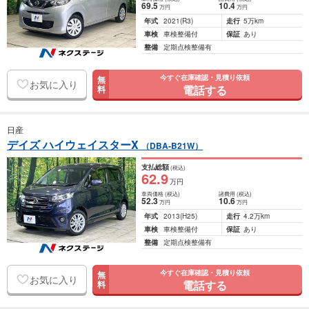
69
.5
10
.4
万円
万円
年式
2021
(R3)
走行
5万km
車検
車検整備付
保証
あり
整備
定期点検整備有
今すぐ在庫確認・見積り依頼
無
お気に入り
電話する
料
日産
デイズ ハイウェイスターX
（DBA-B21W）
支払総額
(税込)
62
.9
万円
車両価格
(税込)
諸費用
(税込)
52
.3
10
.6
万円
万円
年式
2013
(H25)
走行
4.2万km
車検
車検整備付
保証
あり
整備
定期点検整備有
今すぐ在庫確認・見積り依頼
無
お気に入り
電話する
料