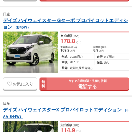
日産
デイズ ハイウェイスター Gターボ プロパイロットエディシ
ョン
（B45W）
支払総額
(税込)
178
.8
万円
車両価格
(税込)
諸費用
(税込)
169
.9
8
.9
万円
万円
年式
2025
(R7)
走行
0.3万km
車検
R10.11
保証
あり
整備
定期点検整備無し
今すぐ在庫確認・見積り依頼
無
お気に入り
電話する
料
日産
デイズ ハイウェイスターX プロパイロットエディション
（5
AA-B44W）
支払総額
(税込)
114
.9
万円