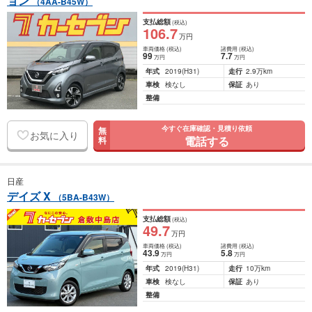
ョン
（4AA-B45W）
支払総額
(税込)
106
.7
万円
車両価格
(税込)
諸費用
(税込)
99
7
.7
万円
万円
年式
2019
(H31)
走行
2.9万km
車検
検なし
保証
あり
整備
今すぐ在庫確認・見積り依頼
無
お気に入り
電話する
料
日産
デイズ X
（5BA-B43W）
支払総額
(税込)
49
.7
万円
車両価格
(税込)
諸費用
(税込)
43
.9
5
.8
万円
万円
年式
2019
(H31)
走行
10万km
車検
検なし
保証
あり
整備