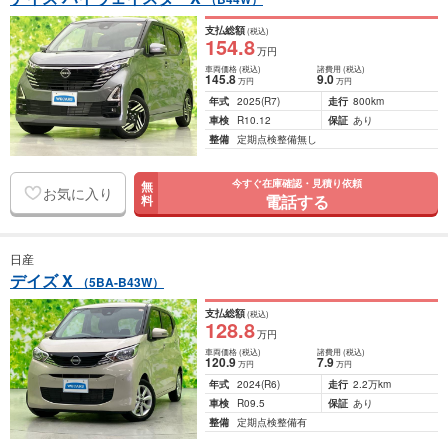
支払総額
(税込)
154
.8
万円
車両価格
(税込)
諸費用
(税込)
145
.8
9
.0
万円
万円
年式
2025
(R7)
走行
800km
車検
R10.12
保証
あり
整備
定期点検整備無し
今すぐ在庫確認・見積り依頼
無
お気に入り
電話する
料
日産
デイズ X
（5BA-B43W）
支払総額
(税込)
128
.8
万円
車両価格
(税込)
諸費用
(税込)
120
.9
7
.9
万円
万円
年式
2024
(R6)
走行
2.2万km
車検
R09.5
保証
あり
整備
定期点検整備有