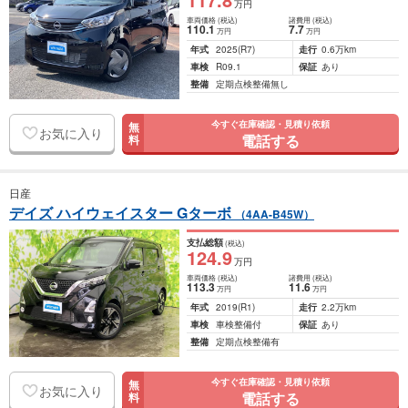
万円
車両価格
(税込)
諸費用
(税込)
110
.1
7
.7
万円
万円
年式
2025
(R7)
走行
0.6万km
車検
R09.1
保証
あり
整備
定期点検整備無し
今すぐ在庫確認・見積り依頼
無
お気に入り
電話する
料
日産
デイズ ハイウェイスター Gターボ
（4AA-B45W）
支払総額
(税込)
124
.9
万円
車両価格
(税込)
諸費用
(税込)
113
.3
11
.6
万円
万円
年式
2019
(R1)
走行
2.2万km
車検
車検整備付
保証
あり
整備
定期点検整備有
今すぐ在庫確認・見積り依頼
無
お気に入り
電話する
料