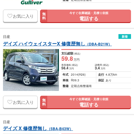
今すぐ在庫確認・見積り依頼
無
お気に入り
電話する
料
日産
新着
デイズ ハイウェイスターX 修復歴無し
（DBA-B21W）
支払総額
(税込)
59
.8
万円
車両価格
(税込)
諸費用
(税込)
56
.4
3
.4
万円
万円
年式
2014
(H26)
走行
4.8万km
車検
R09.3
保証
あり
整備
定期点検整備有
今すぐ在庫確認・見積り依頼
無
お気に入り
電話する
料
日産
デイズ X 修復歴無し
（5BA-B43W）