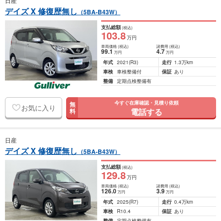
日産
デイズ X 修復歴無し
（5BA-B43W）
支払総額
(税込)
103
.8
万円
車両価格
(税込)
諸費用
(税込)
99
.1
4
.7
万円
万円
年式
2021
(R3)
走行
1.3万km
車検
車検整備付
保証
あり
整備
定期点検整備有
今すぐ在庫確認・見積り依頼
無
お気に入り
電話する
料
日産
デイズ X 修復歴無し
（5BA-B43W）
支払総額
(税込)
129
.8
万円
車両価格
(税込)
諸費用
(税込)
126
.0
3
.9
万円
万円
年式
2025
(R7)
走行
0.4万km
車検
R10.4
保証
あり
整備
定期点検整備有