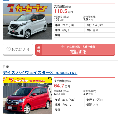
支払総額
(税込)
110
.5
万円
車両価格
(税込)
諸費用
(税込)
103
7
.5
万円
万円
年式
2021
(R3)
走行
3.4万km
車検
検なし
保証
あり
整備
今すぐ在庫確認・見積り依頼
無
お気に入り
電話する
料
日産
デイズ ハイウェイスターX
（DBA-B21W）
支払総額
(税込)
64
.7
万円
車両価格
(税込)
諸費用
(税込)
60
.5
4
.2
万円
万円
年式
2017
(H29)
走行
5.7万km
車検
R08.12
保証
あり
整備