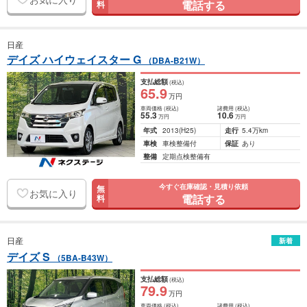
電話する
料
日産
デイズ ハイウェイスター G
（DBA-B21W）
支払総額
(税込)
65
.9
万円
車両価格
(税込)
諸費用
(税込)
55
.3
10
.6
万円
万円
年式
2013
(H25)
走行
5.4万km
車検
車検整備付
保証
あり
整備
定期点検整備有
今すぐ在庫確認・見積り依頼
無
お気に入り
電話する
料
日産
新着
デイズ S
（5BA-B43W）
支払総額
(税込)
79
.9
万円
車両価格
(税込)
諸費用
(税込)