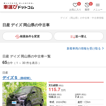
0
0
お気に入り
履歴
メニュー
デイズ （岡山県）の中古車・中古車情報
日産 デイズ 岡山県の中古車
検索条件を変更
並べ替え
新着車両の情報を受け取る
日産 デイズ 岡山県の中古車一覧
65
台中（ 1 ～ 30 件を表示 ）
日産
デイズ S
（B43W）
支払総額
(税込)
115
.7
万円
車両価格
(税込)
諸費用
(税込)
108
.3
7
.4
万円
万円
年式
2024
(R6)
走行
1万km