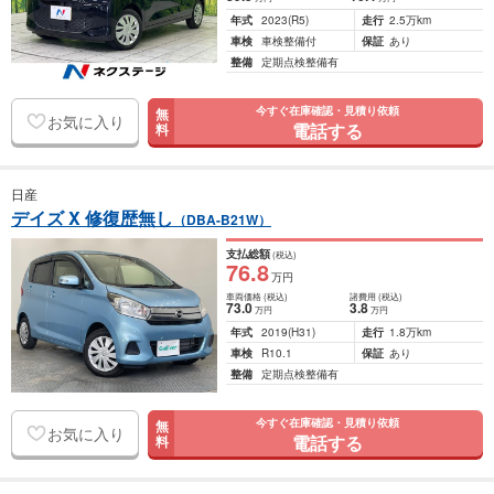
年式
2023
(R5)
走行
2.5万km
車検
車検整備付
保証
あり
整備
定期点検整備有
今すぐ在庫確認・見積り依頼
無
お気に入り
電話する
料
日産
デイズ X 修復歴無し
（DBA-B21W）
支払総額
(税込)
76
.8
万円
車両価格
(税込)
諸費用
(税込)
73
.0
3
.8
万円
万円
年式
2019
(H31)
走行
1.8万km
車検
R10.1
保証
あり
整備
定期点検整備有
今すぐ在庫確認・見積り依頼
無
お気に入り
電話する
料