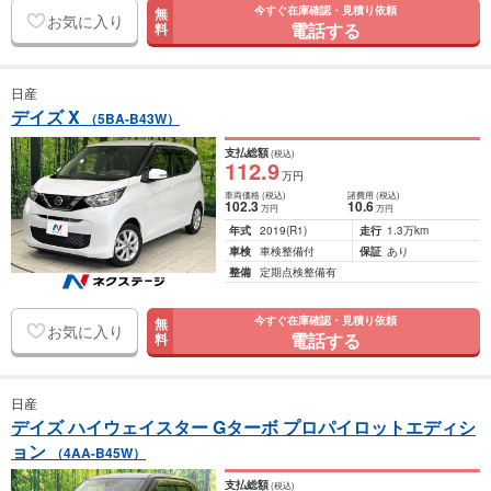
今すぐ在庫確認・見積り依頼
無
お気に入り
電話する
料
日産
デイズ X
（5BA-B43W）
支払総額
(税込)
112
.9
万円
車両価格
(税込)
諸費用
(税込)
102
.3
10
.6
万円
万円
年式
2019
(R1)
走行
1.3万km
車検
車検整備付
保証
あり
整備
定期点検整備有
今すぐ在庫確認・見積り依頼
無
お気に入り
電話する
料
日産
デイズ ハイウェイスター Gターボ プロパイロットエディシ
ョン
（4AA-B45W）
支払総額
(税込)