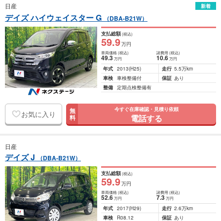
日産
新着
デイズ ハイウェイスター G
（DBA-B21W）
支払総額
(税込)
59
.9
万円
車両価格
(税込)
諸費用
(税込)
49
.3
10
.6
万円
万円
年式
2013
(H25)
走行
5.5万km
車検
車検整備付
保証
あり
整備
定期点検整備有
今すぐ在庫確認・見積り依頼
無
お気に入り
電話する
料
日産
デイズ J
（DBA-B21W）
支払総額
(税込)
59
.9
万円
車両価格
(税込)
諸費用
(税込)
52
.6
7
.3
万円
万円
年式
2017
(H29)
走行
2.6万km
車検
R08.12
保証
あり