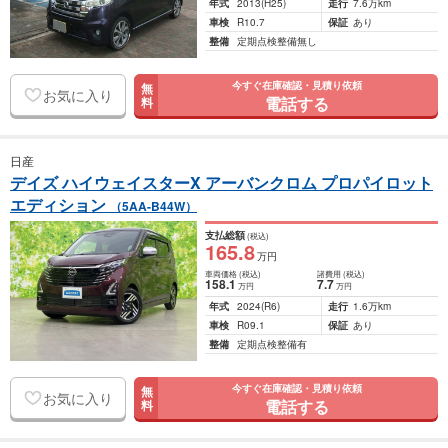
年式
2013
(H25)
走行
7.6万km
車検
R10.7
保証
あり
整備
定期点検整備無し
今すぐ在庫確認・見積り依頼
無
お気に入り
電話する
料
日産
デイズ ハイウェイスターX アーバンクロム プロパイロット
エディション
（5AA-B44W）
支払総額
(税込)
165
.8
万円
車両価格
(税込)
諸費用
(税込)
158
.1
7
.7
万円
万円
年式
2024
(R6)
走行
1.6万km
車検
R09.1
保証
あり
整備
定期点検整備有
今すぐ在庫確認・見積り依頼
無
お気に入り
電話する
料