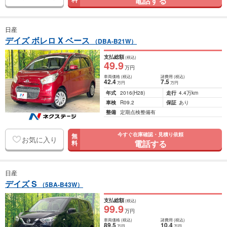
電話する
日産
デイズ ボレロ X ベース
（DBA-B21W）
支払総額
(税込)
49
.9
万円
車両価格
(税込)
諸費用
(税込)
42
.4
7
.5
万円
万円
年式
2016
(H28)
走行
4.4万km
車検
R09.2
保証
あり
整備
定期点検整備有
今すぐ在庫確認・見積り依頼
無
お気に入り
電話する
料
日産
デイズ S
（5BA-B43W）
支払総額
(税込)
99
.9
万円
車両価格
(税込)
諸費用
(税込)
89
.5
10
.4
万円
万円