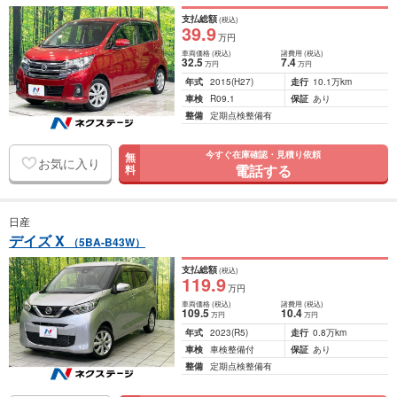
支払総額
(税込)
39
.9
万円
車両価格
(税込)
諸費用
(税込)
32
.5
7
.4
万円
万円
年式
2015
(H27)
走行
10.1万km
車検
R09.1
保証
あり
整備
定期点検整備有
今すぐ在庫確認・見積り依頼
無
お気に入り
電話する
料
日産
デイズ X
（5BA-B43W）
支払総額
(税込)
119
.9
万円
車両価格
(税込)
諸費用
(税込)
109
.5
10
.4
万円
万円
年式
2023
(R5)
走行
0.8万km
車検
車検整備付
保証
あり
整備
定期点検整備有