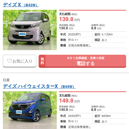
デイズ X
（B43W）
支払総額
(税込)
139
.8
万円
車両価格
(税込)
諸費用
(税込)
130
.9
8
.9
万円
万円
年式
2025
(R7)
走行
0.1万km
車検
R10.11
保証
あり
整備
定期点検整備無し
今すぐ在庫確認・見積り依頼
無
お気に入り
電話する
料
日産
デイズ ハイウェイスターX
（B44W）
支払総額
(税込)
149
.8
万円
車両価格
(税込)
諸費用
(税込)
140
.9
8
.9
万円
万円
年式
2025
(R7)
走行
820km
車検
R10.11
保証
あり
整備
定期点検整備無し