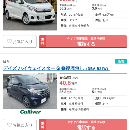
万円
車両価格
(税込)
諸費用
(税込)
56
.2
3
.6
万円
万円
年式
2016
(H28)
走行
4.6万km
車検
R09.7
保証
あり
整備
定期点検整備有
今すぐ在庫確認・見積り依頼
無
お気に入り
電話する
料
日産
新着
デイズ ハイウェイスター G 修復歴無し
（DBA-B21W）
支払総額
(税込)
40
.8
万円
車両価格
(税込)
諸費用
(税込)
35
.8
5
.1
万円
万円
年式
2013
(H25)
走行
13.9万km
車検
車検整備付
保証
あり
整備
定期点検整備有
今すぐ在庫確認・見積り依頼
無
お気に入り
電話する
料