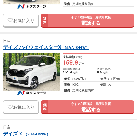
整備
定期点検整備有
今すぐ在庫確認・見積り依頼
無
お気に入り
電話する
料
日産
デイズ ハイウェイスターX
（5AA-B44W）
支払総額
(税込)
159
.9
万円
車両価格
(税込)
諸費用
(税込)
151
.4
8
.5
万円
万円
年式
2025
(R7)
走行
0.1万km
車検
R10.11
保証
あり
整備
定期点検整備有
今すぐ在庫確認・見積り依頼
無
お気に入り
電話する
料
日産
デイズ X
（5BA-B43W）