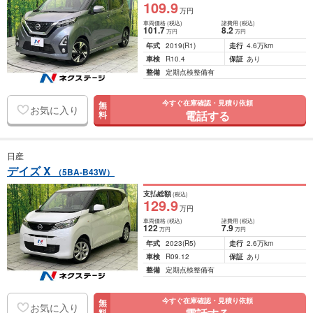
109
.9
万円
車両価格
(税込)
諸費用
(税込)
101
.7
8
.2
万円
万円
年式
2019
(R1)
走行
4.6万km
車検
R10.4
保証
あり
整備
定期点検整備有
今すぐ在庫確認・見積り依頼
無
お気に入り
電話する
料
日産
デイズ X
（5BA-B43W）
支払総額
(税込)
129
.9
万円
車両価格
(税込)
諸費用
(税込)
122
7
.9
万円
万円
年式
2023
(R5)
走行
2.6万km
車検
R09.12
保証
あり
整備
定期点検整備有
今すぐ在庫確認・見積り依頼
無
お気に入り
料