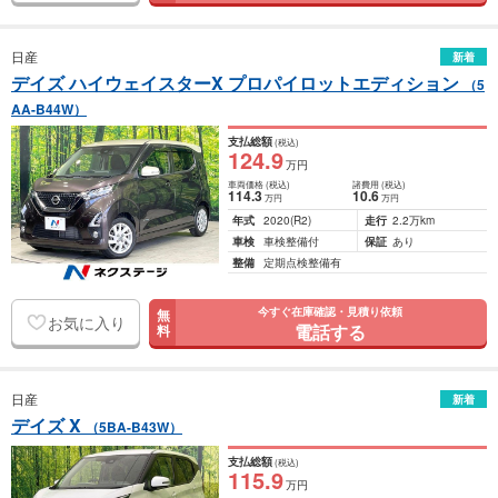
日産
新着
デイズ ハイウェイスターX プロパイロットエディション
（5
AA-B44W）
支払総額
(税込)
124
.9
万円
車両価格
(税込)
諸費用
(税込)
114
.3
10
.6
万円
万円
年式
2020
(R2)
走行
2.2万km
車検
車検整備付
保証
あり
整備
定期点検整備有
今すぐ在庫確認・見積り依頼
無
お気に入り
電話する
料
日産
新着
デイズ X
（5BA-B43W）
支払総額
(税込)
115
.9
万円