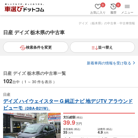
0
0
お気に入り
履歴
メニュー
デイズ （栃木県）の中古車・中古車情報
日産 デイズ 栃木県の中古車
検索条件を変更
並べ替え
新着車両の情報を受け取る
日産 デイズ 栃木県の中古車一覧
102
台中（ 1 ～ 30 件を表示 ）
日産
デイズ ハイウェイスター G 純正ナビ 地デジTV アラウンド
ビューモ
（DBA-B21W）
支払総額
(税込)
39
.9
万円
車両価格
(税込)
諸費用
(税込)
35
4
.9
万円
万円