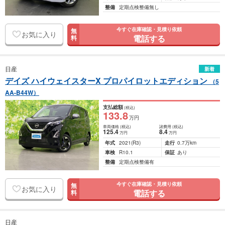
整備
定期点検整備無し
今すぐ在庫確認・見積り依頼
無
お気に入り
電話する
料
日産
新着
デイズ ハイウェイスターX プロパイロットエディション
（5
AA-B44W）
支払総額
(税込)
133
.8
万円
車両価格
(税込)
諸費用
(税込)
125
.4
8
.4
万円
万円
年式
2021
(R3)
走行
0.7万km
車検
R10.1
保証
あり
整備
定期点検整備有
今すぐ在庫確認・見積り依頼
無
お気に入り
電話する
料
日産