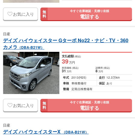
今すぐ在庫確認・見積り依頼
無
お気に入り
電話する
料
日産
デイズ ハイウェイスター Gターボ No22・ナビ・TV・360
カメラ
（DBA-B21W）
支払総額
(税込)
39
万円
車両価格
(税込)
諸費用
(税込)
31
8
万円
万円
年式
2013
(H25)
走行
12.3万km
車検
車検整備付
保証
あり
整備
定期点検整備有
今すぐ在庫確認・見積り依頼
無
お気に入り
電話する
料
日産
デイズ ハイウェイスターX
（DBA-B21W）