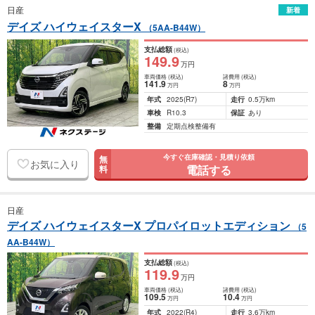
日産
新着
デイズ ハイウェイスターX
（5AA-B44W）
支払総額
(税込)
149
.9
万円
車両価格
(税込)
諸費用
(税込)
141
.9
8
万円
万円
年式
2025
(R7)
走行
0.5万km
車検
R10.3
保証
あり
整備
定期点検整備有
今すぐ在庫確認・見積り依頼
無
お気に入り
電話する
料
日産
デイズ ハイウェイスターX プロパイロットエディション
（5
AA-B44W）
支払総額
(税込)
119
.9
万円
車両価格
(税込)
諸費用
(税込)
109
.5
10
.4
万円
万円
年式
2022
(R4)
走行
3.6万km