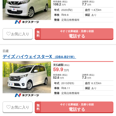
車両価格
(税込)
諸費用
(税込)
108
.2
7
.7
万円
万円
年式
2020
(R2)
走行
1.6万km
車検
R09.6
保証
あり
整備
定期点検整備有
今すぐ在庫確認・見積り依頼
無
お気に入り
電話する
料
日産
デイズ ハイウェイスターX
（DBA-B21W）
支払総額
(税込)
59
.9
万円
車両価格
(税込)
諸費用
(税込)
52
.6
7
.3
万円
万円
年式
2013
(H25)
走行
6.3万km
車検
R08.11
保証
あり
整備
定期点検整備有
今すぐ在庫確認・見積り依頼
無
お気に入り
電話する
料