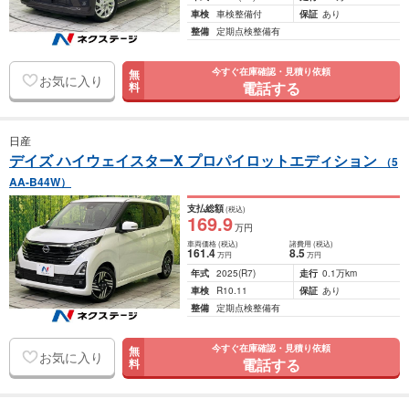
車検
車検整備付
保証
あり
整備
定期点検整備有
今すぐ在庫確認・見積り依頼
無
お気に入り
電話する
料
日産
デイズ ハイウェイスターX プロパイロットエディション
（5
AA-B44W）
支払総額
(税込)
169
.9
万円
車両価格
(税込)
諸費用
(税込)
161
.4
8
.5
万円
万円
年式
2025
(R7)
走行
0.1万km
車検
R10.11
保証
あり
整備
定期点検整備有
今すぐ在庫確認・見積り依頼
無
お気に入り
電話する
料