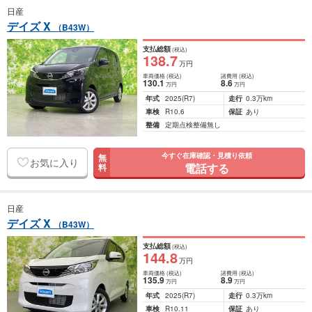
日産
デイズ X
（B43W）
支払総額
(税込)
138
.7
万円
車両価格
(税込)
諸費用
(税込)
130
.1
8
.6
万円
万円
年式
2025
(R7)
走行
0.3万km
車検
R10.6
保証
あり
整備
定期点検整備無し
今すぐ在庫確認・見積り依頼
無
お気に入り
電話する
料
日産
デイズ X
（B43W）
支払総額
(税込)
144
.8
万円
車両価格
(税込)
諸費用
(税込)
135
.9
8
.9
万円
万円
年式
2025
(R7)
走行
0.3万km
車検
R10.11
保証
あり