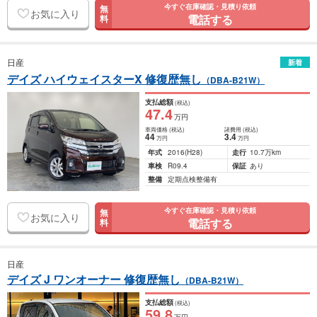
今すぐ在庫確認・見積り依頼
無
お気に入り
電話する
料
日産
新着
デイズ ハイウェイスターX 修復歴無し
（DBA-B21W）
支払総額
(税込)
47
.4
万円
車両価格
(税込)
諸費用
(税込)
44
3
.4
万円
万円
年式
2016
(H28)
走行
10.7万km
車検
R09.4
保証
あり
整備
定期点検整備有
今すぐ在庫確認・見積り依頼
無
お気に入り
電話する
料
日産
デイズ J ワンオーナー 修復歴無し
（DBA-B21W）
支払総額
(税込)
59
.8