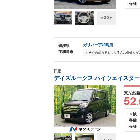
保証
20
全
枚
ガリバー宇和島店
愛媛県
宇和島市
日産
デイズルークス ハイウェイスター
支払総
52
.
車検
整備
保証