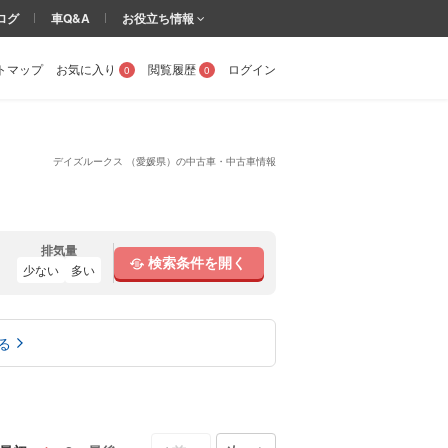
ログ
車Q&A
お役立ち情報
トマップ
お気に入り
閲覧履歴
ログイン
0
0
デイズルークス （愛媛県）の中古車・中古車情報
排気量
検索条件を開く
少ない
多い
る