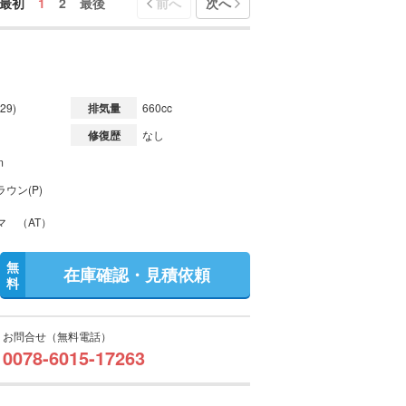
最初
1
2
最後
前へ
次へ
29)
排気量
660cc
修復歴
なし
m
ウン(P)
マ （AT）
無
在庫確認・見積依頼
料
お問合せ（無料電話）
0078-6015-17263