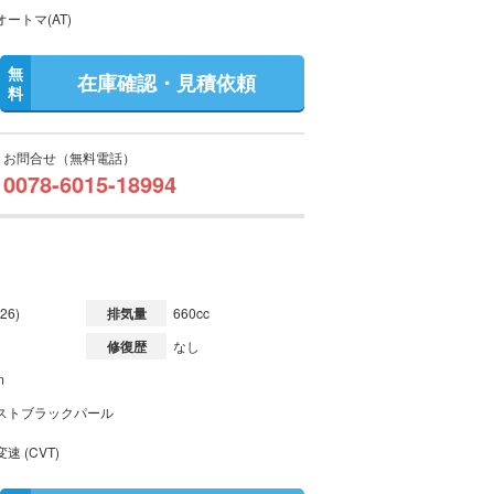
ートマ(AT)
無
在庫確認・見積依頼
料
お問合せ（無料電話）
0078-6015-18994
26)
排気量
660cc
修復歴
なし
m
ストブラックパール
速 (CVT)