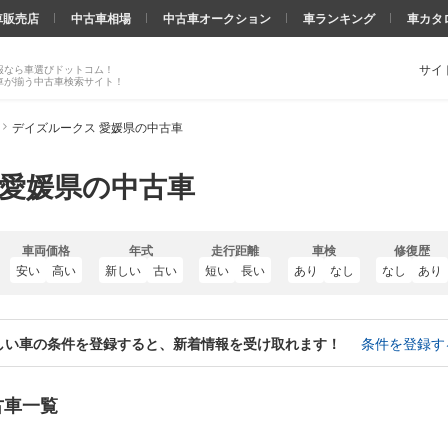
車販売店
中古車相場
中古車オークション
車ランキング
車カタ
サイ
報なら車選びドットコム！
車が揃う中古車検索サイト！
デイズルークス 愛媛県の中古車
 愛媛県の中古車
車両価格
年式
走行距離
車検
修復歴
安い
高い
新しい
古い
短い
長い
あり
なし
なし
あり
しい車の条件を登録すると、新着情報を受け取れます！
条件を登録す
古車一覧