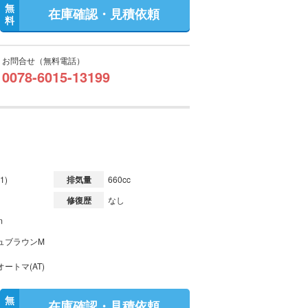
無
在庫確認・見積依頼
料
お問合せ（無料電話）
0078-6015-13199
1)
排気量
660cc
修復歴
なし
m
ュブラウンM
ートマ(AT)
無
在庫確認・見積依頼