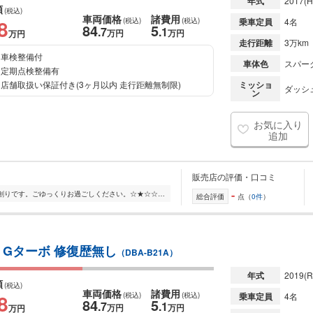
年式
2017
(H
額
(税込)
車両価格
諸費用
8
(税込)
(税込)
乗車定員
4名
84
5
.7
.1
万円
万円
万円
走行距離
3万km
車検整備付
車体色
スパー
定期点検整備有
店舗取扱い保証付き(3ヶ月以内 走行距離無制限)
ミッショ
ダッシュ
ン
お気に入り
追加
販売店の評価・口コミ
-
☆★☆店内は開放感のあるおしゃれな創りです。ごゆっくりお過ごしください。☆★☆☆★☆キッズルームも完備しておりますので、お子様もゆったり遊べます。☆★☆☆★☆展示台数約100...
総合評価
点（
0件
）
 Gターボ 修復歴無し
（DBA-B21A）
年式
2019
(R
額
(税込)
車両価格
諸費用
8
(税込)
(税込)
乗車定員
4名
84
5
.7
.1
万円
万円
万円