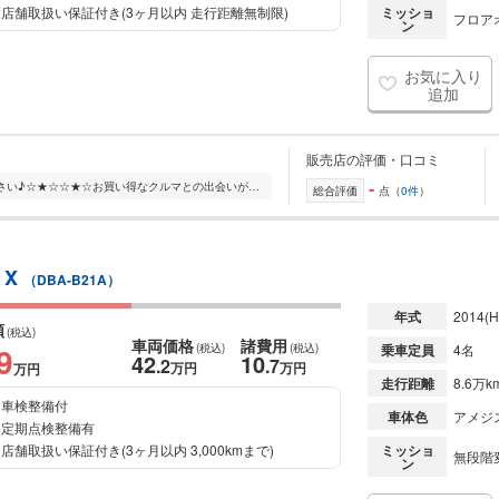
店舗取扱い保証付き(3ヶ月以内 走行距離無制限)
ミッショ
フロアオ
ン
お気に入り
追加
販売店の評価・口コミ
-
☆★☆高価買取ももちろんお任せください♪☆★☆☆★☆お買い得なクルマとの出会いがあります。ご来店お待ちしております♪☆★☆☆★☆キッズスペースご用意しております。 お子様連れ...
総合評価
点（
0件
）
 X
（DBA-B21A）
年式
2014
(H
額
(税込)
車両価格
諸費用
9
(税込)
(税込)
乗車定員
4名
42
10
.2
.7
万円
万円
万円
走行距離
8.6万k
車検整備付
車体色
アメジ
定期点検整備有
店舗取扱い保証付き(3ヶ月以内 3,000kmまで)
ミッショ
無段階変
ン