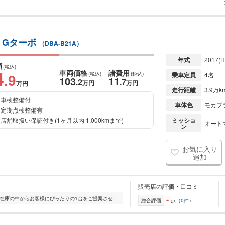
 Gターボ
（DBA-B21A）
年式
2017
(H
額
(税込)
4
車両価格
諸費用
.9
(税込)
(税込)
乗車定員
4名
103
11
.2
.7
万円
万円
万円
走行距離
3.9万k
車検整備付
車体色
モカブラ
定期点検整備有
店舗取扱い保証付き(1ヶ月以内 1,000kmまで)
ミッショ
オート
ン
お気に入り
追加
販売店の評価・口コミ
-
全国的に店舗を展開しており、 豊富な在庫の中からお客様にぴったりの1台をご提案させていただきます。 国産車から輸入車まで幅広く取り扱っており、 登録済未使用車や...
総合評価
点（
0件
）