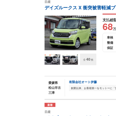
日産
デイズルークス X 衝突被害軽減
支払総
68
万
車検
整備
保証
40
全
枚
有限会社オート伊藤
愛媛県
松山市古
三津
新着
日産