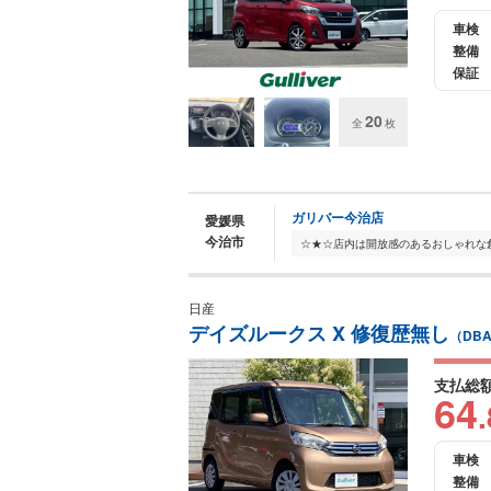
車検
整備
保証
20
全
枚
ガリバー今治店
愛媛県
今治市
日産
デイズルークス X 修復歴無し
（DBA
支払総
64
.
車検
整備