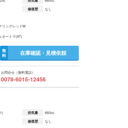
29)
排気量
660cc
修復歴
なし
クリングレッドM
オートマ(AT)
無
在庫確認・見積依頼
料
お問合せ（無料電話）
0078-6015-12456
1)
排気量
660cc
修復歴
なし