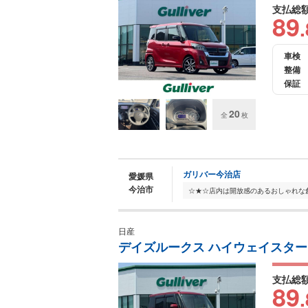
支払総
89
.
車検
整備
保証
20
全
枚
ガリバー今治店
愛媛県
今治市
日産
デイズルークス ハイウェイスター
支払総
89
.