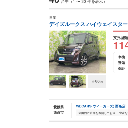
台中（1 〜 30 件を表示）
日産
デイズルークス ハイウェイスター
支払総
11
車検
整備
保証
66
全
枚
WECARS(ウィーカーズ) 西条店
愛媛県
西条市