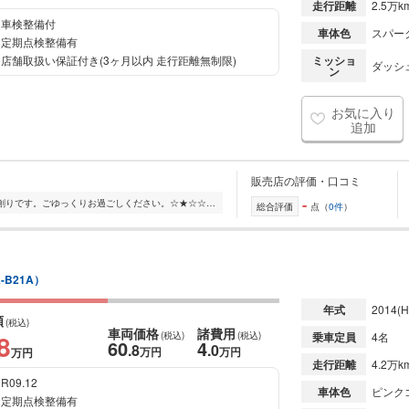
走行距離
2.5万k
車検整備付
車体色
スパー
定期点検整備有
店舗取扱い保証付き(3ヶ月以内 走行距離無制限)
ミッショ
ダッシュ
ン
お気に入り
追加
販売店の評価・口コミ
-
☆★☆店内は開放感のあるおしゃれな創りです。ごゆっくりお過ごしください。☆★☆☆★☆キッズルームも完備しておりますので、お子様もゆったり遊べます。☆★☆☆★☆展示台数約100...
総合評価
点（
0件
）
-B21A）
年式
2014
(H
額
(税込)
車両価格
諸費用
8
(税込)
(税込)
乗車定員
4名
60
4
.8
.0
万円
万円
万円
走行距離
4.2万k
R09.12
車体色
ピンク
定期点検整備有