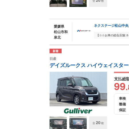
20
全
枚
ネクステージ松山中央
愛媛県
松山市和
泉北
新着
日産
デイズルークス ハイウェイスター
支払総
99
.
車検
整備
保証
20
全
枚