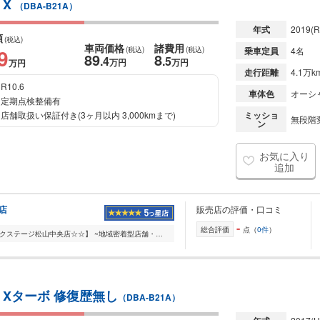
 X
（DBA-B21A）
年式
2019
(R
額
(税込)
車両価格
諸費用
9
(税込)
(税込)
乗車定員
4名
89
8
.4
.5
万円
万円
万円
走行距離
4.1万k
R10.6
車体色
オーシャ
定期点検整備有
店舗取扱い保証付き(3ヶ月以内 3,000kmまで)
ミッショ
無段階変
ン
お気に入り
追加
店
販売店の評価・口コミ
-
総合評価
点（
0件
）
【☆☆お車の総合店舗:ネクステージ松山中央店☆☆】 ~地域密着型店舗・お客様に愛される店舗を目指して~ 当店では、車販売・車買取・車検・整備・自動車保険等のお車に係...
 Xターボ 修復歴無し
（DBA-B21A）