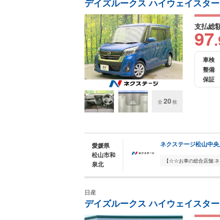
デイズルークス ハイウェイスター
支払総
97
.
車検
整備
保証
20
全
枚
ネクステージ松山中央
愛媛県
松山市和
泉北
日産
デイズルークス ハイウェイスター