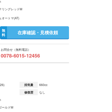
m
クリングレッドM
オートマ(AT)
無
在庫確認・見積依頼
料
お問合せ（無料電話）
0078-6015-12456
26)
排気量
660cc
修復歴
なし
m
ゴールドM