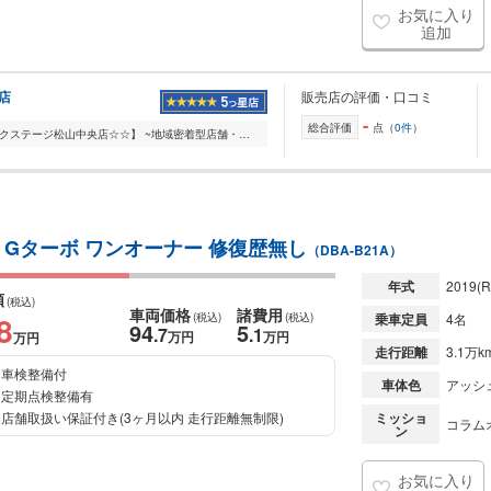
お気に入り
追加
店
販売店の評価・口コミ
-
総合評価
点（
0件
）
【☆☆お車の総合店舗:ネクステージ松山中央店☆☆】 ~地域密着型店舗・お客様に愛される店舗を目指して~ 当店では、車販売・車買取・車検・整備・自動車保険等のお車に係...
 Gターボ ワンオーナー 修復歴無し
（DBA-B21A）
年式
2019
(R
額
(税込)
車両価格
諸費用
8
(税込)
(税込)
乗車定員
4名
94
5
.7
.1
万円
万円
万円
走行距離
3.1万k
車検整備付
車体色
アッシ
定期点検整備有
店舗取扱い保証付き(3ヶ月以内 走行距離無制限)
ミッショ
コラムオ
ン
お気に入り