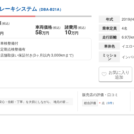
ブレーキシステム
（DBA-B21A）
年式
2019
(H
額
(税込)
車両価格
諸費用
(税込)
(税込)
乗車定員
4名
58
10
万円
万円
円
走行距離
6.9万k
車検整備付
車体色
イエロ
定期点検整備有
店舗取扱い保証付き(3ヶ月以内 3,000kmまで)
ミッショ
インパ
ン
お気に入り
追加
販売店の評価・口コミ
-
創業以来、お客様第一をモットーに「安心・信頼・丁寧」を大切にしながら、 地元の皆様に愛され続けてきました。 中古車販売を中心に、新車販売、車検・整備、鈑金塗装...
総合評価
点（
0件
）