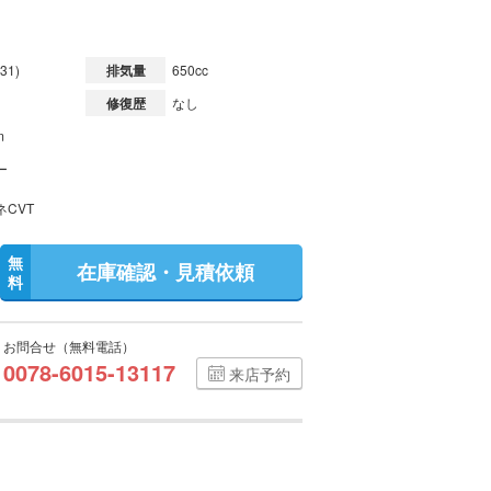
31)
排気量
650cc
修復歴
なし
m
ー
ネCVT
無
在庫確認・見積依頼
料
お問合せ（無料電話）
0078-6015-13117
来店予約