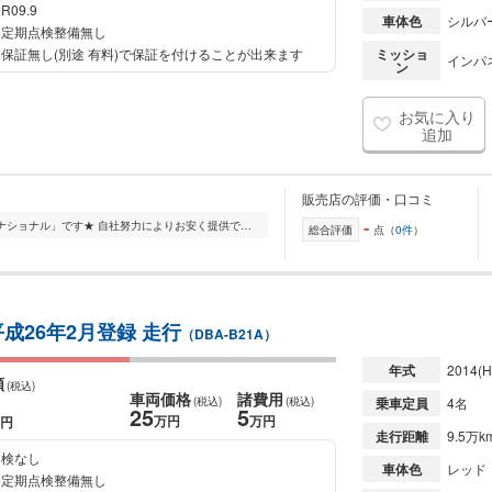
R09.9
車体色
シルバ
定期点検整備無し
保証無し(別途 有料)で保証を付けることが出来ます
ミッショ
インパ
ン
お気に入り
追加
販売店の評価・口コミ
-
茨城県坂東市にある「マヒアインターナショナル」です★ 自社努力によりお安く提供できるようにしております。 ハイエース、キャラバンを中心に国産車を常時50台以上展示...
総合評価
点（
0件
）
成26年2月登録 走行
（DBA-B21A）
年式
2014
(H
額
(税込)
車両価格
諸費用
(税込)
(税込)
乗車定員
4名
25
5
万円
万円
円
走行距離
9.5万k
検なし
車体色
レッド
定期点検整備無し