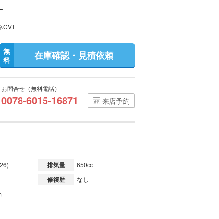
ー
ネCVT
無
在庫確認・見積依頼
料
お問合せ（無料電話）
0078-6015-16871
来店予約
26)
排気量
650cc
修復歴
なし
m