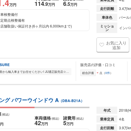
1
.4
114
6
.9
.5
万円
万円
万円
走行距離
3.4万k
車検整備付
車体色
パール
定期点検整備有
店舗取扱い保証付き(6ヶ月以内 6,000kmまで)
ミッショ
インパ
ン
お気に入り
追加
ASURE
販売店の評価・口コミ
-
中古車業界35年間の実績を活かして国産から輸入車までお任せください! JU適正販売店☆お客様にご安心してご購入いただく為にも☆ お客様とのご縁を大切にしお客様に必要と...
総合評価
点（
0件
）
ング パワーウインドウ A
（DBA-B21A）
年式
2018
(H
額
(税込)
車両価格
諸費用
(税込)
(税込)
乗車定員
4名
42
5
万円
万円
円
走行距離
3.9万k