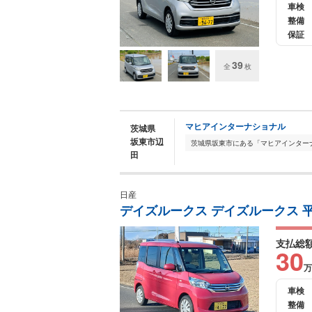
車検
整備
保証
39
全
枚
マヒアインターナショナル
茨城県
坂東市辺
田
日産
デイズルークス デイズルークス 平
支払総
30
万
車検
整備