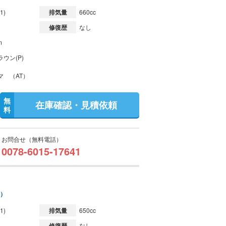
1)
排気量
660cc
修復歴
なし
m
ウン(P)
マ （AT）
無
在庫確認・見積依頼
料
お問合せ（無料電話）
0078-6015-17641
A）
1)
排気量
650cc
修復歴
なし