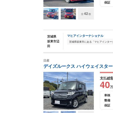
保証
42
全
枚
マヒアインターナショナル
茨城県
坂東市辺
田
日産
デイズルークス ハイウェイスター X
支払総
40
万
車検
整備
保証