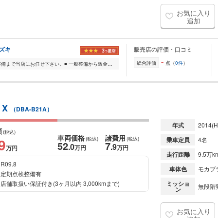
お気に入り
追加
スズキ
販売店の評価・口コミ
-
総合評価
点（
0件
）
■輸入車・国産車・二輪車の販売から整備まで当店にお任せ下さい。■ 一般整備から鈑金塗装、ベース車両を探して、そのまま自分好みにカスタムも喜んで承ります。 全社試...
 X
（DBA-B21A）
年式
2014
(H
額
(税込)
車両価格
諸費用
9
(税込)
(税込)
乗車定員
4名
52
7
.0
.9
万円
万円
万円
走行距離
9.5万k
R09.8
車体色
モカブラ
定期点検整備有
店舗取扱い保証付き(3ヶ月以内 3,000kmまで)
ミッショ
無段階変
ン
お気に入り