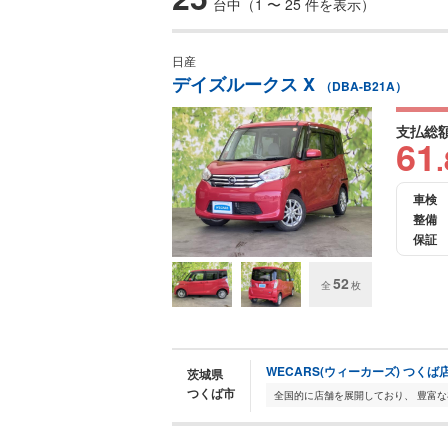
台中（1 〜 25 件を表示）
日産
デイズルークス X
（DBA-B21A）
支払総
61
.
車検
整備
保証
52
全
枚
WECARS(ウィーカーズ) つくば
茨城県
つくば市