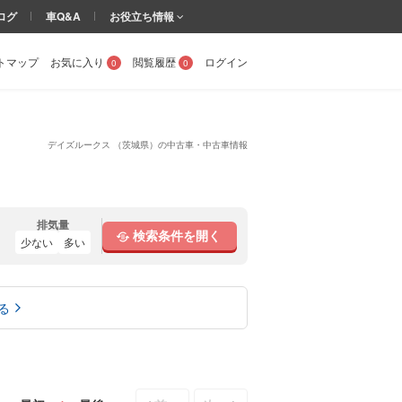
ログ
車Q&A
お役立ち情報
トマップ
お気に入り
閲覧履歴
ログイン
0
0
デイズルークス （茨城県）の中古車・中古車情報
排気量
検索条件を開く
少ない
多い
る