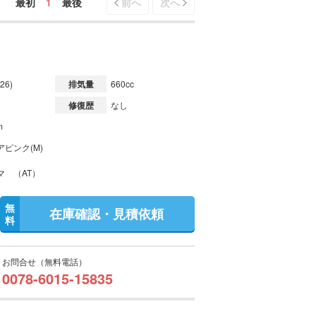
最初
1
最後
前へ
次へ
26)
排気量
660cc
修復歴
なし
m
ピンク(M)
マ （AT）
無
在庫確認・見積依頼
料
お問合せ（無料電話）
0078-6015-15835