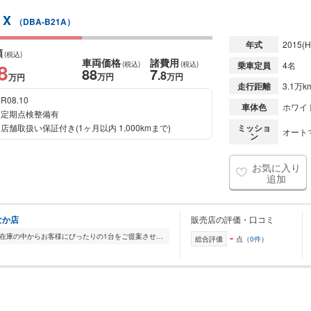
 X
（DBA-B21A）
年式
2015
(H
額
(税込)
車両価格
諸費用
8
(税込)
(税込)
乗車定員
4名
88
7
.8
万円
万円
万円
走行距離
3.1万k
R08.10
車体色
ホワイト
定期点検整備有
店舗取扱い保証付き(1ヶ月以内 1,000kmまで)
ミッショ
オート
ン
お気に入り
追加
なか店
販売店の評価・口コミ
-
全国的に店舗を展開しており、 豊富な在庫の中からお客様にぴったりの1台をご提案させていただきます。 国産車から輸入車まで幅広く取り扱っており、 登録済未使用車や...
総合評価
点（
0件
）