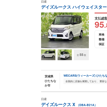
日産
デイズルークス ハイウェイスター
支払総
95
.
車検
整備
保証
55
全
枚
WECARS(ウィーカーズ) ひたち
茨城県
ひたちな
か市
日産
デイズルークス X
（DBA-B21A）