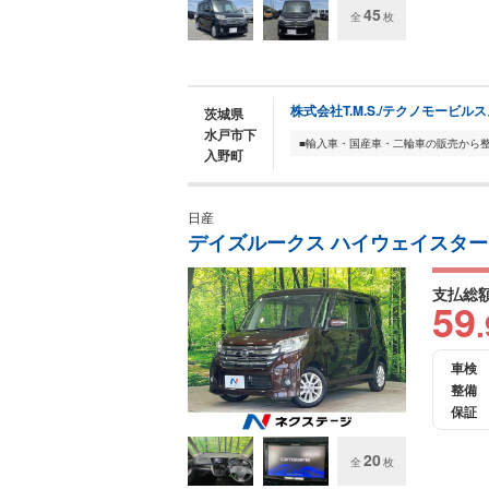
45
全
枚
株式会社T.M.S./テクノモービル
茨城県
水戸市下
入野町
日産
デイズルークス ハイウェイスター
支払総
59
.
車検
整備
保証
20
全
枚