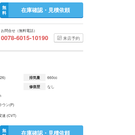
無
在庫確認・見積依頼
料
お問合せ（無料電話）
0078-6015-10190
来店予約
26)
排気量
660cc
修復歴
なし
m
ウン(P)
速 (CVT)
無
在庫確認・見積依頼