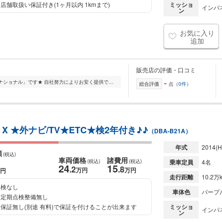
店舗取扱い保証付き(1ヶ月以内 1kmまで)
ミッショ
インパ
ン
お気に入り
追加
販売店の評価・口コミ
-
茨城県坂東市にある「マヒアインターナショナル」です★ 自社努力によりお安く提供できるようにしております。 ハイエース、キャラバンを中心に国産車を常時50台以上展示...
総合評価
点（
0件
）
 ★外ナビ/TV★ETC★検2年付き♪♪
（DBA-B21A）
年式
2014
(H
額
(税込)
車両価格
諸費用
(税込)
(税込)
乗車定員
4名
24
15
.2
.8
万円
万円
円
走行距離
10.2万
検なし
車体色
パープ
定期点検整備無し
保証無し(別途 有料)で保証を付けることが出来ます
ミッショ
インパ
ン