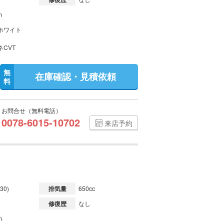
m
ホワイト
ネCVT
無
在庫確認・見積依頼
料
お問合せ（無料電話）
0078-6015-10702
来店予約
30)
排気量
650cc
修復歴
なし
m