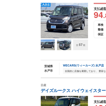
支払総
94
.
車検
整備
保証
57
全
枚
WECARS(ウィーカーズ) 水戸店
茨城県
水戸市
日産
デイズルークス ハイウェイスター 
支払総