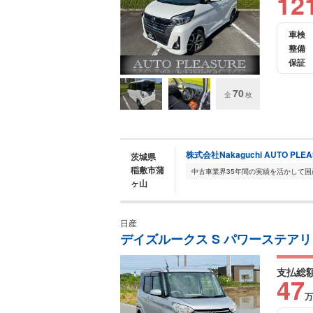
12
車検
整備
保証
70
全
枚
株式会社Nakaguchi AUTO PLE
茨城県
稲敷市蒲
ヶ山
日産
デイズルークス S パワーステアリ
支払総
47
万