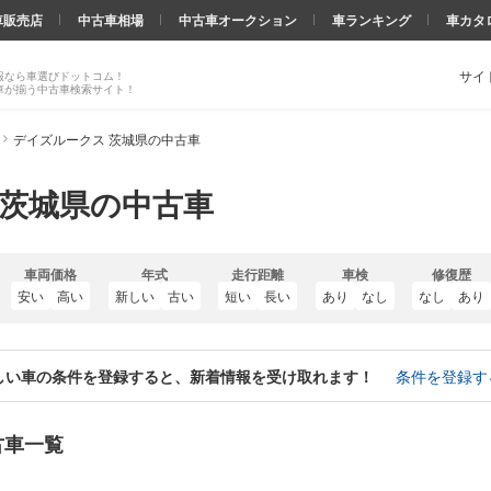
車販売店
中古車相場
中古車オークション
車ランキング
車カタ
サイ
報なら車選びドットコム！
車が揃う中古車検索サイト！
デイズルークス 茨城県の中古車
 茨城県の中古車
車両価格
年式
走行距離
車検
修復歴
安い
高い
新しい
古い
短い
長い
あり
なし
なし
あり
しい車の条件を登録すると、新着情報を受け取れます！
条件を登録す
古車一覧