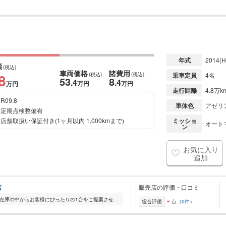
年式
2014
(H
額
(税込)
車両価格
諸費用
8
(税込)
(税込)
乗車定員
4名
53
8
.4
.4
万円
万円
万円
走行距離
4.8万k
R09.8
車体色
アゼリア
定期点検整備有
店舗取扱い保証付き(1ヶ月以内 1,000kmまで)
ミッショ
オート
ン
お気に入り
追加
店
販売店の評価・口コミ
-
全国的に店舗を展開しており、 豊富な在庫の中からお客様にぴったりの1台をご提案させていただきます。 国産車から輸入車まで幅広く取り扱っており、 登録済未使用車や...
総合評価
点（
0件
）