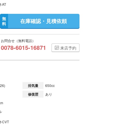
ネAT
無
在庫確認・見積依頼
料
お問合せ（無料電話）
0078-6015-16871
来店予約
26)
排気量
650cc
修復歴
あり
km
ル
ネCVT