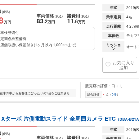
年式
2019
(R
額
(税込)
車両価格
諸費用
8
(税込)
(税込)
乗車定員
4名
83
11
.2
.6
万円
万円
万円
走行距離
4.2万k
車検整備付
車体色
モカブラ
定期点検整備有
店舗取扱い保証付き(1ヶ月以内 1,000kmまで)
ミッショ
オート
ン
お気に入り
追加
販売店の評価・口コミ
-
全国的に店舗を展開しており、 豊富な在庫の中からお客様にぴったりの1台をご提案させていただきます。 国産車から輸入車まで幅広く取り扱っており、 登録済未使用車や...
総合評価
点（
0件
）
Xターボ 片側電動スライド 全周囲カメラ ETC
（DBA-B21
年式
2019
(R
額
(税込)
車両価格
諸費用
(税込)
(税込)
乗車定員
4名