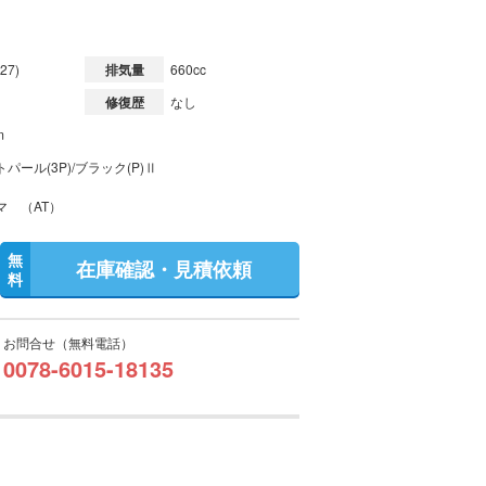
27)
排気量
660cc
修復歴
なし
m
パール(3P)/ブラック(P)Ⅱ
マ （AT）
無
在庫確認・見積依頼
料
お問合せ（無料電話）
0078-6015-18135