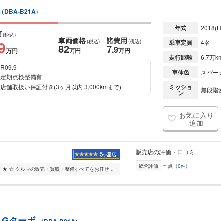
（DBA-B21A）
年式
2018
(H
額
(税込)
車両価格
諸費用
9
(税込)
(税込)
乗車定員
4名
82
7
.9
万円
万円
万円
走行距離
6.7万k
R09.9
車体色
スパー
定期点検整備有
店舗取扱い保証付き(3ヶ月以内 3,000kmまで)
ミッショ
無段階変
ン
お気に入り
追加
販売店の評価・口コミ
-
総合評価
点（
0件
）
☆ ★ ネクステージ岡山店 ★ ☆ クルマの販売・買取・整備すべてをお任せいただける大型店舗です。 お問い合わせも受け付けておりますので、お気軽にご連絡ください♪ ー...
 Gターボ