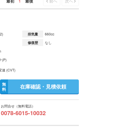
最初
1
最後
前へ
次へ
2)
排気量
660cc
修復歴
なし
m
(P)
速 (CVT)
無
在庫確認・見積依頼
料
お問合せ（無料電話）
0078-6015-10032