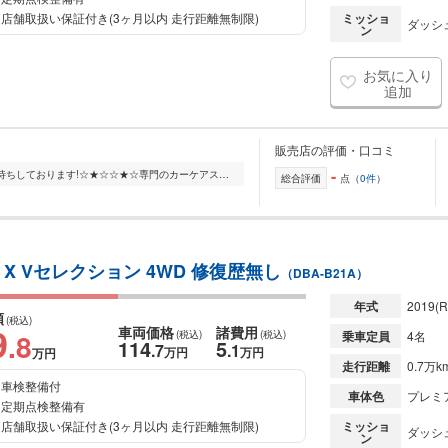
店舗取扱い保証付き(3ヶ月以内 走行距離無制限)
ミッショ
ダッシュ
ン
お気に入り
追加
販売店の評価・口コミ
-
☆★☆最新鋭の設備で皆様のご入庫お待ちしております!☆★☆☆★☆専門のカーケアスタッフによる洗車が行えます!☆★☆☆★☆ご来店いただいたお客様には無料にてお飲み物をご提供させ...
総合評価
点（
0件
）
X Vセレクション 4WD 修復歴無し
（DBA-B21A）
年式
2019
(R
額
(税込)
9
車両価格
諸費用
.8
(税込)
(税込)
乗車定員
4名
114
5
.7
.1
万円
万円
万円
走行距離
0.7万k
車検整備付
車体色
プレミ
定期点検整備有
店舗取扱い保証付き(3ヶ月以内 走行距離無制限)
ミッショ
ダッシュ
ン