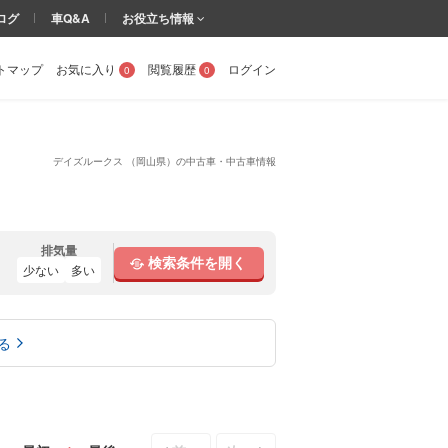
ログ
車Q&A
お役立ち情報
トマップ
お気に入り
閲覧履歴
ログイン
0
0
デイズルークス （岡山県）の中古車・中古車情報
排気量
検索条件を開く
少ない
多い
る