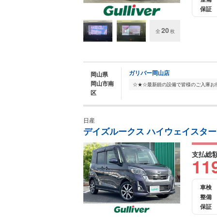
保証
20
全
枚
ガリバー岡山店
岡山県
岡山市南
区
日産
デイズルークス ハイウェイスター 
支払総
11
車検
整備
保証