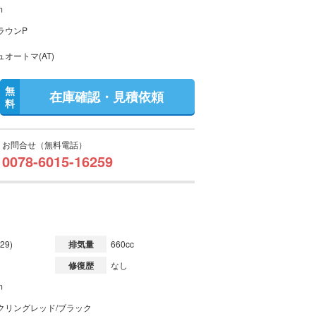
m
ラウンP
オートマ(AT)
無
在庫確認・見積依頼
料
お問合せ（無料電話）
0078-6015-16259
29)
排気量
660cc
修復歴
なし
m
クリングレッド/ブラック