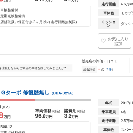
万円
走行距離
4.6万k
車検整備付
車体色
モカブ
定期点検整備有
店舗取扱い保証付き(3ヶ月以内 走行距離無制限)
ミッショ
ダッシュ
ン
お気に入り
追加
販売店の評価・口コミ
-
☆★☆大きな展示場で、たくさんの車を比較しながらご希望の車種を探してみませんか?☆★☆☆★☆明るく広い商談スペースをご用意しております!☆★☆☆★☆キッズルームも完備しており...
総合評価
点（
0件
）
 Gターボ 修復歴無し
（DBA-B21A）
年式
2017
(H
額
(税込)
車両価格
諸費用
8
(税込)
(税込)
乗車定員
4名
96
3
.6
.2
万円
万円
万円
走行距離
2.5万k
R08.12
車体色
スパー
定期点検整備有