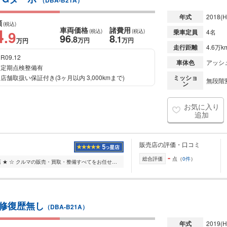
（DBA-B21A）
年式
2018
(H
額
(税込)
4
車両価格
諸費用
.9
(税込)
(税込)
乗車定員
4名
96
8
.8
.1
万円
万円
万円
走行距離
4.6万k
R09.12
車体色
アッシ
定期点検整備有
店舗取扱い保証付き(3ヶ月以内 3,000kmまで)
ミッショ
無段階変
ン
お気に入り
追加
販売店の評価・口コミ
-
総合評価
点（
0件
）
☆ ★ ネクステージ岡山店 ★ ☆ クルマの販売・買取・整備すべてをお任せいただける大型店舗です。 お問い合わせも受け付けておりますので、お気軽にご連絡ください♪ ー...
 修復歴無し
（DBA-B21A）
年式
2019
(H