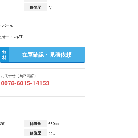
修復歴
なし
m
トパール
オートマ(AT)
無
在庫確認・見積依頼
料
お問合せ（無料電話）
0078-6015-14153
28)
排気量
660cc
修復歴
なし