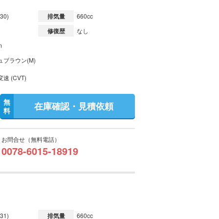
30)
排気量
660cc
修復歴
なし
m
ュブラウン(M)
速 (CVT)
無
在庫確認・見積依頼
料
お問合せ（無料電話）
0078-6015-18919
31)
排気量
660cc