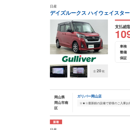
日産
デイズルークス ハイウェイスター 
支払総
10
車検
整備
保証
20
全
枚
ガリバー岡山店
岡山県
岡山市南
区
新着
日産