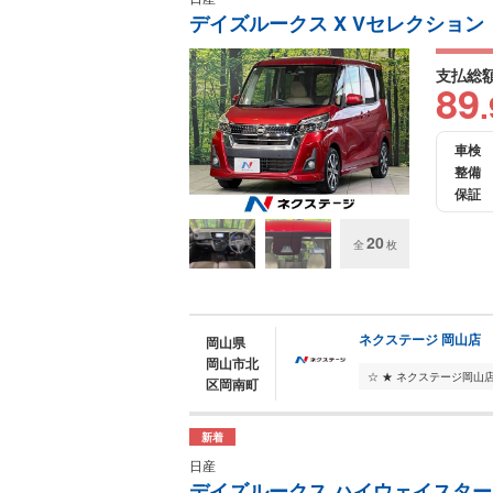
デイズルークス X Vセレクション
支払総
89
.
車検
整備
保証
20
全
枚
ネクステージ 岡山店
岡山県
岡山市北
区岡南町
新着
日産
デイズルークス ハイウェイスター