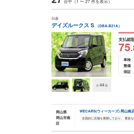
台中（1 〜 27 件を表示）
日産
デイズルークス S
（DBA-B21A）
支払総
75
.
車検
整備
保証
44
全
枚
WECARS(ウィーカーズ) 岡山南
岡山県
岡山市南
区