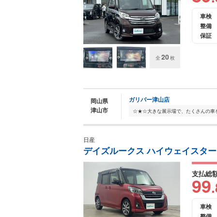
車検
整備
保証
20
全
枚
ガリバー津山店
岡山県
津山市
日産
デイズルークス ハイウェイスター
支払総
99
.
車検
整備