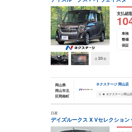
支払総
10
車検
整備
保証
20
全
枚
ネクステージ 岡山店
岡山県
岡山市北
区岡南町
日産
デイズルークス X Vセレクション