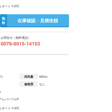
オートマ(AT)
無
在庫確認・見積依頼
料
お問合せ（無料電話）
0078-6015-14153
1)
排気量
660cc
修復歴
なし
m
アムパープルP
オートマ(AT)