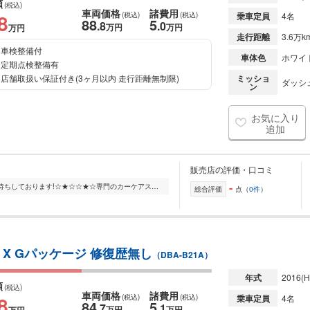
額
(税込)
車両価格
諸費用
8
(税込)
(税込)
乗車定員
4名
88
5
.8
.0
万円
万円
万円
走行距離
3.6万k
車検整備付
車体色
ホワイ
定期点検整備有
店舗取扱い保証付き(3ヶ月以内 走行距離無制限)
ミッショ
ダッシュ
ン
お気に入り
追加
販売店の評価・口コミ
-
☆★☆最新鋭の設備で皆様のご入庫お待ちしております!☆★☆☆★☆専門のカーケアスタッフによる洗車が行えます!☆★☆☆★☆ご来店いただいたお客様には無料にてお飲み物をご提供させ...
総合評価
点（
0件
）
X Gパッケージ 修復歴無し
（DBA-B21A）
年式
2016
(H
額
(税込)
車両価格
諸費用
8
(税込)
(税込)
乗車定員
4名
84
5
.7
.1
万円
万円