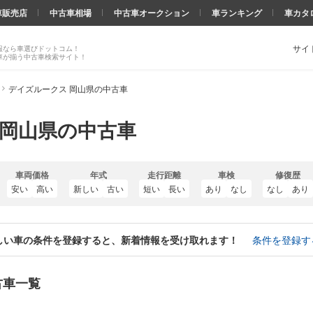
車販売店
中古車相場
中古車オークション
車ランキング
車カタ
サイ
報なら車選びドットコム！
車が揃う中古車検索サイト！
デイズルークス 岡山県の中古車
 岡山県の中古車
車両価格
年式
走行距離
車検
修復歴
安い
高い
新しい
古い
短い
長い
あり
なし
なし
あり
しい車の条件を登録すると、新着情報を受け取れます！
条件を登録す
古車一覧