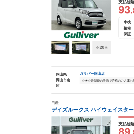
支払総
93
.
車検
整備
保証
20
全
枚
ガリバー岡山店
岡山県
岡山市南
区
日産
デイズルークス ハイウェイスター 
支払総
89
.