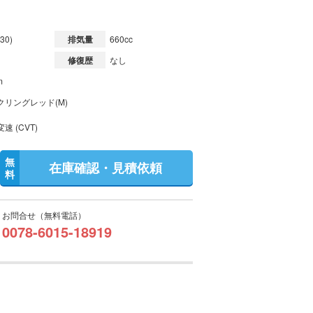
30)
排気量
660cc
修復歴
なし
m
クリングレッド(M)
速 (CVT)
無
在庫確認・見積依頼
料
お問合せ（無料電話）
0078-6015-18919