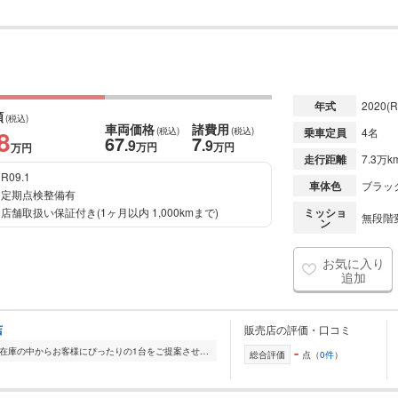
年式
2020
(R
額
(税込)
車両価格
諸費用
8
(税込)
(税込)
乗車定員
4名
67
7
.9
.9
万円
万円
万円
走行距離
7.3万k
R09.1
車体色
ブラック
定期点検整備有
店舗取扱い保証付き(1ヶ月以内 1,000kmまで)
ミッショ
無段階変
ン
お気に入り
追加
店
販売店の評価・口コミ
-
全国的に店舗を展開しており、 豊富な在庫の中からお客様にぴったりの1台をご提案させていただきます。 国産車から輸入車まで幅広く取り扱っており、 登録済未使用車や...
総合評価
点（
0件
）