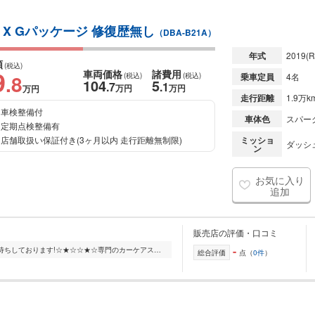
X Gパッケージ 修復歴無し
（DBA-B21A）
年式
2019
(R
額
(税込)
9
車両価格
諸費用
.8
(税込)
(税込)
乗車定員
4名
104
5
.7
.1
万円
万円
万円
走行距離
1.9万k
車検整備付
車体色
スパー
定期点検整備有
店舗取扱い保証付き(3ヶ月以内 走行距離無制限)
ミッショ
ダッシュ
ン
お気に入り
追加
販売店の評価・口コミ
-
☆★☆最新鋭の設備で皆様のご入庫お待ちしております!☆★☆☆★☆専門のカーケアスタッフによる洗車が行えます!☆★☆☆★☆ご来店いただいたお客様には無料にてお飲み物をご提供させ...
総合評価
点（
0件
）