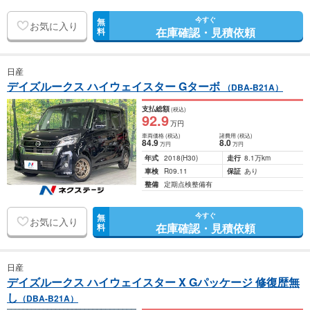
今すぐ
無
お気に入り
在庫確認・見積依頼
料
日産
デイズルークス ハイウェイスター Gターボ
（DBA-B21A）
支払総額
(税込)
92
.9
万円
車両価格
(税込)
諸費用
(税込)
84
.9
8
.0
万円
万円
年式
2018
(H30)
走行
8.1万km
車検
R09.11
保証
あり
整備
定期点検整備有
今すぐ
無
お気に入り
在庫確認・見積依頼
料
日産
デイズルークス ハイウェイスター X Gパッケージ 修復歴無
し
（DBA-B21A）