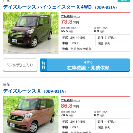
デイズルークス ハイウェイスター X 4WD
（DBA-B21A）
支払総額
(税込)
73
.8
万円
車両価格
(税込)
諸費用
(税込)
65
.5
8
.3
万円
万円
年式
2014
(H26)
走行
7.1万km
車検
R09.7
保証
あり
整備
定期点検整備有
今すぐ
無
お気に入り
在庫確認・見積依頼
料
日産
デイズルークス X
（DBA-B21A）
支払総額
(税込)
86
.8
万円
車両価格
(税込)
諸費用
(税込)
78
.6
8
.2
万円
万円
年式
2018
(H30)
走行
4.4万km
車検
R09.6
保証
あり
整備
定期点検整備有