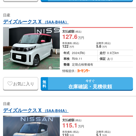
日産
デイズルークス X
（5AA-B44A）
支払総額
(税込)
127
.6
万円
車両価格
(税込)
諸費用
(税込)
122
5
.6
万円
万円
年式
2024
(R6)
走行
0.9万km
車検
R09.11
保証
あり
整備
定期点検整備有
情報提供：
今すぐ
無
お気に入り
在庫確認・見積依頼
料
日産
デイズルークス X
（5AA-B44A）
支払総額
(税込)
115
.1
万円
車両価格
(税込)
諸費用
(税込)
110
5
.1
万円
万円