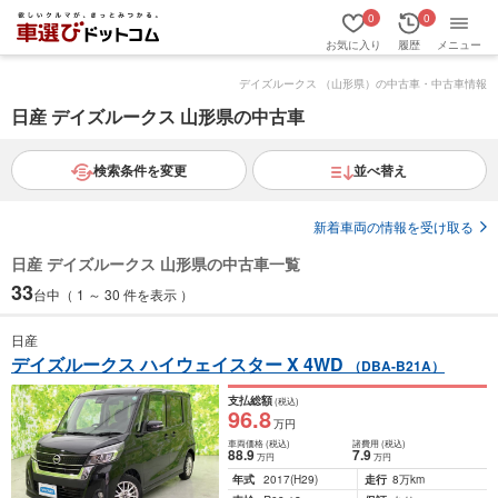
0
0
お気に入り
履歴
メニュー
デイズルークス （山形県）の中古車・中古車情報
日産 デイズルークス 山形県の中古車
検索条件を変更
並べ替え
新着車両の情報を受け取る
日産 デイズルークス 山形県の中古車一覧
33
台中（ 1 ～ 30 件を表示 ）
日産
デイズルークス ハイウェイスター X 4WD
（DBA-B21A）
支払総額
(税込)
96
.8
万円
車両価格
(税込)
諸費用
(税込)
88
.9
7
.9
万円
万円
年式
2017
(H29)
走行
8万km