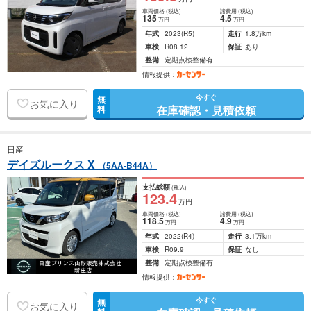
車両価格
(税込)
諸費用
(税込)
135
4
.5
万円
万円
年式
2023
(R5)
走行
1.8万km
車検
R08.12
保証
あり
整備
定期点検整備有
情報提供：
今すぐ
無
お気に入り
在庫確認・見積依頼
料
日産
デイズルークス X
（5AA-B44A）
支払総額
(税込)
123
.4
万円
車両価格
(税込)
諸費用
(税込)
118
.5
4
.9
万円
万円
年式
2022
(R4)
走行
3.1万km
車検
R09.9
保証
なし
整備
定期点検整備有
情報提供：
今すぐ
無
お気に入り