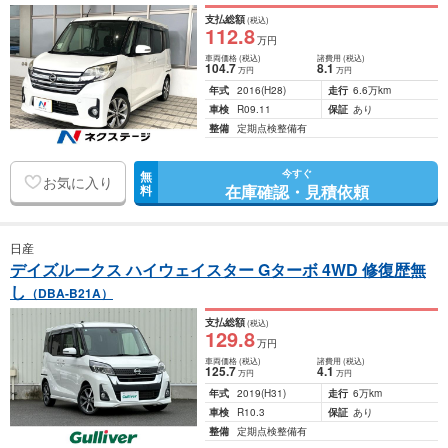
支払総額
(税込)
112
.8
万円
車両価格
(税込)
諸費用
(税込)
104
.7
8
.1
万円
万円
年式
2016
(H28)
走行
6.6万km
車検
R09.11
保証
あり
整備
定期点検整備有
今すぐ
無
お気に入り
在庫確認・見積依頼
料
日産
デイズルークス ハイウェイスター Gターボ 4WD 修復歴無
し
（DBA-B21A）
支払総額
(税込)
129
.8
万円
車両価格
(税込)
諸費用
(税込)
125
.7
4
.1
万円
万円
年式
2019
(H31)
走行
6万km
車検
R10.3
保証
あり
整備
定期点検整備有