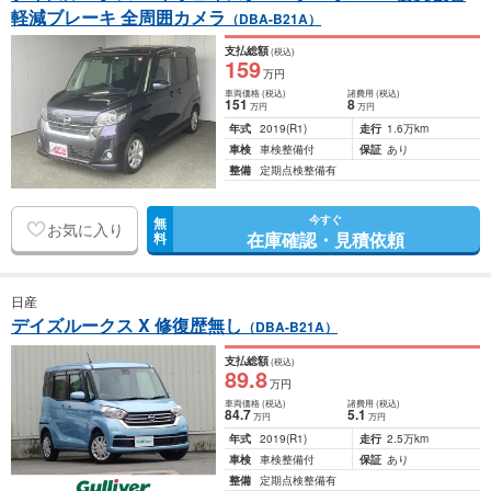
軽減ブレーキ 全周囲カメラ
（DBA-B21A）
支払総額
(税込)
159
万円
車両価格
(税込)
諸費用
(税込)
151
8
万円
万円
年式
2019
(R1)
走行
1.6万km
車検
車検整備付
保証
あり
整備
定期点検整備有
今すぐ
無
お気に入り
在庫確認・見積依頼
料
日産
デイズルークス X 修復歴無し
（DBA-B21A）
支払総額
(税込)
89
.8
万円
車両価格
(税込)
諸費用
(税込)
84
.7
5
.1
万円
万円
年式
2019
(R1)
走行
2.5万km
車検
車検整備付
保証
あり
整備
定期点検整備有