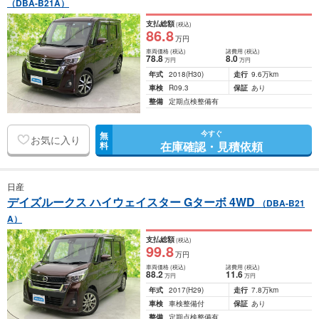
（DBA-B21A）
支払総額
(税込)
86
.8
万円
車両価格
(税込)
諸費用
(税込)
78
.8
8
.0
万円
万円
年式
2018
(H30)
走行
9.6万km
車検
R09.3
保証
あり
整備
定期点検整備有
今すぐ
無
お気に入り
在庫確認・見積依頼
料
日産
デイズルークス ハイウェイスター Gターボ 4WD
（DBA-B21
A）
支払総額
(税込)
99
.8
万円
車両価格
(税込)
諸費用
(税込)
88
.2
11
.6
万円
万円
年式
2017
(H29)
走行
7.8万km
車検
車検整備付
保証
あり
整備
定期点検整備有