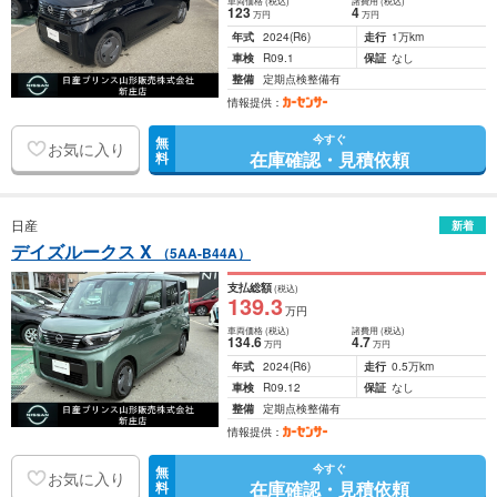
車両価格
(税込)
諸費用
(税込)
123
4
万円
万円
年式
2024
(R6)
走行
1万km
車検
R09.1
保証
なし
整備
定期点検整備有
情報提供：
今すぐ
無
お気に入り
在庫確認・見積依頼
料
日産
新着
デイズルークス X
（5AA-B44A）
支払総額
(税込)
139
.3
万円
車両価格
(税込)
諸費用
(税込)
134
.6
4
.7
万円
万円
年式
2024
(R6)
走行
0.5万km
車検
R09.12
保証
なし
整備
定期点検整備有
情報提供：
今すぐ
無
お気に入り
在庫確認・見積依頼
料