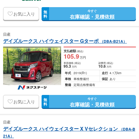
今すぐ
無
お気に入り
在庫確認・見積依頼
料
日産
デイズルークス ハイウェイスター Gターボ
（DBA-B21A）
支払総額
(税込)
105
.9
万円
車両価格
(税込)
諸費用
(税込)
95
.3
10
.6
万円
万円
年式
2019
(R1)
走行
4.1万km
車検
車検整備付
保証
あり
整備
定期点検整備有
今すぐ
無
お気に入り
在庫確認・見積依頼
料
日産
デイズルークス ハイウェイスター X Vセレクション
（DBA-B
21A）