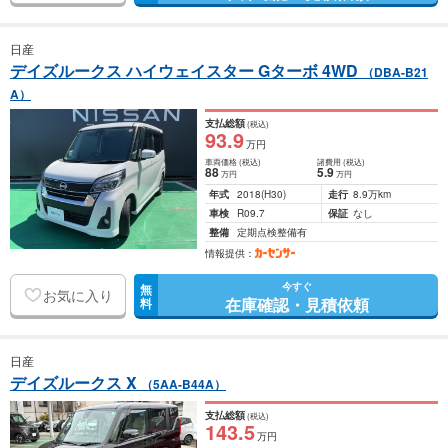
日産
デイズルークス ハイウェイスター Gターボ 4WD
（DBA-B21
A）
支払総額
(税込)
93
.9
万円
車両価格
(税込)
諸費用
(税込)
88
5
.9
万円
万円
年式
2018
(H30)
走行
8.9万km
車検
R09.7
保証
なし
整備
定期点検整備有
情報提供：
今すぐ
無
お気に入り
在庫確認・見積依頼
料
日産
デイズルークス X
（5AA-B44A）
支払総額
(税込)
143
.5
万円