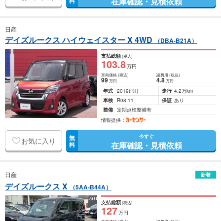
在庫確認・見積依頼
料
日産
デイズルークス ハイウェイスター X 4WD
（DBA-B21A）
支払総額
(税込)
103
.8
万円
車両価格
(税込)
諸費用
(税込)
99
4
.8
万円
万円
年式
2019
(R1)
走行
4.2万km
車検
R08.11
保証
あり
整備
定期点検整備有
情報提供：
今すぐ
無
お気に入り
在庫確認・見積依頼
料
日産
新着
デイズルークス X
（5AA-B44A）
支払総額
(税込)
127
万円