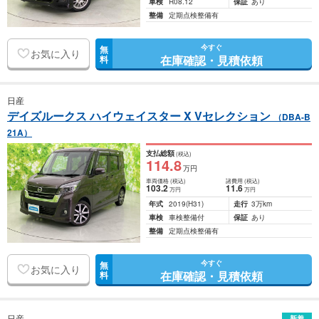
車検
R08.12
保証
あり
整備
定期点検整備有
今すぐ
無
お気に入り
在庫確認・見積依頼
料
日産
デイズルークス ハイウェイスター X Vセレクション
（DBA-B
21A）
支払総額
(税込)
114
.8
万円
車両価格
(税込)
諸費用
(税込)
103
.2
11
.6
万円
万円
年式
2019
(H31)
走行
3万km
車検
車検整備付
保証
あり
整備
定期点検整備有
今すぐ
無
お気に入り
在庫確認・見積依頼
料
日産
新着