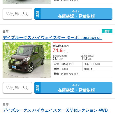
今すぐ
無
お気に入り
在庫確認・見積依頼
料
日産
新着
デイズルークス ハイウェイスター ターボ
（DBA-B21A）
支払総額
(税込)
74
.8
万円
車両価格
(税込)
諸費用
(税込)
63
.1
11
.7
万円
万円
年式
2015
(H27)
走行
6.9万km
車検
R08.8
保証
あり
整備
定期点検整備有
今すぐ
無
お気に入り
在庫確認・見積依頼
料
日産
デイズルークス ハイウェイスター X Vセレクション 4WD