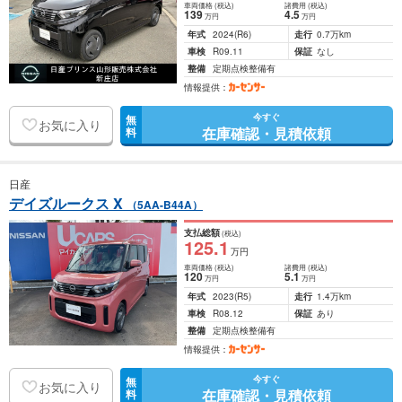
車両価格
(税込)
諸費用
(税込)
139
4
.5
万円
万円
年式
2024
(R6)
走行
0.7万km
車検
R09.11
保証
なし
整備
定期点検整備有
情報提供：
今すぐ
無
お気に入り
在庫確認・見積依頼
料
日産
デイズルークス X
（5AA-B44A）
支払総額
(税込)
125
.1
万円
車両価格
(税込)
諸費用
(税込)
120
5
.1
万円
万円
年式
2023
(R5)
走行
1.4万km
車検
R08.12
保証
あり
整備
定期点検整備有
情報提供：
今すぐ
無
お気に入り
在庫確認・見積依頼
料