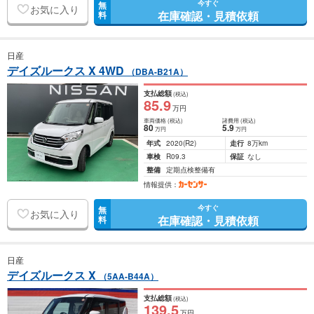
今すぐ
無
お気に入り
在庫確認・見積依頼
料
日産
デイズルークス X 4WD
（DBA-B21A）
支払総額
(税込)
85
.9
万円
車両価格
(税込)
諸費用
(税込)
80
5
.9
万円
万円
年式
2020
(R2)
走行
8万km
車検
R09.3
保証
なし
整備
定期点検整備有
情報提供：
今すぐ
無
お気に入り
在庫確認・見積依頼
料
日産
デイズルークス X
（5AA-B44A）
支払総額
(税込)
139
.5
万円