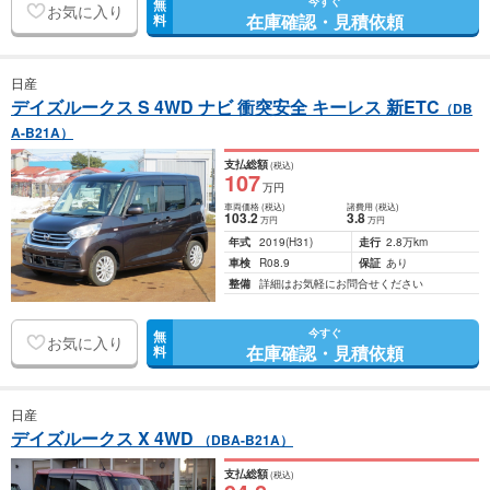
今すぐ
無
お気に入り
在庫確認・見積依頼
料
日産
デイズルークス S 4WD ナビ 衝突安全 キーレス 新ETC
（DB
A-B21A）
支払総額
(税込)
107
万円
車両価格
(税込)
諸費用
(税込)
103
.2
3
.8
万円
万円
年式
2019
(H31)
走行
2.8万km
車検
R08.9
保証
あり
整備
詳細はお気軽にお問合せください
今すぐ
無
お気に入り
在庫確認・見積依頼
料
日産
デイズルークス X 4WD
（DBA-B21A）
支払総額
(税込)