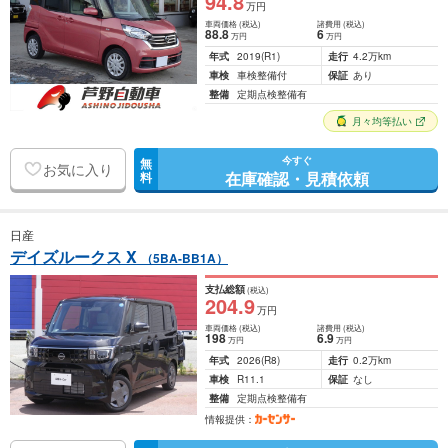
94
.8
万円
車両価格
(税込)
諸費用
(税込)
88
.8
6
万円
万円
年式
2019
(R1)
走行
4.2万km
車検
車検整備付
保証
あり
整備
定期点検整備有
月々均等払い
今すぐ
無
お気に入り
在庫確認・見積依頼
料
日産
デイズルークス X
（5BA-BB1A）
支払総額
(税込)
204
.9
万円
車両価格
(税込)
諸費用
(税込)
198
6
.9
万円
万円
年式
2026
(R8)
走行
0.2万km
車検
R11.1
保証
なし
整備
定期点検整備有
情報提供：