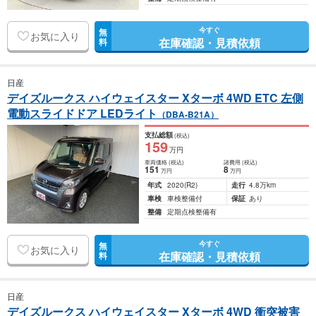
今すぐ
無
お気に入り
在庫確認・見積依頼
料
日産
デイズルークス ハイウェイスター Xターボ 4WD ETC 左側
電動スライドドア LEDライト
（DBA-B21A）
支払総額
(税込)
159
万円
車両価格
(税込)
諸費用
(税込)
151
8
万円
万円
年式
2020
(R2)
走行
4.8万km
車検
車検整備付
保証
あり
整備
定期点検整備有
今すぐ
無
お気に入り
在庫確認・見積依頼
料
日産
デイズルークス ハイウェイスター Xターボ 4WD 衝突被害