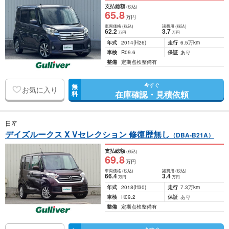
支払総額
(税込)
65
.8
万円
車両価格
(税込)
諸費用
(税込)
62
.2
3
.7
万円
万円
年式
2014
(H26)
走行
6.5万km
車検
R09.6
保証
あり
整備
定期点検整備有
今すぐ
無
お気に入り
在庫確認・見積依頼
料
日産
デイズルークス X Vセレクション 修復歴無し
（DBA-B21A）
支払総額
(税込)
69
.8
万円
車両価格
(税込)
諸費用
(税込)
66
.4
3
.4
万円
万円
年式
2018
(H30)
走行
7.3万km
車検
R09.2
保証
あり
整備
定期点検整備有