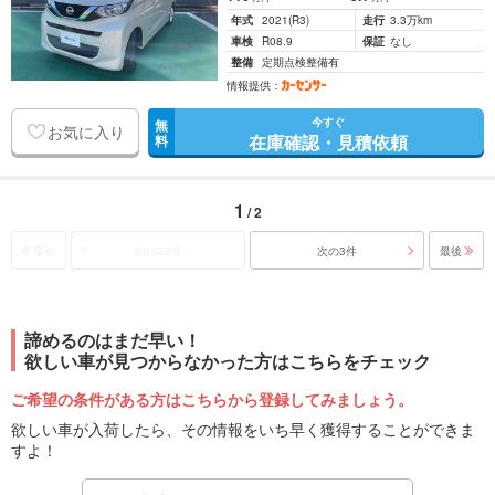
年式
2021
(R3)
走行
3.3万km
車検
R08.9
保証
なし
整備
定期点検整備有
情報提供：
今すぐ
無
お気に入り
在庫確認・見積依頼
料
1
/ 2
最初
前の30件
次の3件
最後
諦めるのはまだ早い！
欲しい車が見つからなかった方はこちらをチェック
ご希望の条件がある方はこちらから登録してみましょう。
欲しい車が入荷したら、その情報をいち早く獲得することができま
すよ！