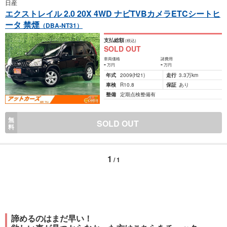
日産
エクストレイル 2.0 20X 4WD ナビTVBカメラETCシートヒ
ータ 禁煙
（DBA-NT31）
支払総額
(税込)
SOLD OUT
車両価格
諸費用
-
-
万円
万円
年式
2009
(H21)
走行
3.3万km
車検
R10.8
保証
あり
整備
定期点検整備有
無
SOLD OUT
料
1
/ 1
諦めるのはまだ早い！