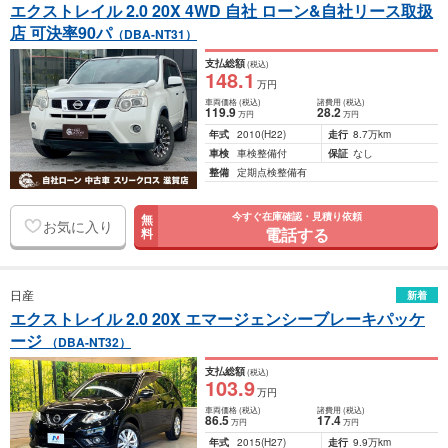
エクストレイル 2.0 20X 4WD 自社 ローン&自社リース取扱
店 可決率90パ
（DBA-NT31）
支払総額
(税込)
148
.1
万円
車両価格
(税込)
諸費用
(税込)
119
.9
28
.2
万円
万円
年式
2010
(H22)
走行
8.7万km
車検
車検整備付
保証
なし
整備
定期点検整備有
今すぐ在庫確認・見積り依頼
無
お気に入り
電話する
料
日産
新着
エクストレイル 2.0 20X エマージェンシーブレーキパッケ
ージ
（DBA-NT32）
支払総額
(税込)
103
.9
万円
車両価格
(税込)
諸費用
(税込)
86
.5
17
.4
万円
万円
年式
2015
(H27)
走行
9.9万km