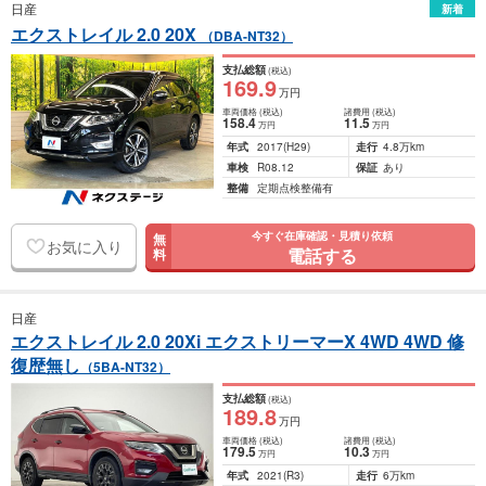
日産
新着
エクストレイル 2.0 20X
（DBA-NT32）
支払総額
(税込)
169
.9
万円
車両価格
(税込)
諸費用
(税込)
158
.4
11
.5
万円
万円
年式
2017
(H29)
走行
4.8万km
車検
R08.12
保証
あり
整備
定期点検整備有
今すぐ在庫確認・見積り依頼
無
お気に入り
電話する
料
日産
エクストレイル 2.0 20Xi エクストリーマーX 4WD 4WD 修
復歴無し
（5BA-NT32）
支払総額
(税込)
189
.8
万円
車両価格
(税込)
諸費用
(税込)
179
.5
10
.3
万円
万円
年式
2021
(R3)
走行
6万km