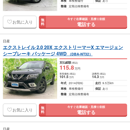
車検
車検整備付
保証
あり
整備
定期点検整備有
今すぐ在庫確認・見積り依頼
無
お気に入り
電話する
料
日産
エクストレイル 2.0 20X エクストリーマーX エマージェン
シーブレーキ パッケージ 4WD
（DBA-NT32）
支払総額
(税込)
115
.8
万円
車両価格
(税込)
諸費用
(税込)
101
.5
14
.3
万円
万円
年式
2014
(H26)
走行
9.5万km
車検
車検整備付
保証
あり
整備
定期点検整備有
今すぐ在庫確認・見積り依頼
無
お気に入り
電話する
料
日産