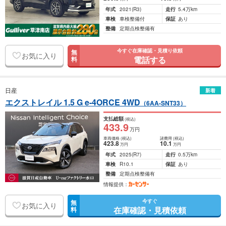
年式
2021
(R3)
走行
5.4万km
車検
車検整備付
保証
あり
整備
定期点検整備有
今すぐ在庫確認・見積り依頼
無
お気に入り
電話する
料
日産
新着
エクストレイル 1.5 G e-4ORCE 4WD
（6AA-SNT33）
支払総額
(税込)
433
.9
万円
車両価格
(税込)
諸費用
(税込)
423
.8
10
.1
万円
万円
年式
2025
(R7)
走行
0.5万km
車検
R10.1
保証
あり
整備
定期点検整備有
情報提供：
今すぐ
無
お気に入り
在庫確認・見積依頼
料