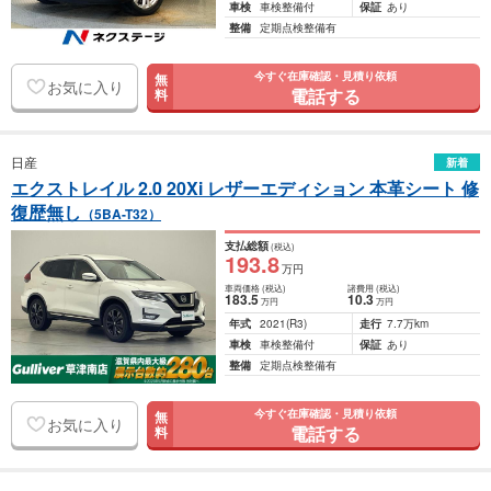
車検
車検整備付
保証
あり
整備
定期点検整備有
今すぐ在庫確認・見積り依頼
無
お気に入り
電話する
料
日産
新着
エクストレイル 2.0 20Xi レザーエディション 本革シート 修
復歴無し
（5BA-T32）
支払総額
(税込)
193
.8
万円
車両価格
(税込)
諸費用
(税込)
183
.5
10
.3
万円
万円
年式
2021
(R3)
走行
7.7万km
車検
車検整備付
保証
あり
整備
定期点検整備有
今すぐ在庫確認・見積り依頼
無
お気に入り
電話する
料