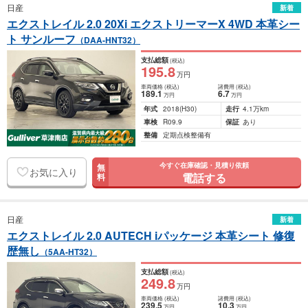
日産
新着
エクストレイル 2.0 20Xi エクストリーマーX 4WD 本革シー
ト サンルーフ
（DAA-HNT32）
支払総額
(税込)
195
.8
万円
車両価格
(税込)
諸費用
(税込)
189
.1
6
.7
万円
万円
年式
2018
(H30)
走行
4.1万km
車検
R09.9
保証
あり
整備
定期点検整備有
今すぐ在庫確認・見積り依頼
無
お気に入り
電話する
料
日産
新着
エクストレイル 2.0 AUTECH iパッケージ 本革シート 修復
歴無し
（5AA-HT32）
支払総額
(税込)
249
.8
万円
車両価格
(税込)
諸費用
(税込)
239
.5
10
.3
万円
万円