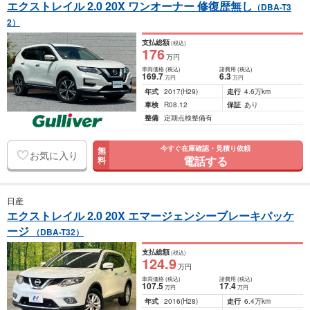
エクストレイル 2.0 20X ワンオーナー 修復歴無し
（DBA-T3
2）
支払総額
(税込)
176
万円
車両価格
(税込)
諸費用
(税込)
169
.7
6
.3
万円
万円
年式
2017
(H29)
走行
4.6万km
車検
R08.12
保証
あり
整備
定期点検整備有
今すぐ在庫確認・見積り依頼
無
お気に入り
電話する
料
日産
エクストレイル 2.0 20X エマージェンシーブレーキパッケ
ージ
（DBA-T32）
支払総額
(税込)
124
.9
万円
車両価格
(税込)
諸費用
(税込)
107
.5
17
.4
万円
万円
年式
2016
(H28)
走行
6.4万km