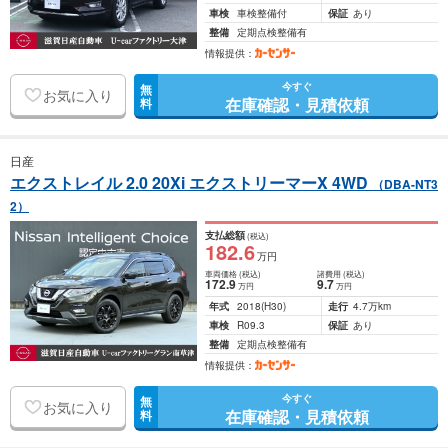
車検
車検整備付
保証
あり
整備
定期点検整備有
情報提供：
今すぐ
無
お気に入り
在庫確認・見積依頼
料
日産
エクストレイル 2.0 20Xi エクストリーマーX 4WD
（DBA-NT3
2）
支払総額
(税込)
182
.6
万円
車両価格
(税込)
諸費用
(税込)
172
.9
9
.7
万円
万円
年式
2018
(H30)
走行
4.7万km
車検
R09.3
保証
あり
整備
定期点検整備有
情報提供：
今すぐ
無
お気に入り
在庫確認・見積依頼
料