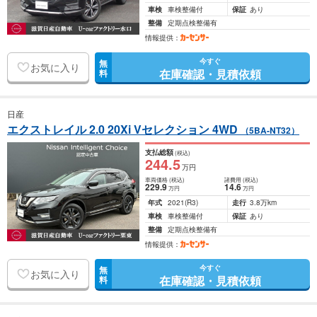
車検
車検整備付
保証
あり
整備
定期点検整備有
情報提供：
今すぐ
無
お気に入り
在庫確認・見積依頼
料
日産
エクストレイル 2.0 20Xi Vセレクション 4WD
（5BA-NT32）
支払総額
(税込)
244
.5
万円
車両価格
(税込)
諸費用
(税込)
229
.9
14
.6
万円
万円
年式
2021
(R3)
走行
3.8万km
車検
車検整備付
保証
あり
整備
定期点検整備有
情報提供：
今すぐ
無
お気に入り
在庫確認・見積依頼
料