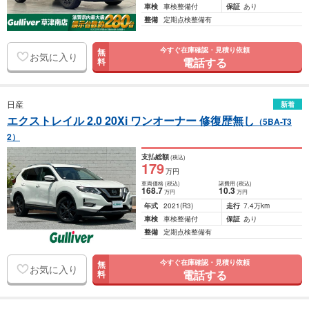
車検
車検整備付
保証
あり
整備
定期点検整備有
今すぐ在庫確認・見積り依頼
無
お気に入り
電話する
料
日産
新着
エクストレイル 2.0 20Xi ワンオーナー 修復歴無し
（5BA-T3
2）
支払総額
(税込)
179
万円
車両価格
(税込)
諸費用
(税込)
168
.7
10
.3
万円
万円
年式
2021
(R3)
走行
7.4万km
車検
車検整備付
保証
あり
整備
定期点検整備有
今すぐ在庫確認・見積り依頼
無
お気に入り
電話する
料