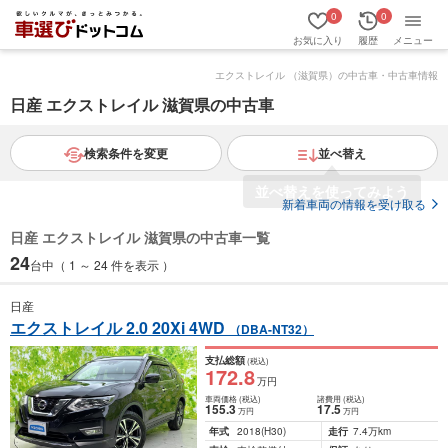
0
0
お気に入り
履歴
メニュー
エクストレイル （滋賀県）の中古車・中古車情報
日産 エクストレイル 滋賀県の中古車
検索条件を変更
並べ替え
新着車両の情報を受け取る
日産 エクストレイル 滋賀県の中古車一覧
24
台中（ 1 ～ 24 件を表示 ）
日産
エクストレイル 2.0 20Xi 4WD
（DBA-NT32）
支払総額
(税込)
172
.8
万円
車両価格
(税込)
諸費用
(税込)
155
.3
17
.5
万円
万円
年式
2018
(H30)
走行
7.4万km