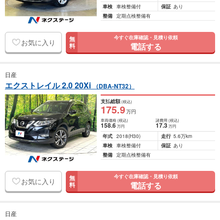
車検
車検整備付
保証
あり
整備
定期点検整備有
今すぐ在庫確認・見積り依頼
無
お気に入り
電話する
料
日産
エクストレイル 2.0 20Xi
（DBA-NT32）
支払総額
(税込)
175
.9
万円
車両価格
(税込)
諸費用
(税込)
158
.6
17
.3
万円
万円
年式
2018
(H30)
走行
5.6万km
車検
車検整備付
保証
あり
整備
定期点検整備有
今すぐ在庫確認・見積り依頼
無
お気に入り
電話する
料
日産