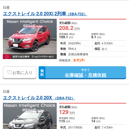
日産
エクストレイル 2.0 20Xi 2列車
（5BA-T32）
支払総額
(税込)
208
.2
万円
車両価格
(税込)
諸費用
(税込)
199
.1
9
.1
万円
万円
年式
2022
(R4)
走行
4.5万km
車検
R09.2
保証
あり
整備
定期点検整備有
情報提供：
今すぐ
無
お気に入り
在庫確認・見積依頼
料
日産
エクストレイル 2.0 20X
（DBA-T32）
支払総額
(税込)
129
万円
車両価格
(税込)
諸費用
(税込)
115
14
万円
万円
年式
2017
(H29)
走行
7.4万km