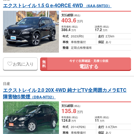
エクストレイル 1.5 G e-4ORCE 4WD
（6AA-SNT33）
支払総額
(税込)
403
.6
万円
車両価格
(税込)
諸費用
(税込)
386
.4
17
.2
万円
万円
年式
2023
(R5)
走行
2万km
車検
車検整備付
保証
あり
整備
定期点検整備有
今すぐ在庫確認・見積り依頼
無
お気に入り
電話する
料
日産
エクストレイル 2.0 20X 4WD 純ナビTV全周囲カメラETC
障害物S禁煙
（DBA-NT32）
支払総額
(税込)
135
.8
万円
車両価格
(税込)
諸費用
(税込)
124
.8
11
万円
万円
年式
2014
(H26)
走行
3.6万km
車検
車検整備付
保証
あり