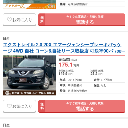
整備
定期点検整備有
今すぐ在庫確認・見積り依頼
無
お気に入り
電話する
料
日産
エクストレイル 2.0 20X エマージェンシーブレーキパッケ
ージ 4WD 自社 ローン&自社リース取扱店 可決率90パ
（DBA
-NT32）
支払総額
(税込)
175
.1
万円
車両価格
(税込)
諸費用
(税込)
149
.9
25
.2
万円
万円
年式
2016
(H28)
走行
8.7万km
車検
車検整備付
保証
なし
整備
定期点検整備有
今すぐ在庫確認・見積り依頼
無
お気に入り
電話する
料
日産