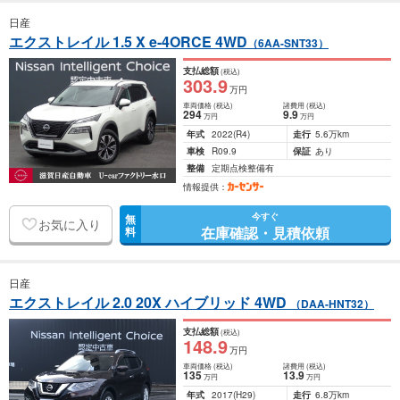
日産
エクストレイル 1.5 X e-4ORCE 4WD
（6AA-SNT33）
支払総額
(税込)
303
.9
万円
車両価格
(税込)
諸費用
(税込)
294
9
.9
万円
万円
年式
2022
(R4)
走行
5.6万km
車検
R09.9
保証
あり
整備
定期点検整備有
情報提供：
今すぐ
無
お気に入り
在庫確認・見積依頼
料
日産
エクストレイル 2.0 20X ハイブリッド 4WD
（DAA-HNT32）
支払総額
(税込)
148
.9
万円
車両価格
(税込)
諸費用
(税込)
135
13
.9
万円
万円
年式
2017
(H29)
走行
6.8万km