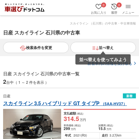
0
0
お気に入り
履歴
メニュー
スカイライン （石川県）の中古車・中古車情報
日産 スカイライン 石川県の中古車
検索条件を変更
並べ替え
並べ替えを使ってみよう
新着車両の情報を受け取る
日産 スカイライン 石川県の中古車一覧
2
台中（ 1 ～ 2 件を表示 ）
日産
新着
スカイライン 3.5 ハイブリッド GT タイプP
（5AA-HV37）
支払総額
(税込)
314
.5
万円
車両価格
(税込)
諸費用
(税込)
299
15
.5
万円
万円
年式
2021
(R3)
走行
3.2万km