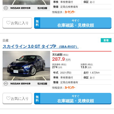
車検
車検整備付
保証
あり
整備
定期点検整備有
情報提供：
今すぐ
無
お気に入り
在庫確認・見積依頼
料
日産
新着
スカイライン 3.0 GT タイプP
（5BA-RV37）
支払総額
(税込)
287
.9
万円
車両価格
(税込)
諸費用
(税込)
274
13
.9
万円
万円
年式
2021
(R3)
走行
1.8万km
車検
車検整備付
保証
あり
整備
定期点検整備有
情報提供：
今すぐ
無
お気に入り
在庫確認・見積依頼
料