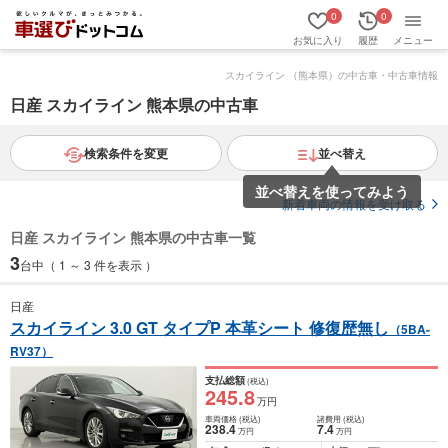
0
0
お気に入り
履歴
メニュー
スカイライン （熊本県）の中古車・中古車情報
日産 スカイライン 熊本県の中古車
検索条件を変更
並べ替え
並べ替えを使ってみよう
新着車両の情報を受け取る
日産 スカイライン 熊本県の中古車一覧
3
台中（ 1 ～ 3 件を表示 ）
日産
スカイライン 3.0 GT タイプP 本革シート 修復歴無し
（5BA-
RV37）
支払総額
(税込)
245
.8
万円
車両価格
(税込)
諸費用
(税込)
238
.4
7
.4
万円
万円