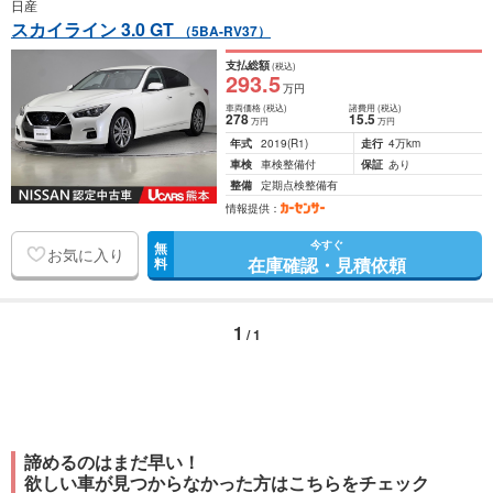
日産
スカイライン 3.0 GT
（5BA-RV37）
支払総額
(税込)
293
.5
万円
車両価格
(税込)
諸費用
(税込)
278
15
.5
万円
万円
年式
2019
(R1)
走行
4万km
車検
車検整備付
保証
あり
整備
定期点検整備有
情報提供：
今すぐ
無
お気に入り
在庫確認・見積依頼
料
1
/ 1
諦めるのはまだ早い！
欲しい車が見つからなかった方はこちらをチェック