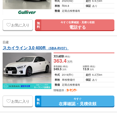
年式
2020
(R2)
走行
6.9万km
車検
R09.8
保証
あり
整備
定期点検整備有
今すぐ在庫確認・見積り依頼
無
お気に入り
電話する
料
日産
スカイライン 3.0 400R
（5BA-RV37）
支払総額
(税込)
363
.4
万円
車両価格
(税込)
諸費用
(税込)
349
.5
13
.9
万円
万円
年式
2019
(R1)
走行
6.2万km
車検
車検整備付
保証
あり
整備
定期点検整備有
情報提供：
今すぐ
無
お気に入り
在庫確認・見積依頼
料