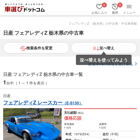
0
0
お気に入り
履歴
メニュー
フェアレディZ （栃木県）の中古車・中古車情報
日産 フェアレディZ 栃木県の中古車
検索条件を変更
並べ替え
並べ替えを使ってみよう
新着車両の情報を受け取る
日産 フェアレディZ 栃木県の中古車一覧
1
台中（ 1 ～ 1 件を表示 ）
日産
フェアレディZ レースカー
（E-S130）
支払総額
(税込)
価格応談
車両価格
諸費用
-
-
万円
万円
年式
1979
(S54)
走行
(不明)