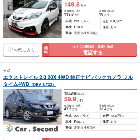
149
.8
万円
車両価格
(税込)
諸費用
(税込)
139
.8
10
万円
万円
年式
2015
(H27)
走行
8.8万km
車検
R10.8
保証
あり
整備
定期点検整備無し
今すぐ在庫確認・見積り依頼
無
お気に入り
電話する
料
日産
エクストレイル 2.0 20X 4WD 純正ナビ バックカメラ フル
タイム4WD
（DBA-NT32）
支払総額
(税込)
59
.9
万円
車両価格
(税込)
諸費用
(税込)
47
.5
12
.4
万円
万円
年式
2013
(H25)
走行
12.6万km
車検
R08.12
保証
あり
整備
定期点検整備有