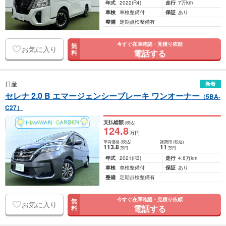
年式
2022
(R4)
走行
7万km
車検
車検整備付
保証
あり
整備
定期点検整備有
今すぐ在庫確認・見積り依頼
無
お気に入り
電話する
料
日産
新着
セレナ 2.0 B エマージェンシーブレーキ ワンオーナー
（5BA-
C27）
支払総額
(税込)
124
.8
万円
車両価格
(税込)
諸費用
(税込)
113
.8
11
万円
万円
年式
2021
(R3)
走行
4.6万km
車検
車検整備付
保証
あり
整備
定期点検整備有
今すぐ在庫確認・見積り依頼
無
お気に入り
電話する
料