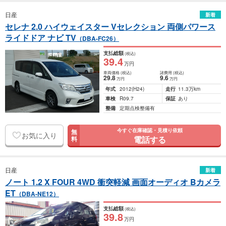
日産
新着
セレナ 2.0 ハイウェイスター Vセレクション 両側パワース
ライドドア ナビ TV
（DBA-FC26）
支払総額
(税込)
39
.4
万円
車両価格
(税込)
諸費用
(税込)
29
.8
9
.6
万円
万円
年式
2012
(H24)
走行
11.3万km
車検
R09.7
保証
あり
整備
定期点検整備有
今すぐ在庫確認・見積り依頼
無
お気に入り
電話する
料
日産
新着
ノート 1.2 X FOUR 4WD 衝突軽減 画面オーディオ Bカメラ
ET
（DBA-NE12）
支払総額
(税込)
39
.8
万円