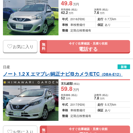
49
.8
万円
車両価格
(税込)
諸費用
(税込)
42
.2
7
.6
万円
万円
年式
2016
(H28)
走行
0.7万km
車検
車検整備付
保証
あり
整備
定期点検整備有
今すぐ在庫確認・見積り依頼
無
お気に入り
電話する
料
日産
新着
ノート 1.2 X エマブレ/純正ナビ/Bカメラ/ETC
（DBA-E12）
支払総額
(税込)
59
.8
万円
車両価格
(税込)
諸費用
(税込)
52
7
.8
万円
万円
年式
2017
(H29)
走行
5.5万km
車検
車検整備付
保証
あり
整備
定期点検整備有
今すぐ在庫確認・見積り依頼
無
お気に入り