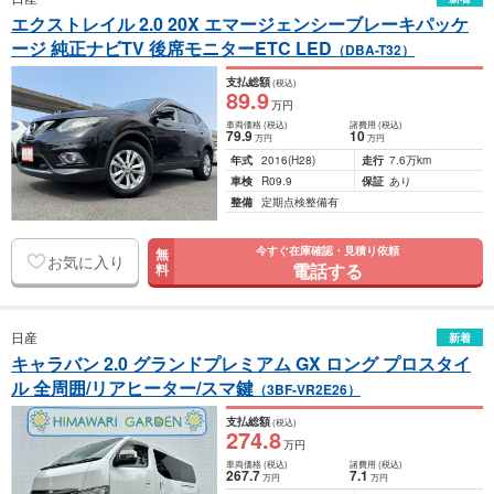
エクストレイル 2.0 20X エマージェンシーブレーキパッケ
ージ 純正ナビTV 後席モニターETC LED
（DBA-T32）
支払総額
(税込)
89
.9
万円
車両価格
(税込)
諸費用
(税込)
79
.9
10
万円
万円
年式
2016
(H28)
走行
7.6万km
車検
R09.9
保証
あり
整備
定期点検整備有
今すぐ在庫確認・見積り依頼
無
お気に入り
電話する
料
日産
新着
キャラバン 2.0 グランドプレミアム GX ロング プロスタイ
ル 全周囲/リアヒーター/スマ鍵
（3BF-VR2E26）
支払総額
(税込)
274
.8
万円
車両価格
(税込)
諸費用
(税込)
267
.7
7
.1
万円
万円