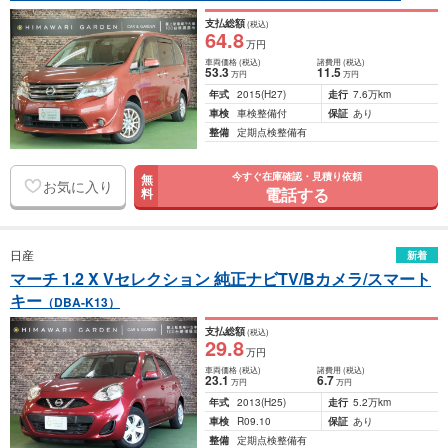
支払総額
(税込)
64
.8
万円
車両価格
(税込)
諸費用
(税込)
53
.3
11
.5
万円
万円
年式
2015
(H27)
走行
7.6万km
車検
車検整備付
保証
あり
整備
定期点検整備有
今すぐ在庫確認・見積り依頼
無
お気に入り
電話する
料
日産
新着
マーチ 1.2 X Vセレクション 純正ナビTV/Bカメラ/スマート
キー
（DBA-K13）
支払総額
(税込)
29
.8
万円
車両価格
(税込)
諸費用
(税込)
23
.1
6
.7
万円
万円
年式
2013
(H25)
走行
5.2万km
車検
R09.10
保証
あり
整備
定期点検整備有