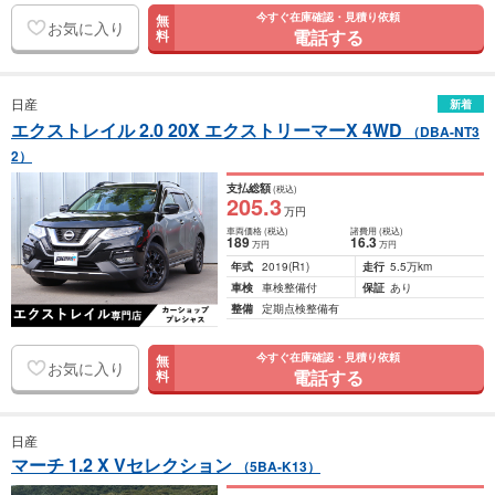
今すぐ在庫確認・見積り依頼
無
お気に入り
電話する
料
日産
新着
エクストレイル 2.0 20X エクストリーマーX 4WD
（DBA-NT3
2）
支払総額
(税込)
205
.3
万円
車両価格
(税込)
諸費用
(税込)
189
16
.3
万円
万円
年式
2019
(R1)
走行
5.5万km
車検
車検整備付
保証
あり
整備
定期点検整備有
今すぐ在庫確認・見積り依頼
無
お気に入り
電話する
料
日産
マーチ 1.2 X Vセレクション
（5BA-K13）