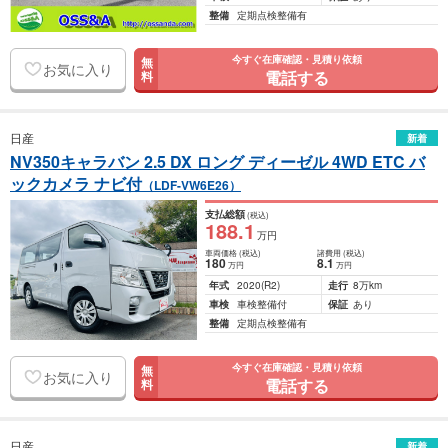
整備
定期点検整備有
今すぐ在庫確認・見積り依頼
無
お気に入り
電話する
料
日産
新着
NV350キャラバン 2.5 DX ロング ディーゼル 4WD ETC バ
ックカメラ ナビ付
（LDF-VW6E26）
支払総額
(税込)
188
.1
万円
車両価格
(税込)
諸費用
(税込)
180
8
.1
万円
万円
年式
2020
(R2)
走行
8万km
車検
車検整備付
保証
あり
整備
定期点検整備有
今すぐ在庫確認・見積り依頼
無
お気に入り
電話する
料
日産
新着