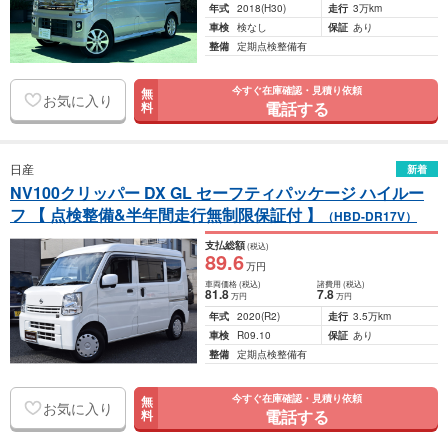
年式
2018
(H30)
走行
3万km
車検
検なし
保証
あり
整備
定期点検整備有
今すぐ在庫確認・見積り依頼
無
お気に入り
電話する
料
日産
新着
NV100クリッパー DX GL セーフティパッケージ ハイルー
フ 【 点検整備&半年間走行無制限保証付 】
（HBD-DR17V）
支払総額
(税込)
89
.6
万円
車両価格
(税込)
諸費用
(税込)
81
.8
7
.8
万円
万円
年式
2020
(R2)
走行
3.5万km
車検
R09.10
保証
あり
整備
定期点検整備有
今すぐ在庫確認・見積り依頼
無
お気に入り
電話する
料