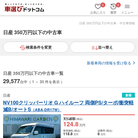
0
0
お気に入り
履歴
メニュー
日産 350万円以下の中古車・中古車情報
日産 350万円以下の中古車
検索条件を変更
並べ替え
新着車両の情報を受け取る
日産 350万円以下の中古車一覧
29,577
台中（ 1 ～ 30 件を表示 ）
日産
新着
NV100クリッパーリオ G ハイルーフ 両側PS/ターボ/衝突軽
減B/オートS
（ABA-DR17W）
支払総額
(税込)
124
.8
万円
車両価格
(税込)
諸費用
(税込)
118
.8
6
万円
万円