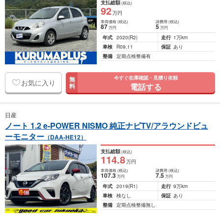
支払総額
(税込)
92
万円
車両価格
(税込)
諸費用
(税込)
87
5
万円
万円
年式
2020
(R2)
走行
1万km
車検
R09.11
保証
あり
整備
定期点検整備有
今すぐ在庫確認・見積り依頼
無
お気に入り
電話する
料
日産
ノート 1.2 e-POWER NISMO 純正ナビTV/アラウンドビュ
ーモニター
（DAA-HE12）
支払総額
(税込)
114
.8
万円
車両価格
(税込)
諸費用
(税込)
107
.3
7
.5
万円
万円
年式
2019
(R1)
走行
9万km
車検
検なし
保証
あり
整備
定期点検整備無し