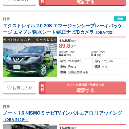
電話する
料
日産
新着
エクストレイル 2.0 20S エマージェンシーブレーキパッケ
ージ エマブレ/防水シート/純正ナビ/Bカメラ
（DBA-T32）
支払総額
(税込)
89
.8
万円
車両価格
(税込)
諸費用
(税込)
83
.4
6
.4
万円
万円
年式
2016
(H28)
走行
5.7万km
車検
R09.2
保証
あり
整備
定期点検整備有
今すぐ在庫確認・見積り依頼
無
お気に入り
電話する
料
日産
ノート 1.6 NISMO S ナビTVインパルエアロ.リアウイング
（DBA-E12改）
支払総額
(税込)