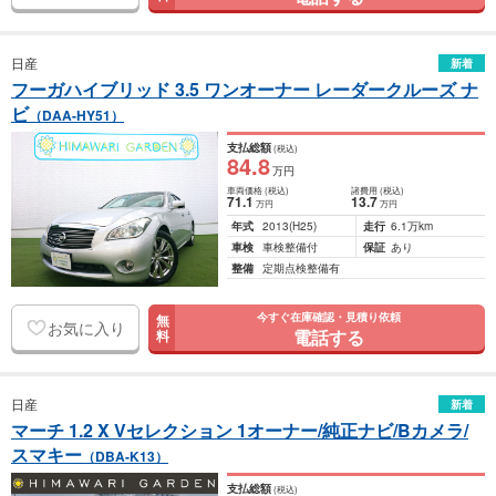
日産
新着
フーガハイブリッド 3.5 ワンオーナー レーダークルーズ ナ
ビ
（DAA-HY51）
支払総額
(税込)
84
.8
万円
車両価格
(税込)
諸費用
(税込)
71
.1
13
.7
万円
万円
年式
2013
(H25)
走行
6.1万km
車検
車検整備付
保証
あり
整備
定期点検整備有
今すぐ在庫確認・見積り依頼
無
お気に入り
電話する
料
日産
新着
マーチ 1.2 X Vセレクション 1オーナー/純正ナビ/Bカメラ/
スマキー
（DBA-K13）
支払総額
(税込)