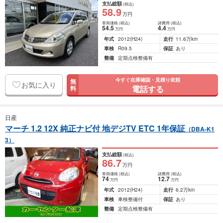
支払総額
(税込)
58
.9
万円
車両価格
(税込)
諸費用
(税込)
54
.5
4
.4
万円
万円
年式
2012
(H24)
走行
11.6万km
車検
R09.5
保証
あり
整備
定期点検整備有
今すぐ在庫確認・見積り依頼
無
お気に入り
電話する
料
日産
マーチ 1.2 12X 純正ナビ付 地デジTV ETC 1年保証
（DBA-K1
3）
支払総額
(税込)
86
.7
万円
車両価格
(税込)
諸費用
(税込)
74
12
.7
万円
万円
年式
2012
(H24)
走行
6.2万km
車検
車検整備付
保証
あり
整備
定期点検整備有