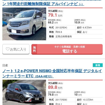
ン 1年間走行距離無制限保証 アルパインナビ
（-）
支払総額
(税込)
79
.1
万円
車両価格
(税込)
諸費用
(税込)
68
.2
10
.9
万円
万円
年式
2012
(H24)
走行
6.9万km
車検
R09.6
保証
あり
整備
定期点検整備有
今すぐ在庫確認・見積り依頼
無
お気に入り
電話する
料
日産
新着
ノート 1.2 e-POWER NISMO 全国対応半年保証 デジタルイ
ンナーミラー ETC
（DAA-HE12）
支払総額
(税込)
89
.8
万円
車両価格
(税込)
諸費用
(税込)
79
.8
10
万円
万円
年式
2017
(H29)
走行
10.3万km
車検
R10.1
保証
あり