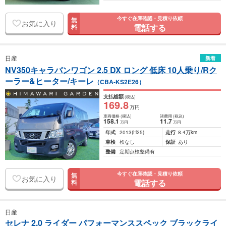
今すぐ在庫確認・見積り依頼
無
お気に入り
電話する
料
日産
新着
NV350キャラバンワゴン 2.5 DX ロング 低床 10人乗り/Rク
ーラー&ヒーター/キーレ
（CBA-KS2E26）
支払総額
(税込)
169
.8
万円
車両価格
(税込)
諸費用
(税込)
158
.1
11
.7
万円
万円
年式
2013
(H25)
走行
8.4万km
車検
検なし
保証
あり
整備
定期点検整備有
今すぐ在庫確認・見積り依頼
無
お気に入り
電話する
料
日産
セレナ 2.0 ライダー パフォーマンススペック ブラックライ