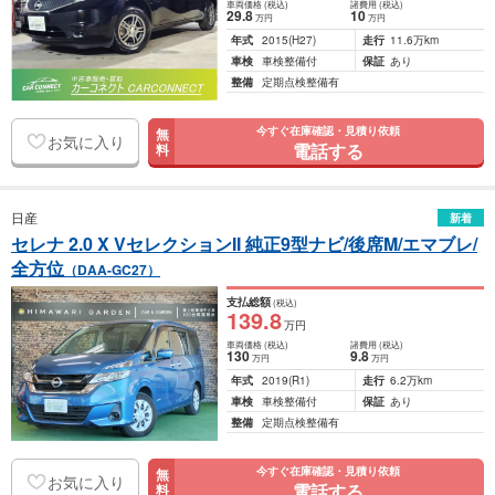
車両価格
(税込)
諸費用
(税込)
29
.8
10
万円
万円
年式
2015
(H27)
走行
11.6万km
車検
車検整備付
保証
あり
整備
定期点検整備有
今すぐ在庫確認・見積り依頼
無
お気に入り
電話する
料
日産
新着
セレナ 2.0 X VセレクションII 純正9型ナビ/後席M/エマブレ/
全方位
（DAA-GC27）
支払総額
(税込)
139
.8
万円
車両価格
(税込)
諸費用
(税込)
130
9
.8
万円
万円
年式
2019
(R1)
走行
6.2万km
車検
車検整備付
保証
あり
整備
定期点検整備有
今すぐ在庫確認・見積り依頼
無
お気に入り
電話する
料