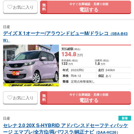
今すぐ在庫確認・見積り依頼
無
お気に入り
電話する
料
日産
デイズ X 1オーナー/アラウンドビューM/ドラレコ
（5BA-B43
W）
支払総額
(税込)
134
.8
万円
車両価格
(税込)
諸費用
(税込)
133
1
.8
万円
万円
年式
2023
(R5)
走行
240km
車検
R08.12
保証
あり
整備
定期点検整備無し
今すぐ在庫確認・見積り依頼
無
お気に入り
電話する
料
日産
新着
セレナ 2.0 20X S-HYBRID アドバンスドセーフティパッケ
ージ エマブレ/全方位/両パワスラ/純正ナビ
（DAA-HC26）