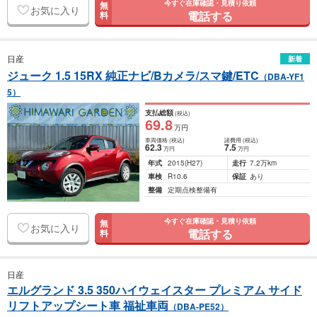
今すぐ在庫確認・見積り依頼
無
お気に入り
電話する
料
日産
新着
ジューク 1.5 15RX 純正ナビ/Bカメラ/スマ鍵/ETC
（DBA-YF1
5）
支払総額
(税込)
69
.8
万円
車両価格
(税込)
諸費用
(税込)
62
.3
7
.5
万円
万円
年式
2015
(H27)
走行
7.2万km
車検
R10.6
保証
あり
整備
定期点検整備有
今すぐ在庫確認・見積り依頼
無
お気に入り
電話する
料
日産
エルグランド 3.5 350ハイウェイスター プレミアム サイド
リフトアップシート車 福祉車両
（DBA-PE52）