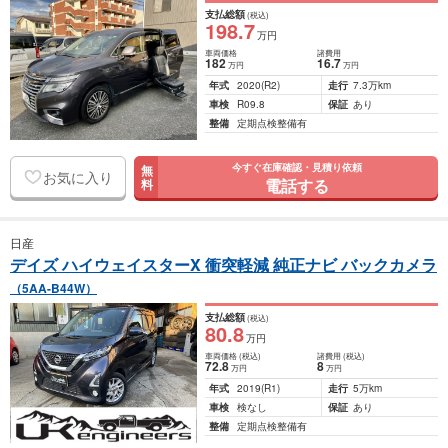
支払総額
(税込)
198
.7
万円
車両価格
諸費用
182
16
.7
万円
万円
年式
2020
(R2)
走行
7.3万km
車検
R09.8
保証
あり
整備
定期点検整備有
今すぐ在庫確認・見積り依頼
無
お気に入り
電話する
料
日産
デイズ ハイウェイスターX 衝突軽減 純正ナビ バックカメラ
（5AA-B44W）
支払総額
(税込)
80
.8
万円
車両価格
(税込)
諸費用
(税込)
72
.8
8
万円
万円
年式
2019
(R1)
走行
5万km
車検
検なし
保証
あり
整備
定期点検整備有