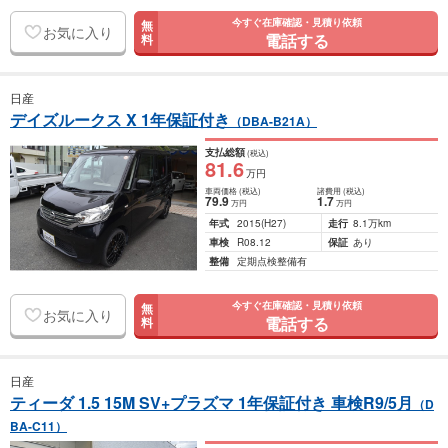
今すぐ在庫確認・見積り依頼
無
お気に入り
電話する
料
日産
デイズルークス X 1年保証付き
（DBA-B21A）
支払総額
(税込)
81
.6
万円
車両価格
(税込)
諸費用
(税込)
79
.9
1
.7
万円
万円
年式
2015
(H27)
走行
8.1万km
車検
R08.12
保証
あり
整備
定期点検整備有
今すぐ在庫確認・見積り依頼
無
お気に入り
電話する
料
日産
ティーダ 1.5 15M SV+プラズマ 1年保証付き 車検R9/5月
（D
BA-C11）