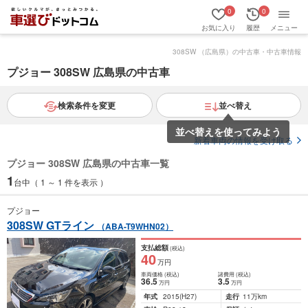
0
0
お気に入り
履歴
メニュー
308SW （広島県）の中古車・中古車情報
プジョー 308SW 広島県の中古車
検索条件を変更
並べ替え
並べ替えを使ってみよう
新着車両の情報を受け取る
プジョー 308SW 広島県の中古車一覧
1
台中（ 1 ～ 1 件を表示 ）
プジョー
308SW GTライン
（ABA-T9WHN02）
支払総額
(税込)
40
万円
車両価格
(税込)
諸費用
(税込)
36
.5
3
.5
万円
万円
年式
2015
(H27)
走行
11万km