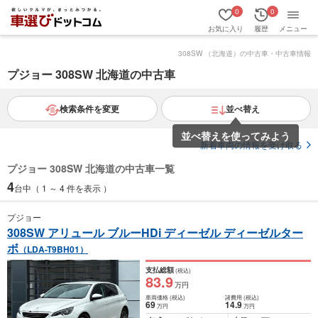
0
0
お気に入り
履歴
メニュー
308SW （北海道）の中古車・中古車情報
プジョー 308SW 北海道の中古車
検索条件を変更
並べ替え
並べ替えを使ってみよう
新着車両の情報を受け取る
プジョー 308SW 北海道の中古車一覧
4
台中（ 1 ～ 4 件を表示 ）
プジョー
308SW アリュール ブルーHDi ディーゼル ディーゼルター
ボ
（LDA-T9BH01）
支払総額
(税込)
83
.9
万円
車両価格
(税込)
諸費用
(税込)
69
14
.9
万円
万円