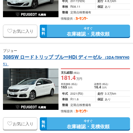
年式
2017
(H29)
走行
4.8万km
車検
R08.11
保証
あり
整備
定期点検整備有
情報提供：
今すぐ
無
お気に入り
在庫確認・見積依頼
料
プジョー
308SW ロードトリップ ブルーHDi ディーゼル
（3DA-T9WYH0
1）
支払総額
(税込)
181
.4
万円
車両価格
(税込)
諸費用
(税込)
165
16
.4
万円
万円
年式
2021
(R3)
走行
3.3万km
車検
R11.6
保証
あり
整備
定期点検整備有
情報提供：
今すぐ
無
お気に入り
在庫確認・見積依頼
料