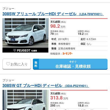
プジョー
308SW アリュール ブルーHDi ディーゼル
（LDA-T9WYH01）
支払総額
(税込)
98
.2
万円
車両価格
(税込)
諸費用
(税込)
79
19
.2
万円
万円
年式
2019
(R1)
走行
6.5万km
車検
車検整備付
保証
なし
整備
定期点検整備有
情報提供：
今すぐ
無
お気に入り
在庫確認・見積依頼
料
プジョー
308SW GT ブルーHDi ディーゼル
（3DA-P52YH01）
支払総額
(税込)
313
.8
万円
車両価格
(税込)
諸費用
(税込)
295
18
.8
万円
万円