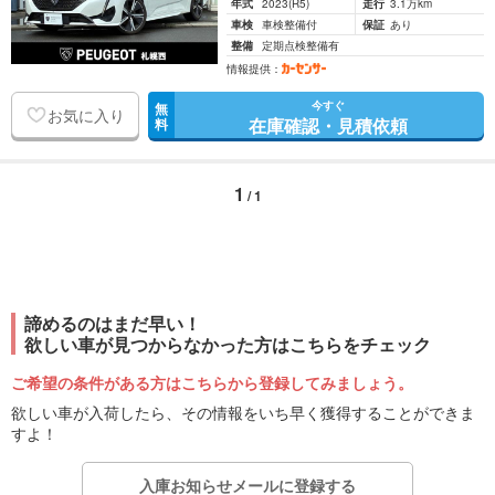
年式
2023
(R5)
走行
3.1万km
車検
車検整備付
保証
あり
整備
定期点検整備有
情報提供：
今すぐ
無
お気に入り
在庫確認・見積依頼
料
1
/ 1
諦めるのはまだ早い！
欲しい車が見つからなかった方はこちらをチェック
ご希望の条件がある方はこちらから登録してみましょう。
欲しい車が入荷したら、その情報をいち早く獲得することができま
すよ！
入庫お知らせメールに登録する