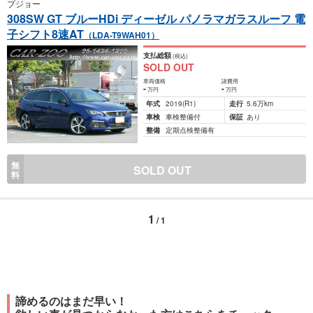
プジョー
308SW GT ブルーHDi ディーゼル パノラマガラスルーフ 電
子シフト8速AT
（LDA-T9WAH01）
支払総額
(税込)
SOLD OUT
車両価格
諸費用
-
-
万円
万円
年式
2019
(R1)
走行
5.6万km
車検
車検整備付
保証
あり
整備
定期点検整備有
無
SOLD OUT
料
1
/ 1
諦めるのはまだ早い！