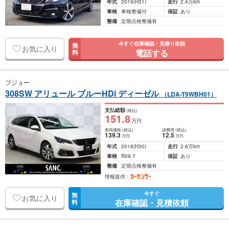
年式
2019
(H31)
走行
2.4万km
車検
車検整備付
保証
あり
整備
定期点検整備有
今すぐ在庫確認・見積り依頼
無
お気に入り
電話する
料
プジョー
308SW アリュール ブルーHDi ディーゼル
（LDA-T9WBH01）
支払総額
(税込)
151
.8
万円
車両価格
(税込)
諸費用
(税込)
139
.3
12
.5
万円
万円
年式
2018
(H30)
走行
2.6万km
車検
R09.7
保証
あり
整備
定期点検整備有
情報提供：
今すぐ
無
お気に入り
在庫確認・見積依頼
料