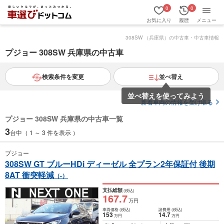
0
0
お気に入り
履歴
メニュー
308SW （兵庫県）の中古車・中古車情報
プジョー 308SW 兵庫県の中古車
検索条件を変更
並べ替え
並べ替えを使ってみよう
新着車両の情報を受け取る
プジョー 308SW 兵庫県の中古車一覧
3
台中（ 1 ～ 3 件を表示 ）
プジョー
308SW GT ブルーHDi ディーゼル 全プラン2年保証付 後期
8AT 衝突軽減
（-）
支払総額
(税込)
167
.7
万円
車両価格
(税込)
諸費用
(税込)
153
14
.7
万円
万円