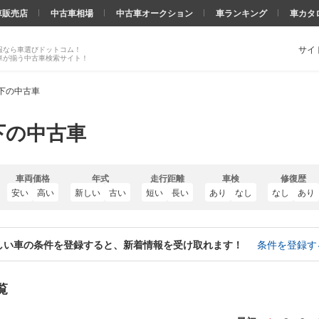
車販売店
中古車相場
中古車オークション
車ランキング
車カタ
サイ
報なら車選びドットコム！
車が揃う中古車検索サイト！
以下の中古車
下の中古車
車両価格
年式
走行距離
車検
修復歴
安い
高い
新しい
古い
短い
長い
あり
なし
なし
あり
しい車の条件を登録すると、新着情報を受け取れます！
条件を登録す
覧