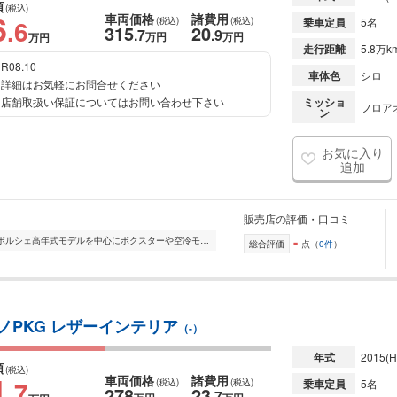
額
(税込)
6
車両価格
諸費用
.6
(税込)
(税込)
乗車定員
5名
315
20
.7
.9
万円
万円
万円
走行距離
5.8万k
R08.10
車体色
シロ
詳細はお気軽にお問合せください
店舗取扱い保証についてはお問い合わせ下さい
ミッショ
フロアオ
ン
お気に入り
追加
販売店の評価・口コミ
-
ポルシェ専門店ガレージエウルでは、ポルシェ高年式モデルを中心にボクスターや空冷モデルなど長年培った経験と知識をもとにお客様へ最良のポルシェをお届けしてまいり...
総合評価
点（
0件
）
ロノPKG レザーインテリア
（-）
年式
2015
(H
額
(税込)
1
車両価格
諸費用
.7
(税込)
(税込)
乗車定員
5名
278
23
.7