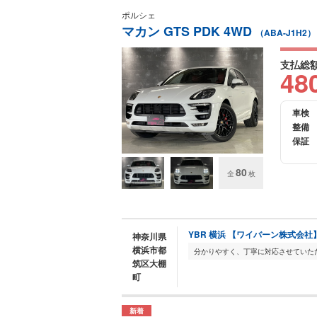
ポルシェ
マカン GTS PDK 4WD
（ABA-J1H2）
支払総
48
車検
整備
保証
80
全
枚
YBR 横浜 【ワイバーン株式会社
神奈川県
横浜市都
筑区大棚
町
新着