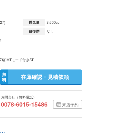
27)
排気量
3,600cc
修復歴
なし
m
7速)MTモード付きAT
無
在庫確認・見積依頼
料
お問合せ（無料電話）
0078-6015-15486
来店予約