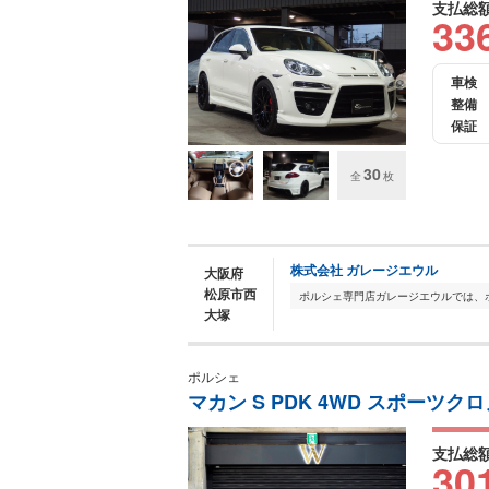
支払総
33
車検
整備
保証
30
全
枚
株式会社 ガレージエウル
大阪府
松原市西
大塚
ポルシェ
マカン S PDK 4WD スポーツク
支払総
30