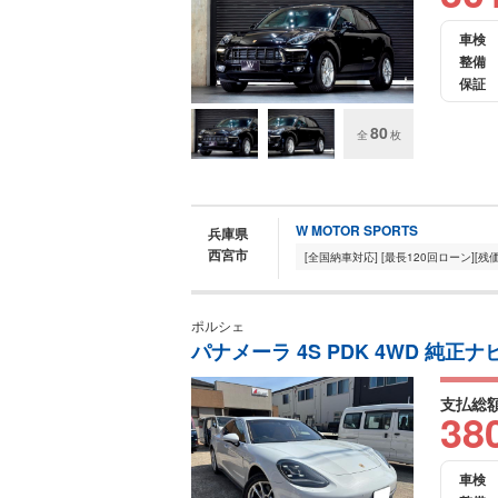
車検
整備
保証
80
全
枚
W MOTOR SPORTS
兵庫県
西宮市
ポルシェ
パナメーラ 4S PDK 4WD 純正ナ
支払総
38
車検