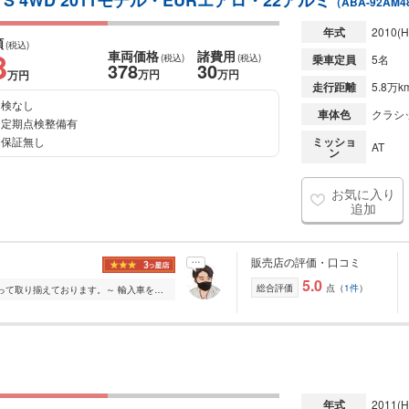
 4WD 2011モデル・EURエアロ・22アルミ
（ABA-92AM4
年式
2010
(H
額
(税込)
8
車両価格
諸費用
(税込)
(税込)
乗車定員
5名
378
30
万円
万円
万円
走行距離
5.8万k
検なし
車体色
クラシ
定期点検整備有
保証無し
ミッショ
AT
ン
お気に入り
追加
販売店の評価・口コミ
5.0
総合評価
点（
1件
）
～高品質な車輌を『低価格』にこだわって取り揃えております。～ 輸入車を中心に、豊富な品揃え、高品質、低価格を常に目指しております。 購入後は最新機器を導入した...
年式
2011
(H