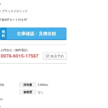
m
トブラックメタリック
7速)MTモード付きAT
無
在庫確認・見積依頼
料
お問合せ（無料電話）
0078-6015-17587
来店予約
29)
排気量
2,890cc
修復歴
なし
km
ト