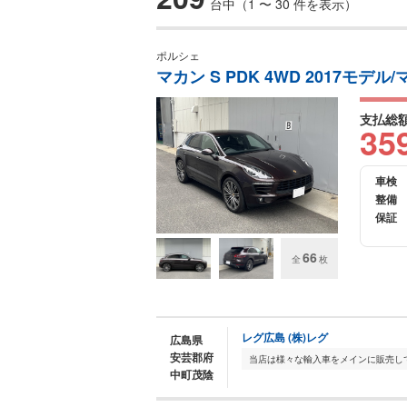
台中（1 〜 30 件を表示）
ポルシェ
マカン S PDK 4WD 2017モデ
支払総
35
車検
整備
保証
66
全
枚
レグ広島 (株)レグ
広島県
安芸郡府
中町茂陰