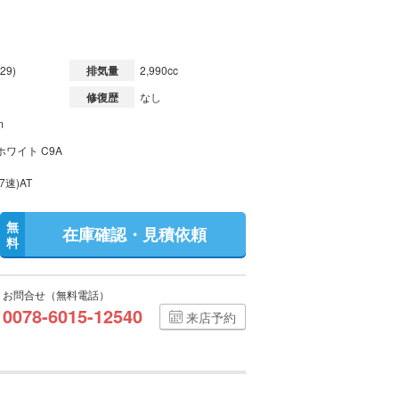
29)
排気量
2,990cc
修復歴
なし
m
ワイト C9A
7速)AT
無
在庫確認・見積依頼
料
お問合せ（無料電話）
0078-6015-12540
来店予約