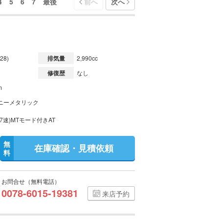
4
5
6
7
最後
前へ
次へ
28)
排気量
2,990cc
修復歴
なし
m
ニーメタリック
7速)MTモード付きAT
無
在庫確認・見積依頼
料
お問合せ（無料電話）
0078-6015-19381
来店予約