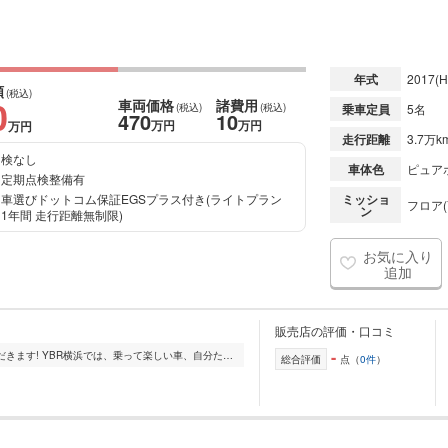
年式
2017
(H
額
(税込)
0
車両価格
諸費用
(税込)
(税込)
乗車定員
5名
470
10
万円
万円
万円
走行距離
3.7万k
検なし
車体色
ピュアホ
定期点検整備有
車選びドットコム保証EGSプラス付き(ライトプラン
ミッショ
フロア(
ン
1年間 走行距離無制限)
お気に入り
追加
】
販売店の評価・口コミ
-
分かりやすく、丁寧に対応させていただきます! YBR横浜では、乗って楽しい車、自分たちが乗りたい車を中心に取り扱いしております。 そのため、1台1台をスタッフがしっ...
総合評価
点（
0件
）