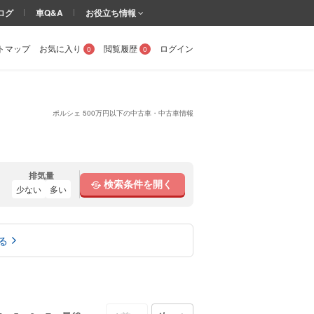
ログ
車Q&A
お役立ち情報
トマップ
お気に入り
閲覧履歴
ログイン
0
0
ポルシェ 500万円以下の中古車・中古車情報
排気量
検索条件を開く
少ない
多い
る