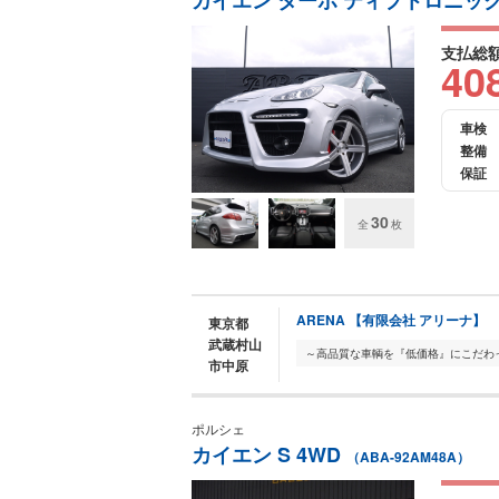
カイエン ターボ ティプトロニックS
支払総
40
車検
整備
保証
30
全
枚
ARENA 【有限会社 アリーナ】
東京都
武蔵村山
市中原
ポルシェ
カイエン S 4WD
（ABA-92AM48A）