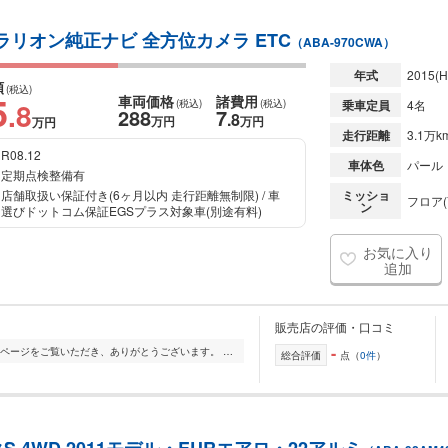
ラリオン純正ナビ 全方位カメラ ETC
（ABA-970CWA）
年式
2015
(H
額
(税込)
5
車両価格
諸費用
.8
(税込)
(税込)
乗車定員
4名
288
7
.8
万円
万円
万円
走行距離
3.1万k
R08.12
車体色
パール
定期点検整備有
店舗取扱い保証付き(6ヶ月以内 走行距離無制限) / 車
ミッショ
フロア(
ン
選びドットコム保証EGSプラス対象車(別途有料)
お気に入り
追加
販売店の評価・口コミ
-
ー憧れを今、現実にー EIFER AUTOのページをご覧いただき、ありがとうございます。 当店は、良質な中古車・新車を選定し、絶妙なタイミングと絶妙な価格でご提供いたし...
総合評価
点（
0件
）