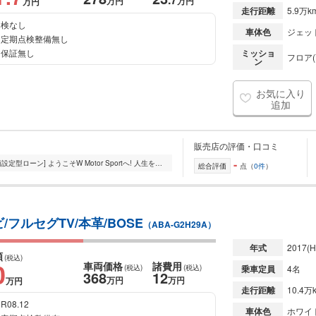
万円
万円
万円
走行距離
5.9万k
検なし
車体色
ジェッ
定期点検整備無し
保証無し
ミッショ
フロア(
ン
お気に入り
追加
販売店の評価・口コミ
-
[全国納車対応] [最長120回ローン][残価設定型ローン] ようこそW Motor Sportへ! 人生を変えることのできる輸入車をメインにショールームに展示しております。 走行会...
総合評価
点（
0件
）
ビ/フルセグTV/本革/BOSE
（ABA-G2H29A）
年式
2017
(H
額
(税込)
0
車両価格
諸費用
(税込)
(税込)
乗車定員
4名
368
12
万円
万円
万円
走行距離
10.4万
R08.12
車体色
ホワイ