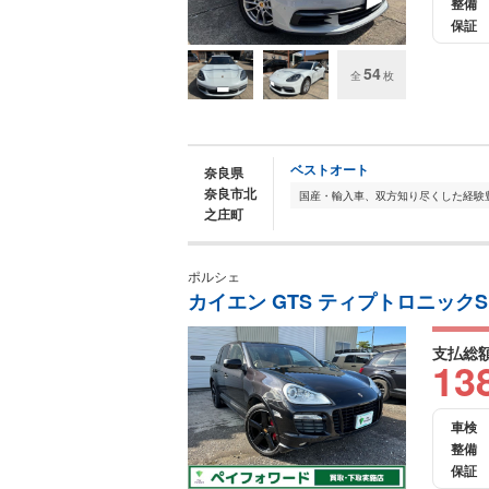
整備
保証
54
全
枚
ベストオート
奈良県
奈良市北
之庄町
ポルシェ
カイエン GTS ティプトロニックS
支払総
13
車検
整備
保証