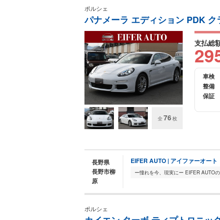
ポルシェ
パナメーラ エディション PDK ク
支払総
29
車検
整備
保証
76
全
枚
EIFER AUTO | アイファーオート
長野県
長野市柳
原
ポルシェ