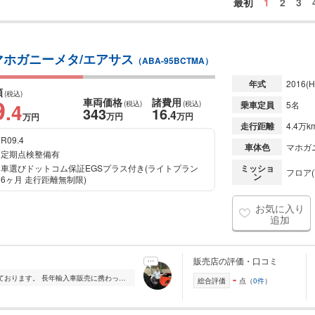
最初
1
2
3
ル/マホガニーメタ/エアサス
（ABA-95BCTMA）
年式
2016
(H
額
(税込)
9
車両価格
諸費用
.4
(税込)
(税込)
乗車定員
5名
343
16
.4
万円
万円
万円
走行距離
4.4万k
R09.4
車体色
マホガ
定期点検整備有
車選びドットコム保証EGSプラス付き(ライトプラン
ミッショ
フロア(
ン
6ヶ月 走行距離無制限)
お気に入り
追加
販売店の評価・口コミ
-
当店は様々な輸入車をメインに販売しております。 長年輸入車販売に携わって参りました。 その経験を生かし、ご購入を検討されておられる方のお力になれたら幸いです。 ...
総合評価
点（
0件
）