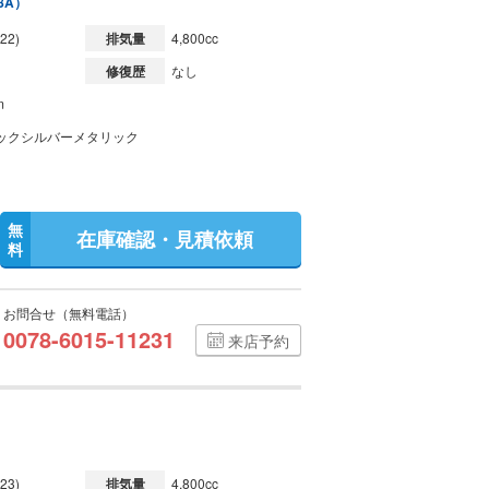
8A）
22)
排気量
4,800cc
修復歴
なし
m
ックシルバーメタリック
無
在庫確認・見積依頼
料
お問合せ（無料電話）
0078-6015-11231
来店予約
23)
排気量
4,800cc