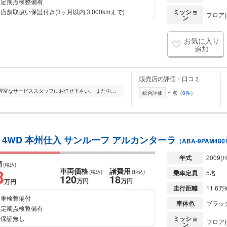
定期点検整備有
店舗取扱い保証付き(3ヶ月以内 3,000kmまで)
ミッショ
フロア(
ン
お気に入り
追加
販売店の評価・口コミ
-
国産・輸入車、双方知り尽くした経験豊富なサービススタッフにお任せ下さい。 また中古輸入車で一番心配されやすい点... ・買ったは良いけど故障した時の修理は、どこ...
総合評価
点（
0件
）
 4WD 本州仕入 サンルーフ アルカンターラ
（ABA-9PAM480
年式
2009
(H
額
(税込)
8
車両価格
諸費用
(税込)
(税込)
乗車定員
5名
120
18
万円
万円
万円
走行距離
11.6万
車検整備付
車体色
ブラッ
定期点検整備有
保証無し
ミッショ
フロア(
ン