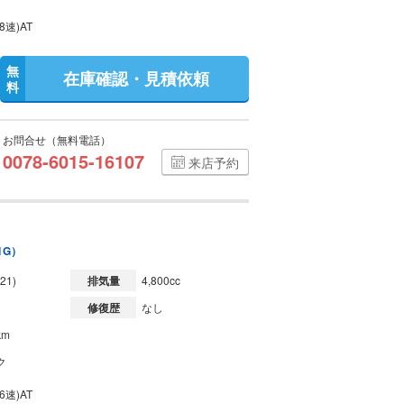
8速)AT
無
在庫確認・見積依頼
料
お問合せ（無料電話）
0078-6015-16107
来店予約
1G）
21)
排気量
4,800cc
修復歴
なし
km
ク
6速)AT