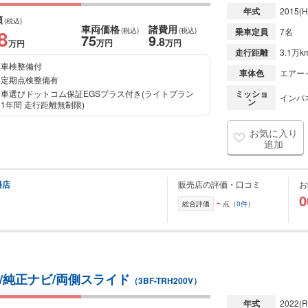
年式
2015
(H
額
(税込)
車両価格
諸費用
8
(税込)
(税込)
乗車定員
7名
75
9
.8
万円
万円
万円
走行距離
3.1万k
車検整備付
車体色
エアー
定期点検整備有
車選びドットコム保証EGSプラス付き(ライトプラン
ミッショ
インパ
ン
1年間 走行距離無制限)
お気に入り
追加
幡店
販売店の評価・口コミ
お
0
-
総合評価
点（
0件
）
/純正ナビ/両側スライド
（3BF-TRH200V）
年式
2022
(R