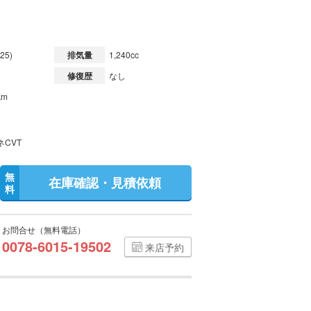
25)
排気量
1,240cc
修復歴
なし
km
ネCVT
無
在庫確認・見積依頼
料
お問合せ（無料電話）
0078-6015-19502
来店予約