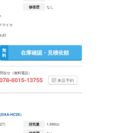
修復歴
なし
m
クマイカ
ネAT
無
在庫確認・見積依頼
料
問合せ（無料電話）
078-6015-13755
来店予約
（DAA-HC26）
27)
排気量
1,990cc
なし