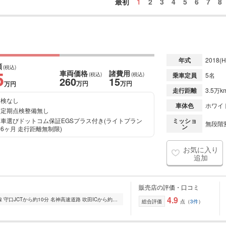
最初
1
2
3
4
5
6
7
8
）
）
年式
2018
(H
額
(税込)
5
車両価格
諸費用
(税込)
(税込)
乗車定員
5名
260
15
万円
万円
万円
走行距離
3.5万k
検なし
車体色
ホワイ
定期点検整備無し
車選びドットコム保証EGSプラス付き(ライトプラン
ミッショ
無段階変
ン
6ヶ月 走行距離無制限)
お気に入り
追加
販売店の評価・口コミ
4.9
お車でお越しの方 阪神高速 12号守口線 守口JCTから約10分 名神高速道路 吹田ICから約20分 近畿自動車道 摂津北ICから約20分 電車にてお越しの方 阪急電車 京都線 南茨...
総合評価
点（
3件
）