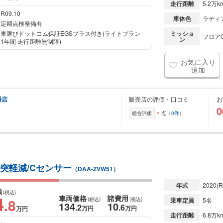
走行距離
5.2万k
R09.10
車体色
ラディ
定期点検整備有
車選びドットコム保証EGSプラス付き(ライトプラン
ミッショ
フロアC
ン
1年間 走行距離無制限)
お気に入り
追加
幡店
販売店の評価・口コミ
お
0
-
総合評価
点（
0件
）
/衝突軽減/Cセンサー
（DAA-ZVW51）
年式
2020
(R
額
(税込)
4
車両価格
諸費用
.8
(税込)
(税込)
乗車定員
5名
134
10
.2
.6
万円
万円
万円
走行距離
6.8万k