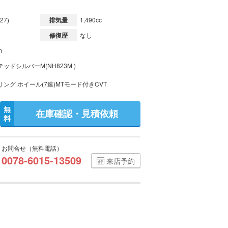
27)
排気量
1,490cc
修復歴
なし
m
ッドシルバーM(NH823M )
ング ホイール(7速)MTモード付きCVT
無
在庫確認・見積依頼
料
お問合せ（無料電話）
0078-6015-13509
来店予約