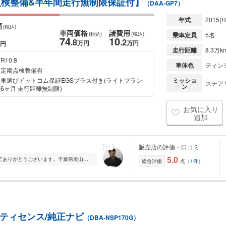
【 点検整備&半年間走行無制限保証付】
（DAA-GP7）
年式
2015
(H
額
(税込)
車両価格
諸費用
(税込)
(税込)
乗車定員
5名
74
10
.8
.2
万円
万円
円
走行距離
8.3万k
R10.8
車体色
ティンテ
定期点検整備有
車選びドットコム保証EGSプラス付き(ライトプラン
ミッショ
ステアリ
ン
6ヶ月 走行距離無制限)
お気に入り
追加
販売店の評価・口コミ
5.0
■■■ハートクルー■■■ ごらん頂きましてありがとうございます。千葉県流山市にありますハートクルーです! ★★★ 当店では『ご予約』のお客様優先でのご対応となっておりま...
総合評価
点（
1件
）
ーフティセンス/純正ナビ
（DBA-NSP170G）