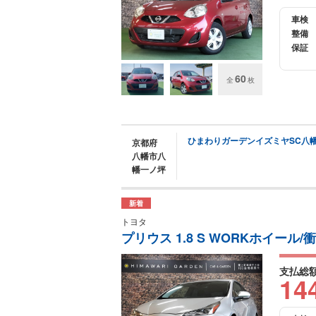
車検
整備
保証
60
全
枚
ひまわりガーデンイズミヤSC八
京都府
八幡市八
幡一ノ坪
新着
トヨタ
プリウス 1.8 S WORKホイール
支払総
14