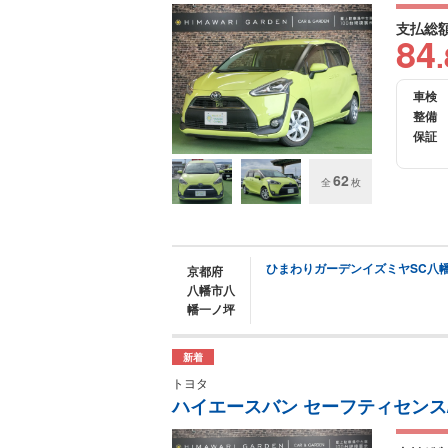
支払総
84
.
車検
整備
保証
62
全
枚
ひまわりガーデンイズミヤSC八
京都府
八幡市八
幡一ノ坪
新着
トヨタ
ハイエースバン セーフティセンス