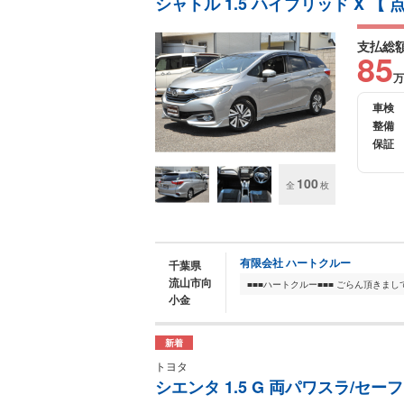
シャトル 1.5 ハイブリッド X 
支払総
85
万
車検
整備
保証
100
全
枚
有限会社 ハートクルー
千葉県
流山市向
小金
新着
トヨタ
シエンタ 1.5 G 両パワスラ/セ