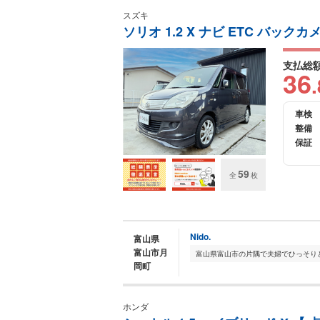
スズキ
ソリオ 1.2 X ナビ ETC バック
支払総
36
.
車検
整備
保証
59
全
枚
Nido.
富山県
富山市月
岡町
ホンダ