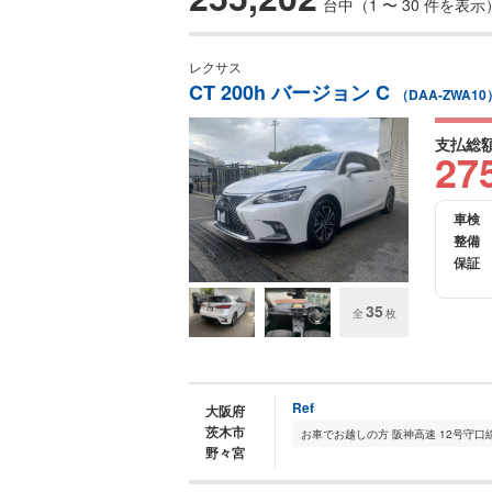
台中（1 〜 30 件を表示
レクサス
CT 200h バージョン C
（DAA-ZWA10
支払総
27
車検
整備
保証
35
全
枚
Ref
大阪府
茨木市
野々宮