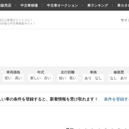
車販売店
中古車相場
中古車オークション
車ランキング
車カタ
サイ
報なら車選びドットコム！
車が揃う中古車検索サイト！
車両価格
年式
走行距離
車検
修復歴
安い
高い
新しい
古い
短い
長い
あり
なし
なし
あり
しい車の条件を登録すると、新着情報を受け取れます！
条件を登録す