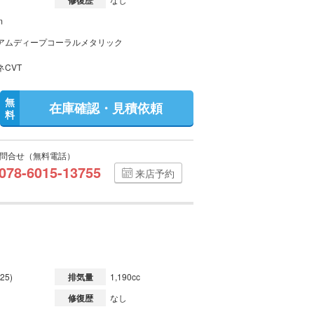
修復歴
m
アムディープコーラルメタリック
ネCVT
無
在庫確認・見積依頼
料
問合せ（無料電話）
078-6015-13755
来店予約
25)
排気量
1,190cc
修復歴
なし