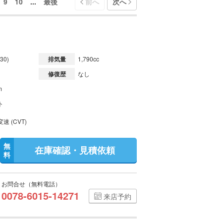
9
10
...
最後
前へ
次へ
30)
排気量
1,790cc
修復歴
なし
m
ト
速 (CVT)
無
在庫確認・見積依頼
料
お問合せ（無料電話）
0078-6015-14271
来店予約