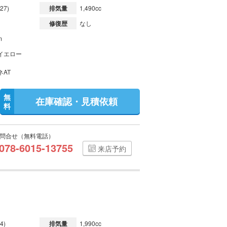
27)
排気量
1,490cc
修復歴
なし
m
イエロー
ネAT
無
在庫確認・見積依頼
料
問合せ（無料電話）
078-6015-13755
来店予約
4)
排気量
1,990cc