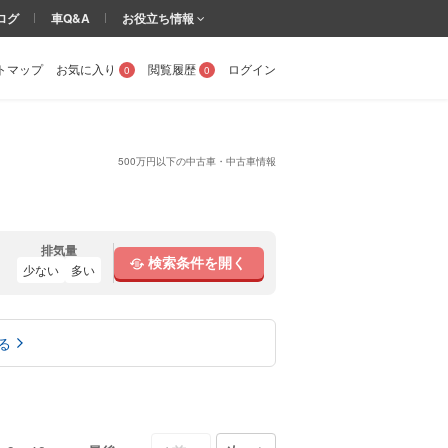
ログ
車Q&A
お役立ち情報
トマップ
お気に入り
閲覧履歴
ログイン
0
0
500万円以下の中古車・中古車情報
排気量
検索条件を開く
少ない
多い
る