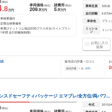
額
(税込)
4
車両価格
諸費用
.8
(税込)
(税込)
乗車定員
3(6)名
208
5
.9
.9
万円
万円
万円
走行距離
6.6万k
車検整備付
車体色
ブラッ
定期点検整備有
車選びドットコム保証EGSプラス付き(ライトプラン
ミッショ
インパ
ン
1年間 走行距離無制限)
お気に入り
追加
幡店
販売店の評価・口コミ
お
0
-
総合評価
点（
0件
）
 アドバンスドセーフティパッケージ エマブレ/全方位/両パワ...
年式
2015
(H
額
(税込)
車両価格
諸費用
(税込)
(税込)
8名