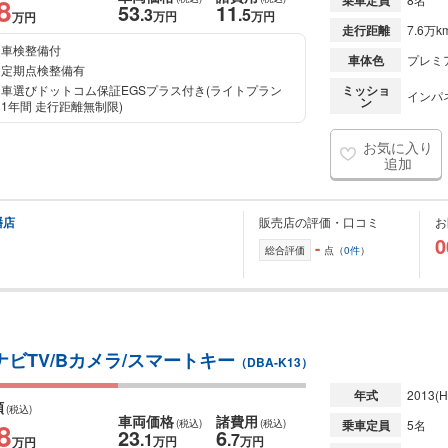
8
乗車定員
53
11
.3
.5
万円
万円
万円
走行距離
7.6万k
車検整備付
車体色
プレミ
定期点検整備有
車選びドットコム保証EGSプラス付き(ライトプラン
ミッショ
インパ
ン
1年間 走行距離無制限)
お気に入り
追加
幡店
販売店の評価・口コミ
お
0
-
総合評価
点（
0件
）
正ナビTV/Bカメラ/スマートキー
（DBA-K13）
年式
2013
(H
額
(税込)
車両価格
諸費用
8
(税込)
(税込)
乗車定員
5名
23
6
.1
.7
万円
万円
万円