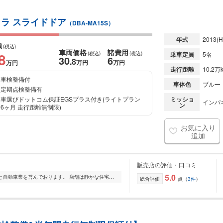
カメラ スライドドア
（DBA-MA15S）
年式
2013
(H
額
(税込)
車両価格
諸費用
8
(税込)
(税込)
乗車定員
5名
30
6
.8
万円
万円
万円
走行距離
10.2万
車検整備付
車体色
ブルー
定期点検整備有
車選びドットコム保証EGSプラス付き(ライトプラン
ミッショ
インパ
ン
6ヶ月 走行距離無制限)
お気に入り
追加
販売店の評価・口コミ
5.0
富山県富山市の片隅で夫婦でひっそりと自動車業を営んでおります。 店舗は静かな住宅地街にございますので、完全予約制にて、一人一人のお客様とのお時間をしっかりと...
総合評価
点（
3件
）