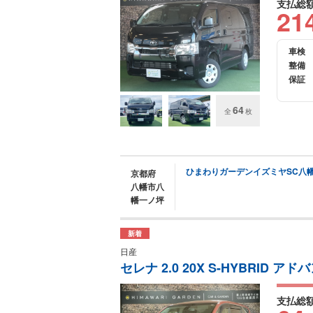
支払総
21
車検
整備
保証
64
全
枚
ひまわりガーデンイズミヤSC八
京都府
八幡市八
幡一ノ坪
新着
日産
セレナ 2.0 20X S-HYBRID
支払総