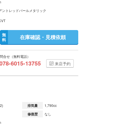
m
アントレッドパールメタリック
VT
無
在庫確認・見積依頼
料
問合せ（無料電話）
078-6015-13755
来店予約
2)
排気量
1,790cc
修復歴
なし
m