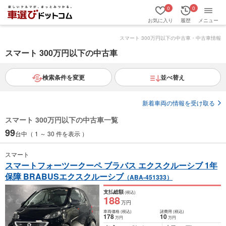
0
0
お気に入り
履歴
メニュー
スマート 300万円以下の中古車・中古車情報
スマート 300万円以下の中古車
検索条件を変更
並べ替え
新着車両の情報を受け取る
スマート 300万円以下の中古車一覧
99
台中（ 1 ～ 30 件を表示 ）
スマート
スマートフォーツークーペ ブラバス エクスクルーシブ 1年
保障 BRABUSエクスクルーシブ
（ABA-451333）
支払総額
(税込)
188
万円
車両価格
(税込)
諸費用
(税込)
178
10
万円
万円