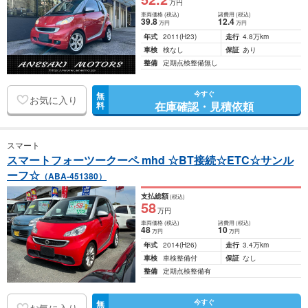
万円
車両価格
(税込)
諸費用
(税込)
39
.8
12
.4
万円
万円
年式
2011
(H23)
走行
4.8万km
車検
検なし
保証
あり
整備
定期点検整備無し
今すぐ
無
お気に入り
在庫確認・見積依頼
料
スマート
スマートフォーツークーペ mhd ☆BT接続☆ETC☆サンル
ーフ☆
（ABA-451380）
支払総額
(税込)
58
万円
車両価格
(税込)
諸費用
(税込)
48
10
万円
万円
年式
2014
(H26)
走行
3.4万km
車検
車検整備付
保証
なし
整備
定期点検整備有
今すぐ
無