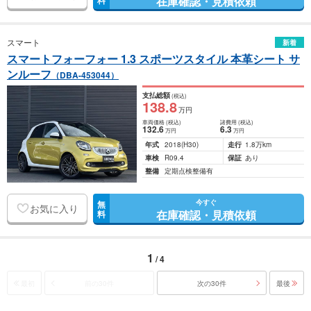
在庫確認・見積依頼
料
スマート
新着
スマートフォーフォー 1.3 スポーツスタイル 本革シート サ
ンルーフ
（DBA-453044）
支払総額
(税込)
138
.8
万円
車両価格
(税込)
諸費用
(税込)
132
.6
6
.3
万円
万円
年式
2018
(H30)
走行
1.8万km
車検
R09.4
保証
あり
整備
定期点検整備有
今すぐ
無
お気に入り
在庫確認・見積依頼
料
1
/ 4
最初
前の30件
次の30件
最後