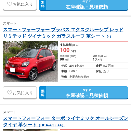
今すぐ
無
お気に入り
在庫確認・見積依頼
料
スマート
スマートフォーフォー ブラバス エクスクルーシブ レッド
リミテッド ツイナミック ガラスルーフ 革シート
（-）
支払総額
(税込)
100
万円
車両価格
(税込)
諸費用
(税込)
90
10
万円
万円
年式
2018
(H30)
走行
8.9万km
車検
R09.6
保証
あり
整備
定期点検整備有
今すぐ
無
お気に入り
在庫確認・見積依頼
料
スマート
スマートフォーフォー ターボ ツイナミック オールシーズン
タイヤ 革シート
（DBA-453044）