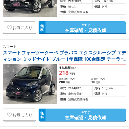
年式
2012
(H24)
走行
2.6万km
車検
検なし
保証
あり
整備
定期点検整備有
今すぐ
無
お気に入り
在庫確認・見積依頼
料
スマート
スマートフォーツークーペ ブラバス エクスクルーシブ エデ
ィション ミッドナイト ブルー 1年保障 100台限定 テーラー
メイド
（ABA-451333）
支払総額
(税込)
218
万円
車両価格
(税込)
諸費用
(税込)
208
10
万円
万円
年式
2014
(H26)
走行
3.1万km
車検
車検整備付
保証
あり
整備
定期点検整備有
今すぐ
無
お気に入り
在庫確認・見積依頼
料