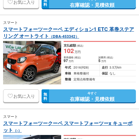
無
お気に入り
在庫確認・見積依頼
料
スマート
スマートフォーツークーペ エディション1 ETC 革巻ステア
リング オートライト
（DBA-453342）
支払総額
(税込)
102
万円
車両価格
(税込)
諸費用
(税込)
97
5
万円
万円
年式
2016
(H28)
走行
3.5万km
車検
車検整備付
保証
なし
整備
定期点検整備有
今すぐ
無
お気に入り
在庫確認・見積依頼
料
スマート
スマートフォーツークーペ スマートフォーツーx キューポ
ット
（-）