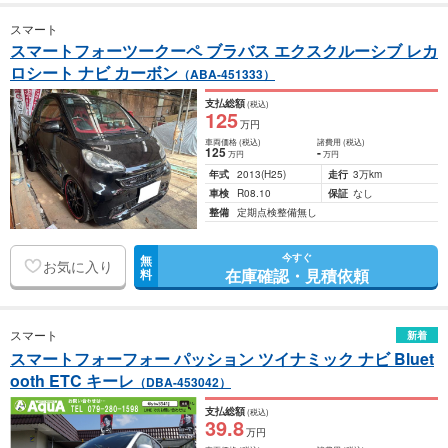
スマート
スマートフォーツークーペ ブラバス エクスクルーシブ レカ
ロシート ナビ カーボン
（ABA-451333）
支払総額
(税込)
125
万円
車両価格
(税込)
諸費用
(税込)
125
-
万円
万円
年式
2013
(H25)
走行
3万km
車検
R08.10
保証
なし
整備
定期点検整備無し
今すぐ
無
お気に入り
在庫確認・見積依頼
料
スマート
新着
スマートフォーフォー パッション ツイナミック ナビ Bluet
ooth ETC キーレ
（DBA-453042）
支払総額
(税込)
39
.8
万円