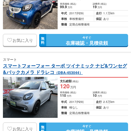
車両価格
(税込)
諸費用
(税込)
99
.9
19
万円
万円
年式
2017
(H29)
走行
1.1万km
車検
車検整備付
保証
あり
整備
定期点検整備有
今すぐ
無
お気に入り
在庫確認・見積依頼
料
スマート
スマートフォーフォー ターボ ツイナミック ナビ&ワンセグ
&バックカメラ ドラレコ
（DBA-453044）
支払総額
(税込)
120
万円
車両価格
(税込)
諸費用
(税込)
110
10
万円
万円
年式
2017
(H29)
走行
2.5万km
車検
検なし
保証
あり
整備
定期点検整備有
今すぐ
無
お気に入り