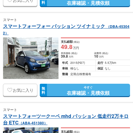
お気に入り
在庫確認・見積依頼
料
スマート
スマートフォーフォー パッション ツイナミック
（DBA-45304
2）
支払総額
(税込)
49
.8
万円
車両価格
(税込)
諸費用
(税込)
39
.8
10
万円
万円
年式
2015
(H27)
走行
5.5万km
車検
検なし
保証
なし
整備
定期点検整備有
今すぐ
無
お気に入り
在庫確認・見積依頼
料
スマート
スマートフォーツークーペ mhd パッション 低走行2万キロ
台 ETC
（ABA-451380）
支払総額
(税込)