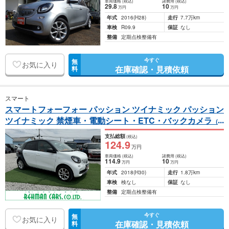
車両価格
(税込)
諸費用
(税込)
29
.8
10
万円
万円
年式
2016
(H28)
走行
7.7万km
車検
R09.9
保証
なし
整備
定期点検整備有
今すぐ
無
お気に入り
在庫確認・見積依頼
料
スマート
スマートフォーフォー パッション ツイナミック パッション
ツイナミック 禁煙車・電動シート・ETC・バックカメラ
（D
BA-453042）
支払総額
(税込)
124
.9
万円
車両価格
(税込)
諸費用
(税込)
114
.9
10
万円
万円
年式
2018
(H30)
走行
1.8万km
車検
検なし
保証
なし
整備
定期点検整備有
今すぐ
無
お気に入り
在庫確認・見積依頼
料