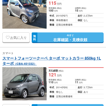
115
万円
車両価格
(税込)
諸費用
(税込)
100
15
万円
万円
年式
2015
(H27)
走行
2.2万km
車検
車検整備付
保証
なし
整備
定期点検整備有
今すぐ
無
お気に入り
在庫確認・見積依頼
料
スマート
スマートフォーツークーペ ターボ マットカラー 850kg 1L
ターボ
（CBA-451332）
支払総額
(税込)
121
万円
車両価格
(税込)
諸費用
(税込)
110
11
万円
万円
年式
2014
(H26)
走行
3.7万km
車検
検なし
保証
あり
整備
定期点検整備有