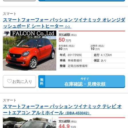
スマート
スマートフォーフォー パッション ツイナミック オレンジダ
ッシュボード シートヒーター
（-）
支払総額
(税込)
50
万円
車両価格
(税込)
諸費用
(税込)
40
10
万円
万円
年式
2017
(H29)
走行
4.1万km
車検
車検整備付
保証
あり
整備
定期点検整備有
今すぐ
無
お気に入り
在庫確認・見積依頼
料
スマート
スマートフォーフォー パッション ツイナミック テレビ オ
ートエアコン アルミホイール
（DBA-453042）
支払総額
(税込)
44
.9
万円