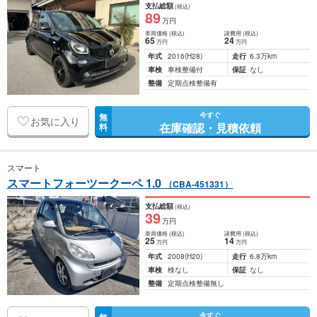
支払総額
(税込)
89
万円
車両価格
(税込)
諸費用
(税込)
65
24
万円
万円
年式
2016
(H28)
走行
6.3万km
車検
車検整備付
保証
なし
整備
定期点検整備有
今すぐ
無
お気に入り
在庫確認・見積依頼
料
スマート
スマートフォーツークーペ 1.0
（CBA-451331）
支払総額
(税込)
39
万円
車両価格
(税込)
諸費用
(税込)
25
14
万円
万円
年式
2008
(H20)
走行
6.8万km
車検
検なし
保証
なし
整備
定期点検整備無し
今すぐ