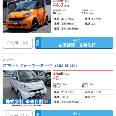
支払総額
(税込)
44
.8
万円
車両価格
(税込)
諸費用
(税込)
32
12
.8
万円
万円
年式
2011
(H23)
走行
8.7万km
車検
車検整備付
保証
あり
整備
定期点検整備有
今すぐ
無
お気に入り
在庫確認・見積依頼
料
スマート
スマートフォーツークーペ
（CBA-451380）
支払総額
(税込)
45
万円
車両価格
(税込)
諸費用
(税込)
36
9
万円
万円
年式
2010
(H22)
走行
8.6万km
車検
R09.6
保証
なし
整備
定期点検整備無し
今すぐ
無
お気に入り