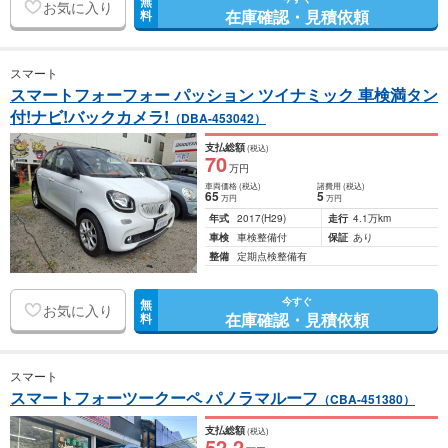
無
お気に入り
在庫確認・見積依頼
料
スマート
スマートフォーフォー パッション ツイナミック 車検満タン
付!ナビ!バックカメラ!
（DBA-453042）
支払総額
(税込)
70
万円
車両価格
(税込)
諸費用
(税込)
65
5
万円
万円
年式
2017
(H29)
走行
4.1万km
車検
車検整備付
保証
あり
整備
定期点検整備有
今すぐ
無
お気に入り
在庫確認・見積依頼
料
スマート
スマートフォーツークーペ パノラマルーフ
（CBA-451380）
支払総額
(税込)
52
.2