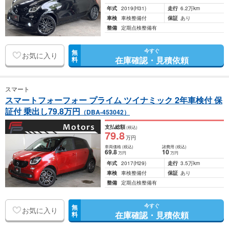
年式
2019
(H31)
走行
6.2万km
車検
車検整備付
保証
あり
整備
定期点検整備有
今すぐ
無
お気に入り
在庫確認・見積依頼
料
スマート
スマートフォーフォー プライム ツイナミック 2年車検付 保
証付 乗出し79.8万円
（DBA-453042）
支払総額
(税込)
79
.8
万円
車両価格
(税込)
諸費用
(税込)
69
.8
10
万円
万円
年式
2017
(H29)
走行
3.5万km
車検
車検整備付
保証
あり
整備
定期点検整備有
今すぐ
無
お気に入り
在庫確認・見積依頼
料