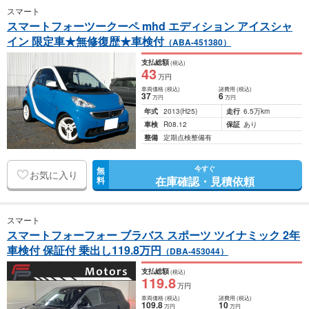
スマート
スマートフォーツークーペ mhd エディション アイスシャ
イン 限定車★無修復歴★車検付
（ABA-451380）
支払総額
(税込)
43
万円
車両価格
(税込)
諸費用
(税込)
37
6
万円
万円
年式
2013
(H25)
走行
6.5万km
車検
R08.12
保証
あり
整備
定期点検整備有
今すぐ
無
お気に入り
在庫確認・見積依頼
料
スマート
スマートフォーフォー ブラバス スポーツ ツイナミック 2年
車検付 保証付 乗出し119.8万円
（DBA-453044）
支払総額
(税込)
119
.8
万円
車両価格
(税込)
諸費用
(税込)
109
.8
10
万円
万円