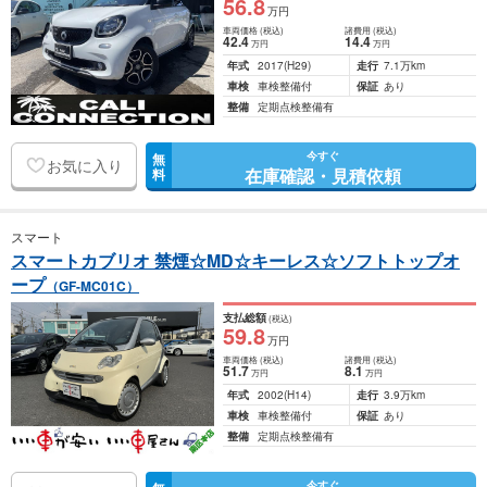
56
.8
万円
車両価格
(税込)
諸費用
(税込)
42
.4
14
.4
万円
万円
年式
2017
(H29)
走行
7.1万km
車検
車検整備付
保証
あり
整備
定期点検整備有
今すぐ
無
お気に入り
在庫確認・見積依頼
料
スマート
スマートカブリオ 禁煙☆MD☆キーレス☆ソフトトップオ
ープ
（GF-MC01C）
支払総額
(税込)
59
.8
万円
車両価格
(税込)
諸費用
(税込)
51
.7
8
.1
万円
万円
年式
2002
(H14)
走行
3.9万km
車検
車検整備付
保証
あり
整備
定期点検整備有
今すぐ