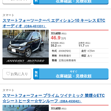
在庫確認・見積依頼
料
スマート
スマートフォーツークーペ エディション10 キーレス ETC
オーディオ
（CBA-451331）
支払総額
(税込)
46
.9
万円
車両価格
(税込)
諸費用
(税込)
35
.2
11
.7
万円
万円
年式
2008
(H20)
走行
4万km
車検
車検整備付
保証
あり
整備
定期点検整備有
今すぐ
無
お気に入り
在庫確認・見積依頼
料
スマート
スマートフォーフォー プライム ツイナミック 禁煙☆ETC
☆シートヒーター☆サンルーフ
（DBA-453042）
支払総額
(税込)