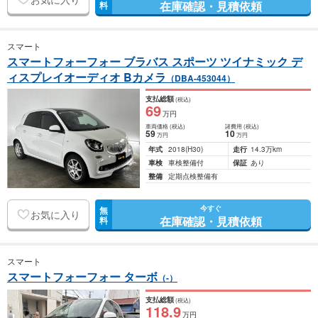
在庫確認・見積依頼
料
スマート
スマートフォーフォー ブラバス スポーツ ツイナミック デ
ィスプレイオーディオ Bカメラ
（DBA-453044）
支払総額
(税込)
69
万円
車両価格
(税込)
諸費用
(税込)
59
10
万円
万円
年式
2018
(H30)
走行
14.3万km
車検
車検整備付
保証
あり
整備
定期点検整備有
今すぐ
無
お気に入り
在庫確認・見積依頼
料
スマート
スマートフォーフォー ターボ
（-）
支払総額
(税込)
118
.9
万円