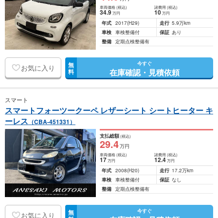
車両価格
(税込)
諸費用
(税込)
34
.9
10
万円
万円
年式
2017
(H29)
走行
5.9万km
車検
車検整備付
保証
あり
整備
定期点検整備有
今すぐ
無
お気に入り
在庫確認・見積依頼
料
スマート
スマートフォーツークーペ レザーシート シートヒーター キ
ーレス
（CBA-451331）
支払総額
(税込)
29
.4
万円
車両価格
(税込)
諸費用
(税込)
17
12
.4
万円
万円
年式
2008
(H20)
走行
17.2万km
車検
車検整備付
保証
なし
整備
定期点検整備有
今すぐ
無
お気に入り