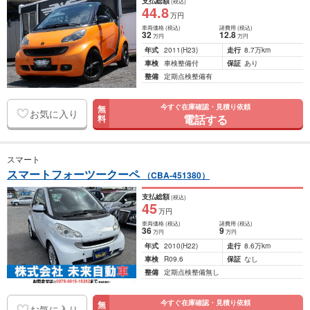
支払総額
(税込)
44
.8
万円
車両価格
(税込)
諸費用
(税込)
32
12
.8
万円
万円
年式
2011
(H23)
走行
8.7万km
車検
車検整備付
保証
あり
整備
定期点検整備有
今すぐ在庫確認・見積り依頼
無
お気に入り
電話する
料
スマート
スマートフォーツークーペ
（CBA-451380）
支払総額
(税込)
45
万円
車両価格
(税込)
諸費用
(税込)
36
9
万円
万円
年式
2010
(H22)
走行
8.6万km
車検
R09.6
保証
なし
整備
定期点検整備無し
今すぐ在庫確認・見積り依頼
無
お気に入り