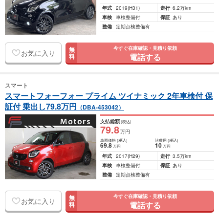
年式
2019
(H31)
走行
6.2万km
車検
車検整備付
保証
あり
整備
定期点検整備有
今すぐ在庫確認・見積り依頼
無
お気に入り
電話する
料
スマート
スマートフォーフォー プライム ツイナミック 2年車検付 保
証付 乗出し79.8万円
（DBA-453042）
支払総額
(税込)
79
.8
万円
車両価格
(税込)
諸費用
(税込)
69
.8
10
万円
万円
年式
2017
(H29)
走行
3.5万km
車検
車検整備付
保証
あり
整備
定期点検整備有
今すぐ在庫確認・見積り依頼
無
お気に入り
電話する
料