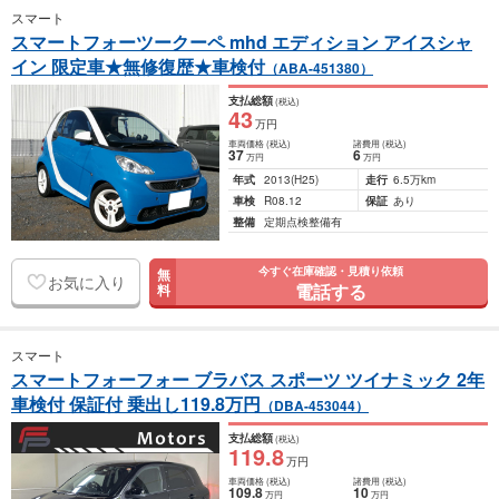
スマート
スマートフォーツークーペ mhd エディション アイスシャ
イン 限定車★無修復歴★車検付
（ABA-451380）
支払総額
(税込)
43
万円
車両価格
(税込)
諸費用
(税込)
37
6
万円
万円
年式
2013
(H25)
走行
6.5万km
車検
R08.12
保証
あり
整備
定期点検整備有
今すぐ在庫確認・見積り依頼
無
お気に入り
電話する
料
スマート
スマートフォーフォー ブラバス スポーツ ツイナミック 2年
車検付 保証付 乗出し119.8万円
（DBA-453044）
支払総額
(税込)
119
.8
万円
車両価格
(税込)
諸費用
(税込)
109
.8
10
万円
万円