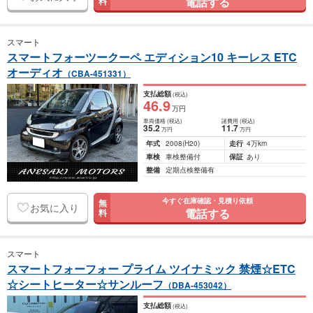
電話する
料
スマート
スマートフォーツークーペ エディション10 キーレス ETC
オーディオ
（CBA-451331）
支払総額
(税込)
46
.9
万円
車両価格
(税込)
諸費用
(税込)
35
.2
11
.7
万円
万円
年式
2008
(H20)
走行
4万km
車検
車検整備付
保証
あり
整備
定期点検整備有
今すぐ在庫確認・見積り依頼
無
お気に入り
電話する
料
スマート
スマートフォーフォー プライム ツイナミック 禁煙☆ETC
☆シートヒーター☆サンルーフ
（DBA-453042）
支払総額
(税込)