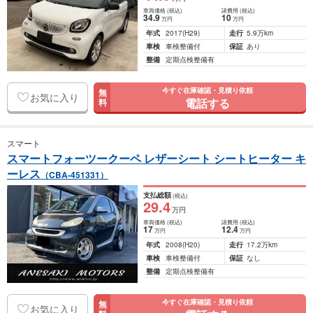
車両価格
(税込)
諸費用
(税込)
34
.9
10
万円
万円
年式
2017
(H29)
走行
5.9万km
車検
車検整備付
保証
あり
整備
定期点検整備有
今すぐ在庫確認・見積り依頼
無
お気に入り
電話する
料
スマート
スマートフォーツークーペ レザーシート シートヒーター キ
ーレス
（CBA-451331）
支払総額
(税込)
29
.4
万円
車両価格
(税込)
諸費用
(税込)
17
12
.4
万円
万円
年式
2008
(H20)
走行
17.2万km
車検
車検整備付
保証
なし
整備
定期点検整備有
今すぐ在庫確認・見積り依頼
無
お気に入り