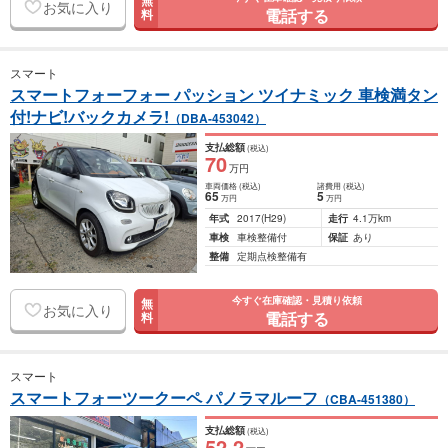
無
お気に入り
電話する
料
スマート
スマートフォーフォー パッション ツイナミック 車検満タン
付!ナビ!バックカメラ!
（DBA-453042）
支払総額
(税込)
70
万円
車両価格
(税込)
諸費用
(税込)
65
5
万円
万円
年式
2017
(H29)
走行
4.1万km
車検
車検整備付
保証
あり
整備
定期点検整備有
今すぐ在庫確認・見積り依頼
無
お気に入り
電話する
料
スマート
スマートフォーツークーペ パノラマルーフ
（CBA-451380）
支払総額
(税込)
52
.2