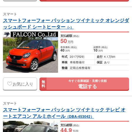
スマート
スマートフォーフォー パッション ツイナミック オレンジダ
ッシュボード シートヒーター
（-）
支払総額
(税込)
50
万円
車両価格
(税込)
諸費用
(税込)
40
10
万円
万円
年式
2017
(H29)
走行
4.1万km
車検
車検整備付
保証
あり
整備
定期点検整備有
今すぐ在庫確認・見積り依頼
無
お気に入り
電話する
料
スマート
スマートフォーフォー パッション ツイナミック テレビ オ
ートエアコン アルミホイール
（DBA-453042）
支払総額
(税込)
44
.9
万円