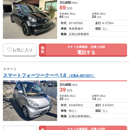
支払総額
(税込)
89
万円
車両価格
(税込)
諸費用
(税込)
65
24
万円
万円
年式
2016
(H28)
走行
6.3万km
車検
車検整備付
保証
なし
整備
定期点検整備有
今すぐ在庫確認・見積り依頼
無
お気に入り
電話する
料
スマート
スマートフォーツークーペ 1.0
（CBA-451331）
支払総額
(税込)
39
万円
車両価格
(税込)
諸費用
(税込)
25
14
万円
万円
年式
2008
(H20)
走行
6.8万km
車検
検なし
保証
なし
整備
定期点検整備無し
今すぐ在庫確認・見積り依頼
無