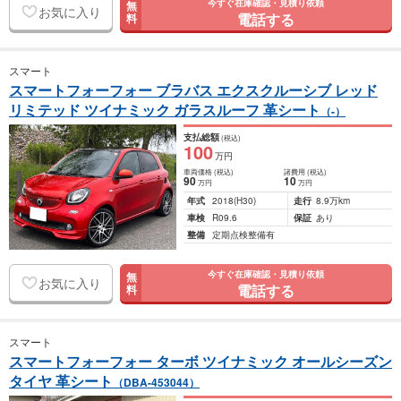
今すぐ在庫確認・見積り依頼
無
お気に入り
電話する
料
スマート
スマートフォーフォー ブラバス エクスクルーシブ レッド
リミテッド ツイナミック ガラスルーフ 革シート
（-）
支払総額
(税込)
100
万円
車両価格
(税込)
諸費用
(税込)
90
10
万円
万円
年式
2018
(H30)
走行
8.9万km
車検
R09.6
保証
あり
整備
定期点検整備有
今すぐ在庫確認・見積り依頼
無
お気に入り
電話する
料
スマート
スマートフォーフォー ターボ ツイナミック オールシーズン
タイヤ 革シート
（DBA-453044）