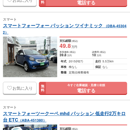
お気に入り
電話する
料
スマート
スマートフォーフォー パッション ツイナミック
（DBA-45304
2）
支払総額
(税込)
49
.8
万円
車両価格
(税込)
諸費用
(税込)
39
.8
10
万円
万円
年式
2015
(H27)
走行
5.5万km
車検
検なし
保証
なし
整備
定期点検整備有
今すぐ在庫確認・見積り依頼
無
お気に入り
電話する
料
スマート
スマートフォーツークーペ mhd パッション 低走行2万キロ
台 ETC
（ABA-451380）
支払総額
(税込)