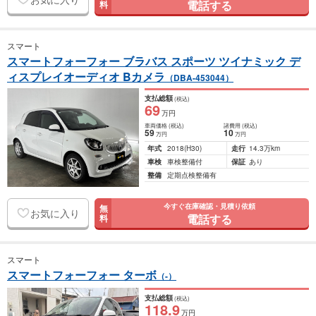
電話する
料
スマート
スマートフォーフォー ブラバス スポーツ ツイナミック デ
ィスプレイオーディオ Bカメラ
（DBA-453044）
支払総額
(税込)
69
万円
車両価格
(税込)
諸費用
(税込)
59
10
万円
万円
年式
2018
(H30)
走行
14.3万km
車検
車検整備付
保証
あり
整備
定期点検整備有
今すぐ在庫確認・見積り依頼
無
お気に入り
電話する
料
スマート
スマートフォーフォー ターボ
（-）
支払総額
(税込)
118
.9
万円