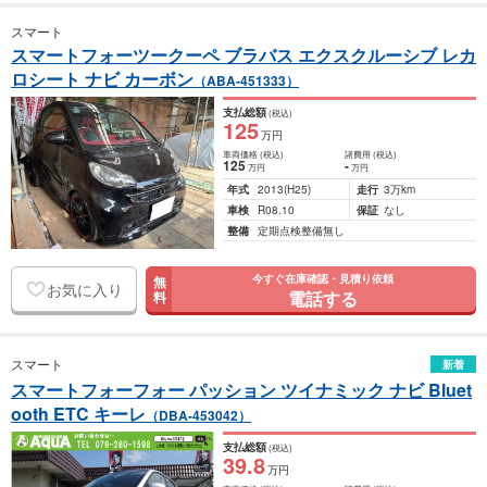
スマート
スマートフォーツークーペ ブラバス エクスクルーシブ レカ
ロシート ナビ カーボン
（ABA-451333）
支払総額
(税込)
125
万円
車両価格
(税込)
諸費用
(税込)
125
-
万円
万円
年式
2013
(H25)
走行
3万km
車検
R08.10
保証
なし
整備
定期点検整備無し
今すぐ在庫確認・見積り依頼
無
お気に入り
電話する
料
スマート
新着
スマートフォーフォー パッション ツイナミック ナビ Bluet
ooth ETC キーレ
（DBA-453042）
支払総額
(税込)
39
.8
万円