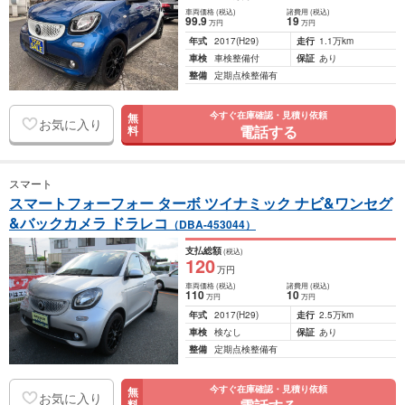
車両価格
(税込)
諸費用
(税込)
99
.9
19
万円
万円
年式
2017
(H29)
走行
1.1万km
車検
車検整備付
保証
あり
整備
定期点検整備有
今すぐ在庫確認・見積り依頼
無
お気に入り
電話する
料
スマート
スマートフォーフォー ターボ ツイナミック ナビ&ワンセグ
&バックカメラ ドラレコ
（DBA-453044）
支払総額
(税込)
120
万円
車両価格
(税込)
諸費用
(税込)
110
10
万円
万円
年式
2017
(H29)
走行
2.5万km
車検
検なし
保証
あり
整備
定期点検整備有
今すぐ在庫確認・見積り依頼
無
お気に入り
料