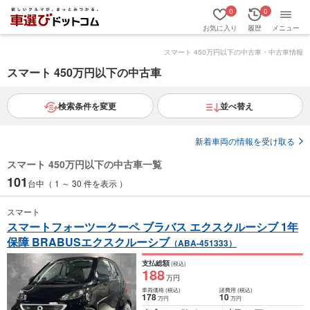
0
0
お気に入り
履歴
メニュー
スマート 450万円以下の中古車・中古車情報
スマート 450万円以下の中古車
検索条件を変更
並べ替え
新着車両の情報を受け取る
スマート 450万円以下の中古車一覧
101
台中（ 1 ～ 30 件を表示 ）
スマート
スマートフォーツークーペ ブラバス エクスクルーシブ 1年
保障 BRABUSエクスクルーシブ
（ABA-451333）
支払総額
(税込)
188
万円
車両価格
(税込)
諸費用
(税込)
178
10
万円
万円