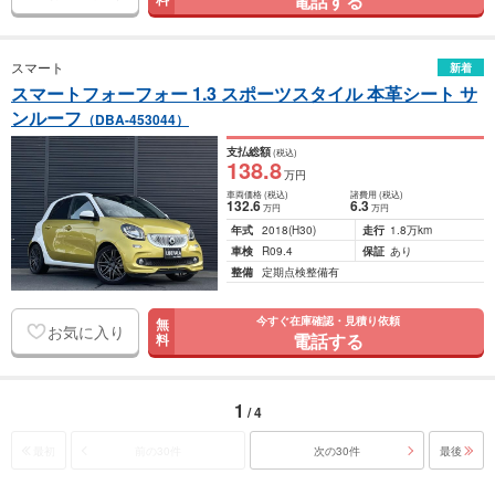
電話する
スマート
新着
スマートフォーフォー 1.3 スポーツスタイル 本革シート サ
ンルーフ
（DBA-453044）
支払総額
(税込)
138
.8
万円
車両価格
(税込)
諸費用
(税込)
132
.6
6
.3
万円
万円
年式
2018
(H30)
走行
1.8万km
車検
R09.4
保証
あり
整備
定期点検整備有
今すぐ在庫確認・見積り依頼
無
お気に入り
電話する
料
1
/ 4
最初
前の30件
次の30件
最後