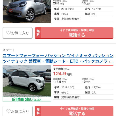
車両価格
(税込)
諸費用
(税込)
29
.8
10
万円
万円
年式
2016
(H28)
走行
7.7万km
車検
R09.9
保証
なし
整備
定期点検整備有
今すぐ在庫確認・見積り依頼
無
お気に入り
電話する
料
スマート
スマートフォーフォー パッション ツイナミック パッション
ツイナミック 禁煙車・電動シート・ETC・バックカメラ
（D
BA-453042）
支払総額
(税込)
124
.9
万円
車両価格
(税込)
諸費用
(税込)
114
.9
10
万円
万円
年式
2018
(H30)
走行
1.8万km
車検
検なし
保証
なし
整備
定期点検整備有
今すぐ在庫確認・見積り依頼
無
お気に入り
電話する
料