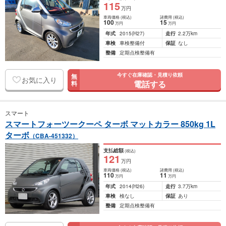
115
万円
車両価格
(税込)
諸費用
(税込)
100
15
万円
万円
年式
2015
(H27)
走行
2.2万km
車検
車検整備付
保証
なし
整備
定期点検整備有
今すぐ在庫確認・見積り依頼
無
お気に入り
電話する
料
スマート
スマートフォーツークーペ ターボ マットカラー 850kg 1L
ターボ
（CBA-451332）
支払総額
(税込)
121
万円
車両価格
(税込)
諸費用
(税込)
110
11
万円
万円
年式
2014
(H26)
走行
3.7万km
車検
検なし
保証
あり
整備
定期点検整備有