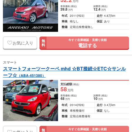
万円
車両価格
(税込)
諸費用
(税込)
39
.8
12
.4
万円
万円
年式
2011
(H23)
走行
4.8万km
車検
検なし
保証
あり
整備
定期点検整備無し
今すぐ在庫確認・見積り依頼
無
お気に入り
電話する
料
スマート
スマートフォーツークーペ mhd ☆BT接続☆ETC☆サンル
ーフ☆
（ABA-451380）
支払総額
(税込)
58
万円
車両価格
(税込)
諸費用
(税込)
48
10
万円
万円
年式
2014
(H26)
走行
3.4万km
車検
車検整備付
保証
なし
整備
定期点検整備有
今すぐ在庫確認・見積り依頼
無