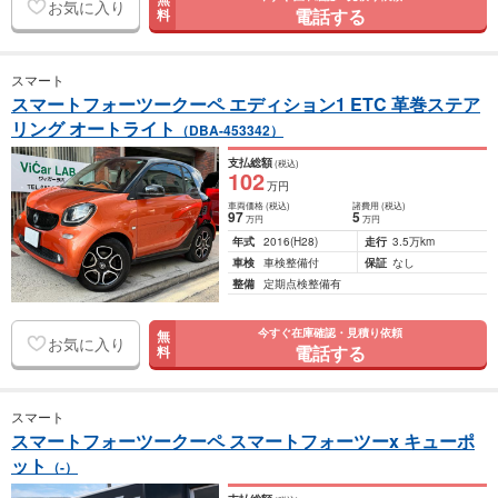
お気に入り
電話する
料
スマート
スマートフォーツークーペ エディション1 ETC 革巻ステア
リング オートライト
（DBA-453342）
支払総額
(税込)
102
万円
車両価格
(税込)
諸費用
(税込)
97
5
万円
万円
年式
2016
(H28)
走行
3.5万km
車検
車検整備付
保証
なし
整備
定期点検整備有
今すぐ在庫確認・見積り依頼
無
お気に入り
電話する
料
スマート
スマートフォーツークーペ スマートフォーツーx キューポ
ット
（-）