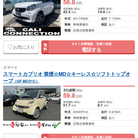
56
.8
万円
車両価格
(税込)
諸費用
(税込)
42
.4
14
.4
万円
万円
年式
2017
(H29)
走行
7.1万km
車検
車検整備付
保証
あり
整備
定期点検整備有
今すぐ在庫確認・見積り依頼
無
お気に入り
電話する
料
スマート
スマートカブリオ 禁煙☆MD☆キーレス☆ソフトトップオ
ープ
（GF-MC01C）
支払総額
(税込)
59
.8
万円
車両価格
(税込)
諸費用
(税込)
51
.7
8
.1
万円
万円
年式
2002
(H14)
走行
3.9万km
車検
車検整備付
保証
あり
整備
定期点検整備有
今すぐ在庫確認・見積り依頼