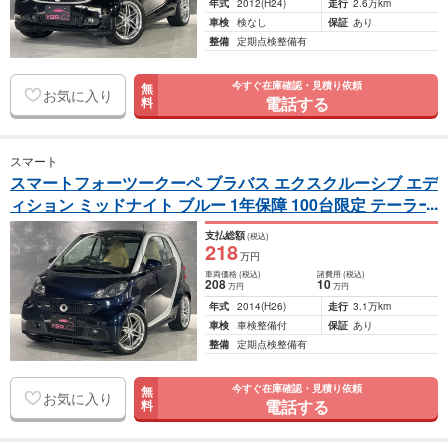
年式
2012
(H24)
走行
2.6万km
車検
検なし
保証
あり
整備
定期点検整備有
今すぐ在庫確認・見積り依頼
無
お気に入り
電話する
料
スマート
スマートフォーツークーペ ブラバス エクスクルーシブ エデ
ィション ミッドナイト ブルー 1年保障 100台限定 テーラー
メイド
（ABA-451333）
支払総額
(税込)
218
万円
車両価格
(税込)
諸費用
(税込)
208
10
万円
万円
年式
2014
(H26)
走行
3.1万km
車検
車検整備付
保証
あり
整備
定期点検整備有
今すぐ在庫確認・見積り依頼
無
お気に入り
電話する
料