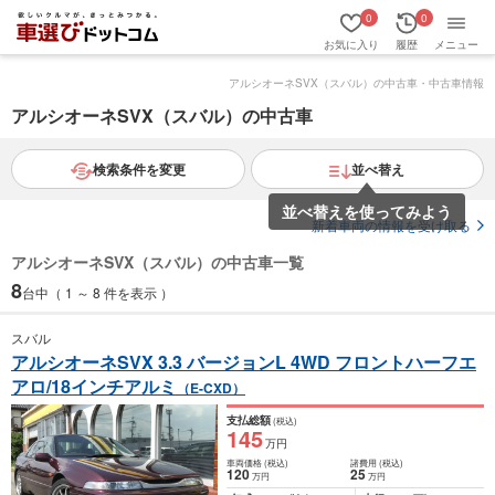
0
0
お気に入り
履歴
メニュー
アルシオーネSVX（スバル）の中古車・中古車情報
アルシオーネSVX（スバル）の中古車
検索条件を変更
並べ替え
並べ替えを使ってみよう
新着車両の情報を受け取る
アルシオーネSVX（スバル）の中古車一覧
8
台中（ 1 ～ 8 件を表示 ）
スバル
アルシオーネSVX 3.3 バージョンL 4WD フロントハーフエ
アロ/18インチアルミ
（E-CXD）
支払総額
(税込)
145
万円
車両価格
(税込)
諸費用
(税込)
120
25
万円
万円