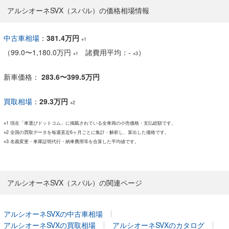
アルシオーネSVX（スバル）の価格相場情報
中古車相場
：
381.4万円
※1
（
99.0
〜
1,180.0万円
諸費用平均：-
）
※1
※3
新車価格：
283.6〜399.5万円
買取相場
：
29.3万円
※2
※1 現在「車選びドットコム」に掲載されている全車両の小売価格・支払総額です。
※2 全国の買取データを毎週直近6ヶ月ごとに集計・解析し、算出した価格です。
※3 名義変更・車庫証明代行・納車費用等を合算した平均値です。
アルシオーネSVX（スバル）の関連ページ
アルシオーネSVXの中古車相場
アルシオーネSVXの買取相場
アルシオーネSVXのカタログ