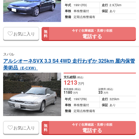
年式
1991
(H3)
走行
2.9万km
車検
車検整備付
保証
あり
整備
定期点検整備有
今すぐ在庫確認・見積り依頼
無
お気に入り
電話する
料
スバル
アルシオーネSVX 3.3 S4 4WD 走行わずか 325km 屋内保管
美術品
（E-CXW）
支払総額
(税込)
1213
万円
車両価格
(税込)
諸費用
(税込)
1180
33
万円
万円
年式
1997
(H9)
走行
325km
車検
車検整備付
保証
あり
整備
定期点検整備有
今すぐ在庫確認・見積り依頼
無
お気に入り
電話する
料