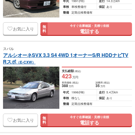
年式
1991
(H3)
走行
14.3万km
車検
車検整備付
保証
あり
整備
定期点検整備有
今すぐ在庫確認・見積り依頼
無
お気に入り
電話する
料
スバル
アルシオーネSVX 3.3 S4 4WD 1オーナーS/R HDDナビTV
Rスポ
（E-CXW）
支払総額
(税込)
423
万円
車両価格
(税込)
諸費用
(税込)
388
35
万円
万円
年式
1996
(H8)
走行
5.4万km
車検
検なし
保証
あり
整備
定期点検整備有
今すぐ在庫確認・見積り依頼
無
お気に入り
電話する
料