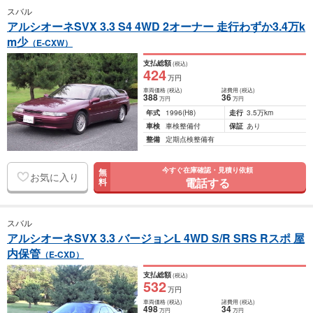
スバル
アルシオーネSVX 3.3 S4 4WD 2オーナー 走行わずか3.4万k
m少
（E-CXW）
支払総額
(税込)
424
万円
車両価格
(税込)
諸費用
(税込)
388
36
万円
万円
年式
1996
(H8)
走行
3.5万km
車検
車検整備付
保証
あり
整備
定期点検整備有
今すぐ在庫確認・見積り依頼
無
お気に入り
電話する
料
スバル
アルシオーネSVX 3.3 バージョンL 4WD S/R SRS Rスポ 屋
内保管
（E-CXD）
支払総額
(税込)
532
万円
車両価格
(税込)
諸費用
(税込)
498
34
万円
万円