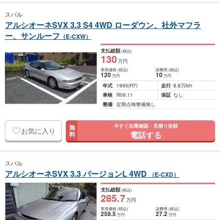
スバル
アルシオーネSVX 3.3 S4 4WD ローダウン、社外マフラ
ー、サンルーフ
（E-CXW）
支払総額
(税込)
130
万円
車両価格
(税込)
諸費用
(税込)
120
10
万円
万円
年式
1995
(H7)
走行
8.8万km
車検
R09.11
保証
なし
整備
定期点検整備無し
今すぐ在庫確認・見積り依頼
無
お気に入り
電話する
料
スバル
アルシオーネSVX 3.3 バージョンL 4WD
（E-CXD）
支払総額
(税込)
285
.7
万円
車両価格
(税込)
諸費用
(税込)
258
.5
27
.2
万円
万円