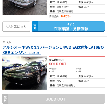
年式
1991
(H3)
走行
6.8万km
車検
車検整備付
保証
あり
整備
定期点検整備有
情報提供：
今すぐ
無
お気に入り
在庫確認・見積依頼
料
スバル
アルシオーネSVX 3.3 バージョンL 4WD EG33型FLAT6BO
XERエンジン
（E-CXD）
支払総額
(税込)
SOLD OUT
車両価格
諸費用
-
-
万円
万円
年式
1992
(H4)
走行
8.3万km
車検
検なし
保証
あり
整備
定期点検整備無し
無
SOLD OUT
料