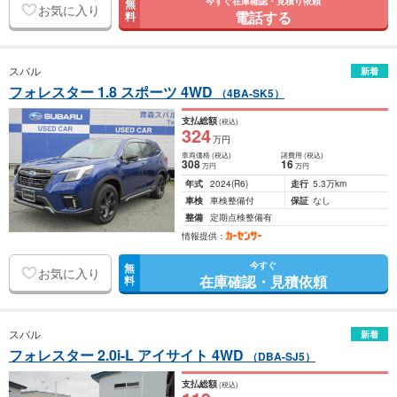
今すぐ在庫確認・見積り依頼
無
お気に入り
電話する
料
スバル
新着
フォレスター 1.8 スポーツ 4WD
（4BA-SK5）
支払総額
(税込)
324
万円
車両価格
(税込)
諸費用
(税込)
308
16
万円
万円
年式
2024
(R6)
走行
5.3万km
車検
車検整備付
保証
なし
整備
定期点検整備有
情報提供：
今すぐ
無
お気に入り
在庫確認・見積依頼
料
スバル
新着
フォレスター 2.0i-L アイサイト 4WD
（DBA-SJ5）
支払総額
(税込)