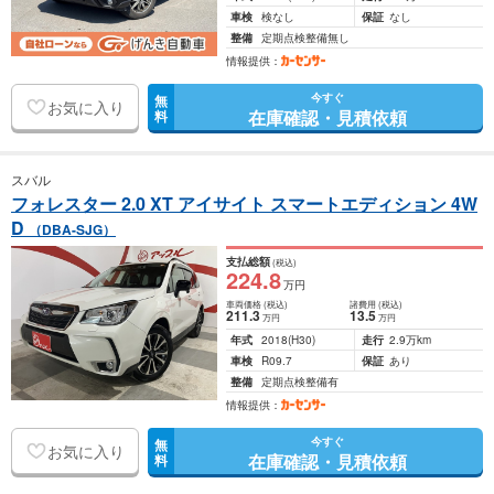
車検
検なし
保証
なし
整備
定期点検整備無し
情報提供：
今すぐ
無
お気に入り
在庫確認・見積依頼
料
スバル
フォレスター 2.0 XT アイサイト スマートエディション 4W
D
（DBA-SJG）
支払総額
(税込)
224
.8
万円
車両価格
(税込)
諸費用
(税込)
211
.3
13
.5
万円
万円
年式
2018
(H30)
走行
2.9万km
車検
R09.7
保証
あり
整備
定期点検整備有
情報提供：
今すぐ
無
お気に入り
在庫確認・見積依頼
料