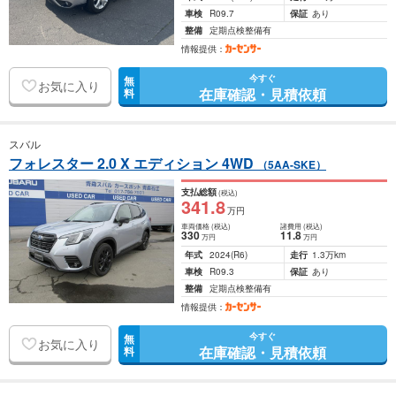
車検
R09.7
保証
あり
整備
定期点検整備有
情報提供：
今すぐ
無
お気に入り
在庫確認・見積依頼
料
スバル
フォレスター 2.0 X エディション 4WD
（5AA-SKE）
支払総額
(税込)
341
.8
万円
車両価格
(税込)
諸費用
(税込)
330
11
.8
万円
万円
年式
2024
(R6)
走行
1.3万km
車検
R09.3
保証
あり
整備
定期点検整備有
情報提供：
今すぐ
無
お気に入り
在庫確認・見積依頼
料