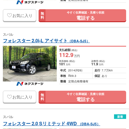
今すぐ在庫確認・見積り依頼
無
お気に入り
電話する
料
スバル
フォレスター 2.0i-L アイサイト
（DBA-SJ5）
支払総額
(税込)
112
.9
万円
車両価格
(税込)
諸費用
(税込)
101
11
.9
万円
万円
年式
2014
(H26)
走行
7.7万km
車検
R09.3
保証
あり
整備
定期点検整備有
今すぐ在庫確認・見積り依頼
無
お気に入り
電話する
料
スバル
新着
フォレスター 2.0 Sリミテッド 4WD
（DBA-SJ5）