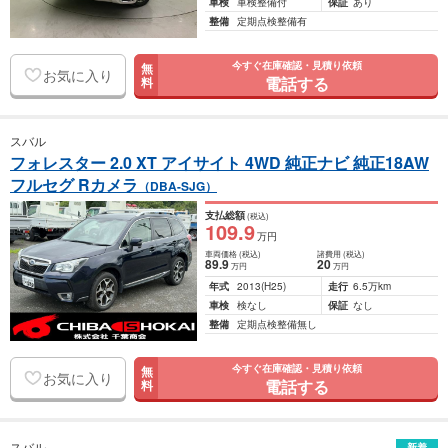
車検
車検整備付
保証
あり
整備
定期点検整備有
今すぐ在庫確認・見積り依頼
無
お気に入り
電話する
料
スバル
フォレスター 2.0 XT アイサイト 4WD 純正ナビ 純正18AW
フルセグ Rカメラ
（DBA-SJG）
支払総額
(税込)
109
.9
万円
車両価格
(税込)
諸費用
(税込)
89
.9
20
万円
万円
年式
2013
(H25)
走行
6.5万km
車検
検なし
保証
なし
整備
定期点検整備無し
今すぐ在庫確認・見積り依頼
無
お気に入り
電話する
料
スバル
新着