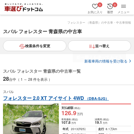
0
0
お気に入り
履歴
メニュー
フォレスター （青森県）の中古車・中古車情報
スバル フォレスター 青森県の中古車
検索条件を変更
並べ替え
新着車両の情報を受け取る
スバル フォレスター 青森県の中古車一覧
28
台中（ 1 ～ 28 件を表示 ）
スバル
フォレスター 2.0 XT アイサイト 4WD
（DBA-SJG）
支払総額
(税込)
126
.9
万円
車両価格
(税込)
諸費用
(税込)
107
.8
19
.1
万円
万円
年式
2013
(H25)
走行
8.1万km