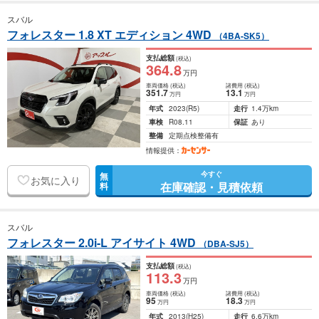
スバル
フォレスター 1.8 XT エディション 4WD
（4BA-SK5）
支払総額
(税込)
364
.8
万円
車両価格
(税込)
諸費用
(税込)
351
.7
13
.1
万円
万円
年式
2023
(R5)
走行
1.4万km
車検
R08.11
保証
あり
整備
定期点検整備有
情報提供：
今すぐ
無
お気に入り
在庫確認・見積依頼
料
スバル
フォレスター 2.0i-L アイサイト 4WD
（DBA-SJ5）
支払総額
(税込)
113
.3
万円
車両価格
(税込)
諸費用
(税込)
95
18
.3
万円
万円
年式
2013
(H25)
走行
6.6万km