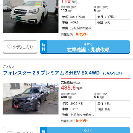
119
万円
車両価格
(税込)
諸費用
(税込)
113
6
万円
万円
年式
2016
(H28)
走行
8.1万km
車検
R09.6
保証
あり
整備
定期点検整備有
情報提供：
今すぐ
無
お気に入り
在庫確認・見積依頼
料
スバル
フォレスター 2.5 プレミアム S:HEV EX 4WD
（5AA-SLG）
支払総額
(税込)
485
.6
万円
車両価格
(税込)
諸費用
(税込)
480
5
.6
万円
万円
年式
2026
(R8)
走行
13km
車検
R11.5
保証
あり
整備
定期点検整備無し
情報提供：
今すぐ
無