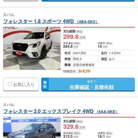
スバル
フォレスター 1.8 スポーツ 4WD
（4BA-SK5）
支払総額
(税込)
299
.8
万円
車両価格
(税込)
諸費用
(税込)
284
.8
15
万円
万円
年式
2021
(R3)
走行
1.4万km
車検
R08.9
保証
あり
整備
定期点検整備有
情報提供：
今すぐ
無
お気に入り
在庫確認・見積依頼
料
スバル
フォレスター 2.0 エックスブレイク 4WD
（5AA-SKE）
支払総額
(税込)
329
.6
万円
車両価格
(税込)
諸費用
(税込)
313
.5
16
.1
万円
万円