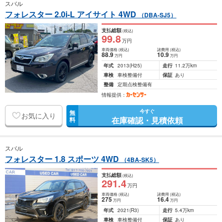
スバル
フォレスター 2.0i-L アイサイト 4WD
（DBA-SJ5）
支払総額
(税込)
99
.8
万円
車両価格
(税込)
諸費用
(税込)
88
.9
10
.9
万円
万円
年式
2013
(H25)
走行
11.2万km
車検
車検整備付
保証
あり
整備
定期点検整備有
情報提供：
今すぐ
無
お気に入り
在庫確認・見積依頼
料
スバル
フォレスター 1.8 スポーツ 4WD
（4BA-SK5）
支払総額
(税込)
291
.4
万円
車両価格
(税込)
諸費用
(税込)
275
16
.4
万円
万円
年式
2021
(R3)
走行
5.4万km
車検
車検整備付
保証
あり