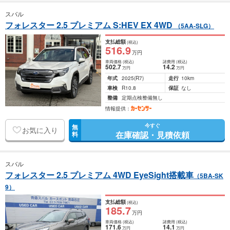
スバル
フォレスター 2.5 プレミアム S:HEV EX 4WD
（5AA-SLG）
支払総額
(税込)
516
.9
万円
車両価格
(税込)
諸費用
(税込)
502
.7
14
.2
万円
万円
年式
2025
(R7)
走行
10km
車検
R10.8
保証
なし
整備
定期点検整備無し
情報提供：
今すぐ
無
お気に入り
在庫確認・見積依頼
料
スバル
フォレスター 2.5 プレミアム 4WD EyeSight搭載車
（5BA-SK
9）
支払総額
(税込)
185
.7
万円
車両価格
(税込)
諸費用
(税込)
171
.6
14
.1
万円
万円