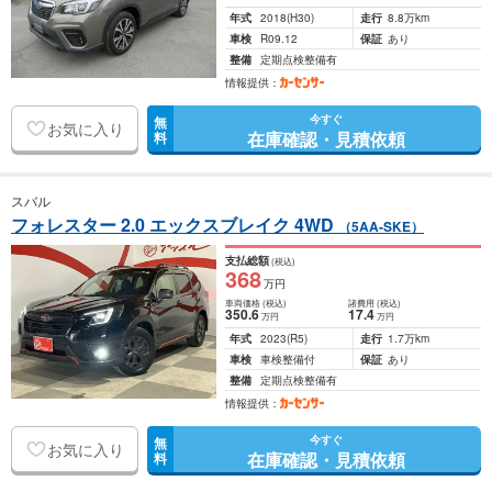
年式
2018
(H30)
走行
8.8万km
車検
R09.12
保証
あり
整備
定期点検整備有
情報提供：
今すぐ
無
お気に入り
在庫確認・見積依頼
料
スバル
フォレスター 2.0 エックスブレイク 4WD
（5AA-SKE）
支払総額
(税込)
368
万円
車両価格
(税込)
諸費用
(税込)
350
.6
17
.4
万円
万円
年式
2023
(R5)
走行
1.7万km
車検
車検整備付
保証
あり
整備
定期点検整備有
情報提供：
今すぐ
無
お気に入り
在庫確認・見積依頼
料