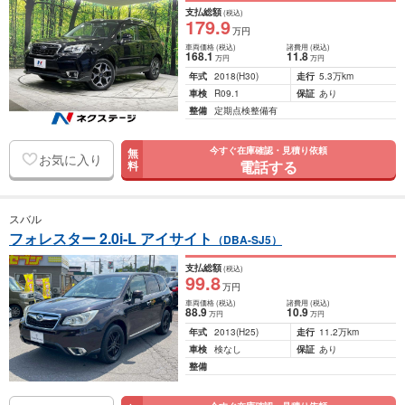
支払総額
(税込)
179
.9
万円
車両価格
(税込)
諸費用
(税込)
168
.1
11
.8
万円
万円
年式
2018
(H30)
走行
5.3万km
車検
R09.1
保証
あり
整備
定期点検整備有
今すぐ在庫確認・見積り依頼
無
お気に入り
電話する
料
スバル
フォレスター 2.0i-L アイサイト
（DBA-SJ5）
支払総額
(税込)
99
.8
万円
車両価格
(税込)
諸費用
(税込)
88
.9
10
.9
万円
万円
年式
2013
(H25)
走行
11.2万km
車検
検なし
保証
あり
整備