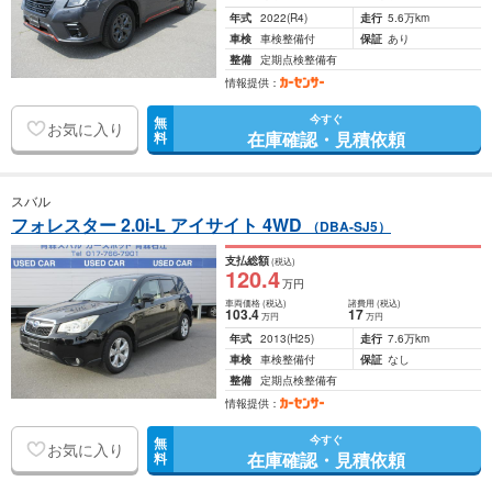
年式
2022
(R4)
走行
5.6万km
車検
車検整備付
保証
あり
整備
定期点検整備有
情報提供：
今すぐ
無
お気に入り
在庫確認・見積依頼
料
スバル
フォレスター 2.0i-L アイサイト 4WD
（DBA-SJ5）
支払総額
(税込)
120
.4
万円
車両価格
(税込)
諸費用
(税込)
103
.4
17
万円
万円
年式
2013
(H25)
走行
7.6万km
車検
車検整備付
保証
なし
整備
定期点検整備有
情報提供：
今すぐ
無
お気に入り
在庫確認・見積依頼
料