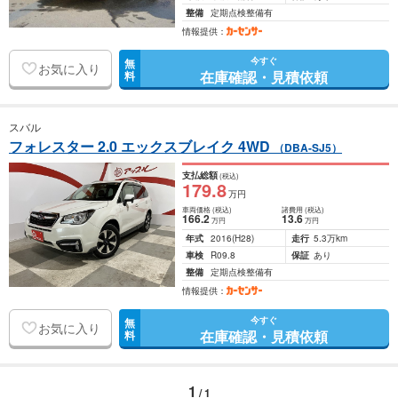
整備
定期点検整備有
情報提供：
今すぐ
無
お気に入り
在庫確認・見積依頼
料
スバル
フォレスター 2.0 エックスブレイク 4WD
（DBA-SJ5）
支払総額
(税込)
179
.8
万円
車両価格
(税込)
諸費用
(税込)
166
.2
13
.6
万円
万円
年式
2016
(H28)
走行
5.3万km
車検
R09.8
保証
あり
整備
定期点検整備有
情報提供：
今すぐ
無
お気に入り
在庫確認・見積依頼
料
1
/ 1