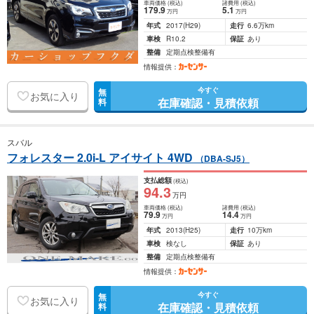
車両価格
(税込)
諸費用
(税込)
179
.9
5
.1
万円
万円
年式
2017
(H29)
走行
6.6万km
車検
R10.2
保証
あり
整備
定期点検整備有
情報提供：
今すぐ
無
お気に入り
在庫確認・見積依頼
料
スバル
フォレスター 2.0i-L アイサイト 4WD
（DBA-SJ5）
支払総額
(税込)
94
.3
万円
車両価格
(税込)
諸費用
(税込)
79
.9
14
.4
万円
万円
年式
2013
(H25)
走行
10万km
車検
検なし
保証
あり
整備
定期点検整備有
情報提供：
今すぐ
無
お気に入り
在庫確認・見積依頼
料