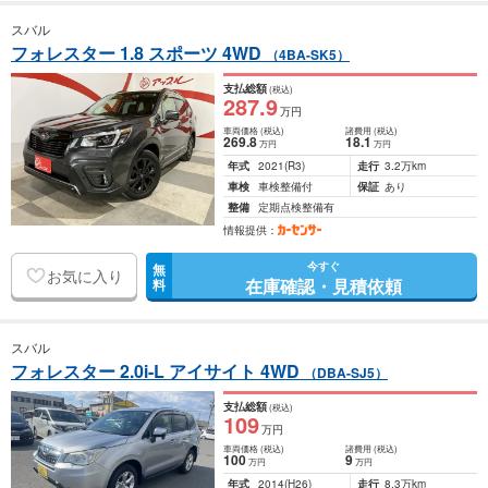
スバル
フォレスター 1.8 スポーツ 4WD
（4BA-SK5）
支払総額
(税込)
287
.9
万円
車両価格
(税込)
諸費用
(税込)
269
.8
18
.1
万円
万円
年式
2021
(R3)
走行
3.2万km
車検
車検整備付
保証
あり
整備
定期点検整備有
情報提供：
今すぐ
無
お気に入り
在庫確認・見積依頼
料
スバル
フォレスター 2.0i-L アイサイト 4WD
（DBA-SJ5）
支払総額
(税込)
109
万円
車両価格
(税込)
諸費用
(税込)
100
9
万円
万円
年式
2014
(H26)
走行
8.3万km