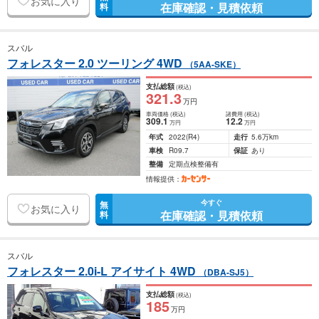
お気に入り
在庫確認・見積依頼
料
スバル
フォレスター 2.0 ツーリング 4WD
（5AA-SKE）
支払総額
(税込)
321
.3
万円
車両価格
(税込)
諸費用
(税込)
309
.1
12
.2
万円
万円
年式
2022
(R4)
走行
5.6万km
車検
R09.7
保証
あり
整備
定期点検整備有
情報提供：
今すぐ
無
お気に入り
在庫確認・見積依頼
料
スバル
フォレスター 2.0i-L アイサイト 4WD
（DBA-SJ5）
支払総額
(税込)
185
万円