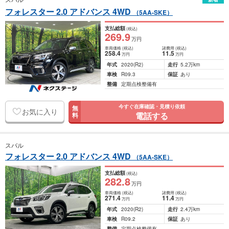
フォレスター 2.0 アドバンス 4WD
（5AA-SKE）
支払総額
(税込)
269
.9
万円
車両価格
(税込)
諸費用
(税込)
258
.4
11
.5
万円
万円
年式
2020
(R2)
走行
5.2万km
車検
R09.3
保証
あり
整備
定期点検整備有
今すぐ在庫確認・見積り依頼
無
お気に入り
電話する
料
スバル
フォレスター 2.0 アドバンス 4WD
（5AA-SKE）
支払総額
(税込)
282
.8
万円
車両価格
(税込)
諸費用
(税込)
271
.4
11
.4
万円
万円
年式
2020
(R2)
走行
2.4万km
車検
R09.2
保証
あり
整備
定期点検整備有