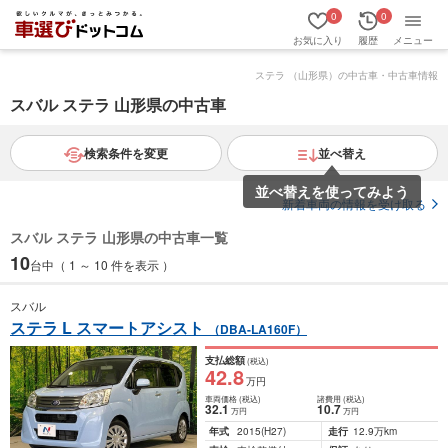
0
0
お気に入り
履歴
メニュー
ステラ （山形県）の中古車・中古車情報
スバル ステラ 山形県の中古車
検索条件を変更
並べ替え
並べ替えを使ってみよう
新着車両の情報を受け取る
スバル ステラ 山形県の中古車一覧
10
台中（ 1 ～ 10 件を表示 ）
スバル
ステラ L スマートアシスト
（DBA-LA160F）
支払総額
(税込)
42
.8
万円
車両価格
(税込)
諸費用
(税込)
32
.1
10
.7
万円
万円
年式
2015
(H27)
走行
12.9万km