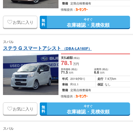
整備
定期点検整備有
情報提供：
今すぐ
無
お気に入り
在庫確認・見積依頼
料
スバル
ステラ G スマートアシスト
（DBA-LA160F）
支払総額
(税込)
78
.1
万円
車両価格
(税込)
諸費用
(税込)
71
.5
6
.6
万円
万円
年式
2019
(H31)
走行
7.9万km
車検
R10.1
保証
なし
整備
定期点検整備有
情報提供：
今すぐ
無
お気に入り
在庫確認・見積依頼
料
スバル