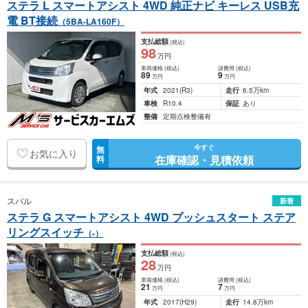
ステラ L スマートアシスト 4WD 純正ナビ キーレス USB充
電 BT接続
（5BA-LA160F）
支払総額
(税込)
98
万円
車両価格
(税込)
諸費用
(税込)
89
9
万円
万円
年式
2021
(R3)
走行
6.5万km
車検
R10.4
保証
あり
整備
定期点検整備有
今すぐ
無
お気に入り
在庫確認・見積依頼
料
スバル
新着
ステラ G スマートアシスト 4WD プッシュスタート ステア
リングスイッチ
（-）
支払総額
(税込)
28
万円
車両価格
(税込)
諸費用
(税込)
21
7
万円
万円
年式
2017
(H29)
走行
14.8万km