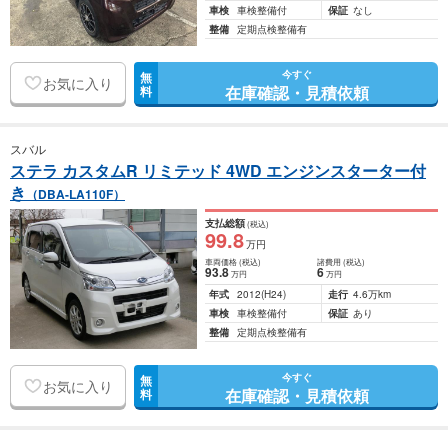
車検
車検整備付
保証
なし
整備
定期点検整備有
今すぐ
無
お気に入り
在庫確認・見積依頼
料
スバル
ステラ カスタムR リミテッド 4WD エンジンスターター付
き
（DBA-LA110F）
支払総額
(税込)
99
.8
万円
車両価格
(税込)
諸費用
(税込)
93
.8
6
万円
万円
年式
2012
(H24)
走行
4.6万km
車検
車検整備付
保証
あり
整備
定期点検整備有
今すぐ
無
お気に入り
在庫確認・見積依頼
料