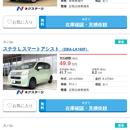
車検
車検整備付
保証
あり
整備
定期点検整備有
今すぐ
無
お気に入り
在庫確認・見積依頼
料
スバル
新着
ステラ L スマートアシスト
（DBA-LA160F）
支払総額
(税込)
49
.9
万円
車両価格
(税込)
諸費用
(税込)
41
.7
8
.2
万円
万円
年式
2014
(H26)
走行
8.4万km
車検
R10.1
保証
あり
整備
定期点検整備有
今すぐ
無
お気に入り
在庫確認・見積依頼
料
スバル
新着