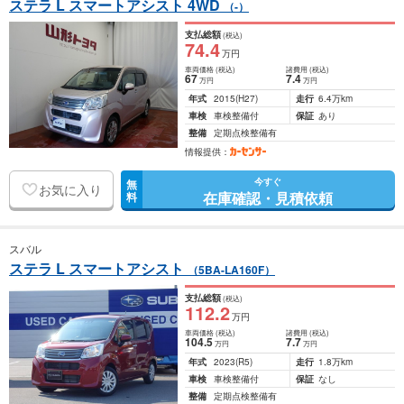
ステラ L スマートアシスト 4WD
（-）
支払総額
(税込)
74
.4
万円
車両価格
(税込)
諸費用
(税込)
67
7
.4
万円
万円
年式
2015
(H27)
走行
6.4万km
車検
車検整備付
保証
あり
整備
定期点検整備有
情報提供：
今すぐ
無
お気に入り
在庫確認・見積依頼
料
スバル
ステラ L スマートアシスト
（5BA-LA160F）
支払総額
(税込)
112
.2
万円
車両価格
(税込)
諸費用
(税込)
104
.5
7
.7
万円
万円
年式
2023
(R5)
走行
1.8万km
車検
車検整備付
保証
なし
整備
定期点検整備有