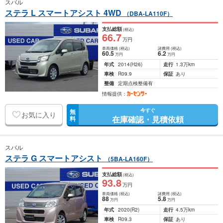
スバル
ステラ L スマートアシスト 4WD
（DBA-LA110F）
支払総額
(税込)
66
.7
万円
車両価格
(税込)
諸費用
(税込)
60
.5
6
.2
万円
万円
年式
2014
(H26)
走行
1.3万km
車検
R09.9
保証
あり
整備
定期点検整備有
情報提供：
今すぐ
無
お気に入り
在庫確認・見積依頼
料
スバル
ステラ G スマートアシスト
（5BA-LA160F）
支払総額
(税込)
93
.8
万円
車両価格
(税込)
諸費用
(税込)
88
5
.8
万円
万円
年式
2020
(R2)
走行
4.5万km
車検
R09.3
保証
あり