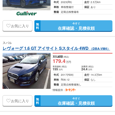
年式
2023
(R5)
走行
2.5万km
車検
車検整備付
保証
あり
整備
定期点検整備有
今すぐ
無
お気に入り
在庫確認・見積依頼
料
スバル
レヴォーグ 1.6 GT アイサイト Sスタイル 4WD
（DBA-VM4）
支払総額
(税込)
179
.4
万円
車両価格
(税込)
諸費用
(税込)
155
24
.4
万円
万円
年式
2017
(H29)
走行
14.3万km
車検
R08.12
保証
なし
整備
定期点検整備無し
情報提供：
今すぐ
無
お気に入り
在庫確認・見積依頼
料