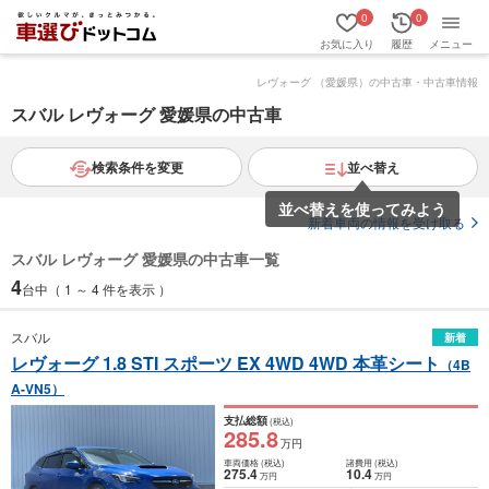
0
0
お気に入り
履歴
メニュー
レヴォーグ （愛媛県）の中古車・中古車情報
スバル レヴォーグ 愛媛県の中古車
検索条件を変更
並べ替え
並べ替えを使ってみよう
新着車両の情報を受け取る
スバル レヴォーグ 愛媛県の中古車一覧
4
台中（ 1 ～ 4 件を表示 ）
スバル
新着
レヴォーグ 1.8 STI スポーツ EX 4WD 4WD 本革シート
（4B
A-VN5）
支払総額
(税込)
285
.8
万円
車両価格
(税込)
諸費用
(税込)
275
.4
10
.4
万円
万円