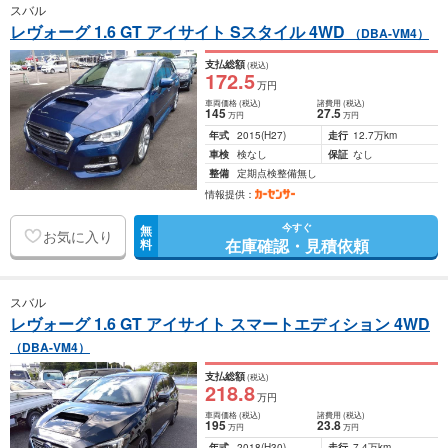
スバル
レヴォーグ 1.6 GT アイサイト Sスタイル 4WD
（DBA-VM4）
支払総額
(税込)
172
.5
万円
車両価格
(税込)
諸費用
(税込)
145
27
.5
万円
万円
年式
2015
(H27)
走行
12.7万km
車検
検なし
保証
なし
整備
定期点検整備無し
情報提供：
今すぐ
無
お気に入り
在庫確認・見積依頼
料
スバル
レヴォーグ 1.6 GT アイサイト スマートエディション 4WD
（DBA-VM4）
支払総額
(税込)
218
.8
万円
車両価格
(税込)
諸費用
(税込)
195
23
.8
万円
万円
年式
2018
(H30)
走行
7.4万km