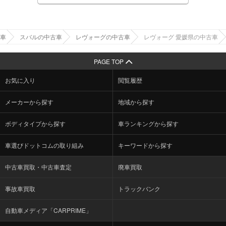
車
スバルの中古車
レヴォーグの中古車
レヴォーグ 愛媛県の中古車
PAGE TOP
お気に入り
閲覧履歴
メーカーから探す
地域から探す
ボディタイプから探す
車ランキングから探す
車選びドットコムの取り組み
キーワードから探す
中古車買取・中古車査定
廃車買取
事故車買取
トラックバンク
自動車メディア「CARPRIME」