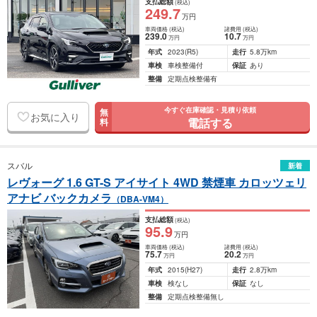
支払総額
(税込)
249
.7
万円
車両価格
(税込)
諸費用
(税込)
239
.0
10
.7
万円
万円
年式
2023
(R5)
走行
5.8万km
車検
車検整備付
保証
あり
整備
定期点検整備有
今すぐ在庫確認・見積り依頼
無
お気に入り
電話する
料
スバル
新着
レヴォーグ 1.6 GT-S アイサイト 4WD 禁煙車 カロッツェリ
アナビ バックカメラ
（DBA-VM4）
支払総額
(税込)
95
.9
万円
車両価格
(税込)
諸費用
(税込)
75
.7
20
.2
万円
万円
年式
2015
(H27)
走行
2.8万km
車検
検なし
保証
なし
整備
定期点検整備無し