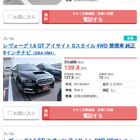
今すぐ在庫確認・見積り依頼
無
お気に入り
電話する
料
スバル
新着
レヴォーグ 1.6 GT アイサイト Sスタイル 4WD 禁煙車 純正
9インチナビ
（DBA-VM4）
支払総額
(税込)
139
.8
万円
車両価格
(税込)
諸費用
(税込)
127
.8
12
万円
万円
年式
2018
(H30)
走行
2.5万km
車検
R09.3
保証
なし
整備
定期点検整備無し
今すぐ在庫確認・見積り依頼
無
お気に入り
電話する
料
スバル