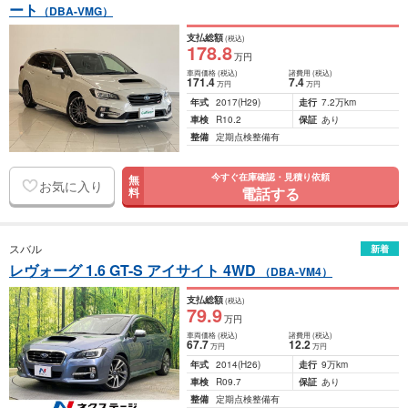
ート
（DBA-VMG）
支払総額
(税込)
178
.8
万円
車両価格
(税込)
諸費用
(税込)
171
.4
7
.4
万円
万円
年式
2017
(H29)
走行
7.2万km
車検
R10.2
保証
あり
整備
定期点検整備有
今すぐ在庫確認・見積り依頼
無
お気に入り
電話する
料
スバル
新着
レヴォーグ 1.6 GT-S アイサイト 4WD
（DBA-VM4）
支払総額
(税込)
79
.9
万円
車両価格
(税込)
諸費用
(税込)
67
.7
12
.2
万円
万円
年式
2014
(H26)
走行
9万km
車検
R09.7
保証
あり
整備
定期点検整備有