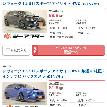
レヴォーグ 1.6 STI スポーツ アイサイト 4WD
（DBA-VM4）
支払総額
(税込)
88
.8
万円
車両価格
(税込)
諸費用
(税込)
68
.3
20
.5
万円
万円
年式
2018
(H30)
走行
11.6万km
車検
検なし
保証
なし
整備
定期点検整備無し
今すぐ在庫確認・見積り依頼
無
お気に入り
電話する
料
スバル
レヴォーグ 1.6 STI スポーツ アイサイト 4WD 禁煙車 純正8
インチナビ バックカメラ
（DBA-VM4）
支払総額
(税込)
81
.6
万円
車両価格
(税込)
諸費用
(税込)
61
.1
20
.5
万円
万円
年式
2017
(H29)
走行
14.1万km
車検
検なし
保証
なし