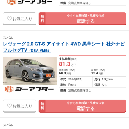
整備
定期点検整備無し
今すぐ在庫確認・見積り依頼
無
お気に入り
電話する
料
スバル
レヴォーグ 2.0 GT-S アイサイト 4WD 黒革シート 社外ナビ
フルセグTV
（DBA-VMG）
支払総額
(税込)
81
.3
万円
車両価格
(税込)
諸費用
(税込)
68
.9
12
.4
万円
万円
年式
2016
(H28)
走行
7.5万km
車検
R09.3
保証
なし
整備
定期点検整備無し
今すぐ在庫確認・見積り依頼
無
お気に入り
電話する
料
スバル