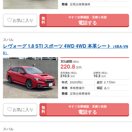
整備
定期点検整備有
今すぐ在庫確認・見積り依頼
無
お気に入り
電話する
料
スバル
レヴォーグ 1.8 STI スポーツ 4WD 4WD 本革シート
（4BA-VN
5）
支払総額
(税込)
220
.8
万円
車両価格
(税込)
諸費用
(税込)
210
.5
10
.3
万円
万円
年式
2020
(R2)
走行
2.7万km
車検
車検整備付
保証
あり
整備
定期点検整備有
今すぐ在庫確認・見積り依頼
無
お気に入り
電話する
料
スバル