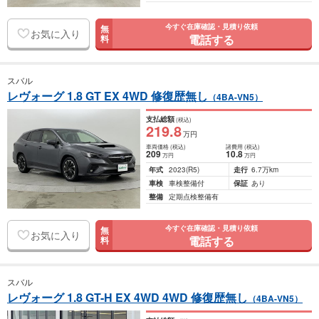
今すぐ在庫確認・見積り依頼
無
お気に入り
電話する
料
スバル
レヴォーグ 1.8 GT EX 4WD 修復歴無し
（4BA-VN5）
支払総額
(税込)
219
.8
万円
車両価格
(税込)
諸費用
(税込)
209
10
.8
万円
万円
年式
2023
(R5)
走行
6.7万km
車検
車検整備付
保証
あり
整備
定期点検整備有
今すぐ在庫確認・見積り依頼
無
お気に入り
電話する
料
スバル
レヴォーグ 1.8 GT-H EX 4WD 4WD 修復歴無し
（4BA-VN5）