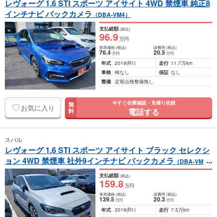
レヴォーグ 1.6 STI スポーツ アイサイト 4WD 禁煙車 純正8
インチナビ バックカメラ
（DBA-VM4）
支払総額
(税込)
96
.9
万円
車両価格
(税込)
諸費用
(税込)
76
.4
20
.5
万円
万円
年式
2019
(R1)
走行
11.7万km
車検
検なし
保証
なし
整備
定期点検整備無し
今すぐ在庫確認・見積り依頼
無
お気に入り
電話する
料
スバル
レヴォーグ 1.6 STI スポーツ アイサイト ブラック セレクシ
ョン 4WD 禁煙車 社外9インチナビ バックカメラ
（DBA-VM
4）
支払総額
(税込)
159
.8
万円
車両価格
(税込)
諸費用
(税込)
139
.5
20
.3
万円
万円
年式
2019
(R1)
走行
7.5万km