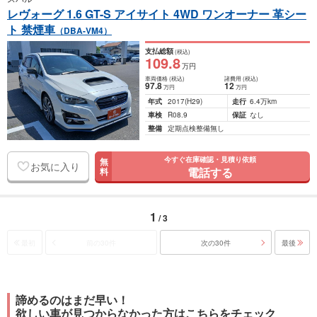
レヴォーグ 1.6 GT-S アイサイト 4WD ワンオーナー 革シー
ト 禁煙車
（DBA-VM4）
支払総額
(税込)
109
.8
万円
車両価格
(税込)
諸費用
(税込)
97
.8
12
万円
万円
年式
2017
(H29)
走行
6.4万km
車検
R08.9
保証
なし
整備
定期点検整備無し
今すぐ在庫確認・見積り依頼
無
お気に入り
電話する
料
1
/ 3
最初
前の30件
次の30件
最後
諦めるのはまだ早い！
欲しい車が見つからなかった方はこちらをチェック