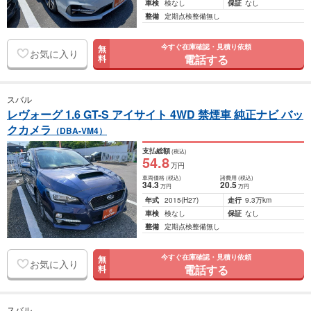
車検
検なし
保証
なし
整備
定期点検整備無し
今すぐ在庫確認・見積り依頼
無
お気に入り
電話する
料
スバル
レヴォーグ 1.6 GT-S アイサイト 4WD 禁煙車 純正ナビ バッ
クカメラ
（DBA-VM4）
支払総額
(税込)
54
.8
万円
車両価格
(税込)
諸費用
(税込)
34
.3
20
.5
万円
万円
年式
2015
(H27)
走行
9.3万km
車検
検なし
保証
なし
整備
定期点検整備無し
今すぐ在庫確認・見積り依頼
無
お気に入り
電話する
料
スバル