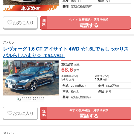
車検
R08.11
保証
なし
整備
定期点検整備有
今すぐ在庫確認・見積り依頼
無
お気に入り
電話する
料
スバル
レヴォーグ 1.6 GT アイサイト 4WD ☆1.6Lでもしっかりス
バルらしい走り☆
（DBA-VM4）
支払総額
(税込)
68
.6
万円
車両価格
(税込)
諸費用
(税込)
54
.8
13
.8
万円
万円
年式
2015
(H27)
走行
13.2万km
車検
検なし
保証
あり
整備
定期点検整備有
今すぐ在庫確認・見積り依頼
無
お気に入り
電話する
料
スバル