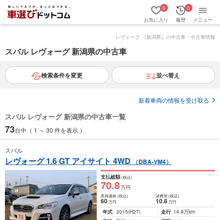
0
0
お気に入り
履歴
メニュー
レヴォーグ （新潟県）の中古車・中古車情報
スバル レヴォーグ 新潟県の中古車
検索条件を変更
並べ替え
新着車両の情報を受け取る
スバル レヴォーグ 新潟県の中古車一覧
73
台中（ 1 ～ 30 件を表示 ）
スバル
レヴォーグ 1.6 GT アイサイト 4WD
（DBA-VM4）
支払総額
(税込)
70
.8
万円
車両価格
(税込)
諸費用
(税込)
60
10
.8
万円
万円
年式
2015
(H27)
走行
14.9万km