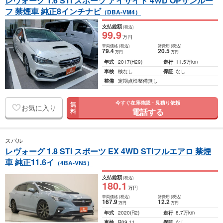
レヴォーグ 1.6 STI スポーツ アイサイト 4WD OPサンルー
フ 禁煙車 純正8インチナビ
（DBA-VM4）
支払総額
(税込)
99
.9
万円
車両価格
(税込)
諸費用
(税込)
79
.4
20
.5
万円
万円
年式
2017
(H29)
走行
11.5万km
車検
検なし
保証
なし
整備
定期点検整備無し
今すぐ在庫確認・見積り依頼
無
お気に入り
電話する
料
スバル
レヴォーグ 1.8 STI スポーツ EX 4WD STIフルエアロ 禁煙
車 純正11.6イ
（4BA-VN5）
支払総額
(税込)
180
.1
万円
車両価格
(税込)
諸費用
(税込)
167
.9
12
.2
万円
万円
年式
2020
(R2)
走行
8.7万km
車検
R09.11
保証
なし