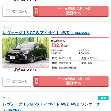
今すぐ在庫確認・見積り依頼
無
お気に入り
電話する
料
スバル
レヴォーグ 1.6 GT-S アイサイト 4WD
（DBA-VM4）
支払総額
(税込)
102
.9
万円
車両価格
(税込)
諸費用
(税込)
85
.2
17
.7
万円
万円
年式
2015
(H27)
走行
8.8万km
車検
車検整備付
保証
あり
整備
定期点検整備有
今すぐ在庫確認・見積り依頼
無
お気に入り
電話する
料
スバル
新着
レヴォーグ 1.6 GT-S アイサイト 4WD 4WD ワンオーナー
（DBA-VM4）