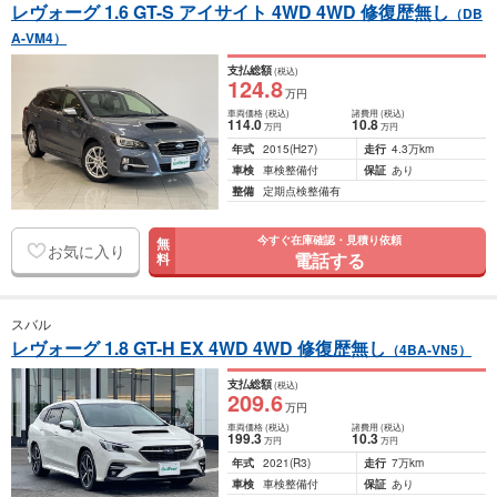
レヴォーグ 1.6 GT-S アイサイト 4WD 4WD 修復歴無し
（DB
A-VM4）
支払総額
(税込)
124
.8
万円
車両価格
(税込)
諸費用
(税込)
114
.0
10
.8
万円
万円
年式
2015
(H27)
走行
4.3万km
車検
車検整備付
保証
あり
整備
定期点検整備有
今すぐ在庫確認・見積り依頼
無
お気に入り
電話する
料
スバル
レヴォーグ 1.8 GT-H EX 4WD 4WD 修復歴無し
（4BA-VN5）
支払総額
(税込)
209
.6
万円
車両価格
(税込)
諸費用
(税込)
199
.3
10
.3
万円
万円
年式
2021
(R3)
走行
7万km
車検
車検整備付
保証
あり