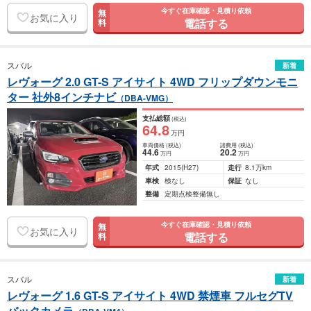
今すぐ在庫確認・見積り依頼
無
お気に入り
電話する
料
スバル
新着
レヴォーグ 2.0 GT-S アイサイト 4WD フリップダウンモニ
ター 社外8インチナビ
（DBA-VMG）
支払総額
(税込)
64
.8
万円
車両価格
(税込)
諸費用
(税込)
44
.6
20
.2
万円
万円
年式
2015
(H27)
走行
8.1万km
車検
検なし
保証
なし
整備
定期点検整備無し
今すぐ在庫確認・見積り依頼
無
お気に入り
電話する
料
スバル
新着
レヴォーグ 1.6 GT-S アイサイト 4WD 禁煙車 フルセグTV
バックカメラ