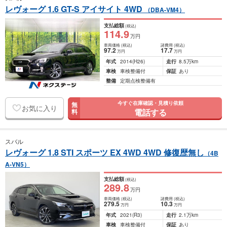
レヴォーグ 1.6 GT-S アイサイト 4WD
（DBA-VM4）
支払総額
(税込)
114
.9
万円
車両価格
(税込)
諸費用
(税込)
97
.2
17
.7
万円
万円
年式
2014
(H26)
走行
8.5万km
車検
車検整備付
保証
あり
整備
定期点検整備有
今すぐ在庫確認・見積り依頼
無
お気に入り
電話する
料
スバル
レヴォーグ 1.8 STI スポーツ EX 4WD 4WD 修復歴無し
（4B
A-VN5）
支払総額
(税込)
289
.8
万円
車両価格
(税込)
諸費用
(税込)
279
.5
10
.3
万円
万円
年式
2021
(R3)
走行
2.1万km
車検
車検整備付
保証
あり