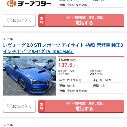
整備
定期点検整備無し
今すぐ在庫確認・見積り依頼
無
お気に入り
電話する
料
スバル
レヴォーグ 2.0 STI スポーツ アイサイト 4WD 禁煙車 純正8
インチナビ フルセグTV
（DBA-VMG）
支払総額
(税込)
137
.5
万円
車両価格
(税込)
諸費用
(税込)
117
20
.5
万円
万円
年式
2017
(H29)
走行
8.8万km
車検
検なし
保証
なし
整備
定期点検整備無し
今すぐ在庫確認・見積り依頼
無
お気に入り
電話する
料
スバル