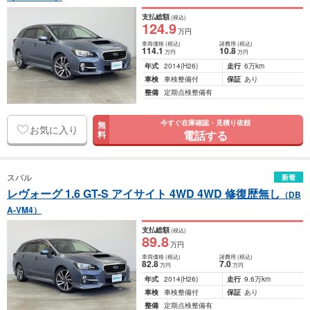
支払総額
(税込)
124
.9
万円
車両価格
(税込)
諸費用
(税込)
114
.1
10
.8
万円
万円
年式
2014
(H26)
走行
6万km
車検
車検整備付
保証
あり
整備
定期点検整備有
今すぐ在庫確認・見積り依頼
無
お気に入り
電話する
料
スバル
新着
レヴォーグ 1.6 GT-S アイサイト 4WD 4WD 修復歴無し
（DB
A-VM4）
支払総額
(税込)
89
.8
万円
車両価格
(税込)
諸費用
(税込)
82
.8
7
.0
万円
万円
年式
2014
(H26)
走行
9.6万km
車検
車検整備付
保証
あり
整備
定期点検整備有