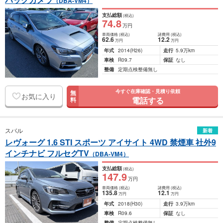
（DBA-VM4）
支払総額
(税込)
74
.8
万円
車両価格
(税込)
諸費用
(税込)
62
.6
12
.2
万円
万円
年式
2014
(H26)
走行
5.9万km
車検
R09.7
保証
なし
整備
定期点検整備無し
今すぐ在庫確認・見積り依頼
無
お気に入り
電話する
料
スバル
新着
レヴォーグ 1.6 STI スポーツ アイサイト 4WD 禁煙車 社外9
インチナビ フルセグTV
（DBA-VM4）
支払総額
(税込)
147
.9
万円
車両価格
(税込)
諸費用
(税込)
135
.8
12
.1
万円
万円
年式
2018
(H30)
走行
3.9万km
車検
R09.6
保証
なし
整備
定期点検整備無し