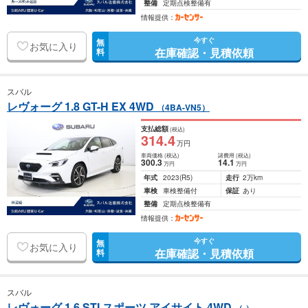
整備
定期点検整備有
情報提供：
今すぐ
無
お気に入り
在庫確認・見積依頼
料
スバル
レヴォーグ 1.8 GT-H EX 4WD
（4BA-VN5）
支払総額
(税込)
314
.4
万円
車両価格
(税込)
諸費用
(税込)
300
.3
14
.1
万円
万円
年式
2023
(R5)
走行
2万km
車検
車検整備付
保証
あり
整備
定期点検整備有
情報提供：
今すぐ
無
お気に入り
在庫確認・見積依頼
料
スバル
レヴォーグ 1.6 STI スポーツ アイサイト 4WD