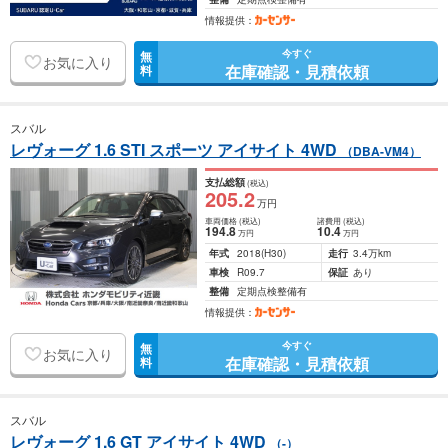
情報提供：
今すぐ
無
お気に入り
在庫確認・見積依頼
料
スバル
レヴォーグ 1.6 STI スポーツ アイサイト 4WD
（DBA-VM4）
支払総額
(税込)
205
.2
万円
車両価格
(税込)
諸費用
(税込)
194
.8
10
.4
万円
万円
年式
2018
(H30)
走行
3.4万km
車検
R09.7
保証
あり
整備
定期点検整備有
情報提供：
今すぐ
無
お気に入り
在庫確認・見積依頼
料
スバル
レヴォーグ 1.6 GT アイサイト 4WD
（-）