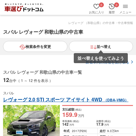
0
0
お気に入り
履歴
メニュー
レヴォーグ （和歌山県）の中古車・中古車情報
スバル レヴォーグ 和歌山県の中古車
検索条件を変更
並べ替え
並べ替えを使ってみよう
新着車両の情報を受け取る
スバル レヴォーグ 和歌山県の中古車一覧
12
台中（ 1 ～ 12 件を表示 ）
スバル
レヴォーグ 2.0 STI スポーツ アイサイト 4WD
（DBA-VMG）
支払総額
(税込)
159
.9
万円
車両価格
(税込)
諸費用
(税込)
142
17
.9
万円
万円
年式
2017
(H29)
走行
9.3万km