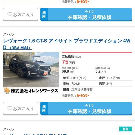
情報提供：
今すぐ
無
お気に入り
在庫確認・見積依頼
料
スバル
レヴォーグ 1.6 GT-S アイサイト プラウドエディション 4W
D
（DBA-VM4）
支払総額
(税込)
75
万円
車両価格
(税込)
諸費用
(税込)
69
.8
5
.2
万円
万円
年式
2016
(H28)
走行
11.1万km
車検
R09.5
保証
あり
整備
定期点検整備有
情報提供：
今すぐ
無
お気に入り
在庫確認・見積依頼
料
スバル
新着