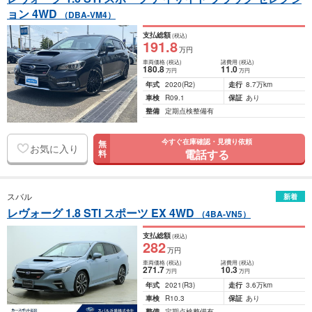
ョン 4WD
（DBA-VM4）
支払総額
(税込)
191
.8
万円
車両価格
(税込)
諸費用
(税込)
180
.8
11
.0
万円
万円
年式
2020
(R2)
走行
8.7万km
車検
R09.1
保証
あり
整備
定期点検整備有
今すぐ在庫確認・見積り依頼
無
お気に入り
電話する
料
スバル
新着
レヴォーグ 1.8 STI スポーツ EX 4WD
（4BA-VN5）
支払総額
(税込)
282
万円
車両価格
(税込)
諸費用
(税込)
271
.7
10
.3
万円
万円
年式
2021
(R3)
走行
3.6万km
車検
R10.3
保証
あり
整備
定期点検整備有