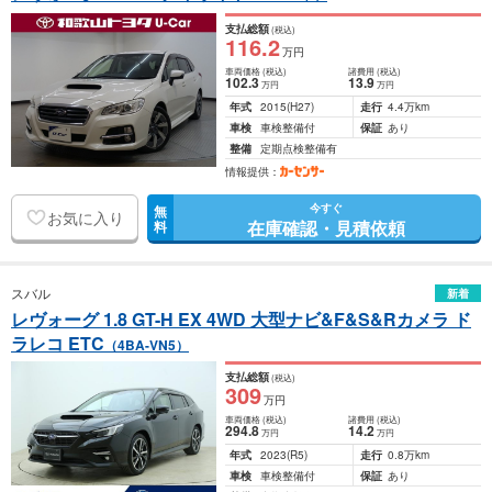
支払総額
(税込)
116
.2
万円
車両価格
(税込)
諸費用
(税込)
102
.3
13
.9
万円
万円
年式
2015
(H27)
走行
4.4万km
車検
車検整備付
保証
あり
整備
定期点検整備有
情報提供：
今すぐ
無
お気に入り
在庫確認・見積依頼
料
スバル
新着
レヴォーグ 1.8 GT-H EX 4WD 大型ナビ&F&S&Rカメラ ド
ラレコ ETC
（4BA-VN5）
支払総額
(税込)
309
万円
車両価格
(税込)
諸費用
(税込)
294
.8
14
.2
万円
万円
年式
2023
(R5)
走行
0.8万km
車検
車検整備付
保証
あり