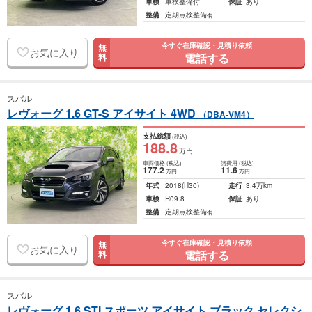
車検
車検整備付
保証
あり
整備
定期点検整備有
今すぐ在庫確認・見積り依頼
無
お気に入り
電話する
料
スバル
レヴォーグ 1.6 GT-S アイサイト 4WD
（DBA-VM4）
支払総額
(税込)
188
.8
万円
車両価格
(税込)
諸費用
(税込)
177
.2
11
.6
万円
万円
年式
2018
(H30)
走行
3.4万km
車検
R09.8
保証
あり
整備
定期点検整備有
今すぐ在庫確認・見積り依頼
無
お気に入り
電話する
料
スバル
レヴォーグ 1.6 STI スポーツ アイサイト ブラック セレクシ