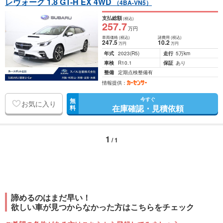
レヴォーグ 1.8 GT-H EX 4WD
（4BA-VN5）
支払総額
(税込)
257
.7
万円
車両価格
(税込)
諸費用
(税込)
247
.5
10
.2
万円
万円
年式
2023
(R5)
走行
5万km
車検
R10.1
保証
あり
整備
定期点検整備有
情報提供：
今すぐ
無
お気に入り
在庫確認・見積依頼
料
1
/ 1
諦めるのはまだ早い！
欲しい車が見つからなかった方はこちらをチェック