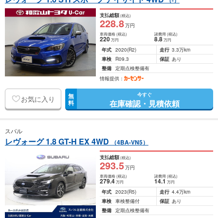
（-）
支払総額
(税込)
228
.8
万円
車両価格
(税込)
諸費用
(税込)
220
8
.8
万円
万円
年式
2020
(R2)
走行
3.3万km
車検
R09.3
保証
あり
整備
定期点検整備有
情報提供：
今すぐ
無
お気に入り
在庫確認・見積依頼
料
スバル
レヴォーグ 1.8 GT-H EX 4WD
（4BA-VN5）
支払総額
(税込)
293
.5
万円
車両価格
(税込)
諸費用
(税込)
279
.4
14
.1
万円
万円
年式
2023
(R5)
走行
4.4万km
車検
車検整備付
保証
あり
整備
定期点検整備有