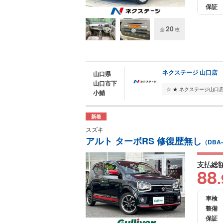
保証
20
全
枚
ネクステージ 山口店
山口県
山口市下
小鯖
新着
スズキ
アルト ターボRS 修復歴無し
（DBA
支払総
88
.
車検
整備
保証