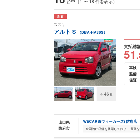
台中（1 〜 18 件を表示）
新着
スズキ
アルト S
（DBA-HA36S）
支払総
51
.
車検
整備
保証
46
全
枚
WECARS(ウィーカーズ) 防府店
山口県
防府市