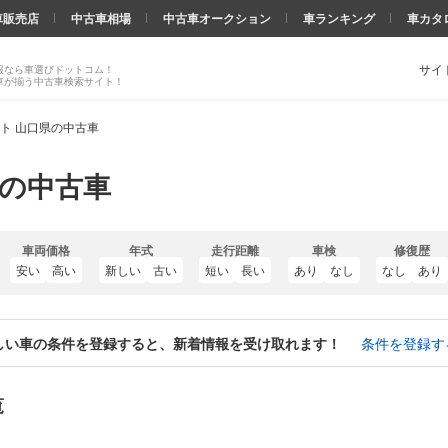
車販売店
中古車相場
中古車オークション
車ランキング
車カタ
サイ
報なら車選びドットコム！
車が揃う中古車検索サイト！
ト 山口県の中古車
県の中古車
車両価格
年式
走行距離
車検
修復歴
安い
高い
新しい
古い
短い
長い
あり
なし
なし
あり
しい車の条件を登録すると、新着情報を受け取れます！
条件を登録す
覧