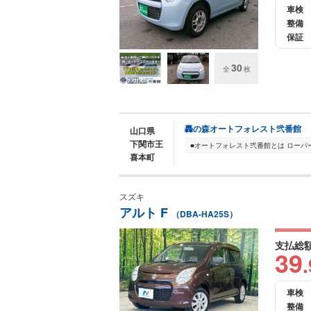
車検
整備
保証
30
全
枚
轟の森オートフォレスト弐番館
山口県
下関市王
喜本町
スズキ
アルト F
（DBA-HA25S）
支払総
39
.
車検
整備