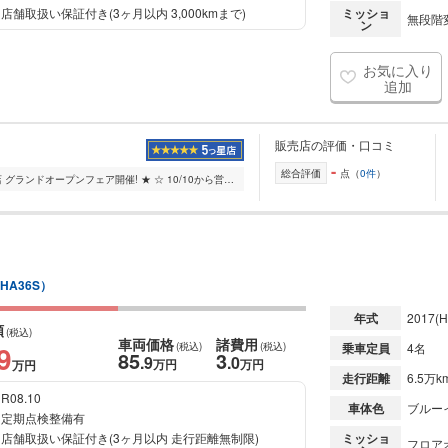
店舗取扱い保証付き(3ヶ月以内 3,000kmまで)
ミッショ
無段階変
ン
お気に入り
追加
販売店の評価・口コミ
-
総合評価
点（
0件
）
☆ ★ ネクステージ山口店 グランドオープンフェア開催! ★ ☆ 10/10から営業スタート!10/28よりグランドオープンフェアを開催いたします! クルマの販売・買取・整備す...
-HA36S）
年式
2017
(H
額
(税込)
車両価格
諸費用
9
(税込)
(税込)
乗車定員
4名
85
3
.9
.0
万円
万円
万円
走行距離
6.5万k
R08.10
車体色
ブルー
定期点検整備有
店舗取扱い保証付き(3ヶ月以内 走行距離無制限)
ミッショ
フロアオ