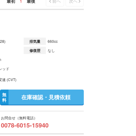
最初
1
最後
前へ
次へ
28)
排気量
660cc
修復歴
なし
m
レッド
速 (CVT)
無
在庫確認・見積依頼
料
お問合せ（無料電話）
0078-6015-15940