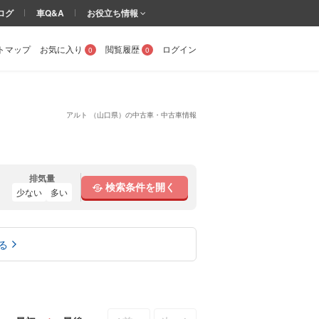
ログ
車Q&A
お役立ち情報
トマップ
お気に入り
閲覧履歴
ログイン
0
0
アルト （山口県）の中古車・中古車情報
排気量
検索条件を開く
少ない
多い
る