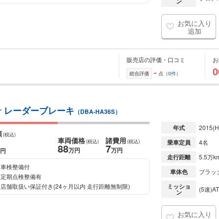
ン
お気に入り
追加
販売店の評価・口コミ
お
0
-
総合評価
点（
0件
）
☆ レーダーブレーキ
（DBA-HA36S）
年式
2015
(H
額
(税込)
車両価格
諸費用
(税込)
(税込)
乗車定員
4名
88
7
万円
万円
円
走行距離
5.5万k
車検整備付
車体色
ブラッ
定期点検整備有
店舗取扱い保証付き(24ヶ月以内 走行距離無制限)
ミッショ
(5速)AT
ン
お気に入り