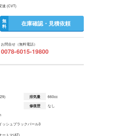
速 (CVT)
無
在庫確認・見積依頼
料
お問合せ（無料電話）
0078-6015-19800
29)
排気量
660cc
修復歴
なし
m
イッシュブラックパール3
ートマ(AT)