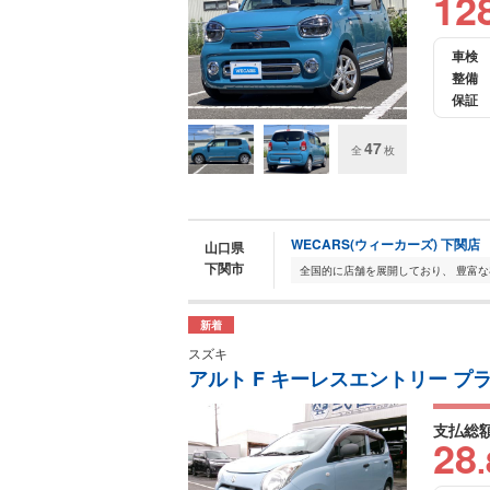
12
車検
整備
保証
47
全
枚
WECARS(ウィーカーズ) 下関店
山口県
下関市
新着
スズキ
アルト F キーレスエントリー プ
支払総
28
.