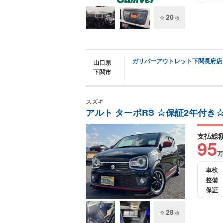
20
全
枚
ガリバーアウトレット下関長府店
山口県
下関市
スズキ
アルト ターボRS ☆保証2年付き
支払総
95
万
車検
整備
保証
28
全
枚