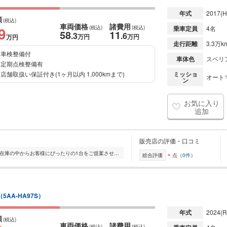
年式
2017
(H
額
(税込)
車両価格
諸費用
9
(税込)
(税込)
乗車定員
4名
58
11
.3
.6
万円
万円
万円
走行距離
3.3万k
車検整備付
車体色
スペリ
定期点検整備有
店舗取扱い保証付き(1ヶ月以内 1,000kmまで)
ミッショ
オート
ン
お気に入り
追加
販売店の評価・口コミ
-
全国的に店舗を展開しており、 豊富な在庫の中からお客様にぴったりの1台をご提案させていただきます。 国産車から輸入車まで幅広く取り扱っており、 登録済未使用車や...
総合評価
点（
0件
）
（5AA-HA97S）
年式
2024
(R
額
(税込)
車両価格
諸費用
(税込)
(税込)