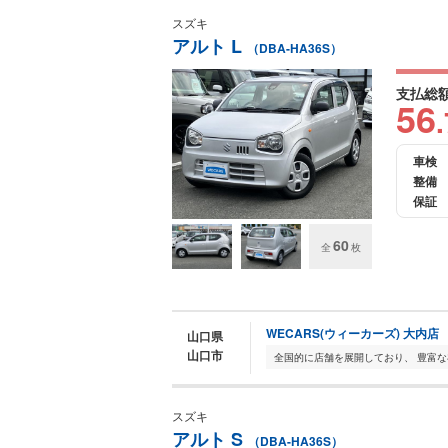
スズキ
アルト L
（DBA-HA36S）
支払総
56
.
車検
整備
保証
60
全
枚
WECARS(ウィーカーズ) 大内店
山口県
山口市
スズキ
アルト S
（DBA-HA36S）