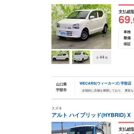
支払総
69
.
車検
整備
保証
44
全
枚
WECARS(ウィーカーズ) 宇部店
山口県
宇部市
スズキ
アルト ハイブリッド(HYBRID) X
支払総