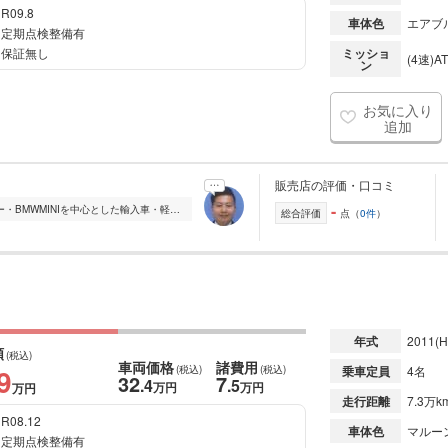
R09.8
車体色
エアブ
定期点検整備有
保証無し
ミッショ
(4速)AT
ン
お気に入り
追加
販売店の評価・口コミ
-
■オートフォレスト弐番館とは ローバー・BMWMINIを中心とした輸入車・軽自動車、コンパクト、セダン、ミニバンの国産車などを展示しているお店です。 展示車以外のお車...
総合評価
点（
0件
）
年式
2011
(H
額
(税込)
車両価格
諸費用
9
(税込)
(税込)
乗車定員
4名
32
7
.4
.5
万円
万円
万円
走行距離
7.3万k
R08.12
車体色
マルー
定期点検整備有