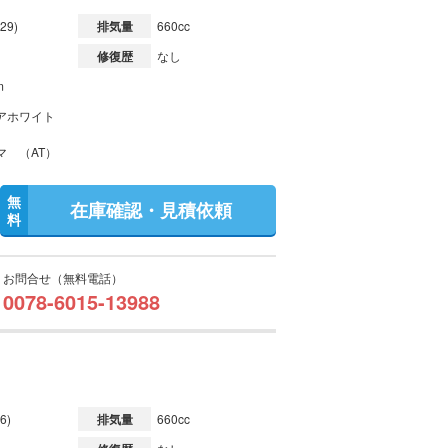
29)
排気量
660cc
修復歴
なし
m
アホワイト
マ （AT）
無
在庫確認・見積依頼
料
お問合せ（無料電話）
0078-6015-13988
6)
排気量
660cc