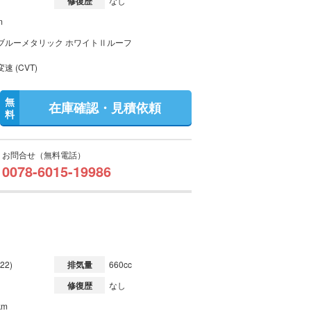
修復歴
なし
m
ブルーメタリック ホワイトⅡルーフ
速 (CVT)
無
在庫確認・見積依頼
料
お問合せ（無料電話）
0078-6015-19986
22)
排気量
660cc
修復歴
なし
km