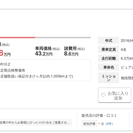
年式
2016
(H
額
(税込)
車両価格
諸費用
8
(税込)
(税込)
乗車定員
4名
43
8
.2
.6
万円
万円
万円
走行距離
6.3万k
R10.2
車体色
ピュア
定期点検整備有
店舗取扱い保証付き(1ヶ月以内 1,000kmまで)
ミッショ
無段階変
ン
お気に入り
追加
販売店の評価・口コミ
-
全国的に店舗を展開しており、 豊富な在庫の中からお客様にぴったりの1台をご提案させていただきます。 国産車から輸入車まで幅広く取り扱っており、 登録済未使用車や...
総合評価
点（
0件
）