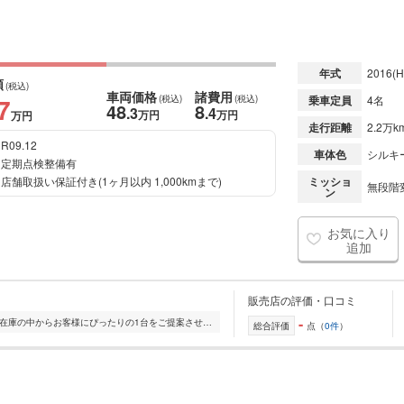
年式
2016
(H
額
(税込)
車両価格
諸費用
7
(税込)
(税込)
乗車定員
4名
48
8
.3
.4
万円
万円
万円
走行距離
2.2万k
R09.12
車体色
シルキ
定期点検整備有
店舗取扱い保証付き(1ヶ月以内 1,000kmまで)
ミッショ
無段階変
ン
お気に入り
追加
販売店の評価・口コミ
-
全国的に店舗を展開しており、 豊富な在庫の中からお客様にぴったりの1台をご提案させていただきます。 国産車から輸入車まで幅広く取り扱っており、 登録済未使用車や...
総合評価
点（
0件
）