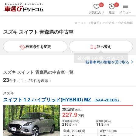
0
0
お気に入り
履歴
メニュー
スイフト （青森県）の中古車・中古車情報
スズキ スイフト 青森県の中古車
検索条件を変更
並べ替え
新着車両の情報を受け取る
スズキ スイフト 青森県の中古車一覧
23
台中（ 1 ～ 23 件を表示 ）
スズキ
スイフト 1.2 ハイブリッド(HYBRID) MZ
（5AA-ZDEDS）
支払総額
(税込)
227
.9
万円
車両価格
(税込)
諸費用
(税込)
216
.6
11
.3
万円
万円
年式
2024
(R6)
走行
143km