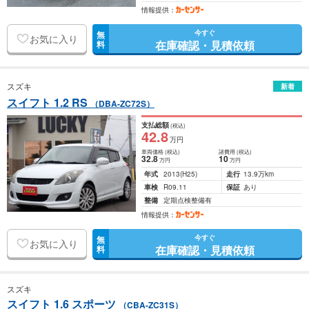
情報提供：
今すぐ
無
お気に入り
在庫確認・見積依頼
料
スズキ
新着
スイフト 1.2 RS
（DBA-ZC72S）
支払総額
(税込)
42
.8
万円
車両価格
(税込)
諸費用
(税込)
32
.8
10
万円
万円
年式
2013
(H25)
走行
13.9万km
車検
R09.11
保証
あり
整備
定期点検整備有
情報提供：
今すぐ
無
お気に入り
在庫確認・見積依頼
料
スズキ
スイフト 1.6 スポーツ
（CBA-ZC31S）