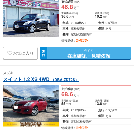
支払総額
(税込)
46
.8
万円
車両価格
(税込)
諸費用
(税込)
36
.6
10
.2
万円
万円
年式
2015
(H27)
走行
9.6万km
車検
車検整備付
保証
あり
整備
定期点検整備有
情報提供：
今すぐ
無
お気に入り
在庫確認・見積依頼
料
スズキ
スイフト 1.2 XS 4WD
（DBA-ZD72S）
支払総額
(税込)
68
.6
万円
車両価格
(税込)
諸費用
(税込)
55
13
.6
万円
万円
年式
2012
(H24)
走行
6.5万km
車検
車検整備付
保証
あり
整備
定期点検整備有
情報提供：