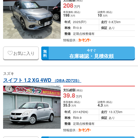
支払総額
(税込)
208
万円
車両価格
(税込)
諸費用
(税込)
198
10
万円
万円
年式
2025
(R7)
走行
0.8万km
車検
R10.9
保証
あり
整備
定期点検整備有
情報提供：
今すぐ
無
お気に入り
在庫確認・見積依頼
料
スズキ
スイフト 1.2 XG 4WD
（DBA-ZD72S）
支払総額
(税込)
39
.8
万円
車両価格
(税込)
諸費用
(税込)
35
.5
4
.3
万円
万円
年式
2014
(H26)
走行
13.3万km
車検
R09.9
保証
あり
整備
定期点検整備有
情報提供：