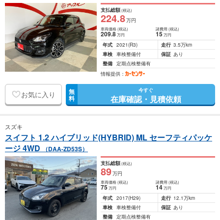
支払総額
(税込)
224
.8
万円
車両価格
(税込)
諸費用
(税込)
209
.8
15
万円
万円
年式
2021
(R3)
走行
3.5万km
車検
車検整備付
保証
あり
整備
定期点検整備有
情報提供：
今すぐ
無
お気に入り
在庫確認・見積依頼
料
スズキ
スイフト 1.2 ハイブリッド(HYBRID) ML セーフティパッケ
ージ 4WD
（DAA-ZD53S）
支払総額
(税込)
89
万円
車両価格
(税込)
諸費用
(税込)
75
14
万円
万円
年式
2017
(H29)
走行
12.1万km
車検
車検整備付
保証
あり
整備
定期点検整備有