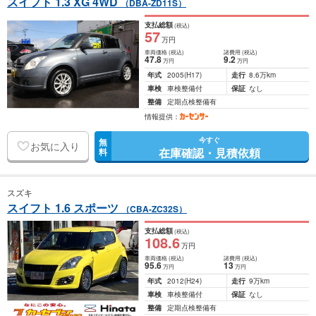
スイフト 1.3 XG 4WD
（DBA-ZD11S）
支払総額
(税込)
57
万円
車両価格
(税込)
諸費用
(税込)
47
.8
9
.2
万円
万円
年式
2005
(H17)
走行
8.6万km
車検
車検整備付
保証
なし
整備
定期点検整備有
情報提供：
今すぐ
無
お気に入り
在庫確認・見積依頼
料
スズキ
スイフト 1.6 スポーツ
（CBA-ZC32S）
支払総額
(税込)
108
.6
万円
車両価格
(税込)
諸費用
(税込)
95
.6
13
万円
万円
年式
2012
(H24)
走行
9万km
車検
車検整備付
保証
なし
整備
定期点検整備有