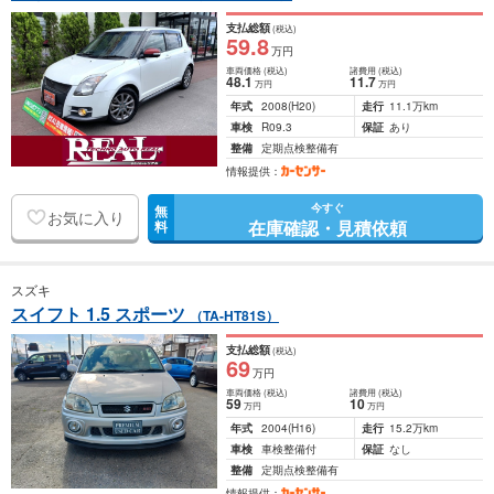
支払総額
(税込)
59
.8
万円
車両価格
(税込)
諸費用
(税込)
48
.1
11
.7
万円
万円
年式
2008
(H20)
走行
11.1万km
車検
R09.3
保証
あり
整備
定期点検整備有
情報提供：
今すぐ
無
お気に入り
在庫確認・見積依頼
料
スズキ
スイフト 1.5 スポーツ
（TA-HT81S）
支払総額
(税込)
69
万円
車両価格
(税込)
諸費用
(税込)
59
10
万円
万円
年式
2004
(H16)
走行
15.2万km
車検
車検整備付
保証
なし
整備
定期点検整備有
情報提供：