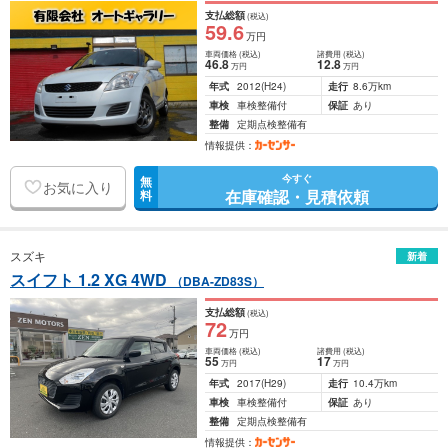
支払総額
(税込)
59
.6
万円
車両価格
(税込)
諸費用
(税込)
46
.8
12
.8
万円
万円
年式
2012
(H24)
走行
8.6万km
車検
車検整備付
保証
あり
整備
定期点検整備有
情報提供：
今すぐ
無
お気に入り
在庫確認・見積依頼
料
スズキ
新着
スイフト 1.2 XG 4WD
（DBA-ZD83S）
支払総額
(税込)
72
万円
車両価格
(税込)
諸費用
(税込)
55
17
万円
万円
年式
2017
(H29)
走行
10.4万km
車検
車検整備付
保証
あり
整備
定期点検整備有
情報提供：