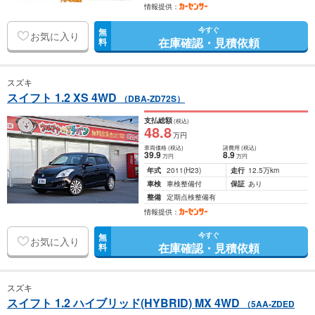
情報提供：
今すぐ
無
お気に入り
在庫確認・見積依頼
料
スズキ
スイフト 1.2 XS 4WD
（DBA-ZD72S）
支払総額
(税込)
48
.8
万円
車両価格
(税込)
諸費用
(税込)
39
.9
8
.9
万円
万円
年式
2011
(H23)
走行
12.5万km
車検
車検整備付
保証
あり
整備
定期点検整備有
情報提供：
今すぐ
無
お気に入り
在庫確認・見積依頼
料
スズキ
スイフト 1.2 ハイブリッド(HYBRID) MX 4WD
（5AA-ZDED