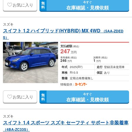
今すぐ
無
お気に入り
在庫確認・見積依頼
料
スズキ
スイフト 1.2 ハイブリッド(HYBRID) MX 4WD
（5AA-ZDED
S）
支払総額
(税込)
247
万円
車両価格
(税込)
諸費用
(税込)
246
1
万円
万円
年式
2025
(R7)
走行
登録済未使用車
車検
R10.5
保証
あり
整備
定期点検整備無し
情報提供：
今すぐ
無
お気に入り
在庫確認・見積依頼
料
スズキ
スイフト 1.4 スポーツ スズキ セーフティ サポート非装着車
（4BA-ZC33S）