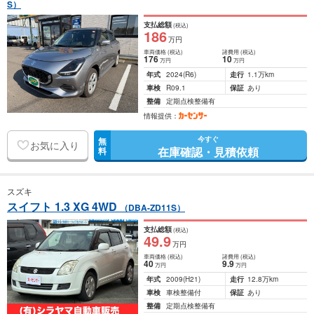
S）
支払総額
(税込)
186
万円
車両価格
(税込)
諸費用
(税込)
176
10
万円
万円
年式
2024
(R6)
走行
1.1万km
車検
R09.1
保証
あり
整備
定期点検整備有
情報提供：
今すぐ
無
お気に入り
在庫確認・見積依頼
料
スズキ
スイフト 1.3 XG 4WD
（DBA-ZD11S）
支払総額
(税込)
49
.9
万円
車両価格
(税込)
諸費用
(税込)
40
9
.9
万円
万円
年式
2009
(H21)
走行
12.8万km
車検
車検整備付
保証
あり
整備
定期点検整備有