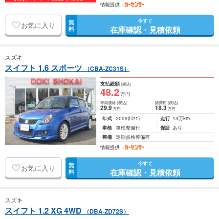
情報提供：
今すぐ
無
お気に入り
在庫確認・見積依頼
料
スズキ
スイフト 1.6 スポーツ
（CBA-ZC31S）
支払総額
(税込)
48
.2
万円
車両価格
(税込)
諸費用
(税込)
29
.9
18
.3
万円
万円
年式
2009
(H21)
走行
13万km
車検
車検整備付
保証
あり
整備
定期点検整備有
情報提供：
今すぐ
無
お気に入り
在庫確認・見積依頼
料
スズキ
スイフト 1.2 XG 4WD
（DBA-ZD72S）