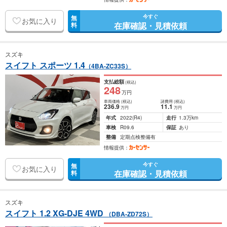
今すぐ
無
お気に入り
在庫確認・見積依頼
料
スズキ
スイフト スポーツ 1.4
（4BA-ZC33S）
支払総額
(税込)
248
万円
車両価格
(税込)
諸費用
(税込)
236
.9
11
.1
万円
万円
年式
2022
(R4)
走行
1.3万km
車検
R09.6
保証
あり
整備
定期点検整備有
情報提供：
今すぐ
無
お気に入り
在庫確認・見積依頼
料
スズキ
スイフト 1.2 XG-DJE 4WD
（DBA-ZD72S）