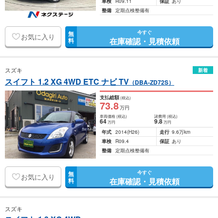
車検
R09.11
保証
あり
整備
定期点検整備有
今すぐ
無
お気に入り
在庫確認・見積依頼
料
スズキ
新着
スイフト 1.2 XG 4WD ETC ナビ TV
（DBA-ZD72S）
支払総額
(税込)
73
.8
万円
車両価格
(税込)
諸費用
(税込)
64
9
.8
万円
万円
年式
2014
(H26)
走行
9.6万km
車検
R09.4
保証
あり
整備
定期点検整備有
今すぐ
無
お気に入り
在庫確認・見積依頼
料
スズキ