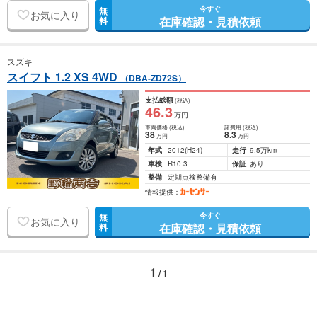
今すぐ
無
お気に入り
在庫確認・見積依頼
料
スズキ
スイフト 1.2 XS 4WD
（DBA-ZD72S）
支払総額
(税込)
46
.3
万円
車両価格
(税込)
諸費用
(税込)
38
8
.3
万円
万円
年式
2012
(H24)
走行
9.5万km
車検
R10.3
保証
あり
整備
定期点検整備有
情報提供：
今すぐ
無
お気に入り
在庫確認・見積依頼
料
1
/ 1