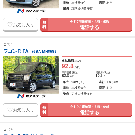
車検
車検整備付
保証
あり
整備
定期点検整備有
今すぐ在庫確認・見積り依頼
無
お気に入り
電話する
料
スズキ
ワゴンR FA
（5BA-MH85S）
支払総額
(税込)
92
.8
万円
車両価格
(税込)
諸費用
(税込)
82
.3
10
.5
万円
万円
年式
2021
(R3)
走行
1.6万km
車検
車検整備付
保証
あり
整備
定期点検整備有
今すぐ在庫確認・見積り依頼
無
お気に入り
電話する
料
スズキ