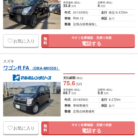
車両価格
(税込)
諸費用
(税込)
35
.8
4
万円
万円
年式
2013
(H25)
走行
推定:6.5万km
車検
R08.12
保証
あり
整備
定期点検整備無し
今すぐ在庫確認・見積り依頼
無
お気に入り
電話する
料
スズキ
ワゴンR FA
（DBA-MH35S）
支払総額
(税込)
75
.6
万円
車両価格
(税込)
諸費用
(税込)
69
.7
5
.9
万円
万円
年式
2018
(H30)
走行
8.2万km
車検
車検整備付
保証
あり
整備
定期点検整備有
今すぐ在庫確認・見積り依頼
無
お気に入り
電話する
料