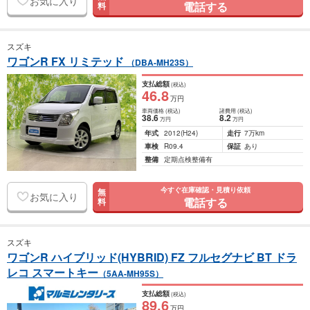
お気に入り
電話する
料
スズキ
ワゴンR FX リミテッド
（DBA-MH23S）
支払総額
(税込)
46
.8
万円
車両価格
(税込)
諸費用
(税込)
38
.6
8
.2
万円
万円
年式
2012
(H24)
走行
7万km
車検
R09.4
保証
あり
整備
定期点検整備有
今すぐ在庫確認・見積り依頼
無
お気に入り
電話する
料
スズキ
ワゴンR ハイブリッド(HYBRID) FZ フルセグナビ BT ドラ
レコ スマートキー
（5AA-MH95S）
支払総額
(税込)
89
.6
万円