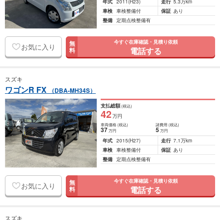
年式
2011
(H23)
走行
5.3万km
車検
車検整備付
保証
あり
整備
定期点検整備有
今すぐ在庫確認・見積り依頼
無
お気に入り
電話する
料
スズキ
ワゴンR FX
（DBA-MH34S）
支払総額
(税込)
42
万円
車両価格
(税込)
諸費用
(税込)
37
5
万円
万円
年式
2015
(H27)
走行
7.1万km
車検
車検整備付
保証
あり
整備
定期点検整備有
今すぐ在庫確認・見積り依頼
無
お気に入り
電話する
料
スズキ