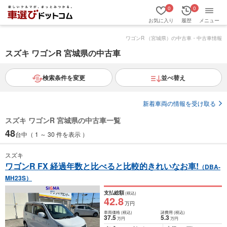
0
0
お気に入り
履歴
メニュー
ワゴンR （宮城県）の中古車・中古車情報
スズキ ワゴンR 宮城県の中古車
検索条件を変更
並べ替え
新着車両の情報を受け取る
スズキ ワゴンR 宮城県の中古車一覧
48
台中（ 1 ～ 30 件を表示 ）
スズキ
ワゴンR FX 経過年数と比べると比較的きれいなお車!
（DBA-
MH23S）
支払総額
(税込)
42
.8
万円
車両価格
(税込)
諸費用
(税込)
37
.5
5
.3
万円
万円