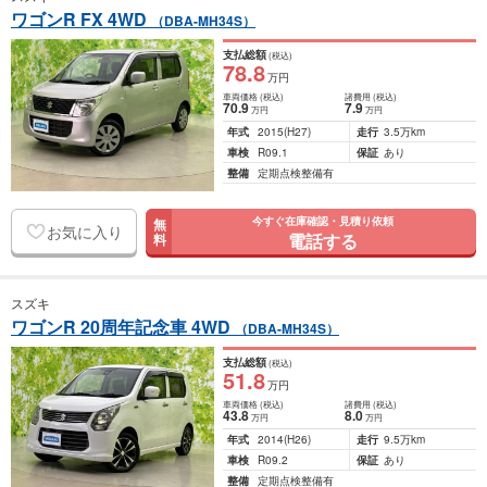
ワゴンR FX 4WD
（DBA-MH34S）
支払総額
(税込)
78
.8
万円
車両価格
(税込)
諸費用
(税込)
70
.9
7
.9
万円
万円
年式
2015
(H27)
走行
3.5万km
車検
R09.1
保証
あり
整備
定期点検整備有
今すぐ在庫確認・見積り依頼
無
お気に入り
電話する
料
スズキ
ワゴンR 20周年記念車 4WD
（DBA-MH34S）
支払総額
(税込)
51
.8
万円
車両価格
(税込)
諸費用
(税込)
43
.8
8
.0
万円
万円
年式
2014
(H26)
走行
9.5万km
車検
R09.2
保証
あり
整備
定期点検整備有