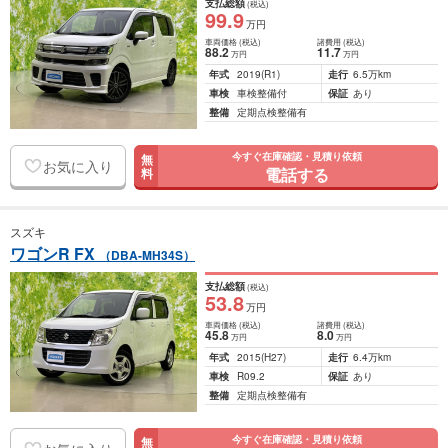
支払総額
(税込)
99
.9
万円
車両価格
(税込)
諸費用
(税込)
88
.2
11
.7
万円
万円
年式
2019
(R1)
走行
6.5万km
車検
車検整備付
保証
あり
整備
定期点検整備有
今すぐ在庫確認・見積り依頼
無
お気に入り
電話する
料
スズキ
ワゴンR FX
（DBA-MH34S）
支払総額
(税込)
53
.8
万円
車両価格
(税込)
諸費用
(税込)
45
.8
8
.0
万円
万円
年式
2015
(H27)
走行
6.4万km
車検
R09.2
保証
あり
整備
定期点検整備有
今すぐ在庫確認・見積り依頼
無