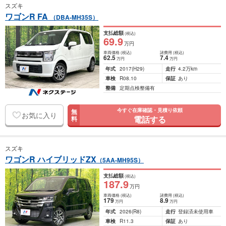
スズキ
ワゴンR FA
（DBA-MH35S）
支払総額
(税込)
69
.9
万円
車両価格
(税込)
諸費用
(税込)
62
.5
7
.4
万円
万円
年式
2017
(H29)
走行
4.2万km
車検
R08.10
保証
あり
整備
定期点検整備有
今すぐ在庫確認・見積り依頼
無
お気に入り
電話する
料
スズキ
ワゴンR ハイブリッドZX
（5AA-MH95S）
支払総額
(税込)
187
.9
万円
車両価格
(税込)
諸費用
(税込)
179
8
.9
万円
万円
年式
2026
(R8)
走行
登録済未使用車
車検
R11.3
保証
あり