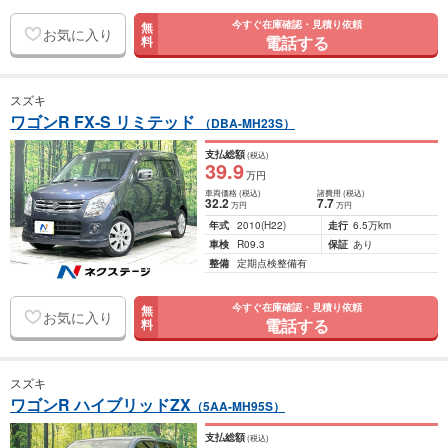
今すぐ在庫確認・見積り依頼
無
お気に入り
電話する
料
スズキ
ワゴンR FX-S リミテッド
（DBA-MH23S）
支払総額
(税込)
39
.9
万円
車両価格
(税込)
諸費用
(税込)
32
.2
7
.7
万円
万円
年式
2010
(H22)
走行
6.5万km
車検
R09.3
保証
あり
整備
定期点検整備有
今すぐ在庫確認・見積り依頼
無
お気に入り
電話する
料
スズキ
ワゴンR ハイブリッドZX
（5AA-MH95S）
支払総額
(税込)