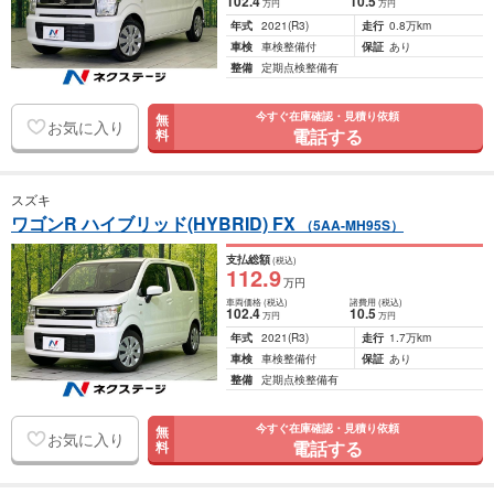
102
.4
10
.5
万円
万円
年式
2021
(R3)
走行
0.8万km
車検
車検整備付
保証
あり
整備
定期点検整備有
今すぐ在庫確認・見積り依頼
無
お気に入り
電話する
料
スズキ
ワゴンR ハイブリッド(HYBRID) FX
（5AA-MH95S）
支払総額
(税込)
112
.9
万円
車両価格
(税込)
諸費用
(税込)
102
.4
10
.5
万円
万円
年式
2021
(R3)
走行
1.7万km
車検
車検整備付
保証
あり
整備
定期点検整備有
今すぐ在庫確認・見積り依頼
無
お気に入り
電話する
料