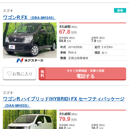
スズキ
新着
ワゴンR FX
（DBA-MH34S）
支払総額
(税込)
67
.8
万円
車両価格
(税込)
諸費用
(税込)
59
.9
7
.9
万円
万円
年式
2016
(H28)
走行
2.9万km
車検
R09.9
保証
あり
整備
定期点検整備有
今すぐ在庫確認・見積り依頼
無
お気に入り
電話する
料
スズキ
ワゴンR ハイブリッド(HYBRID) FX セーフティパッケージ
（DAA-MH55S）
支払総額
(税込)
79
.9
万円
車両価格
(税込)
諸費用
(税込)
69
.2
10
.7
万円
万円