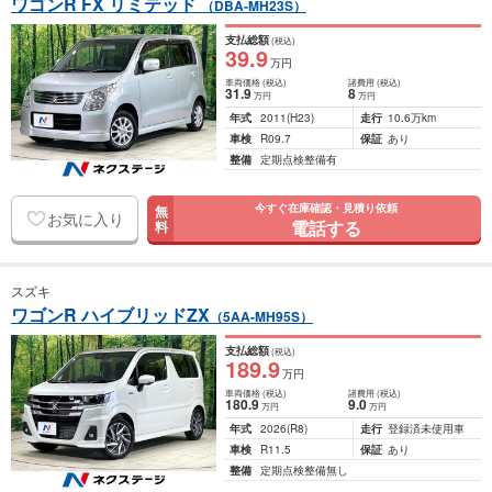
ワゴンR FX リミテッド
（DBA-MH23S）
支払総額
(税込)
39
.9
万円
車両価格
(税込)
諸費用
(税込)
31
.9
8
万円
万円
年式
2011
(H23)
走行
10.6万km
車検
R09.7
保証
あり
整備
定期点検整備有
今すぐ在庫確認・見積り依頼
無
お気に入り
電話する
料
スズキ
ワゴンR ハイブリッドZX
（5AA-MH95S）
支払総額
(税込)
189
.9
万円
車両価格
(税込)
諸費用
(税込)
180
.9
9
.0
万円
万円
年式
2026
(R8)
走行
登録済未使用車
車検
R11.5
保証
あり
整備
定期点検整備無し