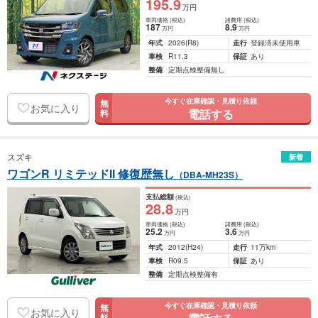
195
.9
万円
車両価格
(税込)
諸費用
(税込)
187
8
.9
万円
万円
年式
2026
(R8)
走行
登録済未使用車
車検
R11.3
保証
あり
整備
定期点検整備無し
今すぐ在庫確認・見積り依頼
無
お気に入り
電話する
料
スズキ
新着
ワゴンR リミテッドII 修復歴無し
（DBA-MH23S）
支払総額
(税込)
28
.8
万円
車両価格
(税込)
諸費用
(税込)
25
.2
3
.6
万円
万円
年式
2012
(H24)
走行
11万km
車検
R09.5
保証
あり
整備
定期点検整備有
今すぐ在庫確認・見積り依頼
無
お気に入り
料