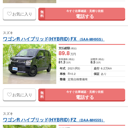
今すぐ在庫確認・見積り依頼
無
お気に入り
電話する
料
スズキ
ワゴンR ハイブリッド(HYBRID) FX
（5AA-MH95S）
支払総額
(税込)
89
.8
万円
車両価格
(税込)
諸費用
(税込)
81
.3
8
.5
万円
万円
年式
2021
(R3)
走行
6.2万km
車検
R10.2
保証
あり
整備
定期点検整備有
今すぐ在庫確認・見積り依頼
無
お気に入り
電話する
料
スズキ
ワゴンR ハイブリッド(HYBRID) FZ
（DAA-MH55S）