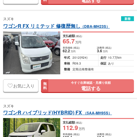
電話する
スズキ
新着
ワゴンR FX リミテッド 修復歴無し
（DBA-MH23S）
支払総額
(税込)
65
.7
万円
車両価格
(税込)
諸費用
(税込)
62
.2
3
.6
万円
万円
年式
2012
(H24)
走行
10.7万km
車検
R09.3
保証
あり
整備
定期点検整備有
今すぐ在庫確認・見積り依頼
無
お気に入り
電話する
料
スズキ
ワゴンR ハイブリッド(HYBRID) FX
（5AA-MH95S）
支払総額
(税込)
112
.9
万円
車両価格
(税込)
諸費用
(税込)