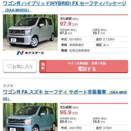
ワゴンR ハイブリッド(HYBRID) FX セーフティパッケージ
（DAA-MH55S）
支払総額
(税込)
97
.9
万円
車両価格
(税込)
諸費用
(税込)
87
.2
10
.7
万円
万円
年式
2019
(R1)
走行
2.1万km
車検
車検整備付
保証
あり
整備
定期点検整備有
今すぐ在庫確認・見積り依頼
無
お気に入り
電話する
料
スズキ
ワゴンR FA スズキ セーフティ サポート非装着車
（5BA-MH8
5S）
支払総額
(税込)
95
.9
万円
車両価格
(税込)
諸費用
(税込)
85
.4
10
.5
万円
万円
年式
2021
(R3)
走行
3万km