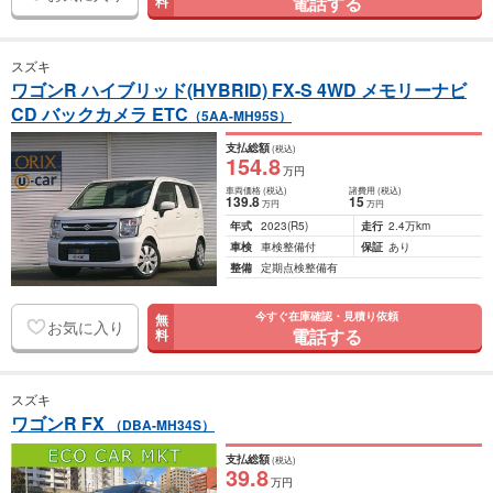
電話する
料
スズキ
ワゴンR ハイブリッド(HYBRID) FX-S 4WD メモリーナビ
CD バックカメラ ETC
（5AA-MH95S）
支払総額
(税込)
154
.8
万円
車両価格
(税込)
諸費用
(税込)
139
.8
15
万円
万円
年式
2023
(R5)
走行
2.4万km
車検
車検整備付
保証
あり
整備
定期点検整備有
今すぐ在庫確認・見積り依頼
無
お気に入り
電話する
料
スズキ
ワゴンR FX
（DBA-MH34S）
支払総額
(税込)
39
.8
万円