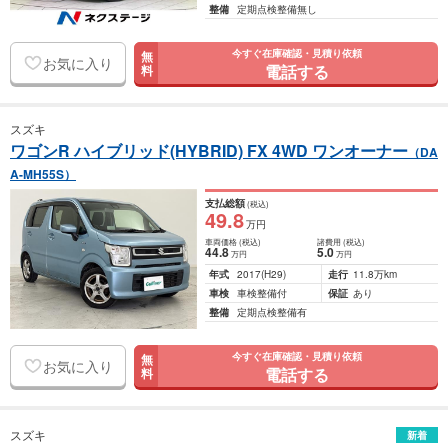
整備
定期点検整備無し
今すぐ在庫確認・見積り依頼
無
お気に入り
電話する
料
スズキ
ワゴンR ハイブリッド(HYBRID) FX 4WD ワンオーナー
（DA
A-MH55S）
支払総額
(税込)
49
.8
万円
車両価格
(税込)
諸費用
(税込)
44
.8
5
.0
万円
万円
年式
2017
(H29)
走行
11.8万km
車検
車検整備付
保証
あり
整備
定期点検整備有
今すぐ在庫確認・見積り依頼
無
お気に入り
電話する
料
スズキ
新着