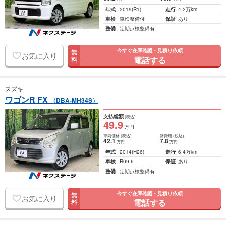
年式
2019
(R1)
走行
4.2万km
車検
車検整備付
保証
あり
整備
定期点検整備有
今すぐ在庫確認・見積り依頼
無
お気に入り
電話する
料
スズキ
ワゴンR FX
（DBA-MH34S）
支払総額
(税込)
49
.9
万円
車両価格
(税込)
諸費用
(税込)
42
.1
7
.8
万円
万円
年式
2014
(H26)
走行
6.4万km
車検
R09.6
保証
あり
整備
定期点検整備有
今すぐ在庫確認・見積り依頼
無
お気に入り
電話する
料