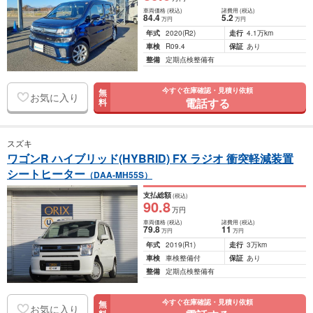
車両価格
(税込)
諸費用
(税込)
84
.4
5
.2
万円
万円
年式
2020
(R2)
走行
4.1万km
車検
R09.4
保証
あり
整備
定期点検整備有
今すぐ在庫確認・見積り依頼
無
お気に入り
電話する
料
スズキ
ワゴンR ハイブリッド(HYBRID) FX ラジオ 衝突軽減装置
シートヒーター
（DAA-MH55S）
支払総額
(税込)
90
.8
万円
車両価格
(税込)
諸費用
(税込)
79
.8
11
万円
万円
年式
2019
(R1)
走行
3万km
車検
車検整備付
保証
あり
整備
定期点検整備有
今すぐ在庫確認・見積り依頼
無
お気に入り