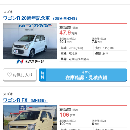
スズキ
ワゴンR 20周年記念車
（DBA-MH34S）
支払総額
(税込)
47
.9
万円
車両価格
(税込)
諸費用
(税込)
40
.1
7
.8
万円
万円
年式
2014
(H26)
走行
7.2万km
車検
R09.5
保証
あり
整備
定期点検整備有
今すぐ
無
お気に入り
在庫確認・見積依頼
料
スズキ
ワゴンR FX
（MH85S）
支払総額
(税込)
106
万円
車両価格
(税込)
諸費用
(税込)
100
6
万円
万円