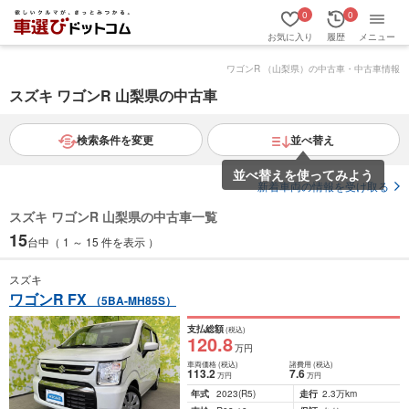
0
0
お気に入り
履歴
メニュー
ワゴンR （山梨県）の中古車・中古車情報
スズキ ワゴンR 山梨県の中古車
検索条件を変更
並べ替え
並べ替えを使ってみよう
新着車両の情報を受け取る
スズキ ワゴンR 山梨県の中古車一覧
15
台中（ 1 ～ 15 件を表示 ）
スズキ
ワゴンR FX
（5BA-MH85S）
支払総額
(税込)
120
.8
万円
車両価格
(税込)
諸費用
(税込)
113
.2
7
.6
万円
万円
年式
2023
(R5)
走行
2.3万km