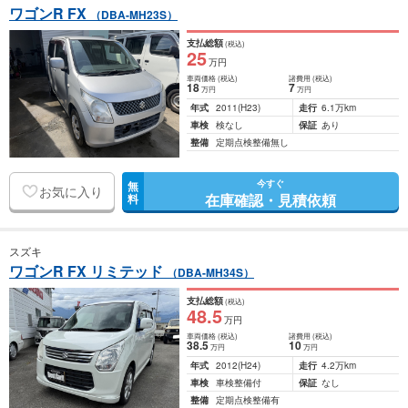
ワゴンR FX
（DBA-MH23S）
支払総額
(税込)
25
万円
車両価格
(税込)
諸費用
(税込)
18
7
万円
万円
年式
2011
(H23)
走行
6.1万km
車検
検なし
保証
あり
整備
定期点検整備無し
今すぐ
無
お気に入り
在庫確認・見積依頼
料
スズキ
ワゴンR FX リミテッド
（DBA-MH34S）
支払総額
(税込)
48
.5
万円
車両価格
(税込)
諸費用
(税込)
38
.5
10
万円
万円
年式
2012
(H24)
走行
4.2万km
車検
車検整備付
保証
なし
整備
定期点検整備有