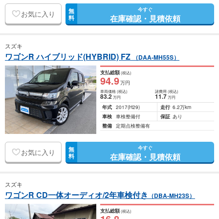
今すぐ
無
お気に入り
在庫確認・見積依頼
料
スズキ
ワゴンR ハイブリッド(HYBRID) FZ
（DAA-MH55S）
支払総額
(税込)
94
.9
万円
車両価格
(税込)
諸費用
(税込)
83
.2
11
.7
万円
万円
年式
2017
(H29)
走行
6.2万km
車検
車検整備付
保証
あり
整備
定期点検整備有
今すぐ
無
お気に入り
在庫確認・見積依頼
料
スズキ
ワゴンR CD一体オーディオ/2年車検付き
（DBA-MH23S）
支払総額
(税込)
16
.8