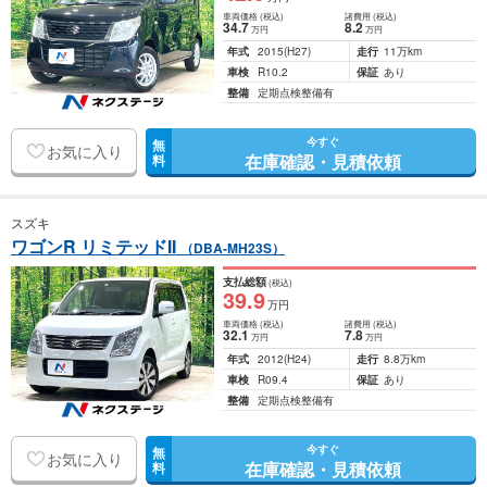
車両価格
(税込)
諸費用
(税込)
34
.7
8
.2
万円
万円
年式
2015
(H27)
走行
11万km
車検
R10.2
保証
あり
整備
定期点検整備有
今すぐ
無
お気に入り
在庫確認・見積依頼
料
スズキ
ワゴンR リミテッドII
（DBA-MH23S）
支払総額
(税込)
39
.9
万円
車両価格
(税込)
諸費用
(税込)
32
.1
7
.8
万円
万円
年式
2012
(H24)
走行
8.8万km
車検
R09.4
保証
あり
整備
定期点検整備有
今すぐ
無
お気に入り
在庫確認・見積依頼
料