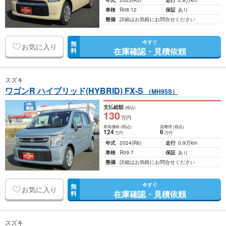
年式
2023
(R5)
走行
2.8万km
車検
R08.12
保証
あり
整備
詳細はお気軽にお問合せください
今すぐ
無
お気に入り
在庫確認・見積依頼
料
スズキ
ワゴンR ハイブリッド(HYBRID) FX-S
（MH95S）
支払総額
(税込)
130
万円
車両価格
(税込)
諸費用
(税込)
124
6
万円
万円
年式
2024
(R6)
走行
0.9万km
車検
R09.7
保証
あり
整備
詳細はお気軽にお問合せください
今すぐ
無
お気に入り
在庫確認・見積依頼
料
スズキ