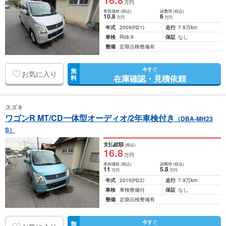
万円
車両価格
(税込)
諸費用
(税込)
10
.8
6
万円
万円
年式
2009
(H21)
走行
7.9万km
車検
R08.9
保証
なし
整備
定期点検整備有
今すぐ
無
お気に入り
在庫確認・見積依頼
料
スズキ
ワゴンR MT/CD一体型オーディオ/2年車検付き
（DBA-MH23
S）
支払総額
(税込)
16
.8
万円
車両価格
(税込)
諸費用
(税込)
11
5
.8
万円
万円
年式
2010
(H22)
走行
7.9万km
車検
車検整備付
保証
なし
整備
定期点検整備有
今すぐ
無