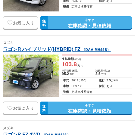
車検
R08.10
保証
あり
整備
定期点検整備有
今すぐ
無
お気に入り
在庫確認・見積依頼
料
スズキ
ワゴンR ハイブリッド(HYBRID) FZ
（DAA-MH55S）
支払総額
(税込)
103
.8
万円
車両価格
(税込)
諸費用
(税込)
95
.2
8
.6
万円
万円
年式
2018
(H30)
走行
2.5万km
車検
R09.12
保証
あり
整備
定期点検整備有
今すぐ
無
お気に入り
在庫確認・見積依頼
料
スズキ
ワゴンR FZ 4WD
（DAA-MH44S）