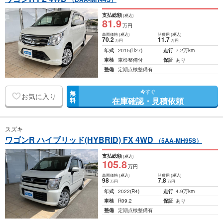
支払総額
(税込)
81
.9
万円
車両価格
(税込)
諸費用
(税込)
70
.2
11
.7
万円
万円
年式
2015
(H27)
走行
7.2万km
車検
車検整備付
保証
あり
整備
定期点検整備有
今すぐ
無
お気に入り
在庫確認・見積依頼
料
スズキ
ワゴンR ハイブリッド(HYBRID) FX 4WD
（5AA-MH95S）
支払総額
(税込)
105
.8
万円
車両価格
(税込)
諸費用
(税込)
98
7
.8
万円
万円
年式
2022
(R4)
走行
4.9万km
車検
R09.2
保証
あり
整備
定期点検整備有