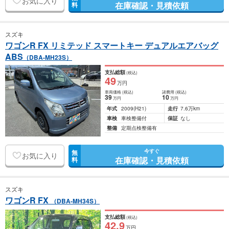
お気に入り
在庫確認・見積依頼
料
スズキ
ワゴンR FX リミテッド スマートキー デュアルエアバッグ
ABS
（DBA-MH23S）
支払総額
(税込)
49
万円
車両価格
(税込)
諸費用
(税込)
39
10
万円
万円
年式
2009
(H21)
走行
7.6万km
車検
車検整備付
保証
なし
整備
定期点検整備有
今すぐ
無
お気に入り
在庫確認・見積依頼
料
スズキ
ワゴンR FX
（DBA-MH34S）
支払総額
(税込)
42
.9
万円