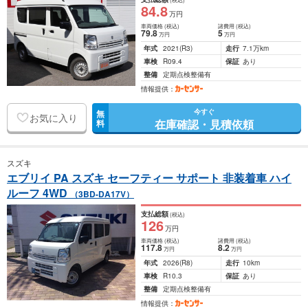
84
.8
万円
車両価格
(税込)
諸費用
(税込)
79
.8
5
万円
万円
年式
2021
(R3)
走行
7.1万km
車検
R09.4
保証
あり
整備
定期点検整備有
情報提供：
今すぐ
無
お気に入り
在庫確認・見積依頼
料
スズキ
エブリイ PA スズキ セーフティー サポート 非装着車 ハイ
ルーフ 4WD
（3BD-DA17V）
支払総額
(税込)
126
万円
車両価格
(税込)
諸費用
(税込)
117
.8
8
.2
万円
万円
年式
2026
(R8)
走行
10km
車検
R10.3
保証
あり
整備
定期点検整備有
情報提供：