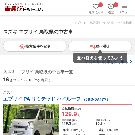
0
0
お気に入り
履歴
メニュー
エブリイ （鳥取県）の中古車・中古車情報
スズキ エブリイ 鳥取県の中古車
検索条件を変更
並べ替え
並べ替えを使ってみよう
新着車両の情報を受け取る
スズキ エブリイ 鳥取県の中古車一覧
16
台中（ 1 ～ 16 件を表示 ）
スズキ
エブリイ PA リミテッド ハイルーフ
（5BD-DA17V）
支払総額
(税込)
129
.9
万円
車両価格
(税込)
諸費用
(税込)
119
.3
10
.6
万円
万円
年式
2024
(R6)
走行
1.8万km