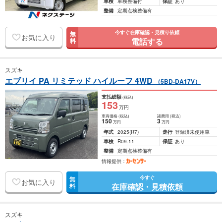
車検
車検整備付
保証
あり
整備
定期点検整備有
今すぐ在庫確認・見積り依頼
無
お気に入り
電話する
料
スズキ
エブリイ PA リミテッド ハイルーフ 4WD
（5BD-DA17V）
支払総額
(税込)
153
万円
車両価格
(税込)
諸費用
(税込)
150
3
万円
万円
年式
2025
(R7)
走行
登録済未使用車
車検
R09.11
保証
あり
整備
定期点検整備有
情報提供：
今すぐ
無
お気に入り
在庫確認・見積依頼
料
スズキ