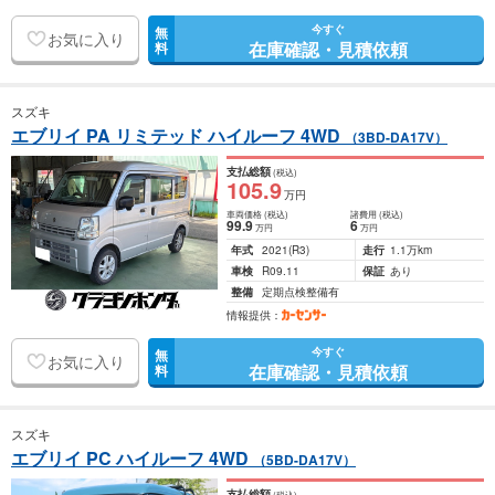
今すぐ
無
お気に入り
在庫確認・見積依頼
料
スズキ
エブリイ PA リミテッド ハイルーフ 4WD
（3BD-DA17V）
支払総額
(税込)
105
.9
万円
車両価格
(税込)
諸費用
(税込)
99
.9
6
万円
万円
年式
2021
(R3)
走行
1.1万km
車検
R09.11
保証
あり
整備
定期点検整備有
情報提供：
今すぐ
無
お気に入り
在庫確認・見積依頼
料
スズキ
エブリイ PC ハイルーフ 4WD
（5BD-DA17V）
支払総額
(税込)