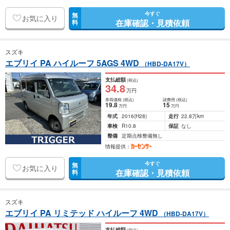
今すぐ
無
お気に入り
在庫確認・見積依頼
料
スズキ
エブリイ PA ハイルーフ 5AGS 4WD
（HBD-DA17V）
支払総額
(税込)
34
.8
万円
車両価格
(税込)
諸費用
(税込)
19
.8
15
万円
万円
年式
2016
(H28)
走行
22.8万km
車検
R10.8
保証
なし
整備
定期点検整備無し
情報提供：
今すぐ
無
お気に入り
在庫確認・見積依頼
料
スズキ
エブリイ PA リミテッド ハイルーフ 4WD
（HBD-DA17V）
支払総額
(税込)