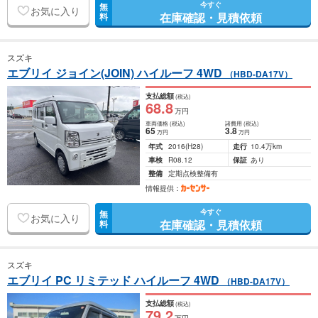
今すぐ
無
お気に入り
在庫確認・見積依頼
料
スズキ
エブリイ ジョイン(JOIN) ハイルーフ 4WD
（HBD-DA17V）
支払総額
(税込)
68
.8
万円
車両価格
(税込)
諸費用
(税込)
65
3
.8
万円
万円
年式
2016
(H28)
走行
10.4万km
車検
R08.12
保証
あり
整備
定期点検整備有
情報提供：
今すぐ
無
お気に入り
在庫確認・見積依頼
料
スズキ
エブリイ PC リミテッド ハイルーフ 4WD
（HBD-DA17V）
支払総額
(税込)
79
.2