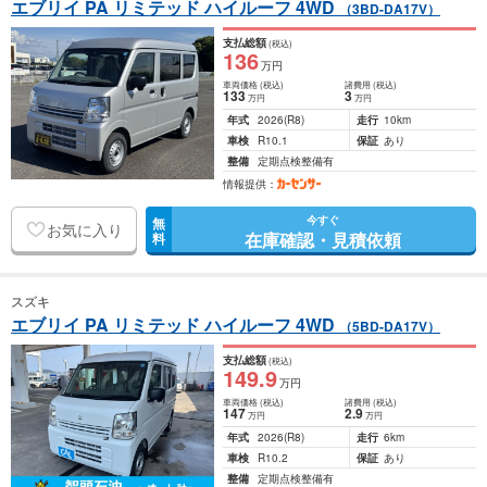
エブリイ PA リミテッド ハイルーフ 4WD
（3BD-DA17V）
支払総額
(税込)
136
万円
車両価格
(税込)
諸費用
(税込)
133
3
万円
万円
年式
2026
(R8)
走行
10km
車検
R10.1
保証
あり
整備
定期点検整備有
情報提供：
今すぐ
無
お気に入り
在庫確認・見積依頼
料
スズキ
エブリイ PA リミテッド ハイルーフ 4WD
（5BD-DA17V）
支払総額
(税込)
149
.9
万円
車両価格
(税込)
諸費用
(税込)
147
2
.9
万円
万円
年式
2026
(R8)
走行
6km
車検
R10.2
保証
あり
整備
定期点検整備有