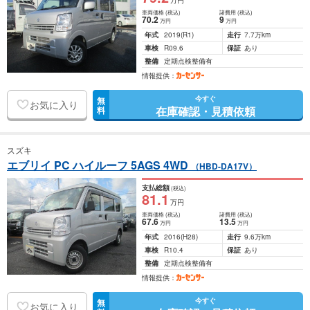
万円
車両価格
(税込)
諸費用
(税込)
70
.2
9
万円
万円
年式
2019
(R1)
走行
7.7万km
車検
R09.6
保証
あり
整備
定期点検整備有
情報提供：
今すぐ
無
お気に入り
在庫確認・見積依頼
料
スズキ
エブリイ PC ハイルーフ 5AGS 4WD
（HBD-DA17V）
支払総額
(税込)
81
.1
万円
車両価格
(税込)
諸費用
(税込)
67
.6
13
.5
万円
万円
年式
2016
(H28)
走行
9.6万km
車検
R10.4
保証
あり
整備
定期点検整備有
情報提供：
今すぐ
無
お気に入り