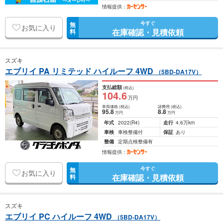
情報提供：
今すぐ
無
お気に入り
在庫確認・見積依頼
料
スズキ
エブリイ PA リミテッド ハイルーフ 4WD
（5BD-DA17V）
支払総額
(税込)
104
.6
万円
車両価格
(税込)
諸費用
(税込)
95
.8
8
.8
万円
万円
年式
2022
(R4)
走行
4.6万km
車検
車検整備付
保証
あり
整備
定期点検整備有
情報提供：
今すぐ
無
お気に入り
在庫確認・見積依頼
料
スズキ
エブリイ PC ハイルーフ 4WD
（5BD-DA17V）