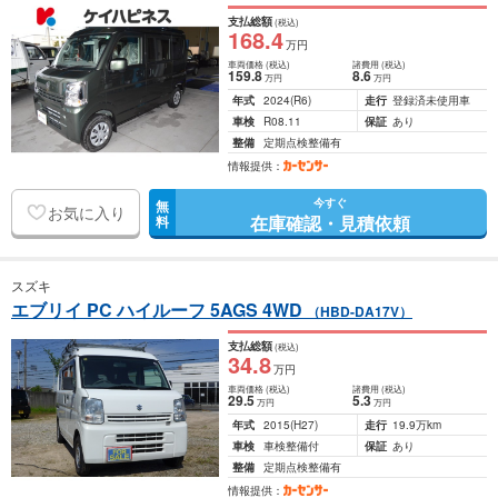
支払総額
(税込)
168
.4
万円
車両価格
(税込)
諸費用
(税込)
159
.8
8
.6
万円
万円
年式
2024
(R6)
走行
登録済未使用車
車検
R08.11
保証
あり
整備
定期点検整備有
情報提供：
今すぐ
無
お気に入り
在庫確認・見積依頼
料
スズキ
エブリイ PC ハイルーフ 5AGS 4WD
（HBD-DA17V）
支払総額
(税込)
34
.8
万円
車両価格
(税込)
諸費用
(税込)
29
.5
5
.3
万円
万円
年式
2015
(H27)
走行
19.9万km
車検
車検整備付
保証
あり
整備
定期点検整備有
情報提供：