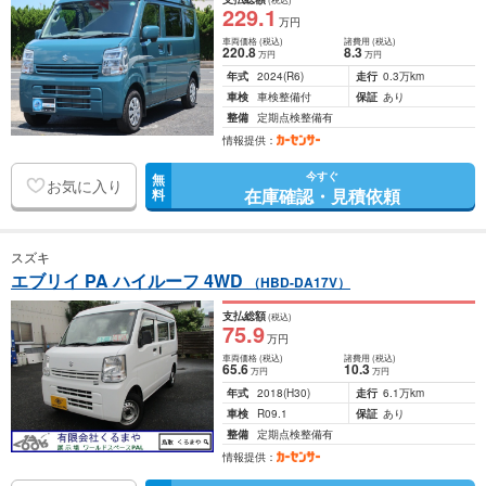
229
.1
万円
車両価格
(税込)
諸費用
(税込)
220
.8
8
.3
万円
万円
年式
2024
(R6)
走行
0.3万km
車検
車検整備付
保証
あり
整備
定期点検整備有
情報提供：
今すぐ
無
お気に入り
在庫確認・見積依頼
料
スズキ
エブリイ PA ハイルーフ 4WD
（HBD-DA17V）
支払総額
(税込)
75
.9
万円
車両価格
(税込)
諸費用
(税込)
65
.6
10
.3
万円
万円
年式
2018
(H30)
走行
6.1万km
車検
R09.1
保証
あり
整備
定期点検整備有
情報提供：