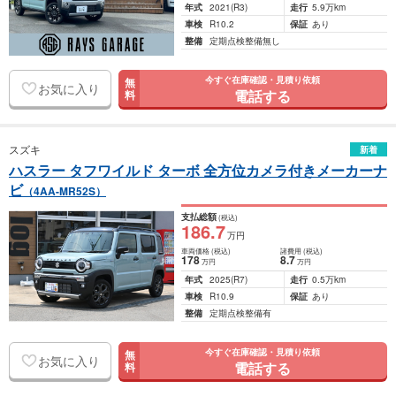
年式
2021
(R3)
走行
5.9万km
車検
R10.2
保証
あり
整備
定期点検整備無し
今すぐ在庫確認・見積り依頼
無
お気に入り
電話する
料
スズキ
新着
ハスラー タフワイルド ターボ 全方位カメラ付きメーカーナ
ビ
（4AA-MR52S）
支払総額
(税込)
186
.7
万円
車両価格
(税込)
諸費用
(税込)
178
8
.7
万円
万円
年式
2025
(R7)
走行
0.5万km
車検
R10.9
保証
あり
整備
定期点検整備有
今すぐ在庫確認・見積り依頼
無
お気に入り
電話する
料