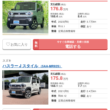
支払総額
(税込)
176
.8
万円
車両価格
(税込)
諸費用
(税込)
168
.4
8
.4
万円
万円
年式
2023
(R5)
走行
3.7万km
車検
R10.1
保証
あり
整備
定期点検整備有
今すぐ在庫確認・見積り依頼
無
お気に入り
電話する
料
スズキ
ハスラー J スタイル
（5AA-MR92S）
支払総額
(税込)
175
.8
万円
車両価格
(税込)
諸費用
(税込)
168
.1
7
.7
万円
万円
年式
2021
(R3)
走行
2.4万km
車検
R08.12
保証
あり
整備
定期点検整備有