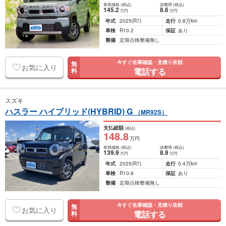
車両価格
(税込)
諸費用
(税込)
145
.2
8
.6
万円
万円
年式
2025
(R7)
走行
0.8万km
車検
R10.2
保証
あり
整備
定期点検整備無し
今すぐ在庫確認・見積り依頼
無
お気に入り
電話する
料
スズキ
ハスラー ハイブリッド(HYBRID) G
（MR92S）
支払総額
(税込)
148
.8
万円
車両価格
(税込)
諸費用
(税込)
139
.9
8
.9
万円
万円
年式
2025
(R7)
走行
0.4万km
車検
R10.6
保証
あり
整備
定期点検整備無し
今すぐ在庫確認・見積り依頼
無
お気に入り
電話する
料