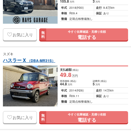
105
.8
3
万円
万円
年式
2018
(H30)
走行
9.8万km
車検
R09.4
保証
あり
整備
定期点検整備無し
今すぐ在庫確認・見積り依頼
無
お気に入り
電話する
料
スズキ
ハスラー X
（DBA-MR31S）
支払総額
(税込)
49
.8
万円
車両価格
(税込)
諸費用
(税込)
44
.8
5
万円
万円
年式
2014
(H26)
走行
14万km
車検
R09.11
保証
あり
整備
定期点検整備無し
今すぐ在庫確認・見積り依頼
無
お気に入り
電話する
料