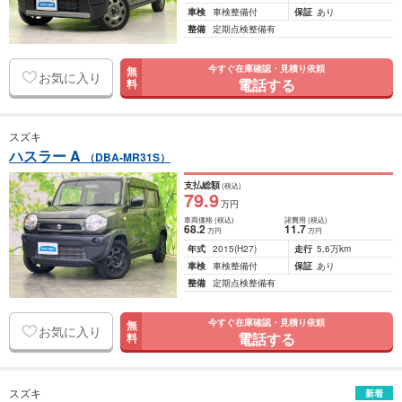
車検
車検整備付
保証
あり
整備
定期点検整備有
今すぐ在庫確認・見積り依頼
無
お気に入り
電話する
料
スズキ
ハスラー A
（DBA-MR31S）
支払総額
(税込)
79
.9
万円
車両価格
(税込)
諸費用
(税込)
68
.2
11
.7
万円
万円
年式
2015
(H27)
走行
5.6万km
車検
車検整備付
保証
あり
整備
定期点検整備有
今すぐ在庫確認・見積り依頼
無
お気に入り
電話する
料
スズキ
新着