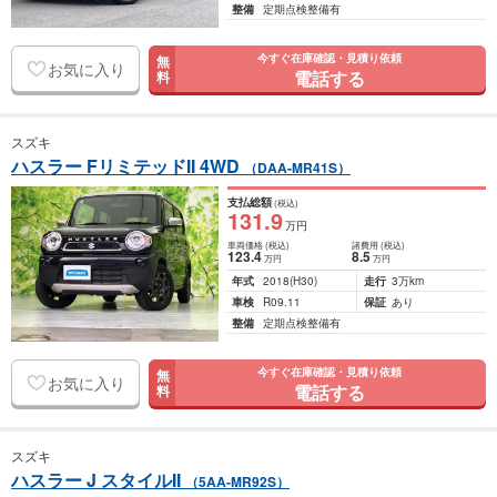
整備
定期点検整備有
今すぐ在庫確認・見積り依頼
無
お気に入り
電話する
料
スズキ
ハスラー FリミテッドII 4WD
（DAA-MR41S）
支払総額
(税込)
131
.9
万円
車両価格
(税込)
諸費用
(税込)
123
.4
8
.5
万円
万円
年式
2018
(H30)
走行
3万km
車検
R09.11
保証
あり
整備
定期点検整備有
今すぐ在庫確認・見積り依頼
無
お気に入り
電話する
料
スズキ
ハスラー J スタイルII
（5AA-MR92S）