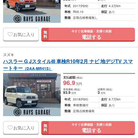
年式
2017
(H29)
走行
4.3万km
車検
R09.10
保証
あり
整備
定期点検整備無し
今すぐ在庫確認・見積り依頼
無
お気に入り
電話する
料
スズキ
ハスラー G JスタイルIII 車検R10年2月 ナビ 地デジTV スマ
ートキー
（DAA-MR41S）
支払総額
(税込)
96
.9
万円
車両価格
(税込)
諸費用
(税込)
93
.9
3
万円
万円
年式
2018
(H30)
走行
8.7万km
車検
車検整備付
保証
あり
整備
定期点検整備有
今すぐ在庫確認・見積り依頼
無
お気に入り
電話する
料