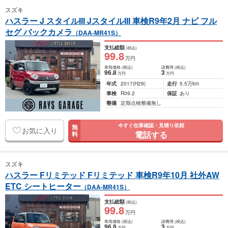
スズキ
ハスラー J スタイルIII JスタイルIII 車検R9年2月 ナビ フル
セグ バックカメラ
（DAA-MR41S）
支払総額
(税込)
99
.8
万円
車両価格
(税込)
諸費用
(税込)
96
.8
3
万円
万円
年式
2017
(H29)
走行
5.5万km
車検
R09.2
保証
あり
整備
定期点検整備無し
今すぐ在庫確認・見積り依頼
無
お気に入り
電話する
料
スズキ
ハスラー Fリミテッド Fリミテッド 車検R9年10月 社外AW
ETC シートヒーター
（DAA-MR41S）
支払総額
(税込)
99
.8
万円
車両価格
(税込)
諸費用
(税込)
96
.8
3
万円
万円