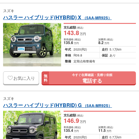
スズキ
ハスラー ハイブリッド(HYBRID) X
（5AA-MR92S）
支払総額
(税込)
143
.8
万円
車両価格
(税込)
諸費用
(税込)
135
.6
8
.2
万円
万円
年式
2020
(R2)
走行
5.1万km
車検
R09.8
保証
あり
整備
定期点検整備有
今すぐ在庫確認・見積り依頼
無
お気に入り
電話する
料
スズキ
ハスラー ハイブリッド(HYBRID) G
（5AA-MR92S）
支払総額
(税込)
146
.9
万円
車両価格
(税込)
諸費用
(税込)
135
.4
11
.5
万円
万円
年式
2020
(R2)
走行
0.7万km