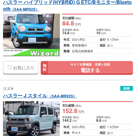
ハスラー ハイブリッド(HYBRID) G ETC/Bモニター/Blueto
oth
（5AA-MR92S）
支払総額
(税込)
84
.8
万円
車両価格
(税込)
諸費用
(税込)
74
.8
10
万円
万円
年式
2021
(R3)
走行
9.1万km
車検
車検整備付
保証
あり
整備
定期点検整備有
今すぐ在庫確認・見積り依頼
無
お気に入り
電話する
料
スズキ
新着
ハスラー J スタイル
（5AA-MR92S）
支払総額
(税込)
152
.8
万円
車両価格
(税込)
諸費用
(税込)
144
.2
8
.6
万円
万円
年式
2021
(R3)
走行
1.9万km
車検
R10.4
保証
あり