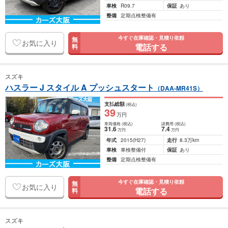
車検
R09.7
保証
あり
整備
定期点検整備有
今すぐ在庫確認・見積り依頼
無
お気に入り
電話する
料
スズキ
ハスラー J スタイル A プッシュスタート
（DAA-MR41S）
支払総額
(税込)
39
万円
車両価格
(税込)
諸費用
(税込)
31
.6
7
.4
万円
万円
年式
2015
(H27)
走行
8.3万km
車検
車検整備付
保証
あり
整備
定期点検整備有
今すぐ在庫確認・見積り依頼
無
お気に入り
電話する
料
スズキ