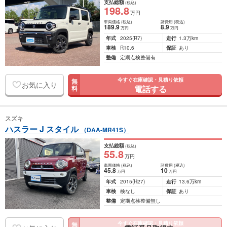
支払総額
(税込)
198
.8
万円
車両価格
(税込)
諸費用
(税込)
189
.9
8
.9
万円
万円
年式
2025
(R7)
走行
1.3万km
車検
R10.6
保証
あり
整備
定期点検整備有
今すぐ在庫確認・見積り依頼
無
お気に入り
電話する
料
スズキ
ハスラー J スタイル
（DAA-MR41S）
支払総額
(税込)
55
.8
万円
車両価格
(税込)
諸費用
(税込)
45
.8
10
万円
万円
年式
2015
(H27)
走行
13.6万km
車検
検なし
保証
あり
整備
定期点検整備無し
今すぐ在庫確認・見積り依頼
無