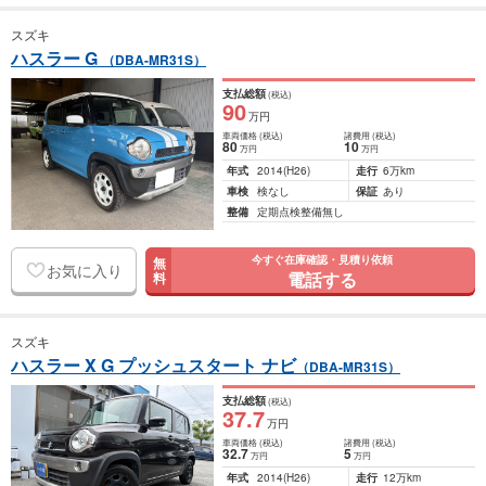
スズキ
ハスラー G
（DBA-MR31S）
支払総額
(税込)
90
万円
車両価格
(税込)
諸費用
(税込)
80
10
万円
万円
年式
2014
(H26)
走行
6万km
車検
検なし
保証
あり
整備
定期点検整備無し
今すぐ在庫確認・見積り依頼
無
お気に入り
電話する
料
スズキ
ハスラー X G プッシュスタート ナビ
（DBA-MR31S）
支払総額
(税込)
37
.7
万円
車両価格
(税込)
諸費用
(税込)
32
.7
5
万円
万円
年式
2014
(H26)
走行
12万km