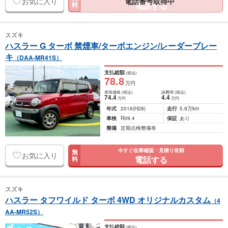
お気に入り
電話する
料
スズキ
ハスラー G ターボ 禁煙車/ターボエンジン/レーダーブレー
キ
（DAA-MR41S）
支払総額
(税込)
78
.8
万円
車両価格
(税込)
諸費用
(税込)
74
.4
4
.4
万円
万円
年式
2016
(H28)
走行
5.9万km
車検
R09.4
保証
あり
整備
定期点検整備有
今すぐ在庫確認・見積り依頼
無
お気に入り
電話する
料
スズキ
ハスラー タフワイルド ターボ 4WD オリジナルカスタム
（4
AA-MR52S）
支払総額
(税込)