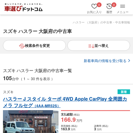
0
0
お気に入り
履歴
メニュー
ハスラー （大阪府）の中古車・中古車情報
スズキ ハスラー 大阪府の中古車
検索条件を変更
並べ替え
新着車両の情報を受け取る
スズキ ハスラー 大阪府の中古車一覧
105
台中（ 1 ～ 30 件を表示 ）
スズキ
新着
ハスラー J スタイル ターボ 4WD Apple CarPlay 全周囲カ
メラ フルセグ
（4AA-MR52S）
支払総額
(税込)
166
.9
万円
車両価格
(税込)
諸費用
(税込)
163
.9
3
万円
万円