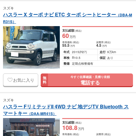
スズキ
ハスラー X ターボ ナビ ETC ターボ シートヒーター
（DBA-M
R31S）
支払総額
(税込)
60
万円
車両価格
(税込)
諸費用
(税込)
55
.5
4
.5
万円
万円
年式
2015
(H27)
走行
9万km
車検
R10.5
保証
あり
整備
定期点検整備有
今すぐ在庫確認・見積り依頼
無
お気に入り
電話する
料
スズキ
ハスラー FリミテッドII 4WD ナビ 地デジTV Bluetooth ス
マートキー
（DAA-MR41S）
支払総額
(税込)
108
.8
万円
車両価格
(税込)
諸費用
(税込)