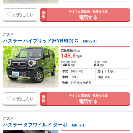
今すぐ在庫確認・見積り依頼
無
お気に入り
電話する
料
スズキ
ハスラー ハイブリッド(HYBRID) G
（MR92S）
支払総額
(税込)
148
.8
万円
車両価格
(税込)
諸費用
(税込)
140
.5
8
.3
万円
万円
年式
2024
(R6)
走行
1.2万km
車検
R09.7
保証
あり
整備
定期点検整備有
今すぐ在庫確認・見積り依頼
無
お気に入り
電話する
料
スズキ
ハスラー タフワイルド ターボ
（MR52S）