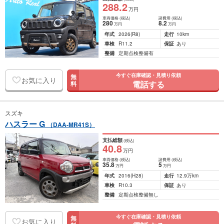
288
.2
万円
車両価格
(税込)
諸費用
(税込)
280
8
.2
万円
万円
年式
2026
(R8)
走行
10km
車検
R11.2
保証
あり
整備
定期点検整備有
今すぐ在庫確認・見積り依頼
無
お気に入り
電話する
料
スズキ
ハスラー G
（DAA-MR41S）
支払総額
(税込)
40
.8
万円
車両価格
(税込)
諸費用
(税込)
35
.8
5
万円
万円
年式
2016
(H28)
走行
12.9万km
車検
R10.3
保証
あり
整備
定期点検整備無し
今すぐ在庫確認・見積り依頼
無
お気に入り