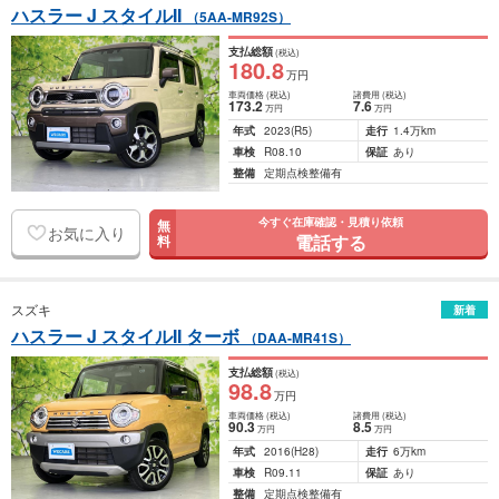
ハスラー J スタイルII
（5AA-MR92S）
支払総額
(税込)
180
.8
万円
車両価格
(税込)
諸費用
(税込)
173
.2
7
.6
万円
万円
年式
2023
(R5)
走行
1.4万km
車検
R08.10
保証
あり
整備
定期点検整備有
今すぐ在庫確認・見積り依頼
無
お気に入り
電話する
料
スズキ
新着
ハスラー J スタイルII ターボ
（DAA-MR41S）
支払総額
(税込)
98
.8
万円
車両価格
(税込)
諸費用
(税込)
90
.3
8
.5
万円
万円
年式
2016
(H28)
走行
6万km
車検
R09.11
保証
あり
整備
定期点検整備有