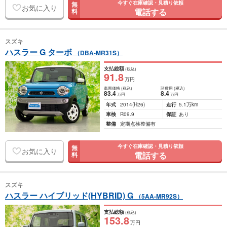
今すぐ在庫確認・見積り依頼
無
お気に入り
電話する
料
スズキ
ハスラー G ターボ
（DBA-MR31S）
支払総額
(税込)
91
.8
万円
車両価格
(税込)
諸費用
(税込)
83
.4
8
.4
万円
万円
年式
2014
(H26)
走行
5.1万km
車検
R09.9
保証
あり
整備
定期点検整備有
今すぐ在庫確認・見積り依頼
無
お気に入り
電話する
料
スズキ
ハスラー ハイブリッド(HYBRID) G
（5AA-MR92S）
支払総額
(税込)
153
.8
万円