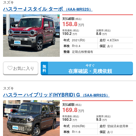
スズキ
ハスラー J スタイル ターボ
（4AA-MR52S）
支払総額
(税込)
158
.8
万円
車両価格
(税込)
諸費用
(税込)
150
.2
8
.6
万円
万円
年式
2021
(R3)
走行
4.8万km
車検
R10.4
保証
あり
整備
定期点検整備有
今すぐ
無
お気に入り
在庫確認・見積依頼
料
スズキ
ハスラー ハイブリッド(HYBRID) G
（5AA-MR92S）
支払総額
(税込)
169
.8
万円
車両価格
(税込)
諸費用
(税込)
160
.3
9
.5
万円
万円
年式
2026
(R8)
走行
登録済未使用車
車検
R11.6
保証
あり