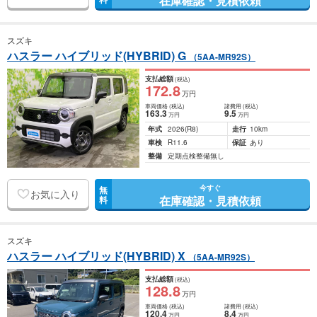
在庫確認・見積依頼
スズキ
ハスラー ハイブリッド(HYBRID) G
（5AA-MR92S）
支払総額
(税込)
172
.8
万円
車両価格
(税込)
諸費用
(税込)
163
.3
9
.5
万円
万円
年式
2026
(R8)
走行
10km
車検
R11.6
保証
あり
整備
定期点検整備無し
今すぐ
無
お気に入り
在庫確認・見積依頼
料
スズキ
ハスラー ハイブリッド(HYBRID) X
（5AA-MR92S）
支払総額
(税込)
128
.8
万円
車両価格
(税込)
諸費用
(税込)
120
.4
8
.4
万円
万円