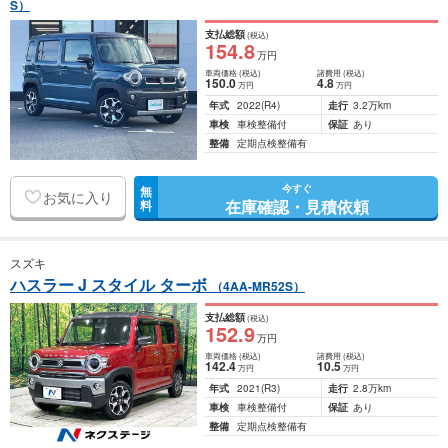
S）
支払総額
(税込)
154
.8
万円
車両価格
(税込)
諸費用
(税込)
150
.0
4
.8
万円
万円
年式
2022
(R4)
走行
3.2万km
車検
車検整備付
保証
あり
整備
定期点検整備有
今すぐ
無
お気に入り
在庫確認・見積依頼
料
スズキ
ハスラー J スタイル ターボ
（4AA-MR52S）
支払総額
(税込)
152
.9
万円
車両価格
(税込)
諸費用
(税込)
142
.4
10
.5
万円
万円
年式
2021
(R3)
走行
2.8万km
車検
車検整備付
保証
あり
整備
定期点検整備有