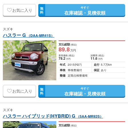
今すぐ
無
お気に入り
在庫確認・見積依頼
料
スズキ
ハスラー G
（DAA-MR41S）
支払総額
(税込)
89
.8
万円
車両価格
(税込)
諸費用
(税込)
78
.2
11
.6
万円
万円
年式
2015
(H27)
走行
5.7万km
車検
車検整備付
保証
あり
整備
定期点検整備有
今すぐ
無
お気に入り
在庫確認・見積依頼
料
スズキ
ハスラー ハイブリッド(HYBRID) G
（5AA-MR92S）
支払総額
(税込)