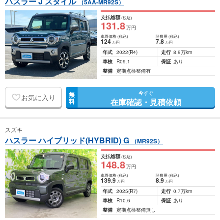
ハスラー J スタイル
（5AA-MR92S）
支払総額
(税込)
131
.8
万円
車両価格
(税込)
諸費用
(税込)
124
7
.8
万円
万円
年式
2022
(R4)
走行
8.9万km
車検
R09.1
保証
あり
整備
定期点検整備有
今すぐ
無
お気に入り
在庫確認・見積依頼
料
スズキ
ハスラー ハイブリッド(HYBRID) G
（MR92S）
支払総額
(税込)
148
.8
万円
車両価格
(税込)
諸費用
(税込)
139
.9
8
.9
万円
万円
年式
2025
(R7)
走行
0.7万km
車検
R10.6
保証
あり
整備
定期点検整備無し