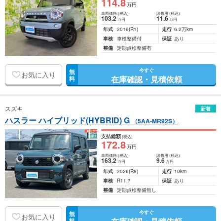
114
.8
万円
車両価格
(税込)
諸費用
(税込)
103
.2
11
.6
万円
万円
年式
2019
(R1)
走行
6.2万km
車検
車検整備付
保証
あり
整備
定期点検整備有
今すぐ
無
お気に入り
在庫確認・見積依頼
料
スズキ
新着
ハスラー ハイブリッド(HYBRID) G
（5AA-MR92S）
支払総額
(税込)
172
.8
万円
車両価格
(税込)
諸費用
(税込)
163
.2
9
.6
万円
万円
年式
2026
(R8)
走行
10km
車検
R11.7
保証
あり
整備
定期点検整備無し
今すぐ
無
お気に入り
料