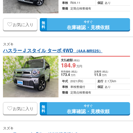
車検
R09.11
保証
あり
整備
定期点検整備有
今すぐ
無
お気に入り
在庫確認・見積依頼
料
スズキ
ハスラー J スタイル ターボ 4WD
（4AA-MR52S）
支払総額
(税込)
184
.9
万円
車両価格
(税込)
諸費用
(税込)
173
.4
11
.5
万円
万円
年式
2021
(R3)
走行
2.1万km
車検
車検整備付
保証
あり
整備
定期点検整備有
今すぐ
無
お気に入り
在庫確認・見積依頼
料
スズキ