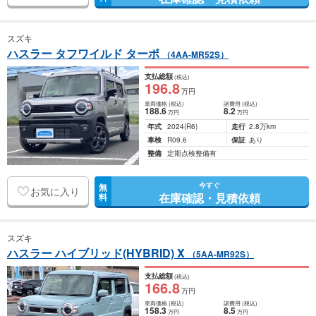
スズキ
ハスラー タフワイルド ターボ
（4AA-MR52S）
支払総額
(税込)
196
.8
万円
車両価格
(税込)
諸費用
(税込)
188
.6
8
.2
万円
万円
年式
2024
(R6)
走行
2.8万km
車検
R09.6
保証
あり
整備
定期点検整備有
今すぐ
無
お気に入り
在庫確認・見積依頼
料
スズキ
ハスラー ハイブリッド(HYBRID) X
（5AA-MR92S）
支払総額
(税込)
166
.8
万円
車両価格
(税込)
諸費用
(税込)
158
.3
8
.5
万円
万円