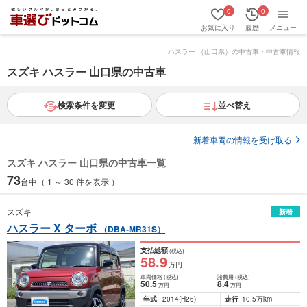
0
0
お気に入り
履歴
メニュー
ハスラー （山口県）の中古車・中古車情報
スズキ ハスラー 山口県の中古車
検索条件を変更
並べ替え
新着車両の情報を受け取る
スズキ ハスラー 山口県の中古車一覧
73
台中（ 1 ～ 30 件を表示 ）
スズキ
新着
ハスラー X ターボ
（DBA-MR31S）
支払総額
(税込)
58
.9
万円
車両価格
(税込)
諸費用
(税込)
50
.5
8
.4
万円
万円
年式
2014
(H26)
走行
10.5万km