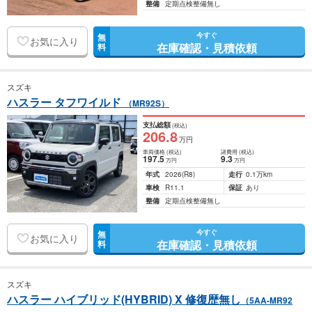
整備
定期点検整備無し
今すぐ
無
お気に入り
在庫確認・見積依頼
料
スズキ
ハスラー タフワイルド
（MR92S）
支払総額
(税込)
206
.8
万円
車両価格
(税込)
諸費用
(税込)
197
.5
9
.3
万円
万円
年式
2026
(R8)
走行
0.1万km
車検
R11.1
保証
あり
整備
定期点検整備無し
今すぐ
無
お気に入り
在庫確認・見積依頼
料
スズキ
ハスラー ハイブリッド(HYBRID) X 修復歴無し
（5AA-MR92