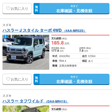
今すぐ
無
お気に入り
在庫確認・見積依頼
料
スズキ
ハスラー J スタイル ターボ 4WD
（4AA-MR52S）
支払総額
(税込)
185
.8
万円
車両価格
(税込)
諸費用
(税込)
177
.9
7
.9
万円
万円
年式
2022
(R4)
走行
5万km
車検
R09.4
保証
あり
整備
定期点検整備有
今すぐ
無
お気に入り
在庫確認・見積依頼
料
スズキ
ハスラー タフワイルド
（DAA-MR41S）
支払総額
(税込)