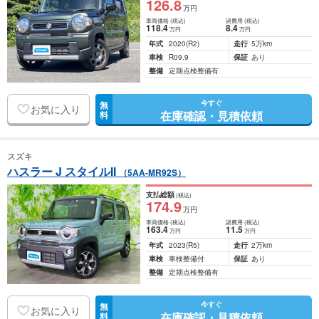
126
.8
万円
車両価格
(税込)
諸費用
(税込)
118
.4
8
.4
万円
万円
年式
2020
(R2)
走行
5万km
車検
R09.9
保証
あり
整備
定期点検整備有
今すぐ
無
お気に入り
在庫確認・見積依頼
料
スズキ
ハスラー J スタイルII
（5AA-MR92S）
支払総額
(税込)
174
.9
万円
車両価格
(税込)
諸費用
(税込)
163
.4
11
.5
万円
万円
年式
2023
(R5)
走行
2万km
車検
車検整備付
保証
あり
整備
定期点検整備有
今すぐ
無
お気に入り
在庫確認・見積依頼
料