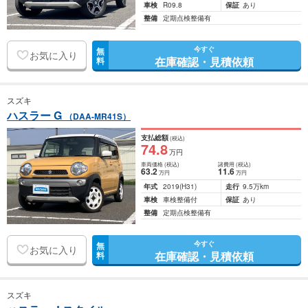
車検
R09.8
保証
あり
整備
定期点検整備有
今すぐ
無
お気に入り
在庫確認・見積依頼
料
スズキ
ハスラー G
（DAA-MR41S）
支払総額
(税込)
74
.8
万円
車両価格
(税込)
諸費用
(税込)
63
.2
11
.6
万円
万円
年式
2019
(H31)
走行
9.5万km
車検
車検整備付
保証
あり
整備
定期点検整備有
今すぐ
無
お気に入り
在庫確認・見積依頼
料
スズキ