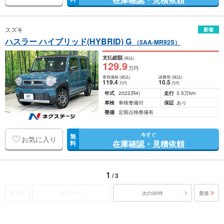
スズキ
新着
ハスラー ハイブリッド(HYBRID) G
（5AA-MR92S）
支払総額
(税込)
129
.9
万円
車両価格
(税込)
諸費用
(税込)
119
.4
10
.5
万円
万円
年式
2022
(R4)
走行
3.5万km
車検
車検整備付
保証
あり
整備
定期点検整備有
今すぐ
無
お気に入り
在庫確認・見積依頼
料
1
/ 3
最初
前の30件
次の30件
最後