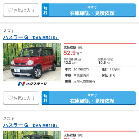
今すぐ
無
お気に入り
在庫確認・見積依頼
料
スズキ
ハスラー G
（DAA-MR41S）
支払総額
(税込)
52
.9
万円
車両価格
(税込)
諸費用
(税込)
42
.3
10
.6
万円
万円
年式
2015
(H27)
走行
11万km
車検
車検整備付
保証
あり
整備
定期点検整備有
今すぐ
無
お気に入り
在庫確認・見積依頼
料
スズキ
ハスラー G
（DAA-MR41S）
支払総額
(税込)