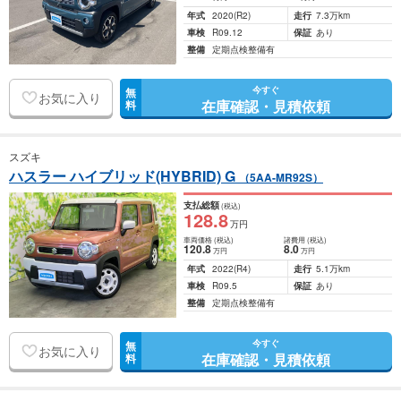
年式
2020
(R2)
走行
7.3万km
車検
R09.12
保証
あり
整備
定期点検整備有
今すぐ
無
お気に入り
在庫確認・見積依頼
料
スズキ
ハスラー ハイブリッド(HYBRID) G
（5AA-MR92S）
支払総額
(税込)
128
.8
万円
車両価格
(税込)
諸費用
(税込)
120
.8
8
.0
万円
万円
年式
2022
(R4)
走行
5.1万km
車検
R09.5
保証
あり
整備
定期点検整備有
今すぐ
無
お気に入り
在庫確認・見積依頼
料