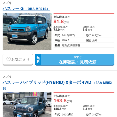
スズキ
ハスラー G
（DBA-MR31S）
支払総額
(税込)
81
.8
万円
車両価格
(税込)
諸費用
(税込)
72
.9
8
.9
万円
万円
年式
2015
(H27)
走行
6.3万km
車検
R10.5
保証
あり
整備
定期点検整備有
今すぐ
無
お気に入り
在庫確認・見積依頼
料
スズキ
ハスラー ハイブリッド(HYBRID) Xターボ 4WD
（4AA-MR52
S）
支払総額
(税込)
163
.8
万円
車両価格
(税込)
諸費用
(税込)
155
.5
8
.3
万円
万円
年式
2020
(R2)
走行
3.9万km