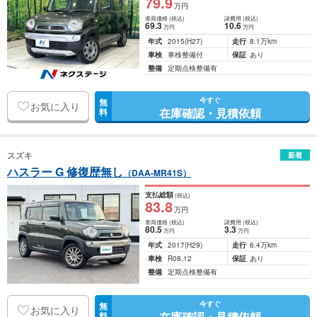
79
.9
万円
車両価格
(税込)
諸費用
(税込)
69
.3
10
.6
万円
万円
年式
2015
(H27)
走行
8.1万km
車検
車検整備付
保証
あり
整備
定期点検整備有
今すぐ
無
お気に入り
在庫確認・見積依頼
料
スズキ
新着
ハスラー G 修復歴無し
（DAA-MR41S）
支払総額
(税込)
83
.8
万円
車両価格
(税込)
諸費用
(税込)
80
.5
3
.3
万円
万円
年式
2017
(H29)
走行
6.4万km
車検
R08.12
保証
あり
整備
定期点検整備有
今すぐ
無
お気に入り
在庫確認・見積依頼
料