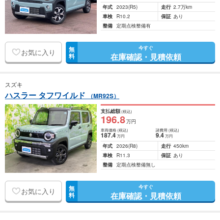
年式
2023
(R5)
走行
2.7万km
車検
R10.2
保証
あり
整備
定期点検整備有
今すぐ
無
お気に入り
在庫確認・見積依頼
料
スズキ
ハスラー タフワイルド
（MR92S）
支払総額
(税込)
196
.8
万円
車両価格
(税込)
諸費用
(税込)
187
.4
9
.4
万円
万円
年式
2026
(R8)
走行
450km
車検
R11.3
保証
あり
整備
定期点検整備無し
今すぐ
無
お気に入り
在庫確認・見積依頼
料