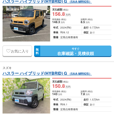
ハスラー ハイブリッド(HYBRID) G
（5AA-MR92S）
支払総額
(税込)
156
.8
万円
車両価格
(税込)
諸費用
(税込)
148
.3
8
.5
万円
万円
年式
2024
(R6)
走行
0.7万km
車検
R09.12
保証
あり
整備
定期点検整備有
今すぐ
無
お気に入り
在庫確認・見積依頼
料
スズキ
ハスラー ハイブリッド(HYBRID) G
（5AA-MR92S）
支払総額
(税込)
150
.8
万円
車両価格
(税込)
諸費用
(税込)
143
7
.8
万円
万円
年式
2024
(R6)
走行
1.5万km
車検
R09.1
保証
あり
整備
定期点検整備有