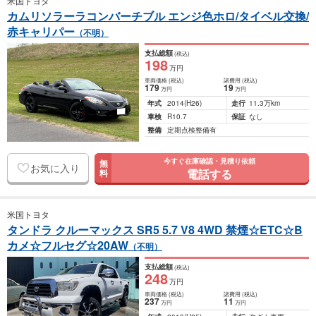
米国トヨタ
カムリソラーラコンバーチブル エンジ色ホロ/タイベル交換/
赤キャリパー
（不明）
支払総額
(税込)
198
万円
車両価格
(税込)
諸費用
(税込)
179
19
万円
万円
年式
2014
(H26)
走行
11.3万km
車検
R10.7
保証
なし
整備
定期点検整備有
今すぐ在庫確認・見積り依頼
無
お気に入り
電話する
料
米国トヨタ
タンドラ クルーマックス SR5 5.7 V8 4WD 禁煙☆ETC☆B
カメ☆フルセグ☆20AW
（不明）
支払総額
(税込)
248
万円
車両価格
(税込)
諸費用
(税込)
237
11
万円
万円