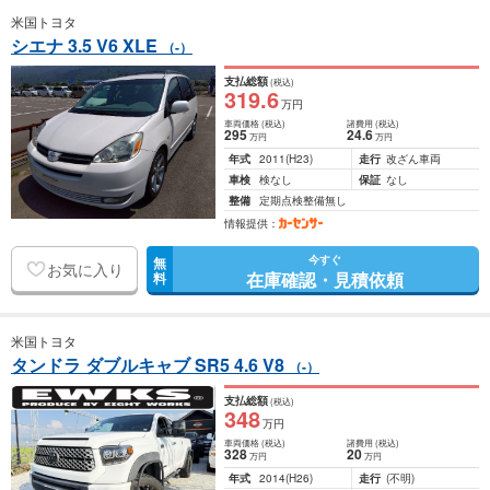
米国トヨタ
シエナ 3.5 V6 XLE
（-）
支払総額
(税込)
319
.6
万円
車両価格
(税込)
諸費用
(税込)
295
24
.6
万円
万円
年式
2011
(H23)
走行
改ざん車両
車検
検なし
保証
なし
整備
定期点検整備無し
情報提供：
今すぐ
無
お気に入り
在庫確認・見積依頼
料
米国トヨタ
タンドラ ダブルキャブ SR5 4.6 V8
（-）
支払総額
(税込)
348
万円
車両価格
(税込)
諸費用
(税込)
328
20
万円
万円
年式
2014
(H26)
走行
(不明)