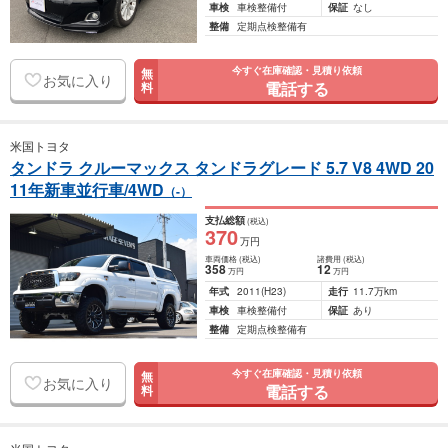
車検
車検整備付
保証
なし
整備
定期点検整備有
今すぐ在庫確認・見積り依頼
無
お気に入り
電話する
料
米国トヨタ
タンドラ クルーマックス タンドラグレード 5.7 V8 4WD 20
11年新車並行車/4WD
（-）
支払総額
(税込)
370
万円
車両価格
(税込)
諸費用
(税込)
358
12
万円
万円
年式
2011
(H23)
走行
11.7万km
車検
車検整備付
保証
あり
整備
定期点検整備有
今すぐ在庫確認・見積り依頼
無
お気に入り
電話する
料