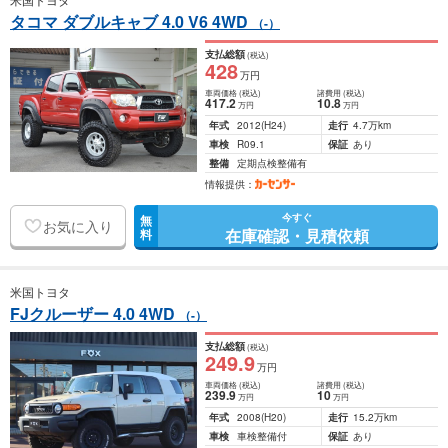
タコマ ダブルキャブ 4.0 V6 4WD
（-）
支払総額
(税込)
428
万円
車両価格
(税込)
諸費用
(税込)
417
.2
10
.8
万円
万円
年式
2012
(H24)
走行
4.7万km
車検
R09.1
保証
あり
整備
定期点検整備有
情報提供：
今すぐ
無
お気に入り
在庫確認・見積依頼
料
米国トヨタ
FJクルーザー 4.0 4WD
（-）
支払総額
(税込)
249
.9
万円
車両価格
(税込)
諸費用
(税込)
239
.9
10
万円
万円
年式
2008
(H20)
走行
15.2万km
車検
車検整備付
保証
あり