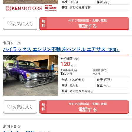
車検
R09.3
保証
あり
整備
定期点検整備有
今すぐ在庫確認・見積り依頼
無
お気に入り
電話する
料
米国トヨタ
ハイラックス エンジン不動 左ハンドル エアサス
（不明）
支払総額
(税込)
120
万円
車両価格
(税込)
諸費用
(税込)
120
-
万円
万円
年式
1999
(H11)
走行
(不明)
車検
検なし
保証
なし
整備
定期点検整備無し
今すぐ在庫確認・見積り依頼
無
お気に入り
電話する
料
米国トヨタ