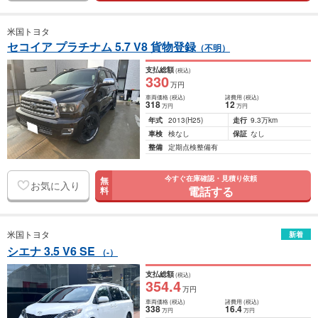
米国トヨタ
セコイア プラチナム 5.7 V8 貨物登録
（不明）
支払総額
(税込)
330
万円
車両価格
(税込)
諸費用
(税込)
318
12
万円
万円
年式
2013
(H25)
走行
9.3万km
車検
検なし
保証
なし
整備
定期点検整備有
今すぐ在庫確認・見積り依頼
無
お気に入り
電話する
料
米国トヨタ
新着
シエナ 3.5 V6 SE
（-）
支払総額
(税込)
354
.4
万円
車両価格
(税込)
諸費用
(税込)
338
16
.4
万円
万円