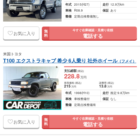
年式
2015
(H27)
走行
12.9万km
車検
R08.9
保証
あり
整備
定期点検整備無し
今すぐ在庫確認・見積り依頼
無
お気に入り
電話する
料
米国トヨタ
T100 エクストラキャブ 希少 6人乗り 社外ホイール
（フメイ）
支払総額
(税込)
228
.8
万円
車両価格
(税込)
諸費用
(税込)
215
13
.8
万円
万円
年式
1998
(H10)
走行
推定:9.8万km
車検
車検整備付
保証
なし
整備
定期点検整備有
今すぐ在庫確認・見積り依頼
無
お気に入り
電話する
料