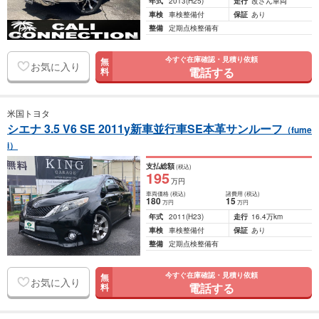
年式
2013
(H25)
走行
改ざん車両
車検
車検整備付
保証
あり
整備
定期点検整備有
今すぐ在庫確認・見積り依頼
無
お気に入り
電話する
料
米国トヨタ
シエナ 3.5 V6 SE 2011y新車並行車SE本革サンルーフ
（fume
i）
支払総額
(税込)
195
万円
車両価格
(税込)
諸費用
(税込)
180
15
万円
万円
年式
2011
(H23)
走行
16.4万km
車検
車検整備付
保証
あり
整備
定期点検整備有
今すぐ在庫確認・見積り依頼
無
お気に入り
電話する
料