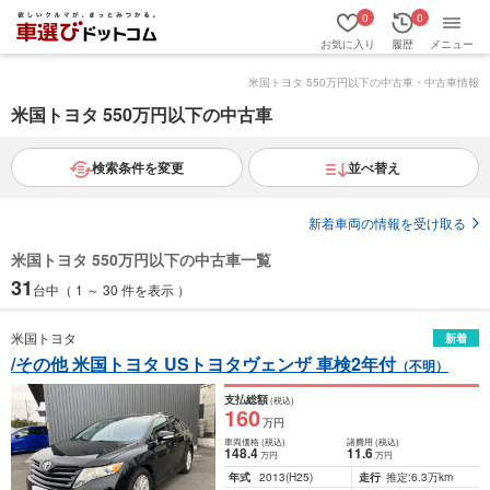
0
0
お気に入り
履歴
メニュー
米国トヨタ 550万円以下の中古車・中古車情報
米国トヨタ 550万円以下の中古車
検索条件を変更
並べ替え
新着車両の情報を受け取る
米国トヨタ 550万円以下の中古車一覧
31
台中（ 1 ～ 30 件を表示 ）
米国トヨタ
新着
/その他 米国トヨタ USトヨタヴェンザ 車検2年付
（不明）
支払総額
(税込)
160
万円
車両価格
(税込)
諸費用
(税込)
148
.4
11
.6
万円
万円
年式
2013
(H25)
走行
推定:6.3万km