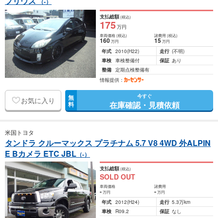
プリウス
（-）
支払総額
(税込)
175
万円
車両価格
(税込)
諸費用
(税込)
160
15
万円
万円
年式
2010
(H22)
走行
(不明)
車検
車検整備付
保証
あり
整備
定期点検整備有
情報提供：
今すぐ
無
お気に入り
在庫確認・見積依頼
料
米国トヨタ
タンドラ クルーマックス プラチナム 5.7 V8 4WD 外ALPIN
E Bカメラ ETC JBL
（-）
支払総額
(税込)
SOLD OUT
車両価格
諸費用
-
-
万円
万円
年式
2012
(H24)
走行
5.3万km
車検
R09.2
保証
なし