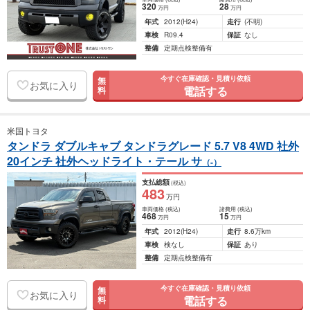
320
28
万円
万円
年式
2012
(H24)
走行
(不明)
車検
R09.4
保証
なし
整備
定期点検整備有
今すぐ在庫確認・見積り依頼
無
お気に入り
電話する
料
米国トヨタ
タンドラ ダブルキャブ タンドラグレード 5.7 V8 4WD 社外
20インチ 社外ヘッドライト・テール サ
（-）
支払総額
(税込)
483
万円
車両価格
(税込)
諸費用
(税込)
468
15
万円
万円
年式
2012
(H24)
走行
8.6万km
車検
検なし
保証
あり
整備
定期点検整備有
今すぐ在庫確認・見積り依頼
無
お気に入り
電話する
料