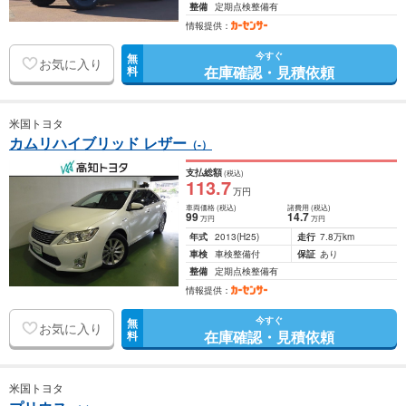
整備
定期点検整備有
情報提供：
今すぐ
無
お気に入り
在庫確認・見積依頼
料
米国トヨタ
カムリハイブリッド レザー
（-）
支払総額
(税込)
113
.7
万円
車両価格
(税込)
諸費用
(税込)
99
14
.7
万円
万円
年式
2013
(H25)
走行
7.8万km
車検
車検整備付
保証
あり
整備
定期点検整備有
情報提供：
今すぐ
無
お気に入り
在庫確認・見積依頼
料
米国トヨタ