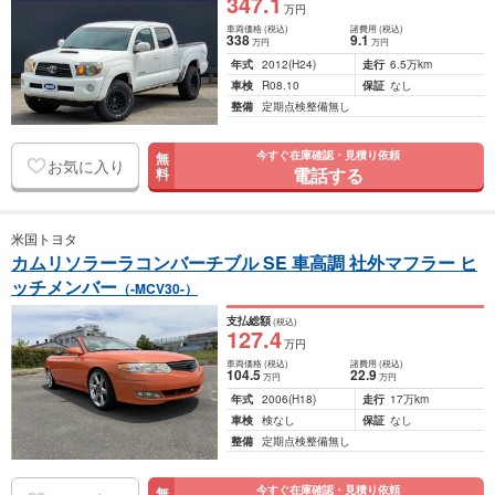
347
.1
万円
車両価格
(税込)
諸費用
(税込)
338
9
.1
万円
万円
年式
2012
(H24)
走行
6.5万km
車検
R08.10
保証
なし
整備
定期点検整備無し
今すぐ在庫確認・見積り依頼
無
お気に入り
電話する
料
米国トヨタ
カムリソラーラコンバーチブル SE 車高調 社外マフラー ヒ
ッチメンバー
（-MCV30-）
支払総額
(税込)
127
.4
万円
車両価格
(税込)
諸費用
(税込)
104
.5
22
.9
万円
万円
年式
2006
(H18)
走行
17万km
車検
検なし
保証
なし
整備
定期点検整備無し
今すぐ在庫確認・見積り依頼
無