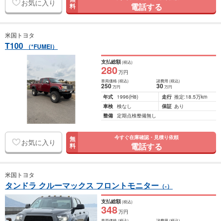
お気に入り
電話する
料
米国トヨタ
T100
（*FUMEI）
支払総額
(税込)
280
万円
車両価格
(税込)
諸費用
(税込)
250
30
万円
万円
年式
1996
(H8)
走行
推定:18.5万km
車検
検なし
保証
あり
整備
定期点検整備無し
今すぐ在庫確認・見積り依頼
無
お気に入り
電話する
料
米国トヨタ
タンドラ クルーマックス フロントモニター
（-）
支払総額
(税込)
348
万円
車両価格
(税込)
諸費用
(税込)