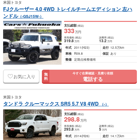
米国トヨタ
FJクルーザー 4.0 4WD トレイルチームエディション 左ハ
ンドル
（-GSJ15W-）
支払総額
(税込)
333
万円
車両価格
(税込)
諸費用
(税込)
319
.8
13
.2
万円
万円
年式
2011
(H23)
走行
12.5万km
車検
R09.8
保証
あり
整備
定期点検整備有
今すぐ在庫確認・見積り依頼
無
お気に入り
電話する
料
米国トヨタ
タンドラ クルーマックス SR5 5.7 V8 4WD
（-）
支払総額
(税込)
298
.8
万円
車両価格
(税込)
諸費用
(税込)
293
.8
5
万円
万円
年式
2014
(H26)
走行
14.1万km