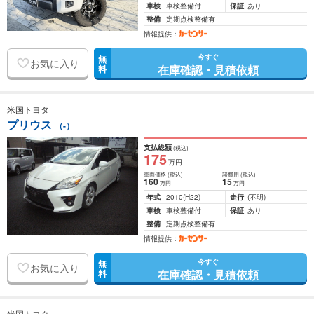
車検
車検整備付
保証
あり
整備
定期点検整備有
情報提供：
今すぐ
無
お気に入り
在庫確認・見積依頼
料
米国トヨタ
プリウス
（-）
支払総額
(税込)
175
万円
車両価格
(税込)
諸費用
(税込)
160
15
万円
万円
年式
2010
(H22)
走行
(不明)
車検
車検整備付
保証
あり
整備
定期点検整備有
情報提供：
今すぐ
無
お気に入り
在庫確認・見積依頼
料
米国トヨタ