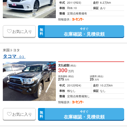
年式
2011
(H23)
走行
6.2万km
車検
R08.10
保証
あり
整備
定期点検整備有
情報提供：
今すぐ
無
お気に入り
在庫確認・見積依頼
料
米国トヨタ
タコマ
（-）
支払総額
(税込)
300
万円
車両価格
(税込)
諸費用
(税込)
275
25
万円
万円
年式
2012
(H24)
走行
10.2万km
車検
検なし
保証
なし
整備
定期点検整備無し
情報提供：
今すぐ
無
お気に入り
在庫確認・見積依頼
料