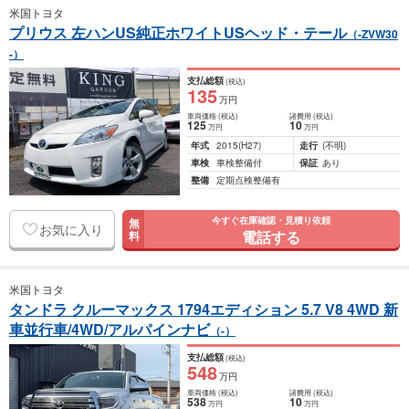
米国トヨタ
プリウス 左ハンUS純正ホワイトUSヘッド・テール
（-ZVW30
-）
支払総額
(税込)
135
万円
車両価格
(税込)
諸費用
(税込)
125
10
万円
万円
年式
2015
(H27)
走行
(不明)
車検
車検整備付
保証
あり
整備
定期点検整備有
今すぐ在庫確認・見積り依頼
無
お気に入り
電話する
料
米国トヨタ
タンドラ クルーマックス 1794エディション 5.7 V8 4WD 新
車並行車/4WD/アルパインナビ
（-）
支払総額
(税込)
548
万円
車両価格
(税込)
諸費用
(税込)
538
10
万円
万円