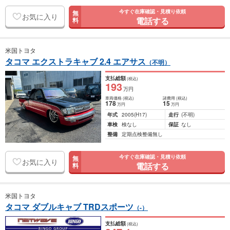
今すぐ在庫確認・見積り依頼
無
お気に入り
電話する
料
米国トヨタ
タコマ エクストラキャブ 2.4 エアサス
（不明）
支払総額
(税込)
193
万円
車両価格
(税込)
諸費用
(税込)
178
15
万円
万円
年式
2005
(H17)
走行
(不明)
車検
検なし
保証
なし
整備
定期点検整備無し
今すぐ在庫確認・見積り依頼
無
お気に入り
電話する
料
米国トヨタ
タコマ ダブルキャブ TRDスポーツ
（-）
支払総額
(税込)