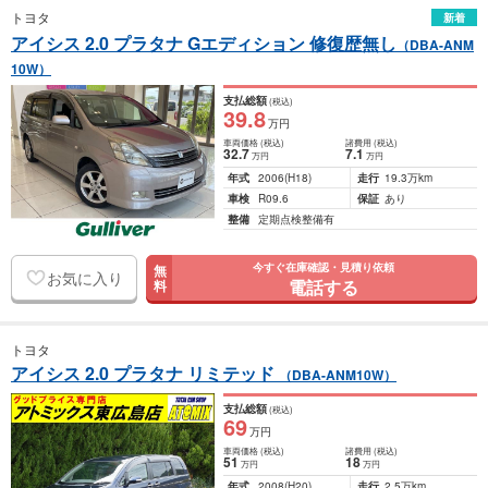
トヨタ
新着
アイシス 2.0 プラタナ Gエディション 修復歴無し
（DBA-ANM
10W）
支払総額
(税込)
39
.8
万円
車両価格
(税込)
諸費用
(税込)
32
.7
7
.1
万円
万円
年式
2006
(H18)
走行
19.3万km
車検
R09.6
保証
あり
整備
定期点検整備有
今すぐ在庫確認・見積り依頼
無
お気に入り
電話する
料
トヨタ
アイシス 2.0 プラタナ リミテッド
（DBA-ANM10W）
支払総額
(税込)
69
万円
車両価格
(税込)
諸費用
(税込)
51
18
万円
万円
年式
2008
(H20)
走行
2.5万km