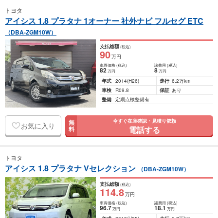
トヨタ
アイシス 1.8 プラタナ 1オーナー 社外ナビ フルセグ ETC
（DBA-ZGM10W）
支払総額
(税込)
90
万円
車両価格
(税込)
諸費用
(税込)
82
8
万円
万円
年式
2014
(H26)
走行
6.2万km
車検
R09.8
保証
あり
整備
定期点検整備有
今すぐ在庫確認・見積り依頼
無
お気に入り
電話する
料
トヨタ
アイシス 1.8 プラタナ Vセレクション
（DBA-ZGM10W）
支払総額
(税込)
114
.8
万円
車両価格
(税込)
諸費用
(税込)
96
.7
18
.1
万円
万円