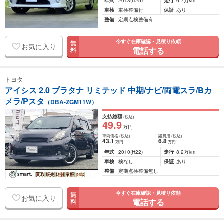
年式
2013
(H25)
走行
6.7万km
車検
車検整備付
保証
あり
整備
定期点検整備有
今すぐ在庫確認・見積り依頼
無
お気に入り
電話する
料
トヨタ
アイシス 2.0 プラタナ リミテッド 中期/ナビ/両電スラ/Bカ
メラ/Pスタ
（DBA-ZGM11W）
支払総額
(税込)
49
.9
万円
車両価格
(税込)
諸費用
(税込)
43
.1
6
.8
万円
万円
年式
2010
(H22)
走行
8.2万km
車検
検なし
保証
あり
整備
定期点検整備無し
今すぐ在庫確認・見積り依頼
無
お気に入り
電話する
料