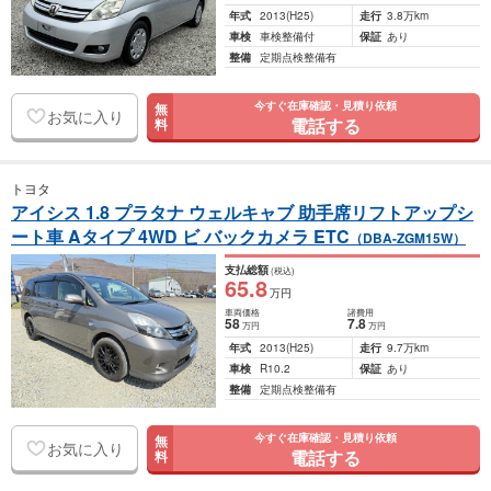
年式
2013
(H25)
走行
3.8万km
車検
車検整備付
保証
あり
整備
定期点検整備有
今すぐ在庫確認・見積り依頼
無
お気に入り
電話する
料
トヨタ
アイシス 1.8 プラタナ ウェルキャブ 助手席リフトアップシ
ート車 Aタイプ 4WD ビ バックカメラ ETC
（DBA-ZGM15W）
支払総額
(税込)
65
.8
万円
車両価格
諸費用
58
7
.8
万円
万円
年式
2013
(H25)
走行
9.7万km
車検
R10.2
保証
あり
整備
定期点検整備有
今すぐ在庫確認・見積り依頼
無
お気に入り
電話する
料