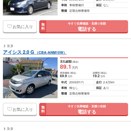
車検
車検整備付
保証
なし
整備
定期点検整備有
今すぐ在庫確認・見積り依頼
無
お気に入り
電話する
料
トヨタ
アイシス 2.0 G
（CBA-ANM10W）
支払総額
(税込)
89
.1
万円
車両価格
(税込)
諸費用
(税込)
69
.9
19
.2
万円
万円
年式
2005
(H17)
走行
2.6万km
車検
検なし
保証
あり
整備
定期点検整備有
今すぐ在庫確認・見積り依頼
無
お気に入り
電話する
料
トヨタ