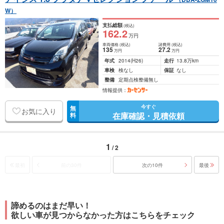
W）
支払総額
(税込)
162
.2
万円
車両価格
(税込)
諸費用
(税込)
135
27
.2
万円
万円
年式
2014
(H26)
走行
13.8万km
車検
検なし
保証
なし
整備
定期点検整備無し
情報提供：
今すぐ
無
お気に入り
在庫確認・見積依頼
料
1
/ 2
最初
前の30件
次の10件
最後
諦めるのはまだ早い！
欲しい車が見つからなかった方はこちらをチェック