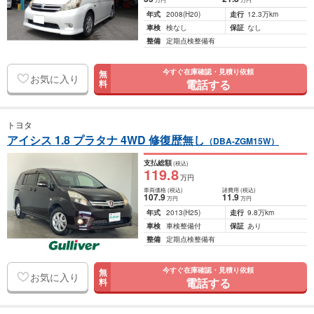
年式
2008
(H20)
走行
12.3万km
車検
検なし
保証
なし
整備
定期点検整備有
今すぐ在庫確認・見積り依頼
無
お気に入り
電話する
料
トヨタ
アイシス 1.8 プラタナ 4WD 修復歴無し
（DBA-ZGM15W）
支払総額
(税込)
119
.8
万円
車両価格
(税込)
諸費用
(税込)
107
.9
11
.9
万円
万円
年式
2013
(H25)
走行
9.8万km
車検
車検整備付
保証
あり
整備
定期点検整備有
今すぐ在庫確認・見積り依頼
無
お気に入り
電話する
料