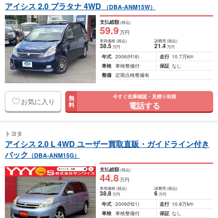
アイシス 2.0 プラタナ 4WD
（DBA-ANM15W）
支払総額
(税込)
59
.9
万円
車両価格
(税込)
諸費用
(税込)
38
.5
21
.4
万円
万円
年式
2006
(H18)
走行
10.7万km
車検
車検整備付
保証
なし
整備
定期点検整備有
今すぐ在庫確認・見積り依頼
無
お気に入り
電話する
料
トヨタ
アイシス 2.0 L 4WD ユーザー買取直販・ガイドライン付き
バック
（DBA-ANM15G）
支払総額
(税込)
44
.8
万円
車両価格
(税込)
諸費用
(税込)
38
.8
6
万円
万円
年式
2009
(H21)
走行
10.8万km
車検
車検整備付
保証
なし