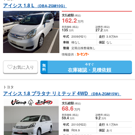
アイシス 1.8 L
（DBA-ZGM10G）
支払総額
(税込)
162
.2
万円
車両価格
(税込)
諸費用
(税込)
135
27
.2
万円
万円
年式
2009
(H21)
走行
3.9万km
車検
検なし
保証
なし
整備
定期点検整備無し
情報提供：
今すぐ
無
お気に入り
在庫確認・見積依頼
料
トヨタ
アイシス 1.8 プラタナ リミテッド 4WD
（DBA-ZGM15W）
支払総額
(税込)
68
.6
万円
車両価格
(税込)
諸費用
(税込)
59
.4
9
.2
万円
万円
年式
2010
(H22)
走行
9.1万km
車検
R09.9
保証
あり