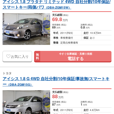
アイシス 1.8 プラタナ リミテッド 4WD 自社分割/10年保証/
スマートキー/両側パワ
（DBA-ZGM15W）
支払総額
(税込)
69
.8
万円
車両価格
(税込)
諸費用
(税込)
69
0
.8
万円
万円
年式
2011
(H23)
走行
10.9万km
車検
車検整備付
保証
あり
整備
定期点検整備有
今すぐ在庫確認・見積り依頼
無
お気に入り
電話する
料
トヨタ
アイシス 1.8 G 4WD 自社分割/10年保証/事故無/スマートキ
ー
（DBA-ZGM15G）
支払総額
(税込)
88
万円
車両価格
(税込)
諸費用
(税込)
87
1
万円
万円
年式
2011
(H23)
走行
4.8万km