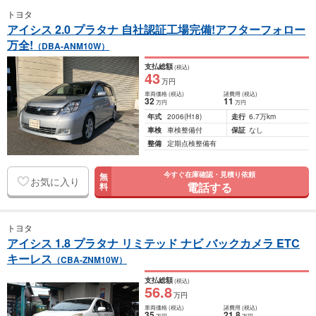
トヨタ
アイシス 2.0 プラタナ 自社認証工場完備!アフターフォロー
万全!
（DBA-ANM10W）
支払総額
(税込)
43
万円
車両価格
(税込)
諸費用
(税込)
32
11
万円
万円
年式
2006
(H18)
走行
6.7万km
車検
車検整備付
保証
なし
整備
定期点検整備有
今すぐ在庫確認・見積り依頼
無
お気に入り
電話する
料
トヨタ
アイシス 1.8 プラタナ リミテッド ナビ バックカメラ ETC
キーレス
（CBA-ZNM10W）
支払総額
(税込)
56
.8
万円
車両価格
(税込)
諸費用
(税込)
35
21
.8
万円
万円