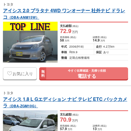
トヨタ
アイシス 2.0 プラタナ 4WD ワンオーナー 社外ナビ ドラレ
コ
（DBA-ANM15W）
支払総額
(税込)
72
.9
万円
車両価格
(税込)
諸費用
(税込)
58
14
.9
万円
万円
年式
2006
(H18)
走行
4.2万km
車検
R09.9
保証
あり
整備
定期点検整備有
今すぐ在庫確認・見積り依頼
無
お気に入り
電話する
料
トヨタ
アイシス 1.8 L Gエディション ナビ テレビ ETC バックカメ
ラ
（DBA-ZGM10G）
支払総額
(税込)
70
.9
万円
車両価格
(税込)
諸費用
(税込)
57
.9
13
万円
万円