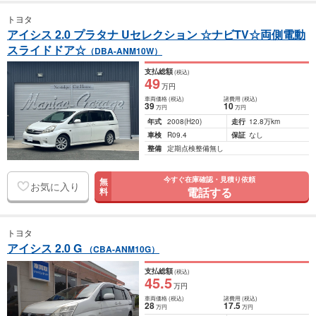
トヨタ
アイシス 2.0 プラタナ Uセレクション ☆ナビTV☆両側電動
スライドドア☆
（DBA-ANM10W）
支払総額
(税込)
49
万円
車両価格
(税込)
諸費用
(税込)
39
10
万円
万円
年式
2008
(H20)
走行
12.8万km
車検
R09.4
保証
なし
整備
定期点検整備無し
今すぐ在庫確認・見積り依頼
無
お気に入り
電話する
料
トヨタ
アイシス 2.0 G
（CBA-ANM10G）
支払総額
(税込)
45
.5
万円
車両価格
(税込)
諸費用
(税込)
28
17
.5
万円
万円