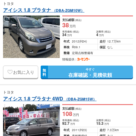
トヨタ
アイシス 1.8 プラタナ
（DBA-ZGM10W）
支払総額
(税込)
38
万円
車両価格
(税込)
諸費用
(税込)
34
4
万円
万円
年式
2012
(H24)
走行
12.7万km
車検
R09.1
保証
なし
整備
定期点検整備有
情報提供：
今すぐ
無
お気に入り
在庫確認・見積依頼
料
トヨタ
アイシス 1.8 プラタナ 4WD
（DBA-ZGM15W）
支払総額
(税込)
108
万円
車両価格
(税込)
諸費用
(税込)
92
.7
15
.3
万円
万円
年式
2011
(H23)
走行
7.3万km
車検
車検整備付
保証
あり