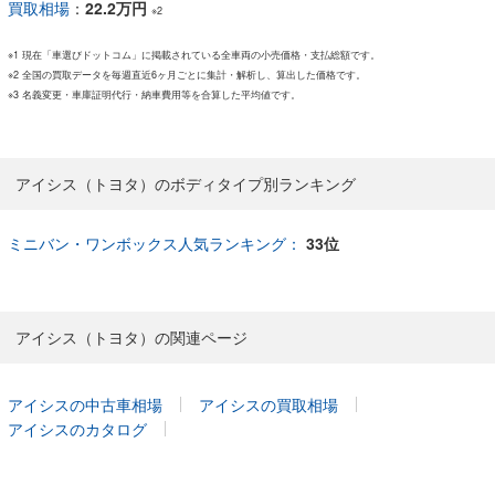
買取相場
：
22.2万円
※2
※1 現在「車選びドットコム」に掲載されている全車両の小売価格・支払総額です。
※2 全国の買取データを毎週直近6ヶ月ごとに集計・解析し、算出した価格です。
※3 名義変更・車庫証明代行・納車費用等を合算した平均値です。
アイシス（トヨタ）のボディタイプ別ランキング
ミニバン・ワンボックス人気ランキング：
33位
アイシス（トヨタ）の関連ページ
アイシスの中古車相場
アイシスの買取相場
アイシスのカタログ