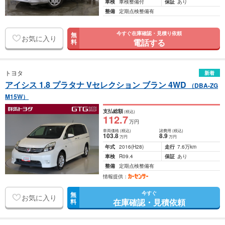
車検
車検整備付
保証
あり
整備
定期点検整備有
今すぐ在庫確認・見積り依頼
無
お気に入り
電話する
料
トヨタ
新着
アイシス 1.8 プラタナ Vセレクション ブラン 4WD
（DBA-ZG
M15W）
支払総額
(税込)
112
.7
万円
車両価格
(税込)
諸費用
(税込)
103
.8
8
.9
万円
万円
年式
2016
(H28)
走行
7.6万km
車検
R09.4
保証
あり
整備
定期点検整備有
情報提供：
今すぐ
無
お気に入り
在庫確認・見積依頼
料