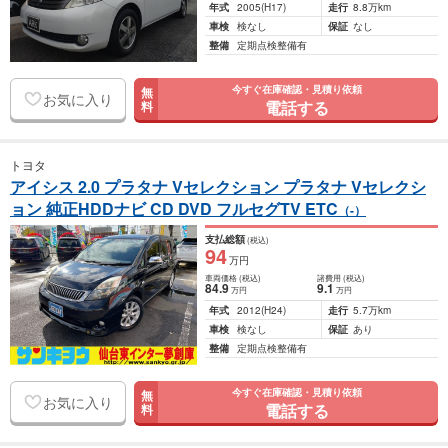
年式
2005
(H17)
走行
8.8万km
車検
検なし
保証
なし
整備
定期点検整備有
今すぐ在庫確認・見積り依頼
無
お気に入り
電話する
料
トヨタ
アイシス 2.0 プラタナ Vセレクション プラタナ Vセレクシ
ョン 純正HDDナビ CD DVD フルセグTV ETC
（-）
支払総額
(税込)
94
万円
車両価格
(税込)
諸費用
(税込)
84
.9
9
.1
万円
万円
年式
2012
(H24)
走行
5.7万km
車検
検なし
保証
あり
整備
定期点検整備有
今すぐ在庫確認・見積り依頼
無
お気に入り
電話する
料