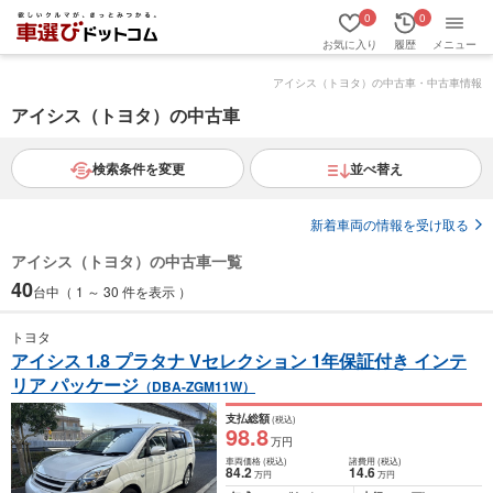
0
0
お気に入り
履歴
メニュー
アイシス（トヨタ）の中古車・中古車情報
アイシス（トヨタ）の中古車
検索条件を変更
並べ替え
新着車両の情報を受け取る
アイシス（トヨタ）の中古車一覧
40
台中（ 1 ～ 30 件を表示 ）
トヨタ
アイシス 1.8 プラタナ Vセレクション 1年保証付き インテ
リア パッケージ
（DBA-ZGM11W）
支払総額
(税込)
98
.8
万円
車両価格
(税込)
諸費用
(税込)
84
.2
14
.6
万円
万円