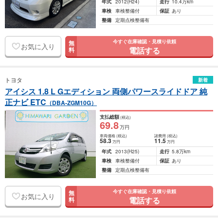
年式
2012
(H24)
走行
10.4万km
車検
車検整備付
保証
あり
整備
定期点検整備有
今すぐ在庫確認・見積り依頼
無
お気に入り
電話する
料
トヨタ
新着
アイシス 1.8 L Gエディション 両側パワースライドドア 純
正ナビ ETC
（DBA-ZGM10G）
支払総額
(税込)
69
.8
万円
車両価格
(税込)
諸費用
(税込)
58
.3
11
.5
万円
万円
年式
2013
(H25)
走行
5.8万km
車検
車検整備付
保証
あり
整備
定期点検整備有
今すぐ在庫確認・見積り依頼
無
お気に入り
電話する
料