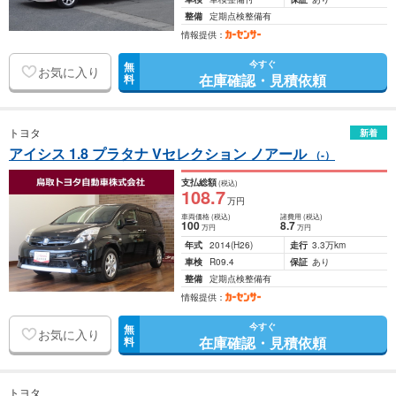
整備
定期点検整備有
情報提供：
今すぐ
無
お気に入り
在庫確認・見積依頼
料
トヨタ
新着
アイシス 1.8 プラタナ Vセレクション ノアール
（-）
支払総額
(税込)
108
.7
万円
車両価格
(税込)
諸費用
(税込)
100
8
.7
万円
万円
年式
2014
(H26)
走行
3.3万km
車検
R09.4
保証
あり
整備
定期点検整備有
情報提供：
今すぐ
無
お気に入り
在庫確認・見積依頼
料
トヨタ