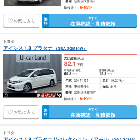
整備
定期点検整備有
情報提供：
今すぐ
無
お気に入り
在庫確認・見積依頼
料
トヨタ
アイシス 1.8 プラタナ
（DBA-ZGM10W）
支払総額
(税込)
82
.1
万円
車両価格
(税込)
諸費用
(税込)
69
.8
12
.3
万円
万円
年式
2017
(H29)
走行
10.2万km
車検
車検整備付
保証
あり
整備
定期点検整備有
情報提供：
今すぐ
無
お気に入り
在庫確認・見積依頼
料
トヨタ
アイシス 1.8 プラタナ Vセレクション ノアール
（DBA-ZGM10