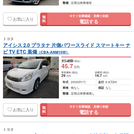
整備
定期点検整備有
今すぐ在庫確認・見積り依頼
無
お気に入り
電話する
料
トヨタ
アイシス 2.0 プラタナ 片側パワースライド スマートキー ナ
ビ TV ETC 装備
（CBA-ANM10W）
支払総額
(税込)
45
.7
万円
車両価格
(税込)
諸費用
(税込)
29
16
.7
万円
万円
年式
2005
(H17)
走行
6.9万km
車検
検なし
保証
なし
整備
定期点検整備無し
今すぐ在庫確認・見積り依頼
無
お気に入り
電話する
料
トヨタ