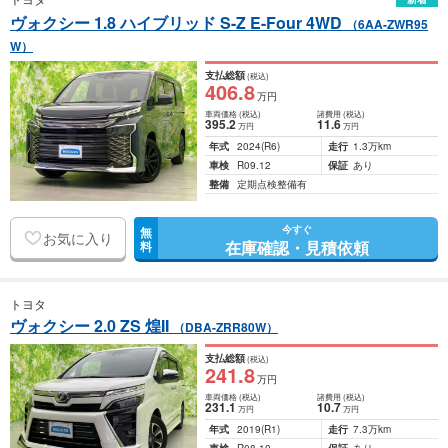
ヴォクシー 1.8 ハイブリッド S-Z E-Four 4WD
（6AA-ZWR95
W）
支払総額
(税込)
406
.8
万円
車両価格
(税込)
諸費用
(税込)
395
.2
11
.6
万円
万円
年式
2024
(R6)
走行
1.3万km
車検
R09.12
保証
あり
整備
定期点検整備有
今すぐ
無
お気に入り
在庫確認・見積依頼
料
トヨタ
ヴォクシー 2.0 ZS 煌II
（DBA-ZRR80W）
支払総額
(税込)
241
.8
万円
車両価格
(税込)
諸費用
(税込)
231
.1
10
.7
万円
万円
年式
2019
(R1)
走行
7.3万km