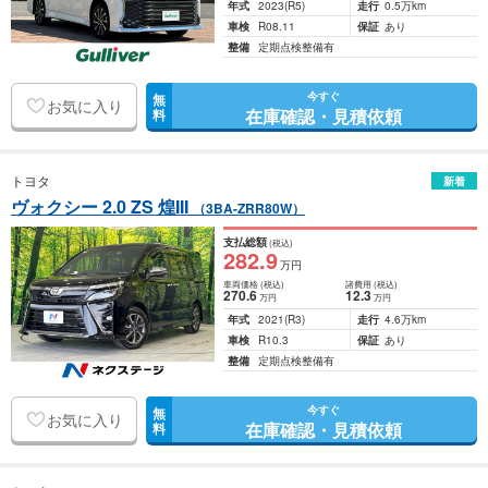
年式
2023
(R5)
走行
0.5万km
車検
R08.11
保証
あり
整備
定期点検整備有
今すぐ
無
お気に入り
在庫確認・見積依頼
料
トヨタ
新着
ヴォクシー 2.0 ZS 煌III
（3BA-ZRR80W）
支払総額
(税込)
282
.9
万円
車両価格
(税込)
諸費用
(税込)
270
.6
12
.3
万円
万円
年式
2021
(R3)
走行
4.6万km
車検
R10.3
保証
あり
整備
定期点検整備有
今すぐ
無
お気に入り
在庫確認・見積依頼
料