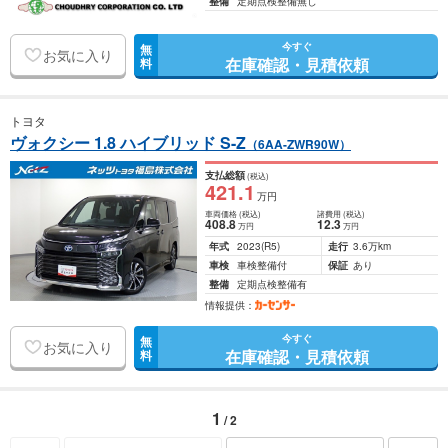
整備
定期点検整備無し
今すぐ
無
お気に入り
在庫確認・見積依頼
料
トヨタ
ヴォクシー 1.8 ハイブリッド S-Z
（6AA-ZWR90W）
支払総額
(税込)
421
.1
万円
車両価格
(税込)
諸費用
(税込)
408
.8
12
.3
万円
万円
年式
2023
(R5)
走行
3.6万km
車検
車検整備付
保証
あり
整備
定期点検整備有
情報提供：
今すぐ
無
お気に入り
在庫確認・見積依頼
料
1
/ 2