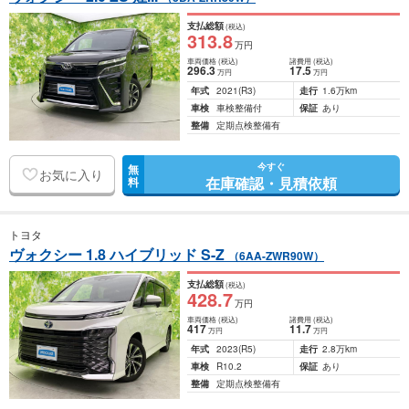
支払総額
(税込)
313
.8
万円
車両価格
(税込)
諸費用
(税込)
296
.3
17
.5
万円
万円
年式
2021
(R3)
走行
1.6万km
車検
車検整備付
保証
あり
整備
定期点検整備有
今すぐ
無
お気に入り
在庫確認・見積依頼
料
トヨタ
ヴォクシー 1.8 ハイブリッド S-Z
（6AA-ZWR90W）
支払総額
(税込)
428
.7
万円
車両価格
(税込)
諸費用
(税込)
417
11
.7
万円
万円
年式
2023
(R5)
走行
2.8万km
車検
R10.2
保証
あり
整備
定期点検整備有