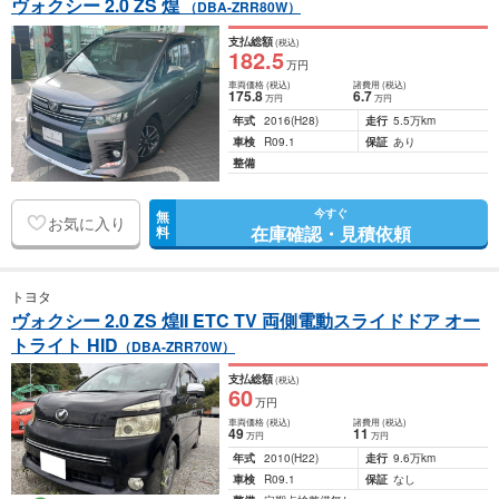
ヴォクシー 2.0 ZS 煌
（DBA-ZRR80W）
支払総額
(税込)
182
.5
万円
車両価格
(税込)
諸費用
(税込)
175
.8
6
.7
万円
万円
年式
2016
(H28)
走行
5.5万km
車検
R09.1
保証
あり
整備
今すぐ
無
お気に入り
在庫確認・見積依頼
料
トヨタ
ヴォクシー 2.0 ZS 煌II ETC TV 両側電動スライドドア オー
トライト HID
（DBA-ZRR70W）
支払総額
(税込)
60
万円
車両価格
(税込)
諸費用
(税込)
49
11
万円
万円
年式
2010
(H22)
走行
9.6万km
車検
R09.1
保証
なし