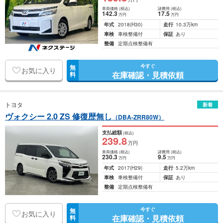
車両価格
(税込)
諸費用
(税込)
142
.3
17
.5
万円
万円
年式
2018
(H30)
走行
10.3万km
車検
車検整備付
保証
あり
整備
定期点検整備有
今すぐ
無
お気に入り
在庫確認・見積依頼
料
トヨタ
新着
ヴォクシー 2.0 ZS 修復歴無し
（DBA-ZRR80W）
支払総額
(税込)
239
.8
万円
車両価格
(税込)
諸費用
(税込)
230
.3
9
.5
万円
万円
年式
2017
(H29)
走行
5.2万km
車検
車検整備付
保証
あり
整備
定期点検整備有
今すぐ
無
お気に入り
在庫確認・見積依頼
料