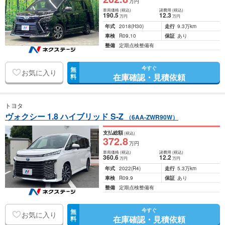
万円
車両価格
(税込)
諸費用
(税込)
190
.5
12
.3
万円
万円
年式
2018
(H30)
走行
9.3万km
車検
R09.10
保証
あり
整備
定期点検整備有
今すぐ
無
お気に入り
在庫確認・見積依頼
料
トヨタ
ヴォクシー 1.8 ハイブリッド S-Z
（6AA-ZWR90W）
支払総額
(税込)
372
.8
万円
車両価格
(税込)
諸費用
(税込)
360
.6
12
.2
万円
万円
年式
2022
(R4)
走行
5.3万km
車検
R09.9
保証
あり
整備
定期点検整備有
今すぐ
無
お気に入り
在庫確認・見積依頼
料