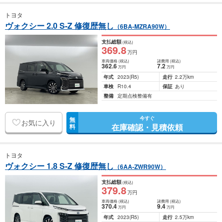
トヨタ
ヴォクシー 2.0 S-Z 修復歴無し
（6BA-MZRA90W）
支払総額
(税込)
369
.8
万円
車両価格
(税込)
諸費用
(税込)
362
.6
7
.2
万円
万円
年式
2023
(R5)
走行
2.2万km
車検
R10.4
保証
あり
整備
定期点検整備有
今すぐ
無
お気に入り
在庫確認・見積依頼
料
トヨタ
ヴォクシー 1.8 S-Z 修復歴無し
（6AA-ZWR90W）
支払総額
(税込)
379
.8
万円
車両価格
(税込)
諸費用
(税込)
370
.4
9
.4
万円
万円
年式
2023
(R5)
走行
2.5万km