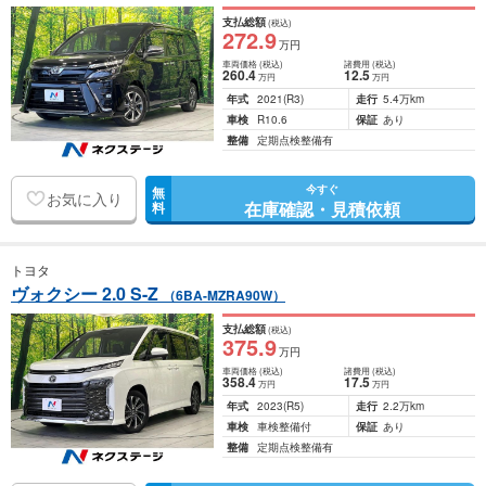
支払総額
(税込)
272
.9
万円
車両価格
(税込)
諸費用
(税込)
260
.4
12
.5
万円
万円
年式
2021
(R3)
走行
5.4万km
車検
R10.6
保証
あり
整備
定期点検整備有
今すぐ
無
お気に入り
在庫確認・見積依頼
料
トヨタ
ヴォクシー 2.0 S-Z
（6BA-MZRA90W）
支払総額
(税込)
375
.9
万円
車両価格
(税込)
諸費用
(税込)
358
.4
17
.5
万円
万円
年式
2023
(R5)
走行
2.2万km
車検
車検整備付
保証
あり
整備
定期点検整備有