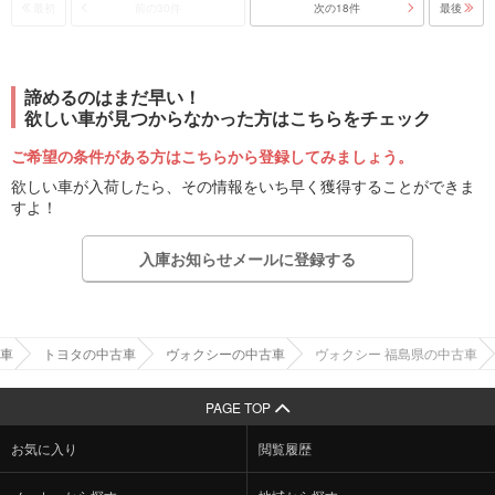
最初
前の30件
次の18件
最後
諦めるのはまだ早い！
欲しい車が見つからなかった方はこちらをチェック
ご希望の条件がある方はこちらから登録してみましょう。
欲しい車が入荷したら、その情報をいち早く獲得することができま
すよ！
入庫お知らせメールに登録する
車
トヨタの中古車
ヴォクシーの中古車
ヴォクシー 福島県の中古車
PAGE TOP
お気に入り
閲覧履歴