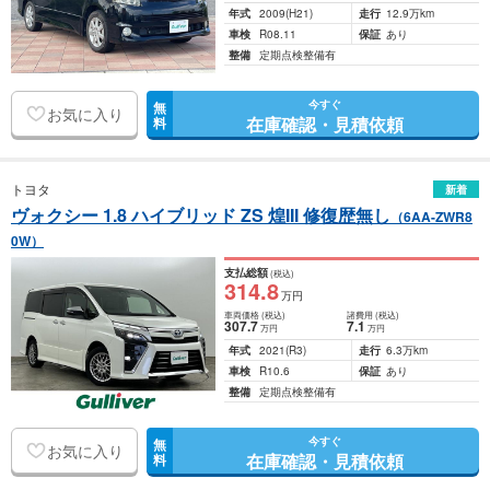
年式
2009
(H21)
走行
12.9万km
車検
R08.11
保証
あり
整備
定期点検整備有
今すぐ
無
お気に入り
在庫確認・見積依頼
料
トヨタ
新着
ヴォクシー 1.8 ハイブリッド ZS 煌III 修復歴無し
（6AA-ZWR8
0W）
支払総額
(税込)
314
.8
万円
車両価格
(税込)
諸費用
(税込)
307
.7
7
.1
万円
万円
年式
2021
(R3)
走行
6.3万km
車検
R10.6
保証
あり
整備
定期点検整備有
今すぐ
無
お気に入り
在庫確認・見積依頼
料