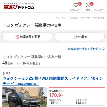
0
0
お気に入り
履歴
メニュー
ヴォクシー （福島県）の中古車・中古車情報
トヨタ ヴォクシー 福島県の中古車
検索条件を変更
並べ替え
新着車両の情報を受け取る
トヨタ ヴォクシー 福島県の中古車一覧
48
台中（ 1 ～ 30 件を表示 ）
トヨタ
ヴォクシー 2.0 ZS 煌 4WD 両側電動スライドドア、10イン
チナビ
（DBA-ZRR85W）
支払総額
(税込)
178
.9
万円
車両価格
(税込)
諸費用
(税込)
165
13
.9
万円
万円