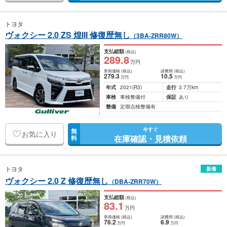
トヨタ
ヴォクシー 2.0 ZS 煌III 修復歴無し
（3BA-ZRR80W）
支払総額
(税込)
289
.8
万円
車両価格
(税込)
諸費用
(税込)
279
.3
10
.5
万円
万円
年式
2021
(R3)
走行
3.7万km
車検
車検整備付
保証
あり
整備
定期点検整備有
今すぐ
無
お気に入り
在庫確認・見積依頼
料
トヨタ
新着
ヴォクシー 2.0 Z 修復歴無し
（DBA-ZRR70W）
支払総額
(税込)
83
.1
万円
車両価格
(税込)
諸費用
(税込)
76
.2
6
.9
万円
万円