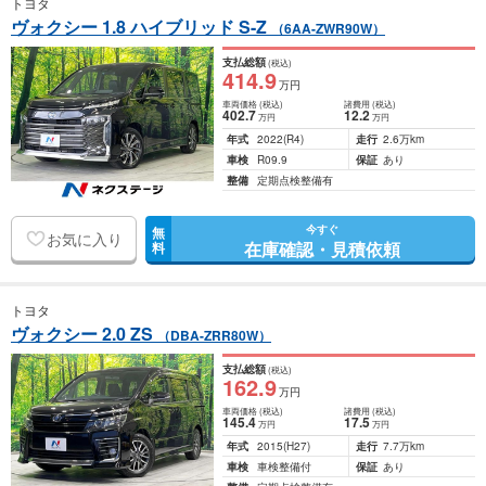
トヨタ
ヴォクシー 1.8 ハイブリッド S-Z
（6AA-ZWR90W）
支払総額
(税込)
414
.9
万円
車両価格
(税込)
諸費用
(税込)
402
.7
12
.2
万円
万円
年式
2022
(R4)
走行
2.6万km
車検
R09.9
保証
あり
整備
定期点検整備有
今すぐ
無
お気に入り
在庫確認・見積依頼
料
トヨタ
ヴォクシー 2.0 ZS
（DBA-ZRR80W）
支払総額
(税込)
162
.9
万円
車両価格
(税込)
諸費用
(税込)
145
.4
17
.5
万円
万円
年式
2015
(H27)
走行
7.7万km
車検
車検整備付
保証
あり