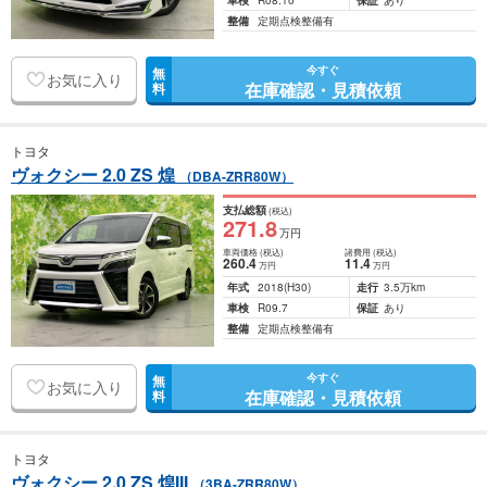
車検
R08.10
保証
あり
整備
定期点検整備有
今すぐ
無
お気に入り
在庫確認・見積依頼
料
トヨタ
ヴォクシー 2.0 ZS 煌
（DBA-ZRR80W）
支払総額
(税込)
271
.8
万円
車両価格
(税込)
諸費用
(税込)
260
.4
11
.4
万円
万円
年式
2018
(H30)
走行
3.5万km
車検
R09.7
保証
あり
整備
定期点検整備有
今すぐ
無
お気に入り
在庫確認・見積依頼
料
トヨタ
ヴォクシー 2.0 ZS 煌III
（3BA-ZRR80W）