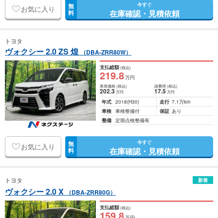
今すぐ
無
お気に入り
在庫確認・見積依頼
料
トヨタ
ヴォクシー 2.0 ZS 煌
（DBA-ZRR80W）
支払総額
(税込)
219
.8
万円
車両価格
(税込)
諸費用
(税込)
202
.3
17
.5
万円
万円
年式
2018
(H30)
走行
7.1万km
車検
車検整備付
保証
あり
整備
定期点検整備有
今すぐ
無
お気に入り
在庫確認・見積依頼
料
トヨタ
新着
ヴォクシー 2.0 X
（DBA-ZRR80G）
支払総額
(税込)
159
.8
万円