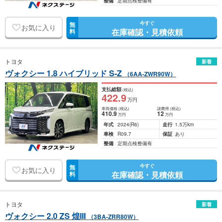
整備
定期点検整備有
今すぐ
無
お気に入り
在庫確認・見積依頼
料
トヨタ
新着
ヴォクシー 1.8 ハイブリッド S-Z
（6AA-ZWR90W）
支払総額
(税込)
422
.9
万円
車両価格
(税込)
諸費用
(税込)
410
.9
12
万円
万円
年式
2024
(R6)
走行
1.5万km
車検
R09.7
保証
あり
整備
定期点検整備有
今すぐ
無
お気に入り
在庫確認・見積依頼
料
トヨタ
新着
ヴォクシー 2.0 ZS 煌III
（3BA-ZRR80W）