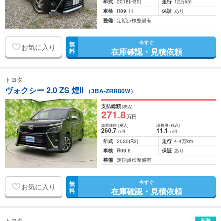
年式
2018
(H30)
走行
12万km
車検
R09.11
保証
あり
整備
定期点検整備有
今すぐ
無
お気に入り
在庫確認・見積依頼
料
トヨタ
ヴォクシー 2.0 ZS 煌II
（3BA-ZRR80W）
支払総額
(税込)
271
.8
万円
車両価格
(税込)
諸費用
(税込)
260
.7
11
.1
万円
万円
年式
2020
(R2)
走行
4.4万km
車検
R09.6
保証
あり
整備
定期点検整備有
今すぐ
無
お気に入り
在庫確認・見積依頼
料
トヨタ
新着