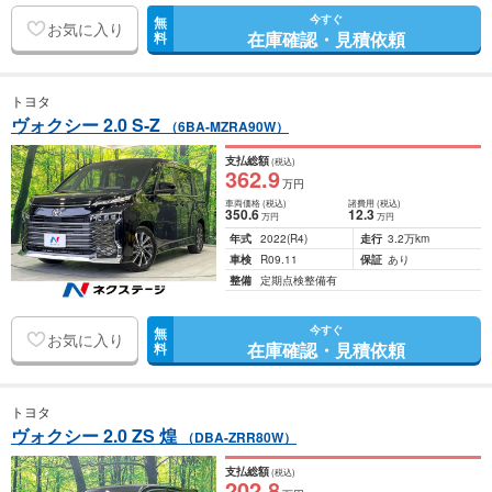
今すぐ
無
お気に入り
在庫確認・見積依頼
料
トヨタ
ヴォクシー 2.0 S-Z
（6BA-MZRA90W）
支払総額
(税込)
362
.9
万円
車両価格
(税込)
諸費用
(税込)
350
.6
12
.3
万円
万円
年式
2022
(R4)
走行
3.2万km
車検
R09.11
保証
あり
整備
定期点検整備有
今すぐ
無
お気に入り
在庫確認・見積依頼
料
トヨタ
ヴォクシー 2.0 ZS 煌
（DBA-ZRR80W）
支払総額
(税込)
202
.8