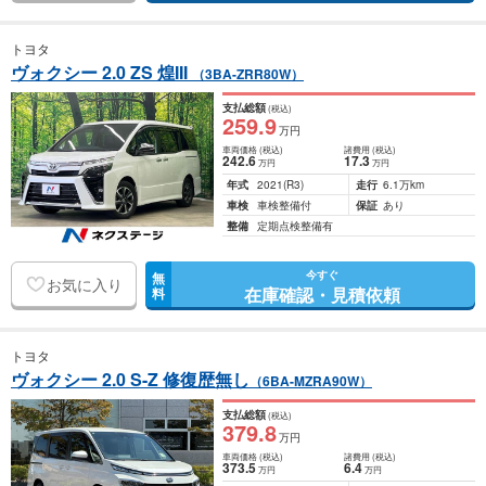
トヨタ
ヴォクシー 2.0 ZS 煌III
（3BA-ZRR80W）
支払総額
(税込)
259
.9
万円
車両価格
(税込)
諸費用
(税込)
242
.6
17
.3
万円
万円
年式
2021
(R3)
走行
6.1万km
車検
車検整備付
保証
あり
整備
定期点検整備有
今すぐ
無
お気に入り
在庫確認・見積依頼
料
トヨタ
ヴォクシー 2.0 S-Z 修復歴無し
（6BA-MZRA90W）
支払総額
(税込)
379
.8
万円
車両価格
(税込)
諸費用
(税込)
373
.5
6
.4
万円
万円