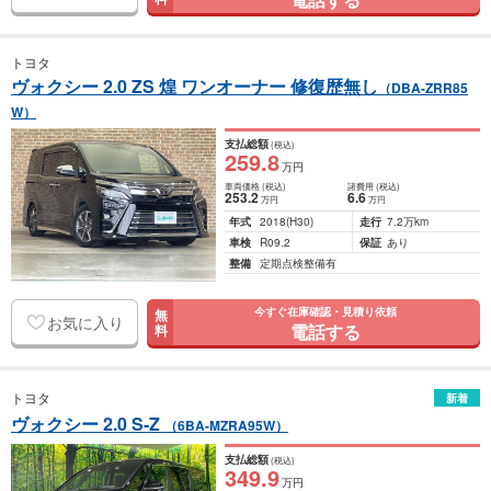
トヨタ
ヴォクシー 2.0 ZS 煌 ワンオーナー 修復歴無し
（DBA-ZRR85
W）
支払総額
(税込)
259
.8
万円
車両価格
(税込)
諸費用
(税込)
253
.2
6
.6
万円
万円
年式
2018
(H30)
走行
7.2万km
車検
R09.2
保証
あり
整備
定期点検整備有
今すぐ在庫確認・見積り依頼
無
お気に入り
電話する
料
トヨタ
新着
ヴォクシー 2.0 S-Z
（6BA-MZRA95W）
支払総額
(税込)
349
.9
万円