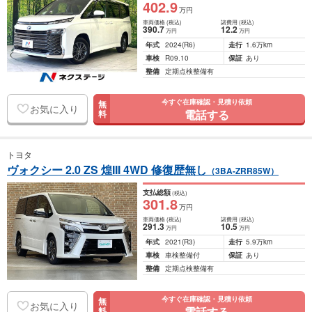
402
.9
万円
車両価格
(税込)
諸費用
(税込)
390
.7
12
.2
万円
万円
年式
2024
(R6)
走行
1.6万km
車検
R09.10
保証
あり
整備
定期点検整備有
今すぐ在庫確認・見積り依頼
無
お気に入り
電話する
料
トヨタ
ヴォクシー 2.0 ZS 煌III 4WD 修復歴無し
（3BA-ZRR85W）
支払総額
(税込)
301
.8
万円
車両価格
(税込)
諸費用
(税込)
291
.3
10
.5
万円
万円
年式
2021
(R3)
走行
5.9万km
車検
車検整備付
保証
あり
整備
定期点検整備有
今すぐ在庫確認・見積り依頼
無
お気に入り
電話する
料