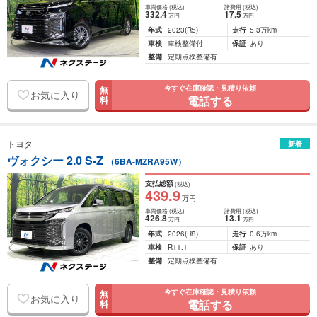
車両価格
(税込)
諸費用
(税込)
332
.4
17
.5
万円
万円
年式
2023
(R5)
走行
5.3万km
車検
車検整備付
保証
あり
整備
定期点検整備有
今すぐ在庫確認・見積り依頼
無
お気に入り
電話する
料
トヨタ
新着
ヴォクシー 2.0 S-Z
（6BA-MZRA95W）
支払総額
(税込)
439
.9
万円
車両価格
(税込)
諸費用
(税込)
426
.8
13
.1
万円
万円
年式
2026
(R8)
走行
0.6万km
車検
R11.1
保証
あり
整備
定期点検整備有
今すぐ在庫確認・見積り依頼
無
お気に入り
電話する
料