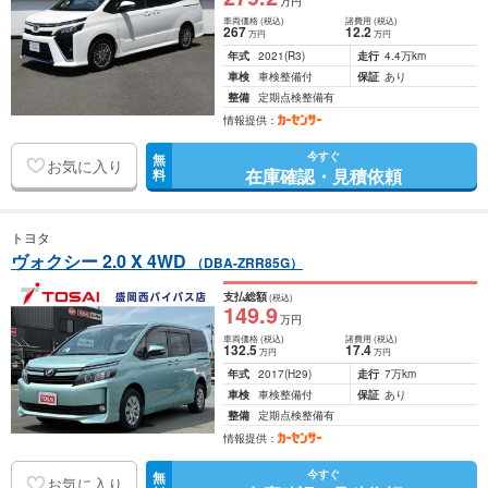
万円
車両価格
(税込)
諸費用
(税込)
267
12
.2
万円
万円
年式
2021
(R3)
走行
4.4万km
車検
車検整備付
保証
あり
整備
定期点検整備有
情報提供：
今すぐ
無
お気に入り
在庫確認・見積依頼
料
トヨタ
ヴォクシー 2.0 X 4WD
（DBA-ZRR85G）
支払総額
(税込)
149
.9
万円
車両価格
(税込)
諸費用
(税込)
132
.5
17
.4
万円
万円
年式
2017
(H29)
走行
7万km
車検
車検整備付
保証
あり
整備
定期点検整備有
情報提供：
今すぐ
無
お気に入り