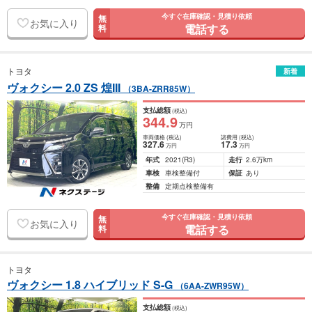
今すぐ在庫確認・見積り依頼
無
お気に入り
電話する
料
トヨタ
新着
ヴォクシー 2.0 ZS 煌III
（3BA-ZRR85W）
支払総額
(税込)
344
.9
万円
車両価格
(税込)
諸費用
(税込)
327
.6
17
.3
万円
万円
年式
2021
(R3)
走行
2.6万km
車検
車検整備付
保証
あり
整備
定期点検整備有
今すぐ在庫確認・見積り依頼
無
お気に入り
電話する
料
トヨタ
ヴォクシー 1.8 ハイブリッド S-G
（6AA-ZWR95W）
支払総額
(税込)