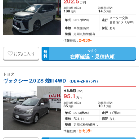
202
.5
万円
車両価格
(税込)
諸費用
(税込)
188
14
.5
万円
万円
メーター交換
年式
2017
(H29)
走行
合算値: (9.1万km)
車検
車検整備付
保証
あり
整備
定期点検整備有
情報提供：
今すぐ
無
お気に入り
在庫確認・見積依頼
料
トヨタ
ヴォクシー 2.0 ZS 煌III 4WD
（DBA-ZRR75W）
支払総額
(税込)
95
.1
万円
車両価格
(税込)
諸費用
(税込)
85
10
.1
万円
万円
年式
2013
(H25)
走行
11万km
車検
R08.11
保証
なし
整備
定期点検整備無し
情報提供：