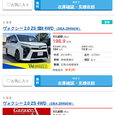
今すぐ
無
お気に入り
在庫確認・見積依頼
料
トヨタ
新着
ヴォクシー 2.0 ZS 煌II 4WD
（DBA-ZRR85W）
支払総額
(税込)
198
.9
万円
車両価格
(税込)
諸費用
(税込)
184
14
.9
万円
万円
年式
2019
(R1)
走行
12万km
車検
車検整備付
保証
あり
整備
定期点検整備有
情報提供：
今すぐ
無
お気に入り
在庫確認・見積依頼
料
トヨタ
ヴォクシー 2.0 ZS 4WD
（DBA-ZRR85W）
支払総額
(税込)