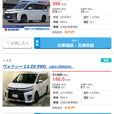
386
万円
車両価格
(税込)
諸費用
(税込)
376
10
万円
万円
年式
2025
(R7)
走行
1.5万km
車検
R09.4
保証
あり
整備
定期点検整備有
情報提供：
今すぐ
無
お気に入り
在庫確認・見積依頼
料
トヨタ
新着
ヴォクシー 2.0 ZS 4WD
（DBA-ZRR85W）
支払総額
(税込)
148
.5
万円
車両価格
(税込)
諸費用
(税込)
138
.8
9
.7
万円
万円
年式
2014
(H26)
走行
9.6万km
車検
R09.9
保証
あり
整備
定期点検整備有
情報提供：