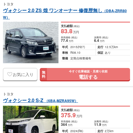
トヨタ
ヴォクシー 2.0 ZS 煌 ワンオーナー 修復歴無し
（DBA-ZRR80
W）
支払総額
(税込)
83
.8
万円
車両価格
(税込)
諸費用
(税込)
77
.4
6
.4
万円
万円
年式
2015
(H27)
走行
12.5万km
車検
R08.10
保証
あり
整備
定期点検整備有
今すぐ在庫確認・見積り依頼
無
お気に入り
電話する
料
トヨタ
ヴォクシー 2.0 S-Z
（6BA-MZRA95W）
支払総額
(税込)
375
.9
万円
車両価格
(税込)
諸費用
(税込)
364
11
.9
万円
万円
年式
2024
(R6)
走行
2万km