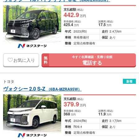
支払総額
(税込)
442
.9
万円
車両価格
(税込)
諸費用
(税込)
425
.4
17
.5
万円
万円
年式
2023
(R5)
走行
2.4万km
車検
車検整備付
保証
あり
整備
定期点検整備有
今すぐ在庫確認・見積り依頼
無
お気に入り
電話する
料
トヨタ
新着
ヴォクシー 2.0 S-Z
（6BA-MZRA95W）
支払総額
(税込)
379
.9
万円
車両価格
(税込)
諸費用
(税込)
368
11
.9
万円
万円
年式
2024
(R6)
走行
2.1万km
車検
R09.4
保証
あり
整備
定期点検整備有