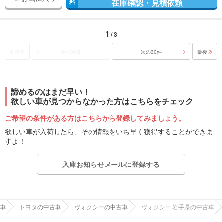
在庫確認・見積依頼
料
1
/ 3
最初
前の30件
次の30件
最後
諦めるのはまだ早い！
欲しい車が見つからなかった方はこちらをチェック
ご希望の条件がある方はこちらから登録してみましょう。
欲しい車が入荷したら、その情報をいち早く獲得することができま
すよ！
入庫お知らせメールに登録する
車
トヨタの中古車
ヴォクシーの中古車
ヴォクシー 岩手県の中古車