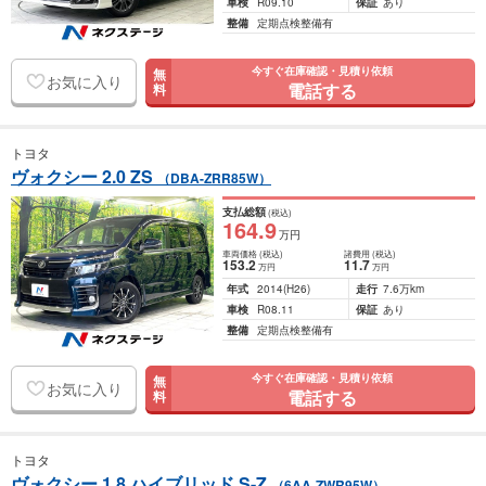
車検
R09.10
保証
あり
整備
定期点検整備有
今すぐ在庫確認・見積り依頼
無
お気に入り
電話する
料
トヨタ
ヴォクシー 2.0 ZS
（DBA-ZRR85W）
支払総額
(税込)
164
.9
万円
車両価格
(税込)
諸費用
(税込)
153
.2
11
.7
万円
万円
年式
2014
(H26)
走行
7.6万km
車検
R08.11
保証
あり
整備
定期点検整備有
今すぐ在庫確認・見積り依頼
無
お気に入り
電話する
料
トヨタ
ヴォクシー 1.8 ハイブリッド S-Z
（6AA-ZWR95W）