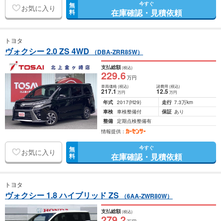
今すぐ
無
お気に入り
在庫確認・見積依頼
料
トヨタ
ヴォクシー 2.0 ZS 4WD
（DBA-ZRR85W）
支払総額
(税込)
229
.6
万円
車両価格
(税込)
諸費用
(税込)
217
.1
12
.5
万円
万円
年式
2017
(H29)
走行
7.3万km
車検
車検整備付
保証
あり
整備
定期点検整備有
情報提供：
今すぐ
無
お気に入り
在庫確認・見積依頼
料
トヨタ
ヴォクシー 1.8 ハイブリッド ZS
（6AA-ZWR80W）
支払総額
(税込)
279
.2