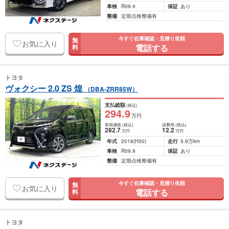
車検
R09.4
保証
あり
整備
定期点検整備有
今すぐ在庫確認・見積り依頼
無
お気に入り
電話する
料
トヨタ
ヴォクシー 2.0 ZS 煌
（DBA-ZRR85W）
支払総額
(税込)
294
.9
万円
車両価格
(税込)
諸費用
(税込)
282
.7
12
.2
万円
万円
年式
2018
(H30)
走行
5.9万km
車検
R09.9
保証
あり
整備
定期点検整備有
今すぐ在庫確認・見積り依頼
無
お気に入り
電話する
料
トヨタ