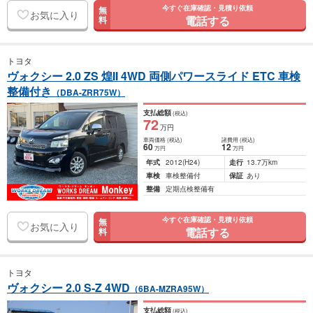
今すぐ在庫確認・見積り依頼
無
お気に入り
電話する
料
トヨタ
ヴォクシー 2.0 ZS 煌II 4WD 両側パワースライド ETC 車検
整備付き
（DBA-ZRR75W）
支払総額
(税込)
72
万円
車両価格
(税込)
諸費用
(税込)
60
12
万円
万円
年式
2012
(H24)
走行
13.7万km
車検
車検整備付
保証
あり
整備
定期点検整備有
今すぐ在庫確認・見積り依頼
無
お気に入り
電話する
料
トヨタ
ヴォクシー 2.0 S-Z 4WD
（6BA-MZRA95W）
支払総額
(税込)