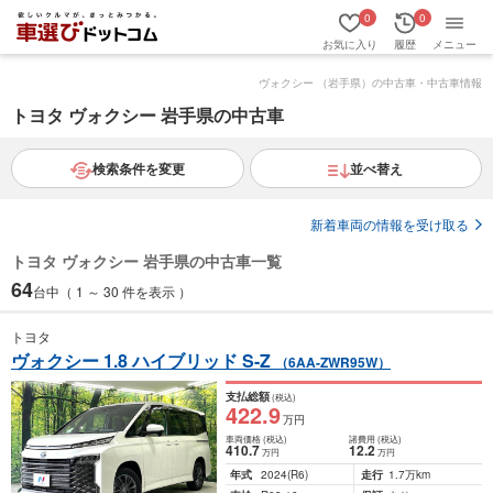
0
0
お気に入り
履歴
メニュー
ヴォクシー （岩手県）の中古車・中古車情報
トヨタ ヴォクシー 岩手県の中古車
検索条件を変更
並べ替え
新着車両の情報を受け取る
トヨタ ヴォクシー 岩手県の中古車一覧
64
台中（ 1 ～ 30 件を表示 ）
トヨタ
ヴォクシー 1.8 ハイブリッド S-Z
（6AA-ZWR95W）
支払総額
(税込)
422
.9
万円
車両価格
(税込)
諸費用
(税込)
410
.7
12
.2
万円
万円
年式
2024
(R6)
走行
1.7万km