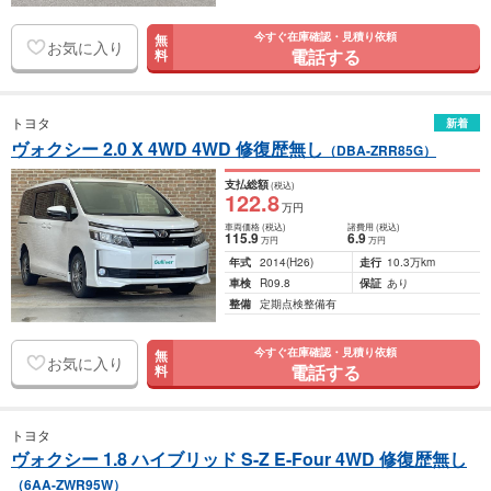
今すぐ在庫確認・見積り依頼
無
お気に入り
電話する
料
トヨタ
新着
ヴォクシー 2.0 X 4WD 4WD 修復歴無し
（DBA-ZRR85G）
支払総額
(税込)
122
.8
万円
車両価格
(税込)
諸費用
(税込)
115
.9
6
.9
万円
万円
年式
2014
(H26)
走行
10.3万km
車検
R09.8
保証
あり
整備
定期点検整備有
今すぐ在庫確認・見積り依頼
無
お気に入り
電話する
料
トヨタ
ヴォクシー 1.8 ハイブリッド S-Z E-Four 4WD 修復歴無し
（6AA-ZWR95W）