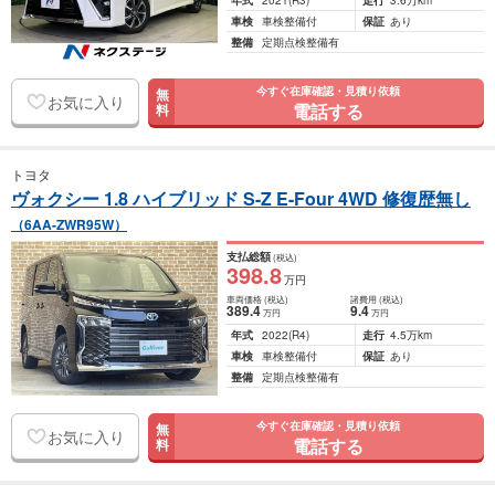
年式
2021
(R3)
走行
3.6万km
車検
車検整備付
保証
あり
整備
定期点検整備有
今すぐ在庫確認・見積り依頼
無
お気に入り
電話する
料
トヨタ
ヴォクシー 1.8 ハイブリッド S-Z E-Four 4WD 修復歴無し
（6AA-ZWR95W）
支払総額
(税込)
398
.8
万円
車両価格
(税込)
諸費用
(税込)
389
.4
9
.4
万円
万円
年式
2022
(R4)
走行
4.5万km
車検
車検整備付
保証
あり
整備
定期点検整備有
今すぐ在庫確認・見積り依頼
無
お気に入り
電話する
料