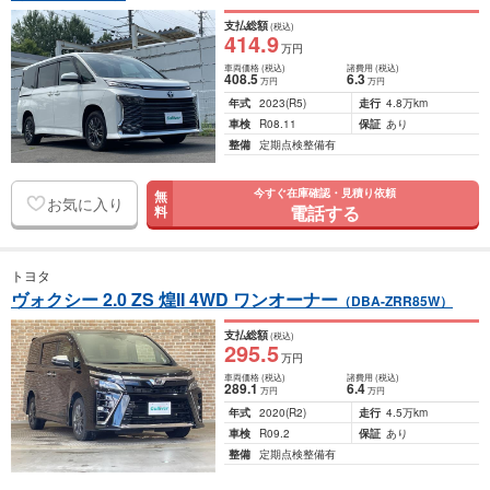
支払総額
(税込)
414
.9
万円
車両価格
(税込)
諸費用
(税込)
408
.5
6
.3
万円
万円
年式
2023
(R5)
走行
4.8万km
車検
R08.11
保証
あり
整備
定期点検整備有
今すぐ在庫確認・見積り依頼
無
お気に入り
電話する
料
トヨタ
ヴォクシー 2.0 ZS 煌II 4WD ワンオーナー
（DBA-ZRR85W）
支払総額
(税込)
295
.5
万円
車両価格
(税込)
諸費用
(税込)
289
.1
6
.4
万円
万円
年式
2020
(R2)
走行
4.5万km
車検
R09.2
保証
あり
整備
定期点検整備有