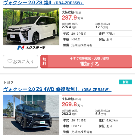
ヴォクシー 2.0 ZS 煌II
（DBA-ZRR85W）
支払総額
(税込)
287
.9
万円
車両価格
(税込)
諸費用
(税込)
275
.4
12
.5
万円
万円
年式
2019
(H31)
走行
7万km
車検
R10.2
保証
あり
整備
定期点検整備有
今すぐ在庫確認・見積り依頼
無
お気に入り
電話する
料
トヨタ
新着
ヴォクシー 2.0 ZS 4WD 修復歴無し
（DBA-ZRR85W）
支払総額
(税込)
269
.8
万円
車両価格
(税込)
諸費用
(税込)
263
.3
6
.5
万円
万円
年式
2017
(H29)
走行
5.6万km
車検
R08.12
保証
あり
整備
定期点検整備有