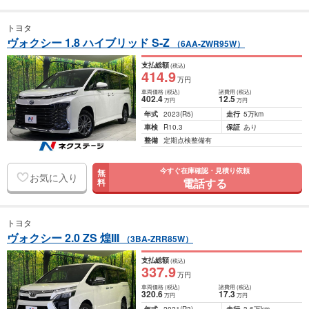
トヨタ
ヴォクシー 1.8 ハイブリッド S-Z
（6AA-ZWR95W）
支払総額
(税込)
414
.9
万円
車両価格
(税込)
諸費用
(税込)
402
.4
12
.5
万円
万円
年式
2023
(R5)
走行
5万km
車検
R10.3
保証
あり
整備
定期点検整備有
今すぐ在庫確認・見積り依頼
無
お気に入り
電話する
料
トヨタ
ヴォクシー 2.0 ZS 煌III
（3BA-ZRR85W）
支払総額
(税込)
337
.9
万円
車両価格
(税込)
諸費用
(税込)
320
.6
17
.3
万円
万円