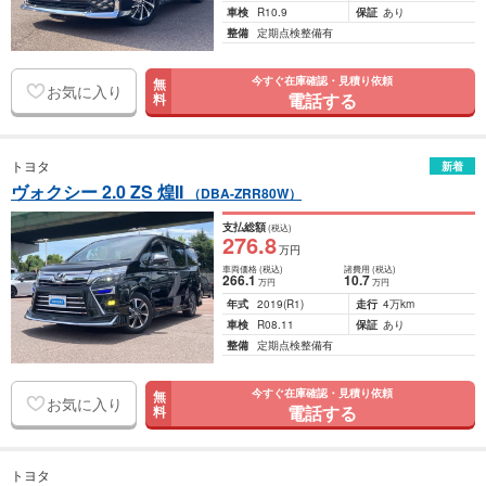
車検
R10.9
保証
あり
整備
定期点検整備有
今すぐ在庫確認・見積り依頼
無
お気に入り
電話する
料
トヨタ
新着
ヴォクシー 2.0 ZS 煌II
（DBA-ZRR80W）
支払総額
(税込)
276
.8
万円
車両価格
(税込)
諸費用
(税込)
266
.1
10
.7
万円
万円
年式
2019
(R1)
走行
4万km
車検
R08.11
保証
あり
整備
定期点検整備有
今すぐ在庫確認・見積り依頼
無
お気に入り
電話する
料
トヨタ