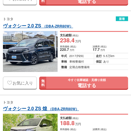
電話する
料
トヨタ
新着
ヴォクシー 2.0 ZS
（DBA-ZRR80W）
支払総額
(税込)
238
.4
万円
車両価格
(税込)
諸費用
(税込)
220
.7
17
.7
万円
万円
年式
2017
(H29)
走行
5.5万km
車検
車検整備付
保証
あり
整備
定期点検整備有
今すぐ在庫確認・見積り依頼
無
お気に入り
電話する
料
トヨタ
ヴォクシー 2.0 ZS 煌
（DBA-ZRR80W）
支払総額
(税込)
188
.8
万円
車両価格
(税込)
諸費用
(税込)