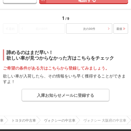
1
/ 9
最初
前の30件
次の30件
最後
諦めるのはまだ早い！
欲しい車が見つからなかった方はこちらをチェック
ご希望の条件がある方はこちらから登録してみましょう。
欲しい車が入荷したら、その情報をいち早く獲得することができま
すよ！
入庫お知らせメールに登録する
車
トヨタの中古車
ヴォクシーの中古車
ヴォクシー 大阪府の中古車