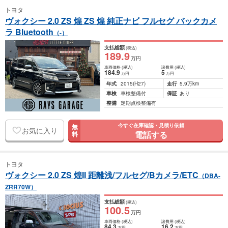
トヨタ
ヴォクシー 2.0 ZS 煌 ZS 煌 純正ナビ フルセグ バックカメ
ラ Bluetooth
（-）
支払総額
(税込)
189
.9
万円
車両価格
(税込)
諸費用
(税込)
184
.9
5
万円
万円
年式
2015
(H27)
走行
5.9万km
車検
車検整備付
保証
あり
整備
定期点検整備有
今すぐ在庫確認・見積り依頼
無
お気に入り
電話する
料
トヨタ
ヴォクシー 2.0 ZS 煌II 距離浅/フルセグ/Bカメラ/ETC
（DBA-
ZRR70W）
支払総額
(税込)
100
.5
万円
車両価格
(税込)
諸費用
(税込)
84
.3
16
.2
万円
万円