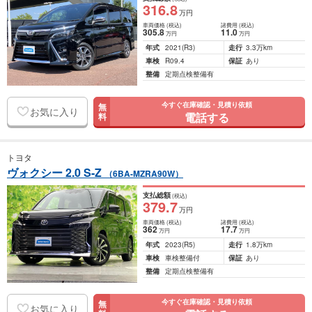
316
.8
万円
車両価格
(税込)
諸費用
(税込)
305
.8
11
.0
万円
万円
年式
2021
(R3)
走行
3.3万km
車検
R09.4
保証
あり
整備
定期点検整備有
今すぐ在庫確認・見積り依頼
無
お気に入り
電話する
料
トヨタ
ヴォクシー 2.0 S-Z
（6BA-MZRA90W）
支払総額
(税込)
379
.7
万円
車両価格
(税込)
諸費用
(税込)
362
17
.7
万円
万円
年式
2023
(R5)
走行
1.8万km
車検
車検整備付
保証
あり
整備
定期点検整備有
今すぐ在庫確認・見積り依頼
無
お気に入り