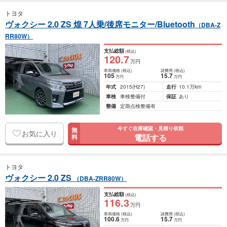
トヨタ
ヴォクシー 2.0 ZS 煌 7人乗/後席モニター/Bluetooth
（DBA-Z
RR80W）
支払総額
(税込)
120
.7
万円
車両価格
(税込)
諸費用
(税込)
105
15
.7
万円
万円
年式
2015
(H27)
走行
10.1万km
車検
車検整備付
保証
あり
整備
定期点検整備有
今すぐ在庫確認・見積り依頼
無
お気に入り
電話する
料
トヨタ
ヴォクシー 2.0 ZS
（DBA-ZRR80W）
支払総額
(税込)
116
.3
万円
車両価格
(税込)
諸費用
(税込)
100
.6
15
.7
万円
万円