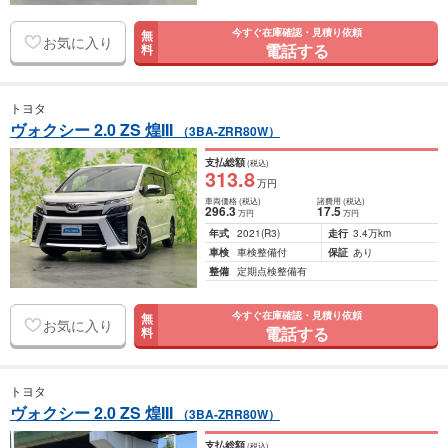
今すぐ在庫確認・見積り依頼
無
お気に入り
電話する
料
トヨタ
ヴォクシー 2.0 ZS 煌III
（3BA-ZRR80W）
支払総額
(税込)
313
.8
万円
車両価格
(税込)
諸費用
(税込)
296
.3
17
.5
万円
万円
年式
2021
(R3)
走行
3.4万km
車検
車検整備付
保証
あり
整備
定期点検整備有
今すぐ在庫確認・見積り依頼
無
お気に入り
電話する
料
トヨタ
ヴォクシー 2.0 ZS 煌III
（3BA-ZRR80W）
支払総額
(税込)