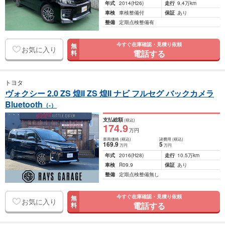
年式
2014
(H26)
走行
9.4万km
車検
車検整備付
保証
あり
整備
定期点検整備有
今すぐ在庫確認・見積り依頼
無
お気に入り
電話する
料
トヨタ
ヴォクシー 2.0 ZS 煌II ZS 煌II ナビ フルセグ バックカメラ
Bluetooth
（-）
支払総額
(税込)
174
.9
万円
車両価格
(税込)
諸費用
(税込)
169
.9
5
万円
万円
年式
2016
(H28)
走行
10.5万km
車検
R09.9
保証
あり
整備
定期点検整備無し
今すぐ在庫確認・見積り依頼
無
お気に入り
電話する
料