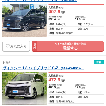
（ZWR90W）
支払総額
(税込)
407
.9
万円
車両価格
(税込)
諸費用
(税込)
396
.4
11
.5
万円
万円
年式
2024
(R6)
走行
2.7万km
車検
R09.9
保証
あり
整備
定期点検整備有
今すぐ在庫確認・見積り依頼
無
お気に入り
電話する
料
トヨタ
新着
ヴォクシー 1.8 ハイブリッド S-Z
（6AA-ZWR90W）
支払総額
(税込)
472
.9
万円
車両価格
(税込)
諸費用
(税込)
460
.3
12
.6
万円
万円
年式
2026
(R8)
走行
10km
車検
R11.5
保証
あり
整備
定期点検整備無し