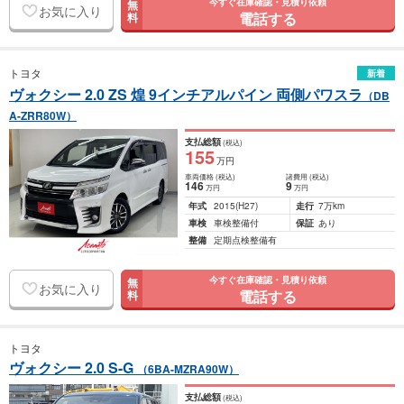
今すぐ在庫確認・見積り依頼
無
お気に入り
電話する
料
トヨタ
新着
ヴォクシー 2.0 ZS 煌 9インチアルパイン 両側パワスラ
（DB
A-ZRR80W）
支払総額
(税込)
155
万円
車両価格
(税込)
諸費用
(税込)
146
9
万円
万円
年式
2015
(H27)
走行
7万km
車検
車検整備付
保証
あり
整備
定期点検整備有
今すぐ在庫確認・見積り依頼
無
お気に入り
電話する
料
トヨタ
ヴォクシー 2.0 S-G
（6BA-MZRA90W）
支払総額
(税込)