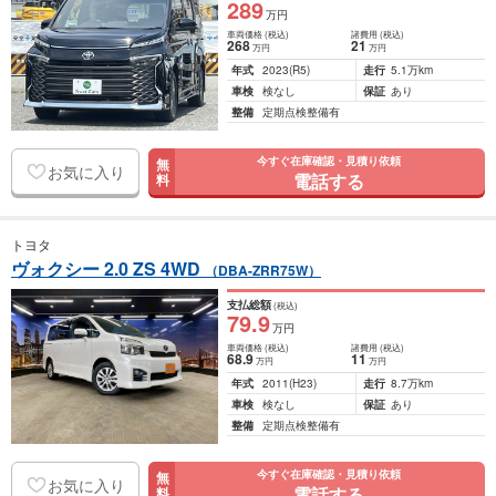
289
万円
車両価格
(税込)
諸費用
(税込)
268
21
万円
万円
年式
2023
(R5)
走行
5.1万km
車検
検なし
保証
あり
整備
定期点検整備有
今すぐ在庫確認・見積り依頼
無
お気に入り
電話する
料
トヨタ
ヴォクシー 2.0 ZS 4WD
（DBA-ZRR75W）
支払総額
(税込)
79
.9
万円
車両価格
(税込)
諸費用
(税込)
68
.9
11
万円
万円
年式
2011
(H23)
走行
8.7万km
車検
検なし
保証
あり
整備
定期点検整備有
今すぐ在庫確認・見積り依頼
無
お気に入り
電話する
料