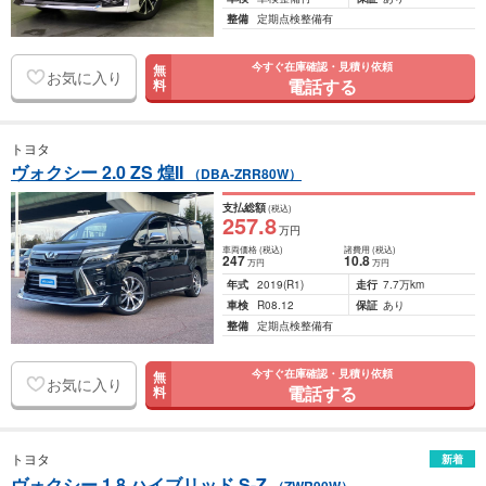
整備
定期点検整備有
今すぐ在庫確認・見積り依頼
無
お気に入り
電話する
料
トヨタ
ヴォクシー 2.0 ZS 煌II
（DBA-ZRR80W）
支払総額
(税込)
257
.8
万円
車両価格
(税込)
諸費用
(税込)
247
10
.8
万円
万円
年式
2019
(R1)
走行
7.7万km
車検
R08.12
保証
あり
整備
定期点検整備有
今すぐ在庫確認・見積り依頼
無
お気に入り
電話する
料
トヨタ
新着
ヴォクシー 1.8 ハイブリッド S-Z