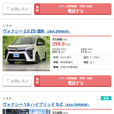
今すぐ在庫確認・見積り依頼
無
お気に入り
電話する
料
トヨタ
ヴォクシー 2.0 ZS 煌III
（3BA-ZRR80W）
支払総額
(税込)
298
.8
万円
車両価格
(税込)
諸費用
(税込)
281
.3
17
.5
万円
万円
年式
2021
(R3)
走行
5.1万km
車検
車検整備付
保証
あり
整備
定期点検整備有
今すぐ在庫確認・見積り依頼
無
お気に入り
電話する
料
トヨタ
新着
ヴォクシー 1.8 ハイブリッド S-Z
（6AA-ZWR90W）
支払総額
(税込)