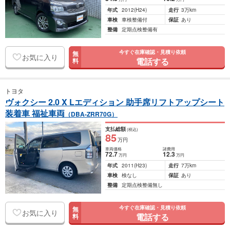
年式
2012
(H24)
走行
3万km
車検
車検整備付
保証
あり
整備
定期点検整備有
今すぐ在庫確認・見積り依頼
無
お気に入り
電話する
料
トヨタ
ヴォクシー 2.0 X Lエディション 助手席リフトアップシート
装着車 福祉車両
（DBA-ZRR70G）
支払総額
(税込)
85
万円
車両価格
諸費用
72
.7
12
.3
万円
万円
年式
2011
(H23)
走行
7万km
車検
検なし
保証
あり
整備
定期点検整備無し
今すぐ在庫確認・見積り依頼
無
お気に入り
電話する
料