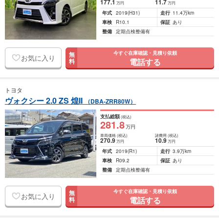
177
.1
11
.7
万円
万円
年式
2019
(H31)
走行
11.4万km
車検
R10.1
保証
あり
整備
定期点検整備有
今すぐ在庫確認・見積り依頼
無
お気に入り
電話する
料
トヨタ
ヴォクシー 2.0 ZS 煌II
（DBA-ZRR80W）
支払総額
(税込)
281
.8
万円
車両価格
(税込)
諸費用
(税込)
270
.9
10
.9
万円
万円
年式
2019
(R1)
走行
3.9万km
車検
R09.2
保証
あり
整備
定期点検整備有
今すぐ在庫確認・見積り依頼
無
お気に入り
電話する
料