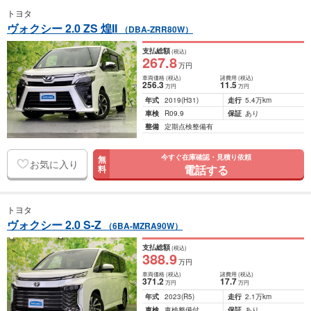
トヨタ
ヴォクシー 2.0 ZS 煌II
（DBA-ZRR80W）
支払総額
(税込)
267
.8
万円
車両価格
(税込)
諸費用
(税込)
256
.3
11
.5
万円
万円
年式
2019
(H31)
走行
5.4万km
車検
R09.9
保証
あり
整備
定期点検整備有
今すぐ在庫確認・見積り依頼
無
お気に入り
電話する
料
トヨタ
ヴォクシー 2.0 S-Z
（6BA-MZRA90W）
支払総額
(税込)
388
.9
万円
車両価格
(税込)
諸費用
(税込)
371
.2
17
.7
万円
万円
年式
2023
(R5)
走行
2.1万km
車検
車検整備付
保証
あり