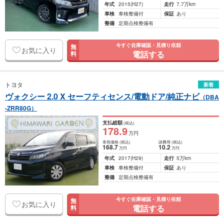
年式
2015
(H27)
走行
7.7万km
車検
車検整備付
保証
あり
整備
定期点検整備有
今すぐ在庫確認・見積り依頼
無
お気に入り
電話する
料
トヨタ
新着
ヴォクシー 2.0 X セーフティセンス/電動ドア/純正ナビ
（DBA
-ZRR80G）
支払総額
(税込)
178
.9
万円
車両価格
(税込)
諸費用
(税込)
168
.7
10
.2
万円
万円
年式
2017
(H29)
走行
5万km
車検
車検整備付
保証
あり
整備
定期点検整備有
今すぐ在庫確認・見積り依頼
無
お気に入り
電話する
料