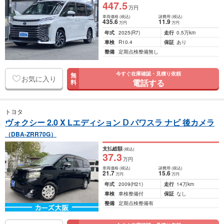
447
.5
万円
車両価格
(税込)
諸費用
(税込)
435
.6
11
.9
万円
万円
年式
2025
(R7)
走行
0.5万km
車検
R10.4
保証
あり
整備
定期点検整備無し
今すぐ在庫確認・見積り依頼
無
お気に入り
電話する
料
トヨタ
ヴォクシー 2.0 X Lエディション Ⅾ パワスラ ナビ 後カメラ
（DBA-ZRR70G）
支払総額
(税込)
37
.3
万円
車両価格
(税込)
諸費用
(税込)
21
.7
15
.6
万円
万円
年式
2009
(H21)
走行
14万km
車検
車検整備付
保証
なし
整備
定期点検整備有