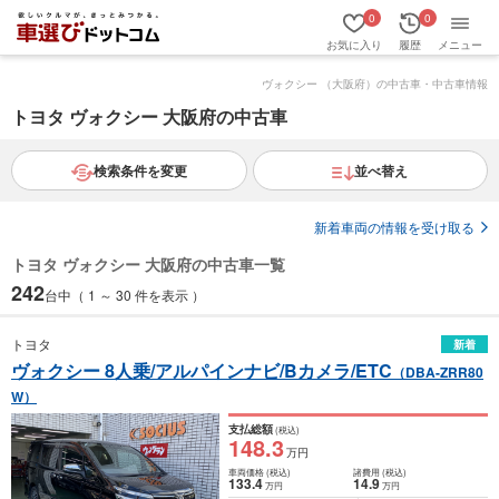
0
0
お気に入り
履歴
メニュー
ヴォクシー （大阪府）の中古車・中古車情報
トヨタ ヴォクシー 大阪府の中古車
検索条件を変更
並べ替え
新着車両の情報を受け取る
トヨタ ヴォクシー 大阪府の中古車一覧
242
台中（ 1 ～ 30 件を表示 ）
トヨタ
新着
ヴォクシー 8人乗/アルパインナビ/Bカメラ/ETC
（DBA-ZRR80
W）
支払総額
(税込)
148
.3
万円
車両価格
(税込)
諸費用
(税込)
133
.4
14
.9
万円
万円