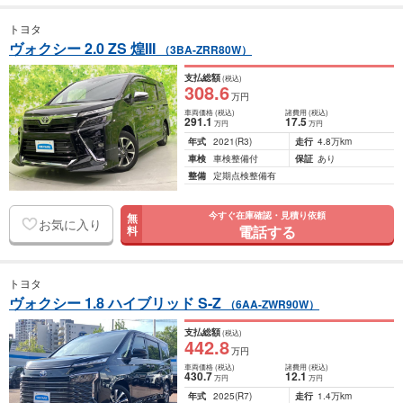
トヨタ
ヴォクシー 2.0 ZS 煌III
（3BA-ZRR80W）
支払総額
(税込)
308
.6
万円
車両価格
(税込)
諸費用
(税込)
291
.1
17
.5
万円
万円
年式
2021
(R3)
走行
4.8万km
車検
車検整備付
保証
あり
整備
定期点検整備有
今すぐ在庫確認・見積り依頼
無
お気に入り
電話する
料
トヨタ
ヴォクシー 1.8 ハイブリッド S-Z
（6AA-ZWR90W）
支払総額
(税込)
442
.8
万円
車両価格
(税込)
諸費用
(税込)
430
.7
12
.1
万円
万円
年式
2025
(R7)
走行
1.4万km