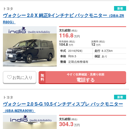
トヨタ
新着
ヴォクシー 2.0 X 純正9インチナビ バックモニター
（DBA-ZR
R80G）
支払総額
(税込)
116
.8
万円
車両価格
(税込)
諸費用
(税込)
104
.8
12
万円
万円
年式
2016
(H28)
走行
8.3万km
車検
R09.5
保証
あり
整備
定期点検整備有
今すぐ在庫確認・見積り依頼
無
お気に入り
電話する
料
トヨタ
新着
ヴォクシー 2.0 S-G 10.5インチディスプレ バックモニター
（6BA-MZRA90W）
支払総額
(税込)
304
.3
万円