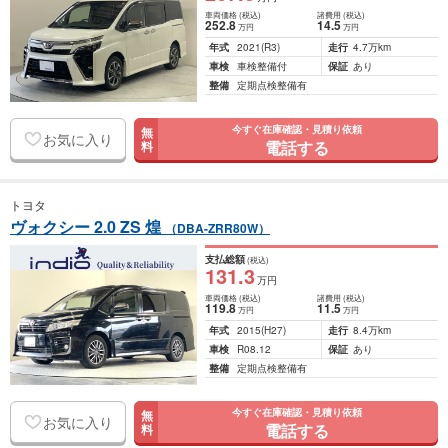
車両価格
(税込)
諸費用
(税込)
252
.8
14
.5
万円
万円
年式
2021
(R3)
走行
4.7万km
車検
車検整備付
保証
あり
整備
定期点検整備有
今すぐ在庫確認・見積り依頼
無
お気に入り
電話する
料
トヨタ
ヴォクシー 2.0 ZS 煌
（DBA-ZRR80W）
支払総額
(税込)
131
.3
万円
車両価格
(税込)
諸費用
(税込)
119
.8
11
.5
万円
万円
年式
2015
(H27)
走行
8.4万km
車検
R08.12
保証
あり
整備
定期点検整備有
今すぐ在庫確認・見積り依頼
無
お気に入り
電話する
料