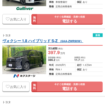
車検
車検整備付
保証
あり
整備
定期点検整備有
今すぐ在庫確認・見積り依頼
無
お気に入り
電話する
料
トヨタ
新着
ヴォクシー 1.8 ハイブリッド S-Z
（6AA-ZWR90W）
支払総額
(税込)
397
.9
万円
車両価格
(税込)
諸費用
(税込)
386
.2
11
.7
万円
万円
年式
2025
(R7)
走行
1.3万km
車検
R09.1
保証
あり
整備
定期点検整備有
今すぐ在庫確認・見積り依頼
無
お気に入り
電話する
料
トヨタ