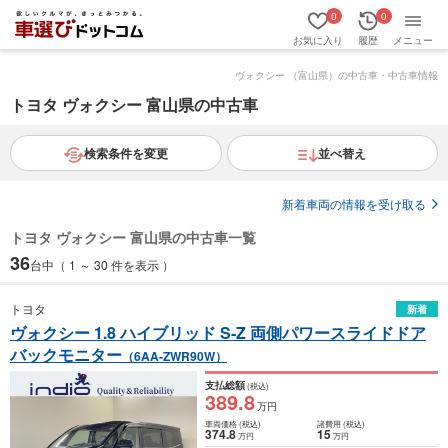
0
0
お気に入り
履歴
メニュー
ヴォクシー （富山県）の中古車・中古車情報
トヨタ ヴォクシー 富山県の中古車
検索条件を変更
並べ替え
新着車両の情報を受け取る
トヨタ ヴォクシー 富山県の中古車一覧
36
台中（ 1 ～ 30 件を表示 ）
トヨタ
新着
ヴォクシー 1.8 ハイブリッド S-Z 両側パワースライドドア
バックモニター
（6AA-ZWR90W）
支払総額
(税込)
389
.8
万円
車両価格
(税込)
諸費用
(税込)
374
.8
15
万円
万円