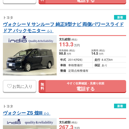
トヨタ
新着
ヴォクシー V サンルーフ 純正9型ナビ 両側パワースライド
ドア バックモニター
（-）
支払総額
(税込)
113
.3
万円
車両価格
(税込)
諸費用
(税込)
98
.8
14
.5
万円
万円
年式
2014
(H26)
走行
8.8万km
車検
車検整備付
保証
あり
整備
定期点検整備有
今すぐ在庫確認・見積り依頼
無
お気に入り
電話する
料
トヨタ
新着
ヴォクシー ZS 煌III
（-）
支払総額
(税込)
267
.3
万円