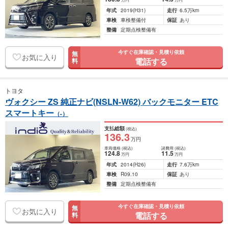
年式
2019
(H31)
走行
6.5万km
車検
車検整備付
保証
あり
整備
定期点検整備有
今すぐ在庫確認・見積り依頼
無
お気に入り
電話する
料
トヨタ
ヴォクシー ZS 純正ナビ(NSLN-W62) バックモニター ETC
スマートキー
（-）
支払総額
(税込)
136
.3
万円
車両価格
(税込)
諸費用
(税込)
124
.8
11
.5
万円
万円
年式
2014
(H26)
走行
7.6万km
車検
R09.10
保証
あり
整備
定期点検整備有
今すぐ在庫確認・見積り依頼
無
お気に入り
電話する
料