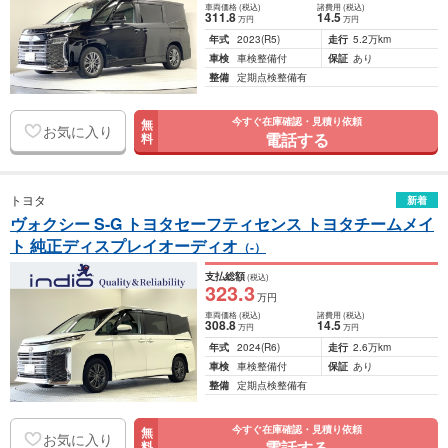
車両価格
(税込)
諸費用
(税込)
311
.8
14
.5
万円
万円
年式
2023
(R5)
走行
5.2万km
車検
車検整備付
保証
あり
整備
定期点検整備有
今すぐ在庫確認・見積り依頼
無
お気に入り
電話する
料
トヨタ
新着
ヴォクシー S-G トヨタセーフティセンス トヨタチームメイ
ト 純正ディスプレイオーディオ
（-）
支払総額
(税込)
323
.3
万円
車両価格
(税込)
諸費用
(税込)
308
.8
14
.5
万円
万円
年式
2024
(R6)
走行
2.6万km
車検
車検整備付
保証
あり
整備
定期点検整備有
今すぐ在庫確認・見積り依頼
無
お気に入り
電話する
料