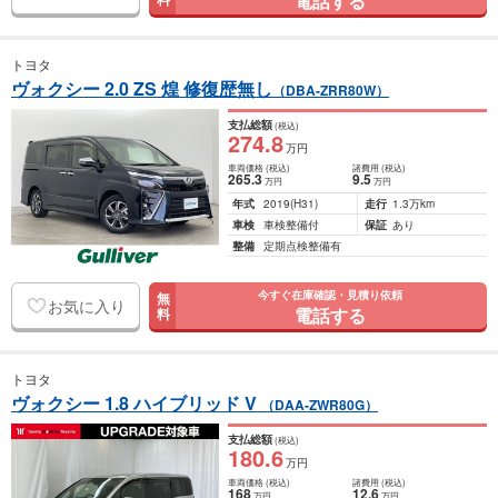
電話する
トヨタ
ヴォクシー 2.0 ZS 煌 修復歴無し
（DBA-ZRR80W）
支払総額
(税込)
274
.8
万円
車両価格
(税込)
諸費用
(税込)
265
.3
9
.5
万円
万円
年式
2019
(H31)
走行
1.3万km
車検
車検整備付
保証
あり
整備
定期点検整備有
今すぐ在庫確認・見積り依頼
無
お気に入り
電話する
料
トヨタ
ヴォクシー 1.8 ハイブリッド V
（DAA-ZWR80G）
支払総額
(税込)
180
.6
万円
車両価格
(税込)
諸費用
(税込)
168
12
.6
万円
万円