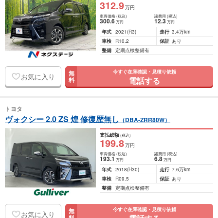
312
.9
万円
車両価格
(税込)
諸費用
(税込)
300
.6
12
.3
万円
万円
年式
2021
(R3)
走行
3.4万km
車検
R10.2
保証
あり
整備
定期点検整備有
今すぐ在庫確認・見積り依頼
無
お気に入り
電話する
料
トヨタ
ヴォクシー 2.0 ZS 煌 修復歴無し
（DBA-ZRR80W）
支払総額
(税込)
199
.8
万円
車両価格
(税込)
諸費用
(税込)
193
.1
6
.8
万円
万円
年式
2018
(H30)
走行
7.6万km
車検
R09.5
保証
あり
整備
定期点検整備有
今すぐ在庫確認・見積り依頼
無
お気に入り
料