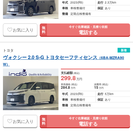
年式
2023
(R5)
走行
2.3万km
車検
車検整備付
保証
あり
整備
定期点検整備有
今すぐ在庫確認・見積り依頼
無
お気に入り
電話する
料
トヨタ
新着
ヴォクシー 2.0 S-G トヨタセーフティセンス
（6BA-MZRA90
W）
支払総額
(税込)
299
.8
万円
車両価格
(税込)
諸費用
(税込)
284
.8
15
万円
万円
年式
2023
(R5)
走行
5万km
車検
車検整備付
保証
あり
整備
定期点検整備有
今すぐ在庫確認・見積り依頼
無
お気に入り
電話する
料