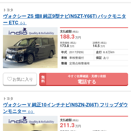
トヨタ
ヴォクシー ZS 煌II 純正9型ナビ(NSZT-Y66T) バックモニタ
ー ETC
（-）
支払総額
(税込)
188
.3
万円
車両価格
(税込)
諸費用
(税込)
173
.8
14
.5
万円
万円
年式
2017
(H29)
走行
6.6万km
車検
車検整備付
保証
あり
整備
定期点検整備有
今すぐ在庫確認・見積り依頼
無
お気に入り
電話する
料
トヨタ
ヴォクシー V 純正10インチナビ(NSZN-Z66T) フリップダウ
ンモニター
（-）
支払総額
(税込)
211
.3
万円