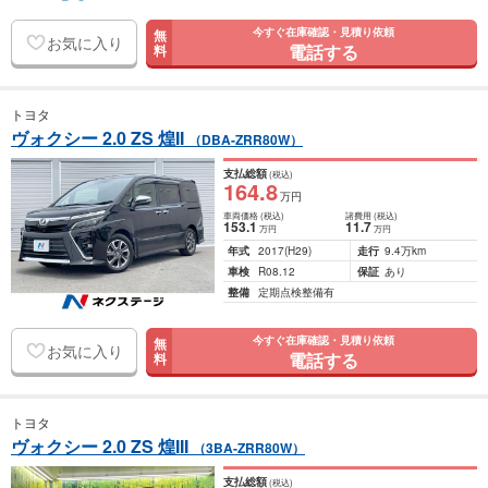
今すぐ在庫確認・見積り依頼
無
お気に入り
電話する
料
トヨタ
ヴォクシー 2.0 ZS 煌II
（DBA-ZRR80W）
支払総額
(税込)
164
.8
万円
車両価格
(税込)
諸費用
(税込)
153
.1
11
.7
万円
万円
年式
2017
(H29)
走行
9.4万km
車検
R08.12
保証
あり
整備
定期点検整備有
今すぐ在庫確認・見積り依頼
無
お気に入り
電話する
料
トヨタ
ヴォクシー 2.0 ZS 煌III
（3BA-ZRR80W）
支払総額
(税込)