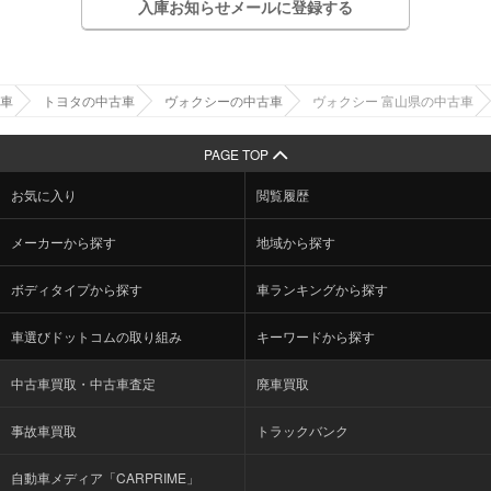
入庫お知らせメールに登録する
車
トヨタの中古車
ヴォクシーの中古車
ヴォクシー 富山県の中古車
PAGE TOP
お気に入り
閲覧履歴
メーカーから探す
地域から探す
ボディタイプから探す
車ランキングから探す
車選びドットコムの取り組み
キーワードから探す
中古車買取・中古車査定
廃車買取
事故車買取
トラックバンク
自動車メディア「CARPRIME」