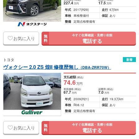
227
.4
17
.5
万円
万円
年式
2017
(H29)
走行
6万km
車検
車検整備付
保証
あり
整備
定期点検整備有
今すぐ在庫確認・見積り依頼
無
お気に入り
電話する
料
トヨタ
新着
ヴォクシー 2.0 ZS 煌II 修復歴無し
（DBA-ZRR70W）
支払総額
(税込)
74
.6
万円
車両価格
(税込)
諸費用
(税込)
67
.7
7
.0
万円
万円
年式
2009
(H21)
走行
19.3万km
車検
R08.12
保証
あり
整備
定期点検整備有
今すぐ在庫確認・見積り依頼
無
お気に入り
電話する
料