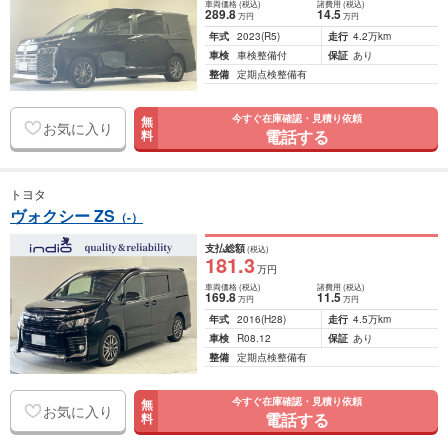
車両価格
(税込)
諸費用
(税込)
289
.8
14
.5
万円
万円
年式
2023
(R5)
走行
4.2万km
車検
車検整備付
保証
あり
整備
定期点検整備有
今すぐ在庫確認・見積り依頼
無
お気に入り
電話する
料
トヨタ
ヴォクシー ZS
（-）
支払総額
(税込)
181
.3
万円
車両価格
(税込)
諸費用
(税込)
169
.8
11
.5
万円
万円
年式
2016
(H28)
走行
4.5万km
車検
R08.12
保証
あり
整備
定期点検整備有
今すぐ在庫確認・見積り依頼
無
お気に入り
電話する
料