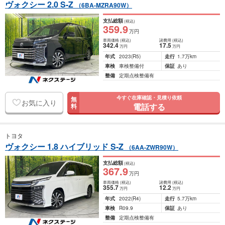
ヴォクシー 2.0 S-Z
（6BA-MZRA90W）
支払総額
(税込)
359
.9
万円
車両価格
(税込)
諸費用
(税込)
342
.4
17
.5
万円
万円
年式
2023
(R5)
走行
1.7万km
車検
車検整備付
保証
あり
整備
定期点検整備有
今すぐ在庫確認・見積り依頼
無
お気に入り
電話する
料
トヨタ
ヴォクシー 1.8 ハイブリッド S-Z
（6AA-ZWR90W）
支払総額
(税込)
367
.9
万円
車両価格
(税込)
諸費用
(税込)
355
.7
12
.2
万円
万円
年式
2022
(R4)
走行
5.7万km
車検
R09.9
保証
あり
整備
定期点検整備有