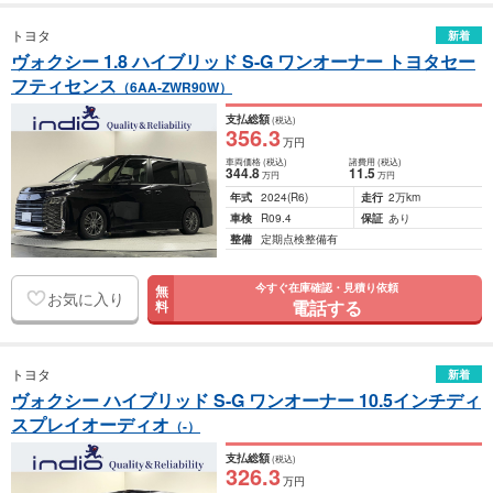
トヨタ
新着
ヴォクシー 1.8 ハイブリッド S-G ワンオーナー トヨタセー
フティセンス
（6AA-ZWR90W）
支払総額
(税込)
356
.3
万円
車両価格
(税込)
諸費用
(税込)
344
.8
11
.5
万円
万円
年式
2024
(R6)
走行
2万km
車検
R09.4
保証
あり
整備
定期点検整備有
今すぐ在庫確認・見積り依頼
無
お気に入り
電話する
料
トヨタ
新着
ヴォクシー ハイブリッド S-G ワンオーナー 10.5インチディ
スプレイオーディオ
（-）
支払総額
(税込)
326
.3
万円