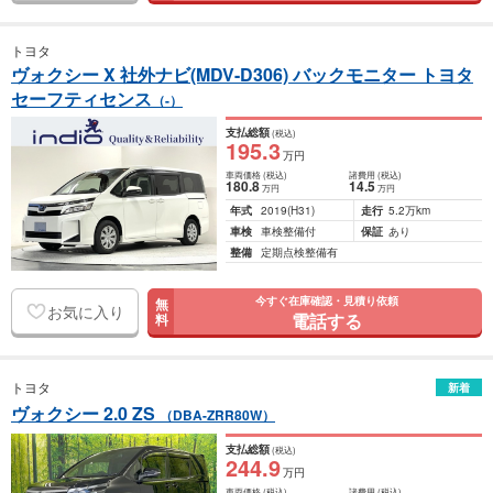
トヨタ
ヴォクシー X 社外ナビ(MDV-D306) バックモニター トヨタ
セーフティセンス
（-）
支払総額
(税込)
195
.3
万円
車両価格
(税込)
諸費用
(税込)
180
.8
14
.5
万円
万円
年式
2019
(H31)
走行
5.2万km
車検
車検整備付
保証
あり
整備
定期点検整備有
今すぐ在庫確認・見積り依頼
無
お気に入り
電話する
料
トヨタ
新着
ヴォクシー 2.0 ZS
（DBA-ZRR80W）
支払総額
(税込)
244
.9
万円
車両価格
(税込)
諸費用
(税込)