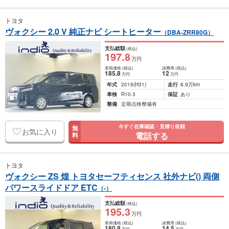
トヨタ
ヴォクシー 2.0 V 純正ナビ シートヒーター
（DBA-ZRR80G）
支払総額
(税込)
197
.8
万円
車両価格
(税込)
諸費用
(税込)
185
.8
12
万円
万円
年式
2019
(H31)
走行
6.9万km
車検
R10.3
保証
あり
整備
定期点検整備有
今すぐ在庫確認・見積り依頼
無
お気に入り
電話する
料
トヨタ
ヴォクシー ZS 煌 トヨタセーフティセンス 社外ナビ() 両側
パワースライドドア ETC
（-）
支払総額
(税込)
195
.3
万円
車両価格
(税込)
諸費用
(税込)
180
.8
14
.5
万円
万円