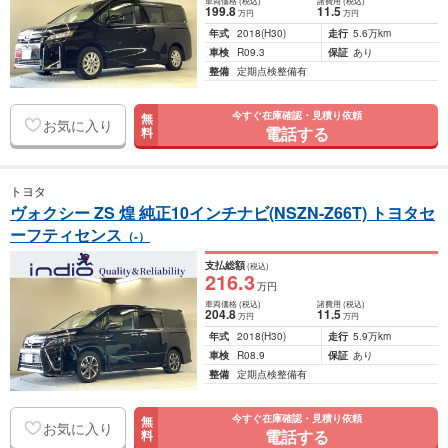
車両価格
(税込)
諸費用
(税込)
199
.8
11
.5
万円
万円
年式
2018
(H30)
走行
5.6万km
車検
R09.3
保証
あり
整備
定期点検整備有
今すぐ在庫確認・見積り依頼
無
お気に入り
電話する
料
トヨタ
ヴォクシー ZS 煌 純正10インチナビ(NSZN-Z66T) トヨタセ
ーフティセンス
（-）
支払総額
(税込)
216
.3
万円
車両価格
(税込)
諸費用
(税込)
204
.8
11
.5
万円
万円
年式
2018
(H30)
走行
5.9万km
車検
R08.9
保証
あり
整備
定期点検整備有
今すぐ在庫確認・見積り依頼
無
お気に入り
電話する
料