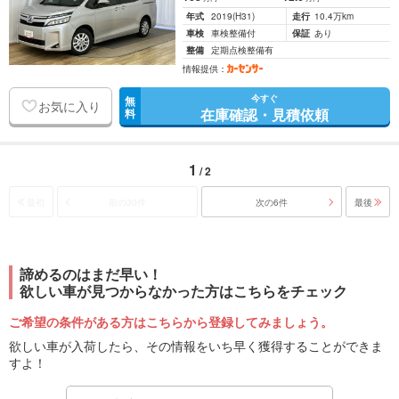
年式
2019
(H31)
走行
10.4万km
車検
車検整備付
保証
あり
整備
定期点検整備有
情報提供：
今すぐ
無
お気に入り
在庫確認・見積依頼
料
1
/ 2
最初
前の30件
次の6件
最後
諦めるのはまだ早い！
欲しい車が見つからなかった方はこちらをチェック
ご希望の条件がある方はこちらから登録してみましょう。
欲しい車が入荷したら、その情報をいち早く獲得することができま
すよ！