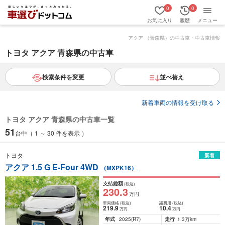
0
0
お気に入り
履歴
メニュー
アクア （青森県）の中古車・中古車情報
トヨタ アクア 青森県の中古車
検索条件を変更
並べ替え
新着車両の情報を受け取る
トヨタ アクア 青森県の中古車一覧
51
台中（ 1 ～ 30 件を表示 ）
トヨタ
新着
アクア 1.5 G E-Four 4WD
（MXPK16）
支払総額
(税込)
230
.3
万円
車両価格
(税込)
諸費用
(税込)
219
.9
10
.4
万円
万円
年式
2025
(R7)
走行
1.3万km