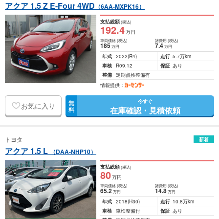
アクア 1.5 Z E-Four 4WD
（6AA-MXPK16）
支払総額
(税込)
192
.4
万円
車両価格
(税込)
諸費用
(税込)
185
7
.4
万円
万円
年式
2022
(R4)
走行
5.7万km
車検
R09.12
保証
あり
整備
定期点検整備有
情報提供：
今すぐ
無
お気に入り
在庫確認・見積依頼
料
トヨタ
新着
アクア 1.5 L
（DAA-NHP10）
支払総額
(税込)
80
万円
車両価格
(税込)
諸費用
(税込)
65
.2
14
.8
万円
万円
年式
2018
(H30)
走行
10.8万km
車検
車検整備付
保証
あり