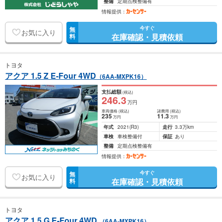
整備
定期点検整備有
情報提供：
今すぐ
無
お気に入り
在庫確認・見積依頼
料
トヨタ
アクア 1.5 Z E-Four 4WD
（6AA-MXPK16）
支払総額
(税込)
246
.3
万円
車両価格
(税込)
諸費用
(税込)
235
11
.3
万円
万円
年式
2021
(R3)
走行
3.3万km
車検
車検整備付
保証
あり
整備
定期点検整備有
情報提供：
今すぐ
無
お気に入り
在庫確認・見積依頼
料
トヨタ
アクア 1.5 G E-Four 4WD
（6AA-MXPK16）