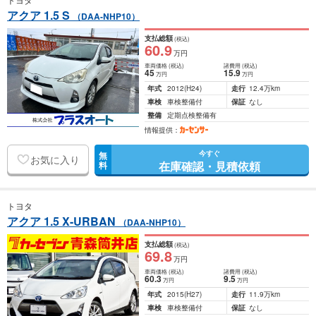
アクア 1.5 S
（DAA-NHP10）
支払総額
(税込)
60
.9
万円
車両価格
(税込)
諸費用
(税込)
45
15
.9
万円
万円
年式
2012
(H24)
走行
12.4万km
車検
車検整備付
保証
なし
整備
定期点検整備有
情報提供：
今すぐ
無
お気に入り
在庫確認・見積依頼
料
トヨタ
アクア 1.5 X-URBAN
（DAA-NHP10）
支払総額
(税込)
69
.8
万円
車両価格
(税込)
諸費用
(税込)
60
.3
9
.5
万円
万円
年式
2015
(H27)
走行
11.9万km
車検
車検整備付
保証
なし