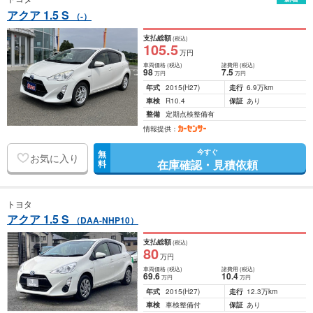
アクア 1.5 S
（-）
支払総額
(税込)
105
.5
万円
車両価格
(税込)
諸費用
(税込)
98
7
.5
万円
万円
年式
2015
(H27)
走行
6.9万km
車検
R10.4
保証
あり
整備
定期点検整備有
情報提供：
今すぐ
無
お気に入り
在庫確認・見積依頼
料
トヨタ
アクア 1.5 S
（DAA-NHP10）
支払総額
(税込)
80
万円
車両価格
(税込)
諸費用
(税込)
69
.6
10
.4
万円
万円
年式
2015
(H27)
走行
12.3万km
車検
車検整備付
保証
あり