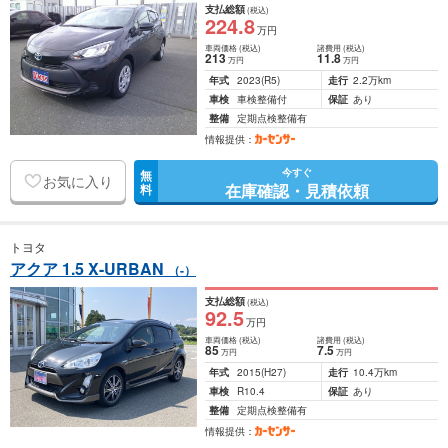
支払総額
(税込)
224
.8
万円
車両価格
(税込)
諸費用
(税込)
213
11
.8
万円
万円
年式
2023
(R5)
走行
2.2万km
車検
車検整備付
保証
あり
整備
定期点検整備有
情報提供：
今すぐ
無
お気に入り
在庫確認・見積依頼
料
トヨタ
アクア 1.5 X-URBAN
（-）
支払総額
(税込)
92
.5
万円
車両価格
(税込)
諸費用
(税込)
85
7
.5
万円
万円
年式
2015
(H27)
走行
10.4万km
車検
R10.4
保証
あり
整備
定期点検整備有
情報提供：