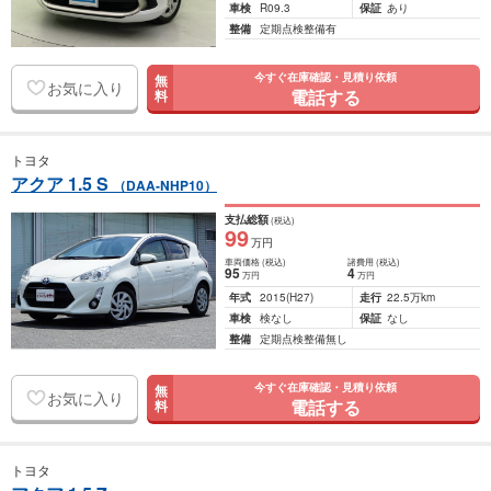
車検
R09.3
保証
あり
整備
定期点検整備有
今すぐ在庫確認・見積り依頼
無
お気に入り
電話する
料
トヨタ
アクア 1.5 S
（DAA-NHP10）
支払総額
(税込)
99
万円
車両価格
(税込)
諸費用
(税込)
95
4
万円
万円
年式
2015
(H27)
走行
22.5万km
車検
検なし
保証
なし
整備
定期点検整備無し
今すぐ在庫確認・見積り依頼
無
お気に入り
電話する
料
トヨタ