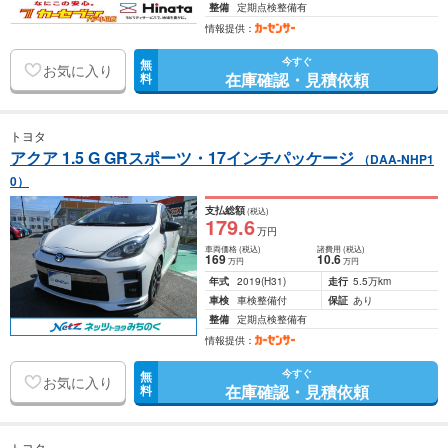
整備
定期点検整備有
情報提供：
今すぐ
無
お気に入り
在庫確認・見積依頼
料
トヨタ
アクア 1.5 G GRスポーツ・17インチパッケージ
（DAA-NHP1
0）
支払総額
(税込)
179
.6
万円
車両価格
(税込)
諸費用
(税込)
169
10
.6
万円
万円
年式
2019
(H31)
走行
5.5万km
車検
車検整備付
保証
あり
整備
定期点検整備有
情報提供：
今すぐ
無
お気に入り
在庫確認・見積依頼
料
トヨタ