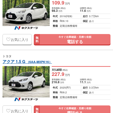
109
.9
万円
車両価格
(税込)
諸費用
(税込)
98
.3
11
.6
万円
万円
年式
2016
(H28)
走行
3.7万km
車検
R09.10
保証
あり
整備
定期点検整備有
今すぐ在庫確認・見積り依頼
無
お気に入り
電話する
料
トヨタ
アクア 1.5 G
（6AA-MXPK16）
支払総額
(税込)
227
.9
万円
車両価格
(税込)
諸費用
(税込)
216
.8
11
.1
万円
万円
年式
2025
(R7)
走行
3.3万km
車検
R09.2
保証
あり
整備
定期点検整備有
今すぐ在庫確認・見積り依頼
無
お気に入り
電話する
料