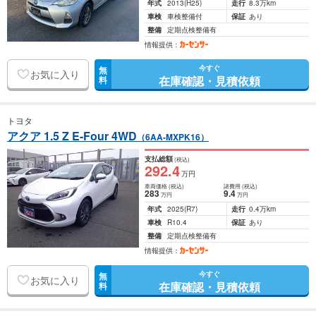
年式
2013
(H25)
走行
8.3万km
車検
車検整備付
保証
あり
整備
定期点検整備有
情報提供：
今すぐ
無
お気に入り
在庫確認・見積依頼
料
トヨタ
アクア 1.5 Z E-Four 4WD
（6AA-MXPK16）
支払総額
(税込)
292
.4
万円
車両価格
(税込)
諸費用
(税込)
283
9
.4
万円
万円
年式
2025
(R7)
走行
0.4万km
車検
R10.4
保証
あり
整備
定期点検整備有
情報提供：
今すぐ
無
お気に入り
在庫確認・見積依頼
料