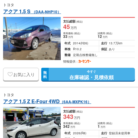
トヨタ
アクア 1.5 S
（DAA-NHP10）
支払総額
(税込)
45
万円
車両価格
(税込)
諸費用
(税込)
33
12
万円
万円
年式
2014
(H26)
走行
13.7万km
車検
R10.2
保証
あり
整備
定期点検整備無し
情報提供：
今すぐ
無
お気に入り
在庫確認・見積依頼
料
トヨタ
アクア 1.5 Z E-Four 4WD
（6AA-MXPK16）
支払総額
(税込)
343
万円
車両価格
(税込)
諸費用
(税込)
342
1
万円
万円
年式
2026
(R8)
走行
登録済未使用車