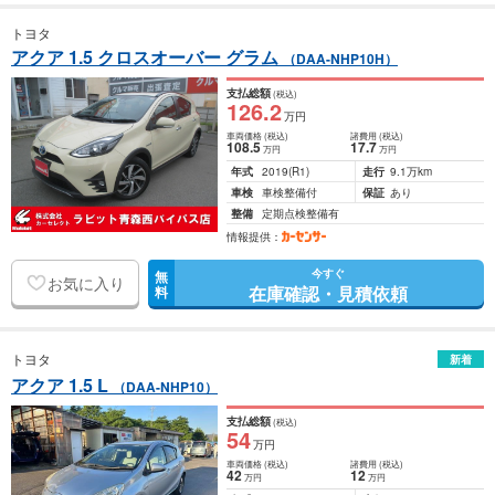
トヨタ
アクア 1.5 クロスオーバー グラム
（DAA-NHP10H）
支払総額
(税込)
126
.2
万円
車両価格
(税込)
諸費用
(税込)
108
.5
17
.7
万円
万円
年式
2019
(R1)
走行
9.1万km
車検
車検整備付
保証
あり
整備
定期点検整備有
情報提供：
今すぐ
無
お気に入り
在庫確認・見積依頼
料
トヨタ
新着
アクア 1.5 L
（DAA-NHP10）
支払総額
(税込)
54
万円
車両価格
(税込)
諸費用
(税込)
42
12
万円
万円