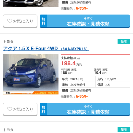
整備
定期点検整備有
情報提供：
今すぐ
無
お気に入り
在庫確認・見積依頼
料
トヨタ
新着
アクア 1.5 X E-Four 4WD
（6AA-MXPK16）
支払総額
(税込)
198
.4
万円
車両価格
(税込)
諸費用
(税込)
188
10
.4
万円
万円
年式
2021
(R3)
走行
3.3万km
車検
車検整備付
保証
あり
整備
定期点検整備有
情報提供：
今すぐ
無
お気に入り
在庫確認・見積依頼
料
トヨタ
新着