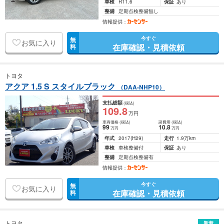
車検
R11.6
保証
あり
整備
定期点検整備無し
情報提供：
今すぐ
無
お気に入り
在庫確認・見積依頼
料
トヨタ
アクア 1.5 S スタイルブラック
（DAA-NHP10）
支払総額
(税込)
109
.8
万円
車両価格
(税込)
諸費用
(税込)
99
10
.8
万円
万円
年式
2017
(H29)
走行
1.9万km
車検
車検整備付
保証
あり
整備
定期点検整備有
情報提供：
今すぐ
無
お気に入り
在庫確認・見積依頼
料
トヨタ
新着