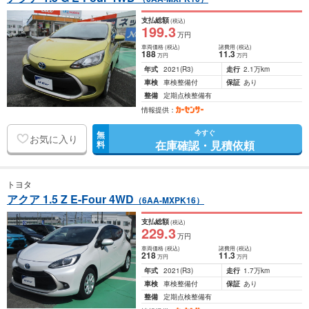
支払総額
(税込)
199
.3
万円
車両価格
(税込)
諸費用
(税込)
188
11
.3
万円
万円
年式
2021
(R3)
走行
2.1万km
車検
車検整備付
保証
あり
整備
定期点検整備有
情報提供：
今すぐ
無
お気に入り
在庫確認・見積依頼
料
トヨタ
アクア 1.5 Z E-Four 4WD
（6AA-MXPK16）
支払総額
(税込)
229
.3
万円
車両価格
(税込)
諸費用
(税込)
218
11
.3
万円
万円
年式
2021
(R3)
走行
1.7万km
車検
車検整備付
保証
あり
整備
定期点検整備有