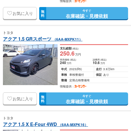
情報提供：
今すぐ
無
お気に入り
在庫確認・見積依頼
料
トヨタ
アクア 1.5 GRスポーツ
（6AA-MXPK11）
支払総額
(税込)
250
.6
万円
車両価格
(税込)
諸費用
(税込)
240
10
.6
万円
万円
年式
2023
(R5)
走行
3.9万km
車検
車検整備付
保証
あり
整備
定期点検整備有
情報提供：
今すぐ
無
お気に入り
在庫確認・見積依頼
料
トヨタ
アクア 1.5 X E-Four 4WD
（6AA-MXPK16）