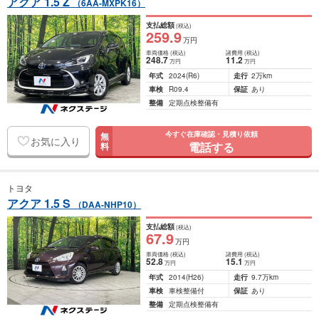
アクア 1.5 Z
（6AA-MXPK16）
支払総額
(税込)
259
.9
万円
車両価格
(税込)
諸費用
(税込)
248
.7
11
.2
万円
万円
年式
2024
(R6)
走行
2万km
車検
R09.4
保証
あり
整備
定期点検整備有
今すぐ在庫確認・見積り依頼
無
お気に入り
電話する
料
トヨタ
アクア 1.5 S
（DAA-NHP10）
支払総額
(税込)
67
.9
万円
車両価格
(税込)
諸費用
(税込)
52
.8
15
.1
万円
万円
年式
2014
(H26)
走行
9.7万km
車検
車検整備付
保証
あり
整備
定期点検整備有