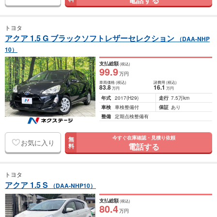
トヨタ
アクア 1.5 G ブラックソフトレザーセレクション
（DAA-NHP
10）
支払総額
(税込)
99
.9
万円
車両価格
(税込)
諸費用
(税込)
83
.8
16
.1
万円
万円
年式
2017
(H29)
走行
7.5万km
車検
車検整備付
保証
あり
整備
定期点検整備有
今すぐ在庫確認・見積り依頼
無
お気に入り
電話する
料
トヨタ
アクア 1.5 S
（DAA-NHP10）
支払総額
(税込)
80
.4
万円