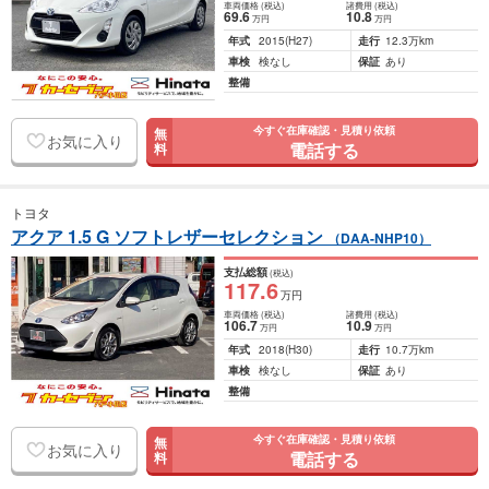
車両価格
(税込)
諸費用
(税込)
69
.6
10
.8
万円
万円
年式
2015
(H27)
走行
12.3万km
車検
検なし
保証
あり
整備
今すぐ在庫確認・見積り依頼
無
お気に入り
電話する
料
トヨタ
アクア 1.5 G ソフトレザーセレクション
（DAA-NHP10）
支払総額
(税込)
117
.6
万円
車両価格
(税込)
諸費用
(税込)
106
.7
10
.9
万円
万円
年式
2018
(H30)
走行
10.7万km
車検
検なし
保証
あり
整備
今すぐ在庫確認・見積り依頼
無
お気に入り
電話する
料