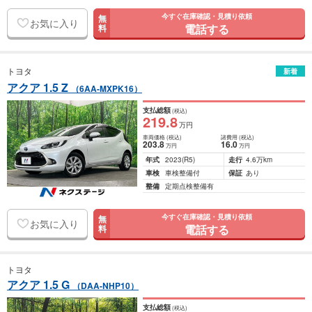
今すぐ在庫確認・見積り依頼
無
お気に入り
電話する
料
トヨタ
新着
アクア 1.5 Z
（6AA-MXPK16）
支払総額
(税込)
219
.8
万円
車両価格
(税込)
諸費用
(税込)
203
.8
16
.0
万円
万円
年式
2023
(R5)
走行
4.6万km
車検
車検整備付
保証
あり
整備
定期点検整備有
今すぐ在庫確認・見積り依頼
無
お気に入り
電話する
料
トヨタ
アクア 1.5 G
（DAA-NHP10）
支払総額
(税込)