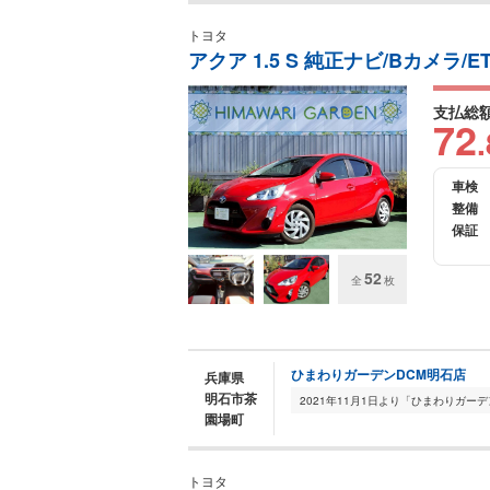
トヨタ
アクア 1.5 S 純正ナビ/Bカメラ/
支払総
72
.
車検
整備
保証
52
全
枚
ひまわりガーデンDCM明石店
兵庫県
明石市茶
園場町
トヨタ