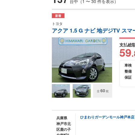
台中（1 〜 30 件を表示）
新着
トヨタ
アクア 1.5 G ナビ 地デジTV スマ
支払総
59
.
車検
整備
保証
60
全
枚
ひまわりガーデンモール神戸本店
兵庫県
神戸市北
区鹿の子