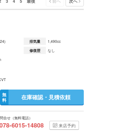
2
3
4
5
最後
前へ
次へ
24)
排気量
1,490cc
修復歴
なし
m
VT
無
在庫確認・見積依頼
料
問合せ（無料電話）
078-6015-14808
来店予約