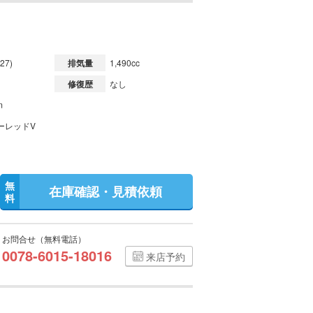
27)
排気量
1,490cc
修復歴
なし
m
ーレッドV
無
在庫確認・見積依頼
料
お問合せ（無料電話）
0078-6015-18016
来店予約