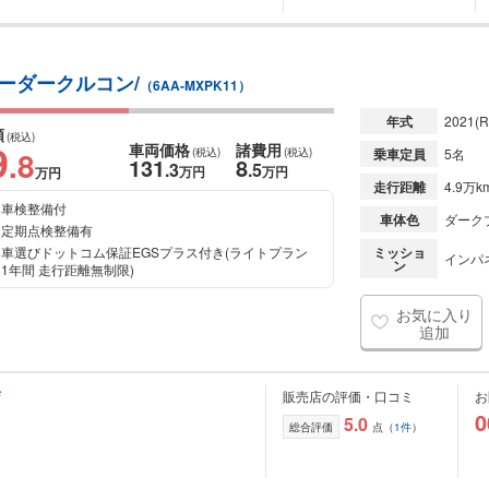
レーダークルコン/
（6AA-MXPK11）
年式
2021
(R
額
(税込)
9
車両価格
諸費用
.8
(税込)
(税込)
乗車定員
5名
131
8
.3
.5
万円
万円
万円
走行距離
4.9万k
車検整備付
車体色
ダーク
定期点検整備有
車選びドットコム保証EGSプラス付き(ライトプラン
ミッショ
インパ
ン
1年間 走行距離無制限)
お気に入り
追加
店
販売店の評価・口コミ
お
0
5.0
総合評価
点（
1件
）