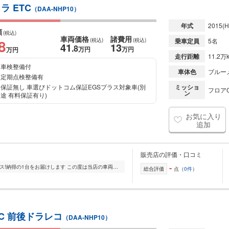
ラ ETC
（DAA-NHP10）
年式
2015
(H
額
(税込)
車両価格
諸費用
8
(税込)
(税込)
乗車定員
5名
41
13
.8
万円
万円
万円
走行距離
11.2万
車検整備付
車体色
ブルー
定期点検整備有
保証無し 車選びドットコム保証EGSプラス対象車(別
ミッショ
フロアC
ン
途 有料保証有り)
お気に入り
追加
販売店の評価・口コミ
-
【中地ICから3分】自信の品質&サービス!納得の1台をお届けします この度は当店の車両をご覧いただき、誠にありがとうございます。 当店ではコンパクトカーからビッ...
総合評価
点（
0件
）
ETC 前後ドラレコ
（DAA-NHP10）