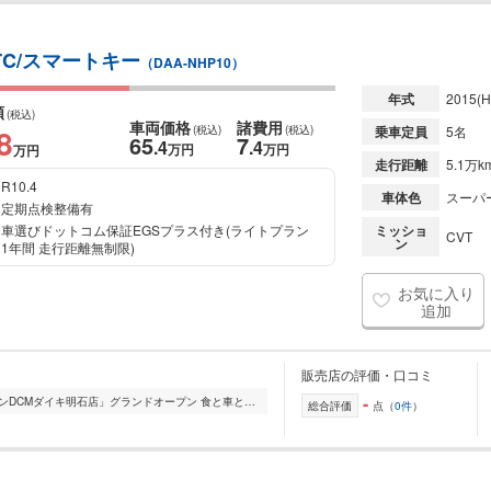
ETC/スマートキー
（DAA-NHP10）
年式
2015
(H
額
(税込)
車両価格
諸費用
8
(税込)
(税込)
乗車定員
5名
65
7
.4
.4
万円
万円
万円
走行距離
5.1万k
R10.4
車体色
スーパ
定期点検整備有
車選びドットコム保証EGSプラス付き(ライトプラン
ミッショ
CVT
ン
1年間 走行距離無制限)
お気に入り
追加
販売店の評価・口コミ
-
2021年11月1日より「ひまわりガーデンDCMダイキ明石店」グランドオープン 食と車とアウトドアのお庭のコンセプトのお店。 軽キャンピンカーちょいCANや軽ハイトワゴン...
総合評価
点（
0件
）