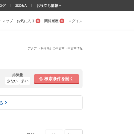
ログ
車Q&A
お役立ち情報
トマップ
お気に入り
閲覧履歴
ログイン
0
0
アクア （兵庫県）の中古車・中古車情報
排気量
検索条件を開く
少ない
多い
る