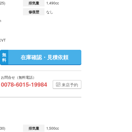
25)
排気量
1,490cc
修復歴
なし
m
VT
無
在庫確認・見積依頼
料
お問合せ（無料電話）
0078-6015-19984
来店予約
30)
排気量
1,500cc