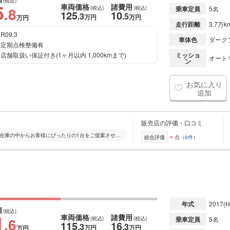
(税込)
5
車両価格
諸費用
.8
(税込)
(税込)
乗車定員
5名
125
10
.3
.5
万円
万円
万円
走行距離
3.7万k
R09.3
車体色
ダーク
定期点検整備有
店舗取扱い保証付き(1ヶ月以内 1,000kmまで)
ミッショ
オート
ン
お気に入り
追加
販売店の評価・口コミ
-
全国的に店舗を展開しており、 豊富な在庫の中からお客様にぴったりの1台をご提案させていただきます。 国産車から輸入車まで幅広く取り扱っており、 登録済未使用車や...
総合評価
点（
0件
）
年式
2017
(H
額
(税込)
1
車両価格
諸費用
.6
(税込)
(税込)
乗車定員
5名
115
16
.3
.3
万円
万円
万円