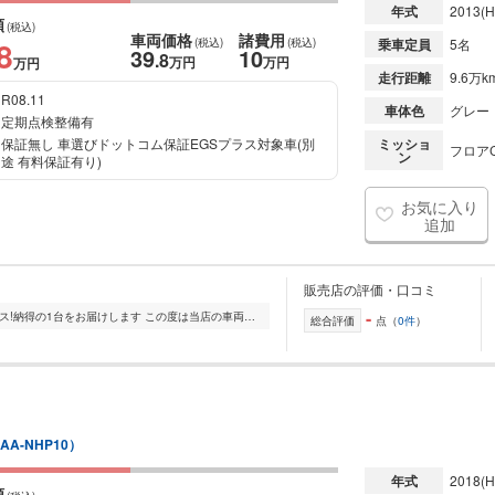
年式
2013
(H
額
(税込)
車両価格
諸費用
8
(税込)
(税込)
乗車定員
5名
39
10
.8
万円
万円
万円
走行距離
9.6万k
R08.11
車体色
グレー
定期点検整備有
保証無し 車選びドットコム保証EGSプラス対象車(別
ミッショ
フロアC
ン
途 有料保証有り)
お気に入り
追加
販売店の評価・口コミ
-
【中地ICから3分】自信の品質&サービス!納得の1台をお届けします この度は当店の車両をご覧いただき、誠にありがとうございます。 当店ではコンパクトカーからビッ...
総合評価
点（
0件
）
AA-NHP10）
年式
2018
(H
額