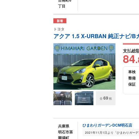
台南町6
丁目
新着
トヨタ
アクア 1.5 X-URBAN 純正ナビ/
支払総
84
.
車検
整備
保証
69
全
枚
ひまわりガーデンDCM明石店
兵庫県
明石市茶
園場町