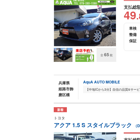
支払総
49
.
車検
整備
保証
65
全
枚
AquA AUTO MOBILE
兵庫県
姫路市飾
磨区構
新着
トヨタ
アクア 1.5 S スタイルブラック
（D
支払総