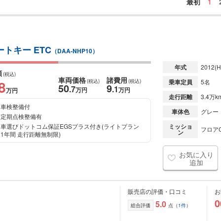
最初
1
ートキー ETC
（DAA-NHP10）
年式
2012
(H
額
(税込)
車両価格
諸費用
8
(税込)
(税込)
乗車定員
5名
50
9
.7
.1
万円
万円
万円
走行距離
3.4万k
車検整備付
車体色
グレー
定期点検整備有
車選びドットコム保証EGSプラス付き(ライトプラン
ミッショ
フロアC
ン
1年間 走行距離無制限)
お気に入り
追加
販売店の評価・口コミ
お
0
5.0
総合評価
点（
1件
）