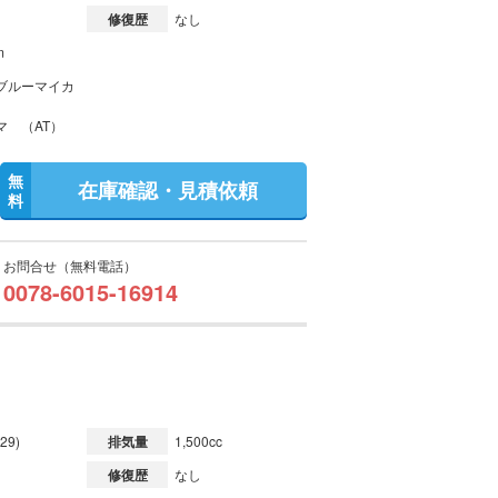
修復歴
なし
m
ブルーマイカ
マ （AT）
無
在庫確認・見積依頼
料
お問合せ（無料電話）
0078-6015-16914
29)
排気量
1,500cc
修復歴
なし