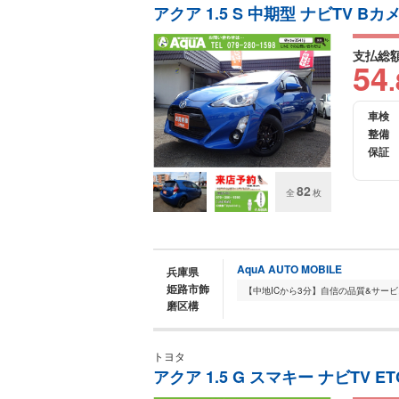
アクア 1.5 S 中期型 ナビTV Bカメ
支払総
54
.
車検
整備
保証
82
全
枚
AquA AUTO MOBILE
兵庫県
姫路市飾
磨区構
トヨタ
アクア 1.5 G スマキー ナビTV 