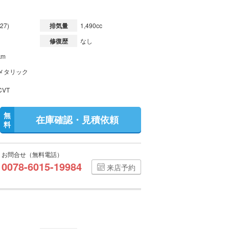
27)
排気量
1,490cc
修復歴
なし
km
メタリック
VT
無
在庫確認・見積依頼
料
お問合せ（無料電話）
0078-6015-19984
来店予約