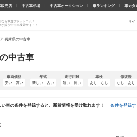
車販売店
中古車相場
中古車オークション
車ランキング
車カタ
サイ
報なら車選びドットコム！
車が揃う中古車検索サイト！
ア 兵庫県の中古車
県の中古車
車両価格
年式
走行距離
車検
修復歴
安い
高い
新しい
古い
短い
長い
あり
なし
なし
あり
しい車の条件を登録すると、新着情報を受け取れます！
条件を登録す
覧