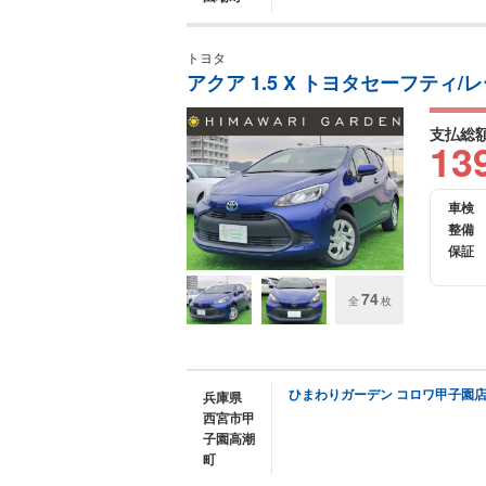
トヨタ
アクア 1.5 X トヨタセーフティ/
支払総
13
車検
整備
保証
74
全
枚
ひまわりガーデン コロワ甲子園
兵庫県
西宮市甲
子園高潮
町