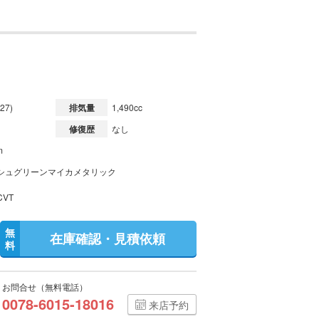
27)
排気量
1,490cc
修復歴
なし
m
シュグリーンマイカメタリック
VT
無
在庫確認・見積依頼
料
お問合せ（無料電話）
0078-6015-18016
来店予約