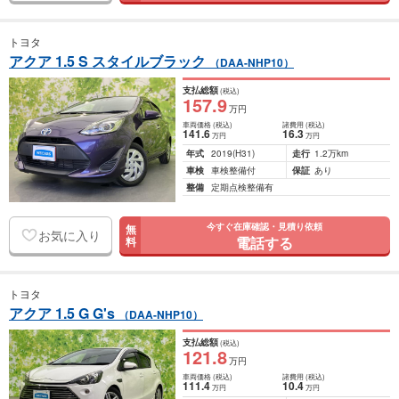
トヨタ
アクア 1.5 S スタイルブラック
（DAA-NHP10）
支払総額
(税込)
157
.9
万円
車両価格
(税込)
諸費用
(税込)
141
.6
16
.3
万円
万円
年式
2019
(H31)
走行
1.2万km
車検
車検整備付
保証
あり
整備
定期点検整備有
今すぐ在庫確認・見積り依頼
無
お気に入り
電話する
料
トヨタ
アクア 1.5 G G's
（DAA-NHP10）
支払総額
(税込)
121
.8
万円
車両価格
(税込)
諸費用
(税込)
111
.4
10
.4
万円
万円