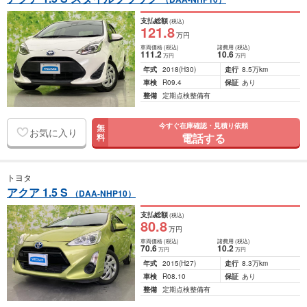
支払総額
(税込)
121
.8
万円
車両価格
(税込)
諸費用
(税込)
111
.2
10
.6
万円
万円
年式
2018
(H30)
走行
8.5万km
車検
R09.4
保証
あり
整備
定期点検整備有
今すぐ在庫確認・見積り依頼
無
お気に入り
電話する
料
トヨタ
アクア 1.5 S
（DAA-NHP10）
支払総額
(税込)
80
.8
万円
車両価格
(税込)
諸費用
(税込)
70
.6
10
.2
万円
万円
年式
2015
(H27)
走行
8.3万km
車検
R08.10
保証
あり
整備
定期点検整備有