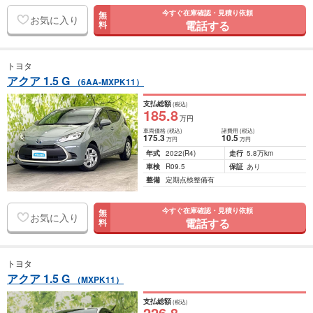
今すぐ在庫確認・見積り依頼
無
お気に入り
電話する
料
トヨタ
アクア 1.5 G
（6AA-MXPK11）
支払総額
(税込)
185
.8
万円
車両価格
(税込)
諸費用
(税込)
175
.3
10
.5
万円
万円
年式
2022
(R4)
走行
5.8万km
車検
R09.5
保証
あり
整備
定期点検整備有
今すぐ在庫確認・見積り依頼
無
お気に入り
電話する
料
トヨタ
アクア 1.5 G
（MXPK11）
支払総額
(税込)
226
.8