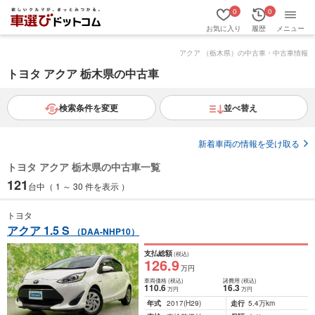
0
0
お気に入り
履歴
メニュー
アクア （栃木県）の中古車・中古車情報
トヨタ アクア 栃木県の中古車
検索条件を変更
並べ替え
新着車両の情報を受け取る
トヨタ アクア 栃木県の中古車一覧
121
台中（ 1 ～ 30 件を表示 ）
トヨタ
アクア 1.5 S
（DAA-NHP10）
支払総額
(税込)
126
.9
万円
車両価格
(税込)
諸費用
(税込)
110
.6
16
.3
万円
万円
年式
2017
(H29)
走行
5.4万km