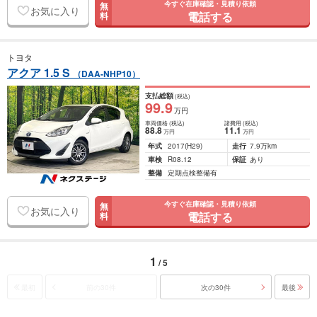
今すぐ在庫確認・見積り依頼
無
お気に入り
電話する
料
トヨタ
アクア 1.5 S
（DAA-NHP10）
支払総額
(税込)
99
.9
万円
車両価格
(税込)
諸費用
(税込)
88
.8
11
.1
万円
万円
年式
2017
(H29)
走行
7.9万km
車検
R08.12
保証
あり
整備
定期点検整備有
今すぐ在庫確認・見積り依頼
無
お気に入り
電話する
料
1
/ 5
最初
前の30件
次の30件
最後