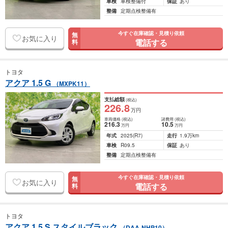
車検
車検整備付
保証
あり
整備
定期点検整備有
今すぐ在庫確認・見積り依頼
無
お気に入り
電話する
料
トヨタ
アクア 1.5 G
（MXPK11）
支払総額
(税込)
226
.8
万円
車両価格
(税込)
諸費用
(税込)
216
.3
10
.5
万円
万円
年式
2025
(R7)
走行
1.9万km
車検
R09.5
保証
あり
整備
定期点検整備有
今すぐ在庫確認・見積り依頼
無
お気に入り
電話する
料
トヨタ
アクア 1.5 S スタイルブラック
（DAA-NHP10）