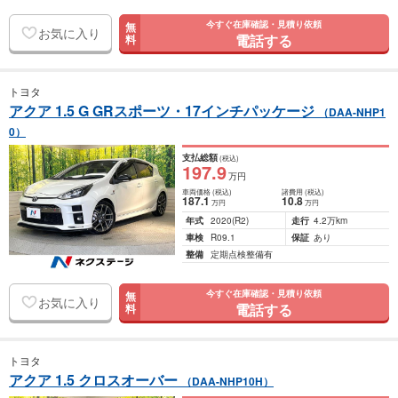
今すぐ在庫確認・見積り依頼
無
お気に入り
電話する
料
トヨタ
アクア 1.5 G GRスポーツ・17インチパッケージ
（DAA-NHP1
0）
支払総額
(税込)
197
.9
万円
車両価格
(税込)
諸費用
(税込)
187
.1
10
.8
万円
万円
年式
2020
(R2)
走行
4.2万km
車検
R09.1
保証
あり
整備
定期点検整備有
今すぐ在庫確認・見積り依頼
無
お気に入り
電話する
料
トヨタ
アクア 1.5 クロスオーバー
（DAA-NHP10H）