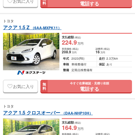
お気に入り
電話する
料
トヨタ
アクア 1.5 Z
（6AA-MXPK11）
支払総額
(税込)
224
.9
万円
車両価格
(税込)
諸費用
(税込)
208
.9
16
万円
万円
年式
2023
(R5)
走行
2.3万km
車検
車検整備付
保証
あり
整備
定期点検整備有
今すぐ在庫確認・見積り依頼
無
お気に入り
電話する
料
トヨタ
アクア 1.5 クロスオーバー
（DAA-NHP10H）
支払総額
(税込)
164
.9
万円
車両価格
(税込)
諸費用
(税込)