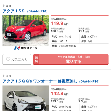
トヨタ
アクア 1.5 S
（DAA-NHP10）
支払総額
(税込)
119
.9
万円
車両価格
(税込)
諸費用
(税込)
108
.8
11
.1
万円
万円
年式
2017
(H29)
走行
2.3万km
車検
R08.12
保証
あり
整備
定期点検整備有
今すぐ在庫確認・見積り依頼
無
お気に入り
電話する
料
トヨタ
アクア 1.5 G G's ワンオーナー 修復歴無し
（DAA-NHP10）
支払総額
(税込)
142
.8
万円
車両価格
(税込)
諸費用
(税込)
133
.5
9
.3
万円
万円
年式
2016
(H28)
走行
4.9万km