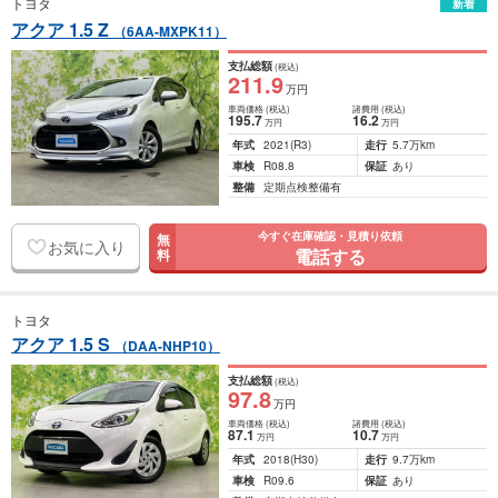
トヨタ
新着
アクア 1.5 Z
（6AA-MXPK11）
支払総額
(税込)
211
.9
万円
車両価格
(税込)
諸費用
(税込)
195
.7
16
.2
万円
万円
年式
2021
(R3)
走行
5.7万km
車検
R08.8
保証
あり
整備
定期点検整備有
今すぐ在庫確認・見積り依頼
無
お気に入り
電話する
料
トヨタ
アクア 1.5 S
（DAA-NHP10）
支払総額
(税込)
97
.8
万円
車両価格
(税込)
諸費用
(税込)
87
.1
10
.7
万円
万円
年式
2018
(H30)
走行
9.7万km
車検
R09.6
保証
あり