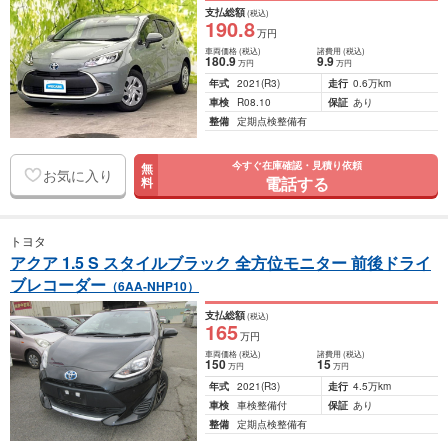
支払総額
(税込)
190
.8
万円
車両価格
(税込)
諸費用
(税込)
180
.9
9
.9
万円
万円
年式
2021
(R3)
走行
0.6万km
車検
R08.10
保証
あり
整備
定期点検整備有
今すぐ在庫確認・見積り依頼
無
お気に入り
電話する
料
トヨタ
アクア 1.5 S スタイルブラック 全方位モニター 前後ドライ
ブレコーダー
（6AA-NHP10）
支払総額
(税込)
165
万円
車両価格
(税込)
諸費用
(税込)
150
15
万円
万円
年式
2021
(R3)
走行
4.5万km
車検
車検整備付
保証
あり
整備
定期点検整備有