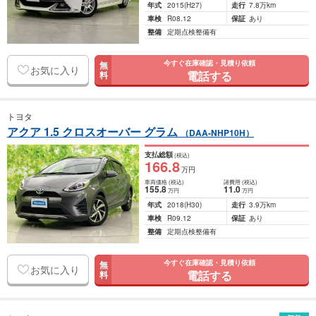
年式
2015
(H27)
走行
7.8万km
車検
R08.12
保証
あり
整備
定期点検整備有
今すぐ在庫確認・見積り依頼
無
お気に入り
電話する
料
トヨタ
アクア 1.5 クロスオーバー グラム
（DAA-NHP10H）
支払総額
(税込)
166
.8
万円
車両価格
(税込)
諸費用
(税込)
155
.8
11
.0
万円
万円
年式
2018
(H30)
走行
3.9万km
車検
R09.12
保証
あり
整備
定期点検整備有
今すぐ在庫確認・見積り依頼
無
お気に入り
電話する
料