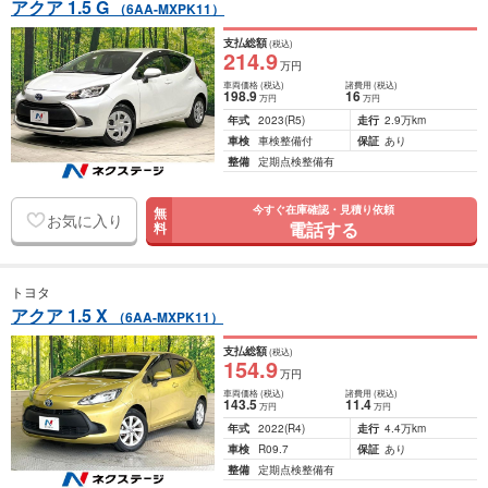
アクア 1.5 G
（6AA-MXPK11）
支払総額
(税込)
214
.9
万円
車両価格
(税込)
諸費用
(税込)
198
.9
16
万円
万円
年式
2023
(R5)
走行
2.9万km
車検
車検整備付
保証
あり
整備
定期点検整備有
今すぐ在庫確認・見積り依頼
無
お気に入り
電話する
料
トヨタ
アクア 1.5 X
（6AA-MXPK11）
支払総額
(税込)
154
.9
万円
車両価格
(税込)
諸費用
(税込)
143
.5
11
.4
万円
万円
年式
2022
(R4)
走行
4.4万km
車検
R09.7
保証
あり
整備
定期点検整備有