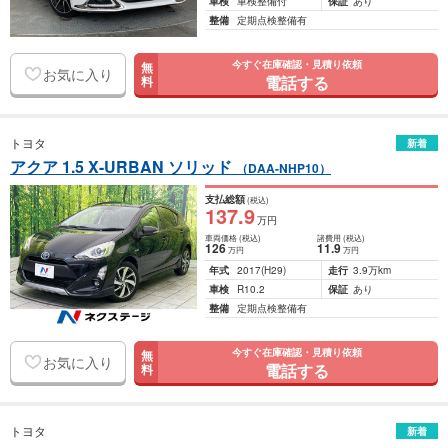
車検
車検整備付
保証
あり
整備
定期点検整備有
今すぐ在庫確認・見積り依頼
無
お気に入り
電話する
料
トヨタ
新着
アクア 1.5 X-URBAN ソリッド
（DAA-NHP10）
支払総額
(税込)
137
.9
万円
車両価格
(税込)
諸費用
(税込)
126
11
.9
万円
万円
年式
2017
(H29)
走行
3.9万km
車検
R10.2
保証
あり
整備
定期点検整備有
今すぐ在庫確認・見積り依頼
無
お気に入り
電話する
料
トヨタ
新着