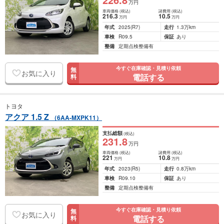
万円
車両価格
(税込)
諸費用
(税込)
216
.3
10
.5
万円
万円
年式
2025
(R7)
走行
1.3万km
車検
R09.5
保証
あり
整備
定期点検整備有
今すぐ在庫確認・見積り依頼
無
お気に入り
電話する
料
トヨタ
アクア 1.5 Z
（6AA-MXPK11）
支払総額
(税込)
231
.8
万円
車両価格
(税込)
諸費用
(税込)
221
10
.8
万円
万円
年式
2023
(R5)
走行
0.8万km
車検
R09.10
保証
あり
整備
定期点検整備有
今すぐ在庫確認・見積り依頼
無
お気に入り
電話する
料