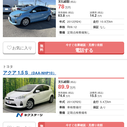
支払総額
(税込)
78
万円
車両価格
(税込)
諸費用
(税込)
63
.8
14
.2
万円
万円
年式
2012
(H24)
走行
10.9万km
車検
R09.12
保証
なし
整備
定期点検整備無し
今すぐ在庫確認・見積り依頼
無
お気に入り
電話する
料
トヨタ
アクア 1.5 S
（DAA-NHP10）
支払総額
(税込)
89
.9
万円
車両価格
(税込)
諸費用
(税込)
74
.4
15
.5
万円
万円
年式
2013
(H25)
走行
5.4万km
車検
車検整備付
保証
あり
整備
定期点検整備有
今すぐ在庫確認・見積り依頼
無