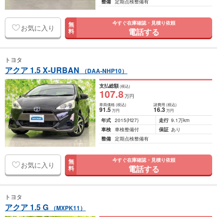
整備
定期点検整備有
今すぐ在庫確認・見積り依頼
無
お気に入り
電話する
料
トヨタ
アクア 1.5 X-URBAN
（DAA-NHP10）
支払総額
(税込)
107
.8
万円
車両価格
(税込)
諸費用
(税込)
91
.5
16
.3
万円
万円
年式
2015
(H27)
走行
9.1万km
車検
車検整備付
保証
あり
整備
定期点検整備有
今すぐ在庫確認・見積り依頼
無
お気に入り
電話する
料
トヨタ
アクア 1.5 G
（MXPK11）