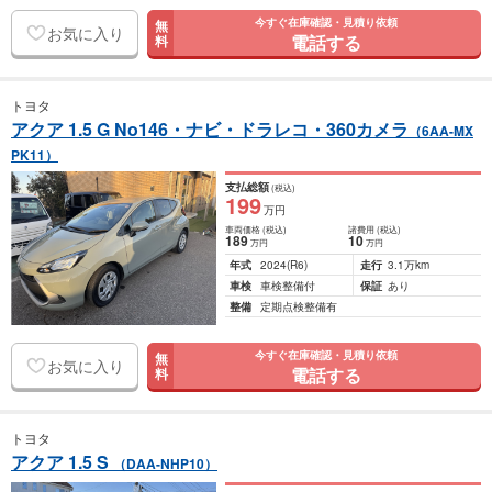
今すぐ在庫確認・見積り依頼
無
お気に入り
電話する
料
トヨタ
アクア 1.5 G No146・ナビ・ドラレコ・360カメラ
（6AA-MX
PK11）
支払総額
(税込)
199
万円
車両価格
(税込)
諸費用
(税込)
189
10
万円
万円
年式
2024
(R6)
走行
3.1万km
車検
車検整備付
保証
あり
整備
定期点検整備有
今すぐ在庫確認・見積り依頼
無
お気に入り
電話する
料
トヨタ
アクア 1.5 S
（DAA-NHP10）