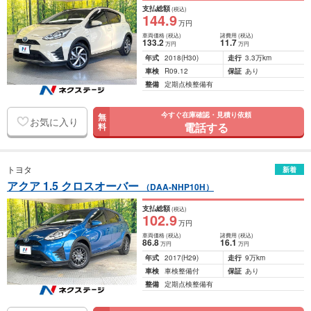
支払総額
(税込)
144
.9
万円
車両価格
(税込)
諸費用
(税込)
133
.2
11
.7
万円
万円
年式
2018
(H30)
走行
3.3万km
車検
R09.12
保証
あり
整備
定期点検整備有
今すぐ在庫確認・見積り依頼
無
お気に入り
電話する
料
トヨタ
新着
アクア 1.5 クロスオーバー
（DAA-NHP10H）
支払総額
(税込)
102
.9
万円
車両価格
(税込)
諸費用
(税込)
86
.8
16
.1
万円
万円
年式
2017
(H29)
走行
9万km
車検
車検整備付
保証
あり
整備
定期点検整備有