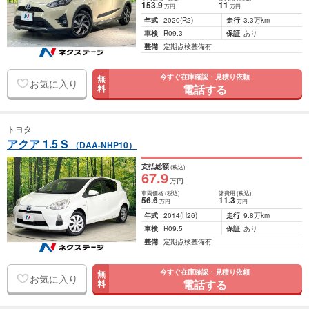
153
.9
11
万円
万円
年式
2020
(R2)
走行
3.3万km
車検
R09.3
保証
あり
整備
定期点検整備有
今すぐ在庫確認・見積り依頼
無
お気に入り
電話する
料
トヨタ
アクア 1.5 S
（DAA-NHP10）
支払総額
(税込)
67
.9
万円
車両価格
(税込)
諸費用
(税込)
56
.6
11
.3
万円
万円
年式
2014
(H26)
走行
9.8万km
車検
R09.5
保証
あり
整備
定期点検整備有
今すぐ在庫確認・見積り依頼
無
お気に入り
電話する
料