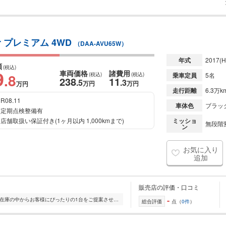
ur プレミアム 4WD
（DAA-AVU65W）
年式
2017
(H
額
(税込)
9
車両価格
諸費用
.8
(税込)
(税込)
乗車定員
5名
238
11
.5
.3
万円
万円
万円
走行距離
6.3万k
R08.11
車体色
ブラッ
定期点検整備有
店舗取扱い保証付き(1ヶ月以内 1,000kmまで)
ミッショ
無段階変
ン
お気に入り
追加
販売店の評価・口コミ
-
全国的に店舗を展開しており、 豊富な在庫の中からお客様にぴったりの1台をご提案させていただきます。 国産車から輸入車まで幅広く取り扱っており、 登録済未使用車や...
総合評価
点（
0件
）