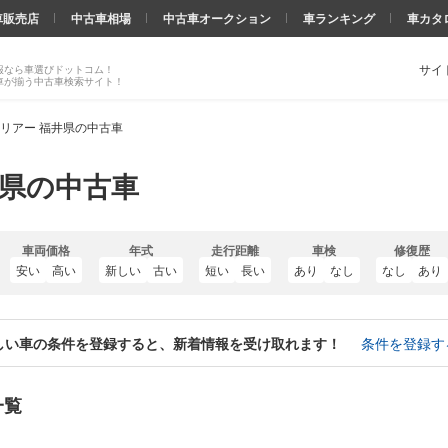
車販売店
中古車相場
中古車オークション
車ランキング
車カタ
サイ
報なら車選びドットコム！
車が揃う中古車検索サイト！
リアー 福井県の中古車
井県の中古車
車両価格
年式
走行距離
車検
修復歴
安い
高い
新しい
古い
短い
長い
あり
なし
なし
あり
しい車の条件を登録すると、新着情報を受け取れます！
条件を登録す
一覧