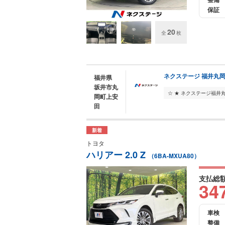
保証
20
全
枚
ネクステージ 福井丸
福井県
坂井市丸
岡町上安
田
新着
トヨタ
ハリアー 2.0 Z
（6BA-MXUA80）
支払総
34
車検
整備