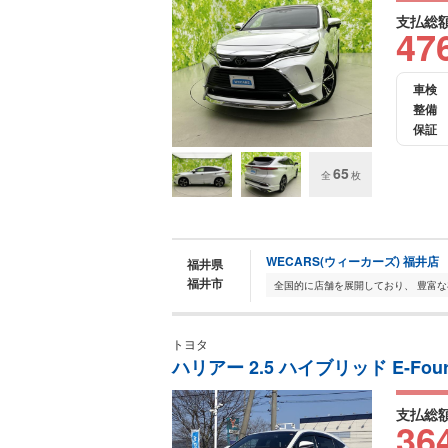
支払総
47
車検
整備
保証
65
全
枚
WECARS(ウィーカーズ) 福井店
福井県
福井市
トヨタ
ハリアー 2.5 ハイブリッド E-Four
支払総
36