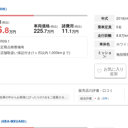
60W）
年式
2018
(H
額
(税込)
6
車両価格
諸費用
.8
(税込)
(税込)
乗車定員
5名
225
11
.7
.1
万円
万円
万円
走行距離
8.8万k
R09.1
車体色
ホワイ
定期点検整備有
店舗取扱い保証付き(1ヶ月以内 1,000kmまで)
ミッショ
無段階変
ン
お気に入り
追加
販売店の評価・口コミ
-
全国的に店舗を展開しており、 豊富な在庫の中からお客様にぴったりの1台をご提案させていただきます。 国産車から輸入車まで幅広く取り扱っており、 登録済未使用車や...
総合評価
点（
0件
）
（6BA-MXUA80）