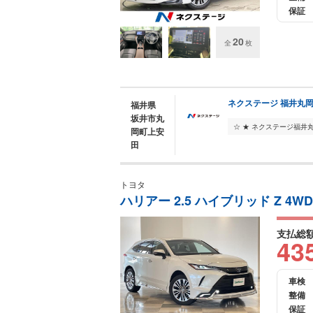
保証
20
全
枚
ネクステージ 福井丸
福井県
坂井市丸
岡町上安
田
トヨタ
ハリアー 2.5 ハイブリッド Z 4
支払総
43
車検
整備
保証