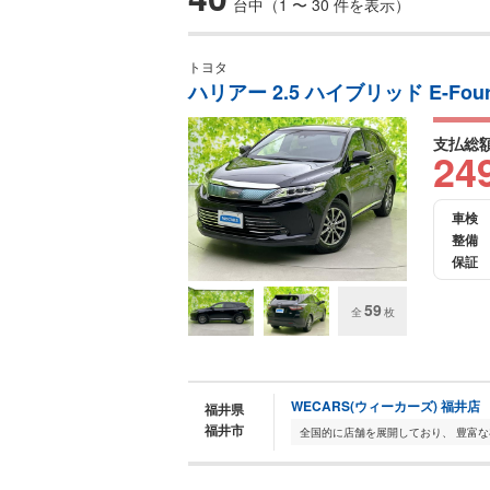
台中（1 〜 30 件を表示）
トヨタ
ハリアー 2.5 ハイブリッド E-Fo
支払総
24
車検
整備
保証
59
全
枚
WECARS(ウィーカーズ) 福井店
福井県
福井市