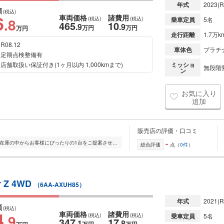
年式
2023
(R
額
(税込)
6
車両価格
諸費用
.8
(税込)
(税込)
乗車定員
5名
465
10
.9
.9
万円
万円
万円
走行距離
1.7万k
R08.12
車体色
プラチ
定期点検整備有
店舗取扱い保証付き(1ヶ月以内 1,000kmまで)
ミッショ
無段階変
ン
お気に入り
追加
販売店の評価・口コミ
-
全国的に店舗を展開しており、 豊富な在庫の中からお客様にぴったりの1台をご提案させていただきます。 国産車から輸入車まで幅広く取り扱っており、 登録済未使用車や...
総合評価
点（
0件
）
 Z 4WD
（6AA-AXUH85）
年式
2021
(R
額
(税込)
4
車両価格
諸費用
.9
(税込)
(税込)
乗車定員
5名
347
17
.1
.8