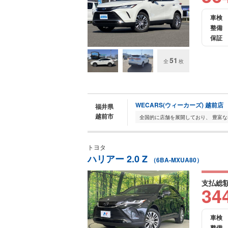
車検
整備
保証
51
全
枚
WECARS(ウィーカーズ) 越前店
福井県
越前市
トヨタ
ハリアー 2.0 Z
（6BA-MXUA80）
支払総
34
車検
整備