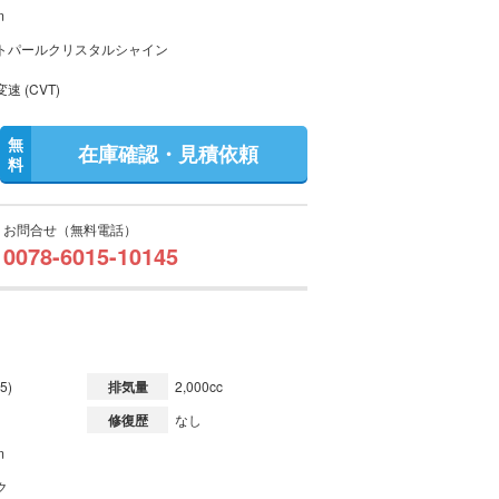
m
トパールクリスタルシャイン
速 (CVT)
無
在庫確認・見積依頼
料
お問合せ（無料電話）
0078-6015-10145
5)
排気量
2,000cc
修復歴
なし
m
ク