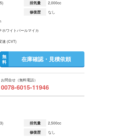
5)
排気量
2,000cc
修復歴
なし
m
ナホワイトパールマイカ
速 (CVT)
無
在庫確認・見積依頼
料
お問合せ（無料電話）
0078-6015-11946
3)
排気量
2,500cc
修復歴
なし