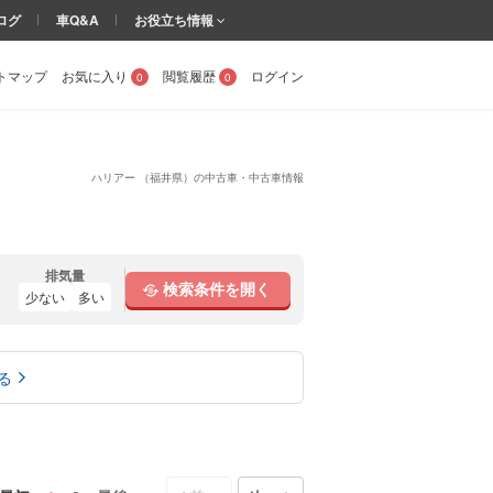
ログ
車Q&A
お役立ち情報
トマップ
お気に入り
閲覧履歴
ログイン
0
0
ハリアー （福井県）の中古車・中古車情報
排気量
検索条件を開く
少ない
多い
る