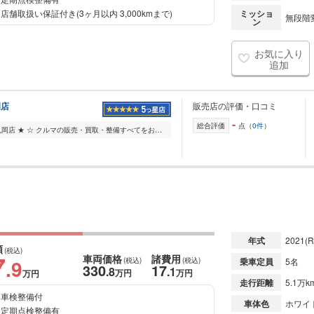
店舗取扱い保証付き(3ヶ月以内 3,000kmまで)
ミッショ
無段階変
ン
お気に入り
追加
岡店
販売店の評価・口コミ
-
総合評価
点（
0件
）
☆ ★ ネクステージ福井丸岡店 ★ ☆ クルマの販売・買取・整備すべてをお任せいただける大型店舗です。 ー 常時200台以上展示 ー 軽・コンパクト・ミニバン・SUVなどの...
年式
2021
(R
額
(税込)
7
車両価格
諸費用
.9
(税込)
(税込)
乗車定員
5名
330
17
.8
.1
万円
万円
万円
走行距離
5.1万k
車検整備付
車体色
ホワイ
定期点検整備有