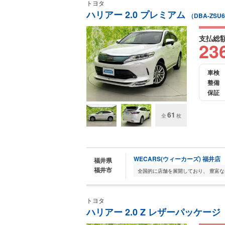
トヨタ
ハリアー 2.0 プレミアム
（DBA-ZSU
支払総
23
車検
整備
保証
61
全
枚
WECARS(ウィーカーズ) 福井店
福井県
福井市
トヨタ
ハリアー 2.0 Z レザーパッケージ