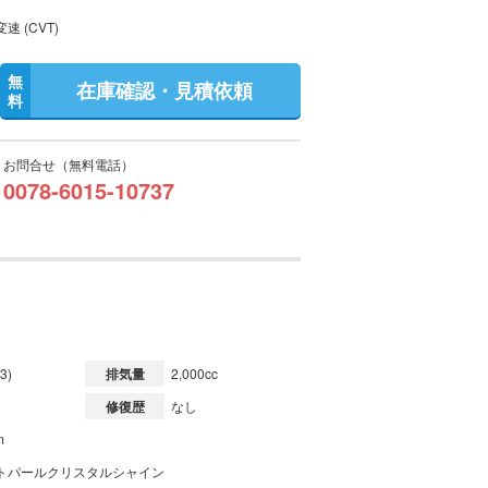
速 (CVT)
無
在庫確認・見積依頼
料
お問合せ（無料電話）
0078-6015-10737
3)
排気量
2,000cc
修復歴
なし
m
トパールクリスタルシャイン