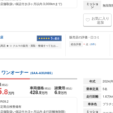
店舗取扱い保証付き(3ヶ月以内 3,000kmまで)
ミッショ
無段階変
ン
お気に入り
追加
岡店
販売店の評価・口コミ
-
総合評価
点（
0件
）
☆ ★ ネクステージ福井丸岡店 ★ ☆ クルマの販売・買取・整備すべてをお任せいただける大型店舗です。 ー 常時200台以上展示 ー 軽・コンパクト・ミニバン・SUVなどの...
WD ワンオーナー
（6AA-AXUH85）
年式
2024
(R
額
(税込)
5
車両価格
諸費用
.8
(税込)
(税込)
乗車定員
5名
428
6
.9
.9
万円
万円
万円
走行距離
1.6万k
R09.2
車体色
プラチ
定期点検整備有
店舗取扱い保証付き(3ヶ月以内 走行距離無制限)
ミッショ
フロアオ