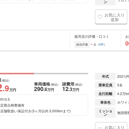
ン
お気に入り
追加
販売店の評価・口コミ
お
0
-
総合評価
点（
0件
）
年式
2021
(R
額
(税込)
2
車両価格
諸費用
.9
(税込)
(税込)
乗車定員
5名
290
12
.6
.3
万円
万円
万円
走行距離
4.2万k
R10.5
車体色
ホワイ
定期点検整備有
店舗取扱い保証付き(3ヶ月以内 3,000kmまで)
ミッショ
無段階変
ン
お気に入り