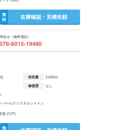
無
在庫確認・見積依頼
料
問合せ（無料電話）
078-6015-19480
3)
排気量
2,000cc
修復歴
なし
m
トパールクリスタルシャイン
速 (CVT)
無