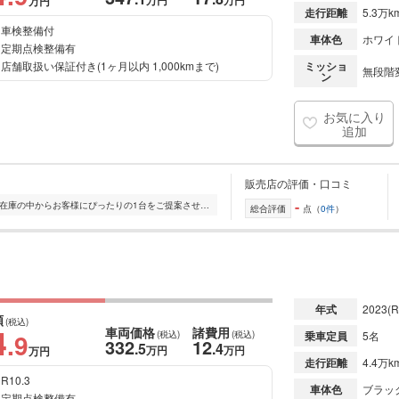
万円
万円
万円
走行距離
5.3万k
車検整備付
車体色
ホワイ
定期点検整備有
店舗取扱い保証付き(1ヶ月以内 1,000kmまで)
ミッショ
無段階変
ン
お気に入り
追加
販売店の評価・口コミ
-
全国的に店舗を展開しており、 豊富な在庫の中からお客様にぴったりの1台をご提案させていただきます。 国産車から輸入車まで幅広く取り扱っており、 登録済未使用車や...
総合評価
点（
0件
）
年式
2023
(R
額
(税込)
4
車両価格
諸費用
.9
(税込)
(税込)
乗車定員
5名
332
12
.5
.4
万円
万円
万円
走行距離
4.4万k
R10.3
車体色
ブラッ
定期点検整備有