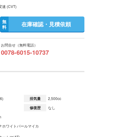
速 (CVT)
無
在庫確認・見積依頼
料
お問合せ（無料電話）
0078-6015-10737
6)
排気量
2,500cc
修復歴
なし
m
ナホワイトパールマイカ
ートマ(AT)