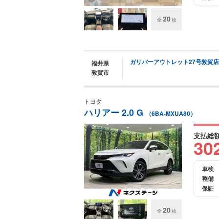
20
全
枚
ガリバーアウトレット27号敦賀店
福井県
敦賀市
トヨタ
ハリアー 2.0 G
（6BA-MXUA80）
支払総
30
車検
整備
保証
20
全
枚