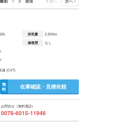
最初
1
2
最後
前へ
次へ
29)
排気量
2,500cc
修復歴
なし
m
ク
速 (CVT)
無
在庫確認・見積依頼
料
お問合せ（無料電話）
0078-6015-11946