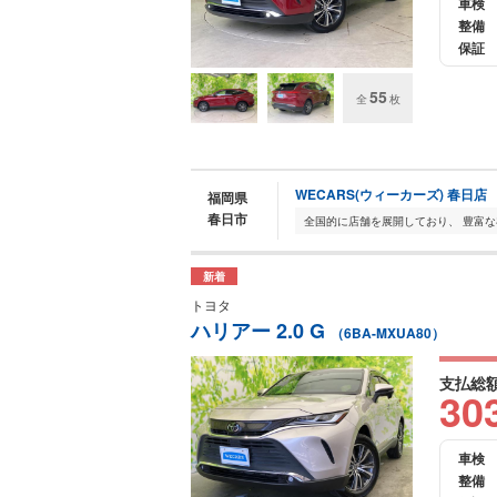
車検
整備
保証
55
全
枚
WECARS(ウィーカーズ) 春日店
福岡県
春日市
新着
トヨタ
ハリアー 2.0 G
（6BA-MXUA80）
支払総
30
車検
整備