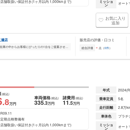
店舗取扱い保証付き(1ヶ月以内 1,000kmまで)
ミッショ
オート
ン
お気に入り
追加
又瀬店
販売店の評価・口コミ
-
全国的に店舗を展開しており、 豊富な在庫の中からお客様にぴったりの1台をご提案させていただきます。 国産車から輸入車まで幅広く取り扱っており、 登録済未使用車や...
総合評価
点（
0件
）
年式
2024
(R
額
(税込)
6
車両価格
諸費用
.8
(税込)
(税込)
乗車定員
5名
335
11
.3
.5
万円
万円
万円
走行距離
2.8万k
R09.11
車体色
プラチ
定期点検整備有
店舗取扱い保証付き(1ヶ月以内 1,000kmまで)
ミッショ
オート
ン