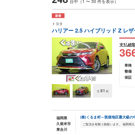
台中（1 〜 30 件を表示）
新着
トヨタ
ハリアー 2.5 ハイブリッド Z
支払総
36
車検
整備
保証
81
全
枚
(株)くるま村～筑後地区最大級の
福岡県
久留米市
東合川