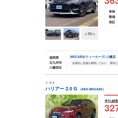
36
車検
整備
保証
56
全
枚
WECARS(ウィーカーズ) 八幡店
福岡県
北九州市
八幡西区
トヨタ
ハリアー 2.0 G
（6BA-MXUA80）
支払総
32