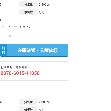
5)
排気量
2,500cc
修復歴
なし
m
ナホワイトパールマイカ
マ （AT）
無
在庫確認・見積依頼
料
お問合せ（無料電話）
0078-6015-11050
4)
排気量
2,000cc
修復歴
なし