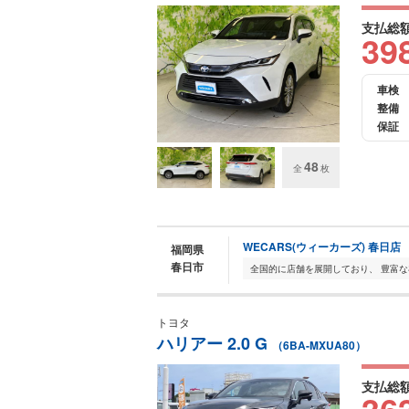
支払総
39
車検
整備
保証
48
全
枚
WECARS(ウィーカーズ) 春日店
福岡県
春日市
トヨタ
ハリアー 2.0 G
（6BA-MXUA80）
支払総