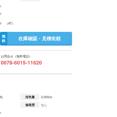
m
ク
マ （AT）
無
在庫確認・見積依頼
料
お問合せ（無料電話）
0078-6015-11620
6)
排気量
2,000cc
修復歴
なし
m