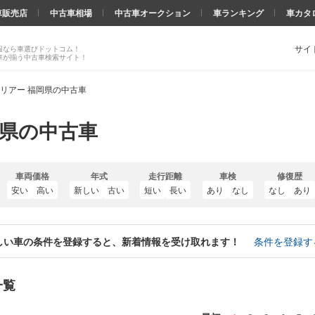
車販売店
中古車相場
中古車オークション
車ランキング
車カタ
サイ
報なら車選びドットコム！
車が揃う中古車検索サイト！
リアー 福岡県の中古車
岡県の中古車
車両価格
年式
走行距離
車検
修復歴
安い
高い
新しい
古い
短い
長い
あり
なし
なし
あり
しい車の条件を登録すると、新着情報を受け取れます！
条件を登録す
一覧