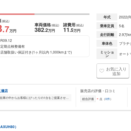
年式
2022
(R
額
(税込)
3
車両価格
諸費用
.7
(税込)
(税込)
乗車定員
5名
382
11
.2
.5
万円
万円
万円
走行距離
2.9万k
R09.12
車体色
プラチ
定期点検整備有
店舗取扱い保証付き(1ヶ月以内 1,000kmまで)
ミッショ
オート
ン
お気に入り
追加
又瀬店
販売店の評価・口コミ
-
全国的に店舗を展開しており、 豊富な在庫の中からお客様にぴったりの1台をご提案させていただきます。 国産車から輸入車まで幅広く取り扱っており、 登録済未使用車や...
総合評価
点（
0件
）
-AXUH80）