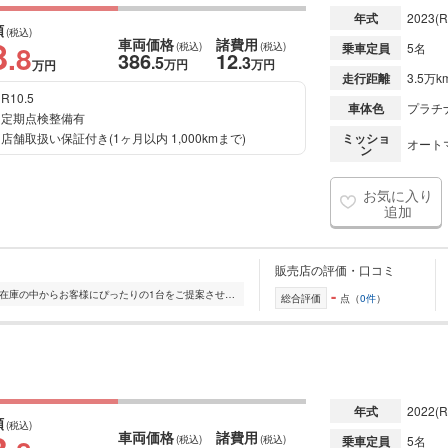
年式
2023
(R
額
(税込)
8
車両価格
諸費用
.8
(税込)
(税込)
乗車定員
5名
386
12
.5
.3
万円
万円
万円
走行距離
3.5万k
R10.5
車体色
プラチ
定期点検整備有
店舗取扱い保証付き(1ヶ月以内 1,000kmまで)
ミッショ
オート
ン
お気に入り
追加
販売店の評価・口コミ
-
全国的に店舗を展開しており、 豊富な在庫の中からお客様にぴったりの1台をご提案させていただきます。 国産車から輸入車まで幅広く取り扱っており、 登録済未使用車や...
総合評価
点（
0件
）
年式
2022
(R
額
(税込)
車両価格
諸費用
(税込)
(税込)
乗車定員
5名