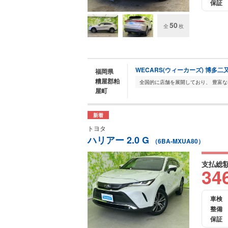
保証
50
全
枚
WECARS(ウィーカーズ) 博多二
福岡県
糟屋郡粕
屋町
新着
トヨタ
ハリアー 2.0 G
（6BA-MXUA80）
支払総
34
車検
整備
保証