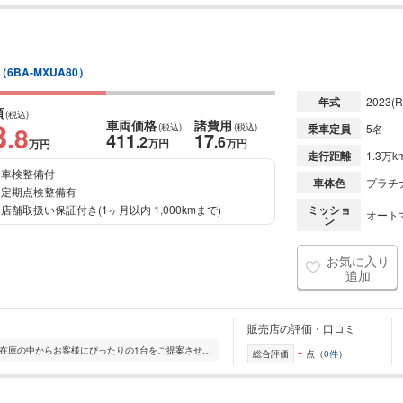
（6BA-MXUA80）
年式
2023
(R
額
(税込)
8
車両価格
諸費用
.8
(税込)
(税込)
乗車定員
5名
411
17
.2
.6
万円
万円
万円
走行距離
1.3万k
車検整備付
車体色
プラチ
定期点検整備有
店舗取扱い保証付き(1ヶ月以内 1,000kmまで)
ミッショ
オート
ン
お気に入り
追加
販売店の評価・口コミ
-
全国的に店舗を展開しており、 豊富な在庫の中からお客様にぴったりの1台をご提案させていただきます。 国産車から輸入車まで幅広く取り扱っており、 登録済未使用車や...
総合評価
点（
0件
）