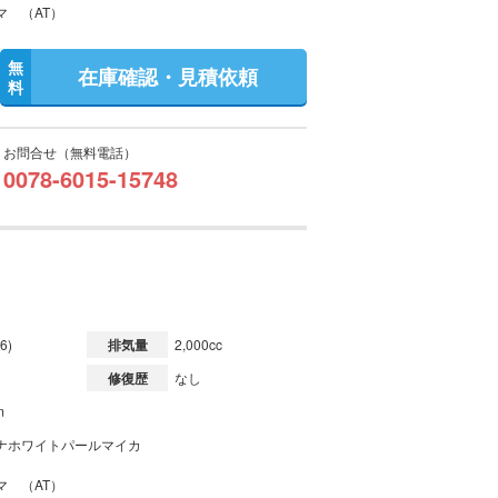
マ （AT）
無
在庫確認・見積依頼
料
お問合せ（無料電話）
0078-6015-15748
6)
排気量
2,000cc
修復歴
なし
m
ナホワイトパールマイカ
マ （AT）