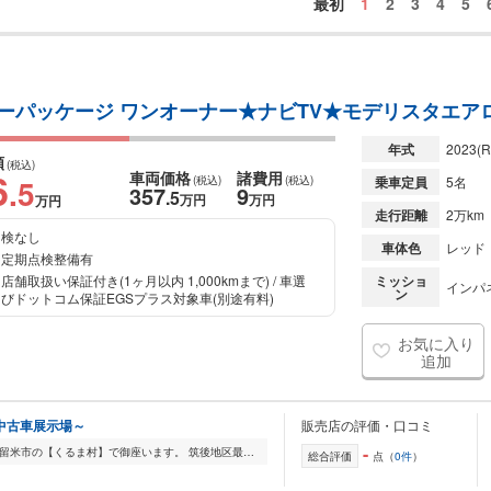
最初
1
2
3
4
5
 レザーパッケージ ワンオーナー★ナビTV★モデリスタエア
年式
2023
(R
額
(税込)
6
車両価格
諸費用
.5
(税込)
(税込)
乗車定員
5名
357
9
.5
万円
万円
万円
走行距離
2万km
検なし
車体色
レッド
定期点検整備有
店舗取扱い保証付き(1ヶ月以内 1,000kmまで) / 車選
ミッショ
インパ
ン
びドットコム保証EGSプラス対象車(別途有料)
お気に入り
追加
中古車展示場～
販売店の評価・口コミ
-
ご覧頂き有難う御座います。 福岡県久留米市の【くるま村】で御座います。 筑後地区最大級、3500坪に総在庫台数500台!! 場所は、久留米インターから1分、アクセスも楽...
総合評価
点（
0件
）