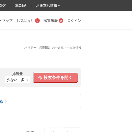
ログ
車Q&A
お役立ち情報
トマップ
お気に入り
閲覧履歴
ログイン
0
0
ハリアー （福岡県）の中古車・中古車情報
排気量
検索条件を開く
少ない
多い
る