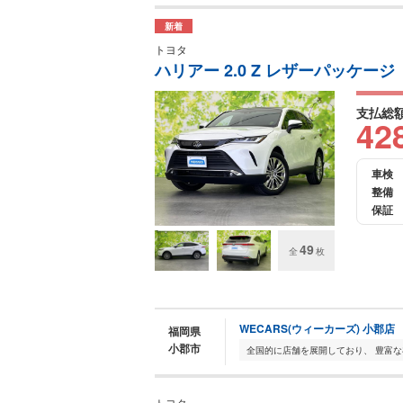
新着
トヨタ
ハリアー 2.0 Z レザーパッケージ
支払総
42
車検
整備
保証
49
全
枚
WECARS(ウィーカーズ) 小郡店
福岡県
小郡市
トヨタ