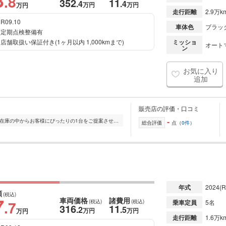
3
.8
352
11
.4
.4
万円
万円
万円
走行距離
2.9万k
R09.10
車体色
ブラッ
定期点検整備有
店舗取扱い保証付き(1ヶ月以内 1,000kmまで)
ミッショ
オート
ン
お気に入り
追加
販売店の評価・口コミ
-
全国的に店舗を展開しており、 豊富な在庫の中からお客様にぴったりの1台をご提案させていただきます。 国産車から輸入車まで幅広く取り扱っており、 登録済未使用車や...
総合評価
点（
0件
）
年式
2024
(R
額
(税込)
7
車両価格
諸費用
.7
(税込)
(税込)
乗車定員
5名
316
11
.2
.5
万円
万円
万円
走行距離
1.6万k