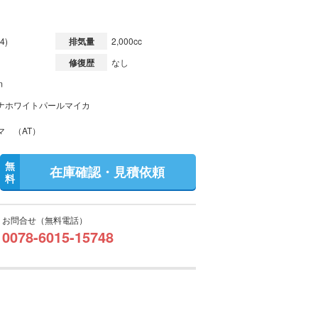
4)
排気量
2,000cc
修復歴
なし
m
ナホワイトパールマイカ
マ （AT）
無
在庫確認・見積依頼
料
お問合せ（無料電話）
0078-6015-15748