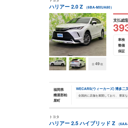
ハリアー 2.0 Z
（6BA-MXUA80）
支払総
39
車検
整備
保証
49
全
枚
WECARS(ウィーカーズ) 博多二
福岡県
糟屋郡粕
屋町
トヨタ
ハリアー 2.5 ハイブリッド Z
（6AA