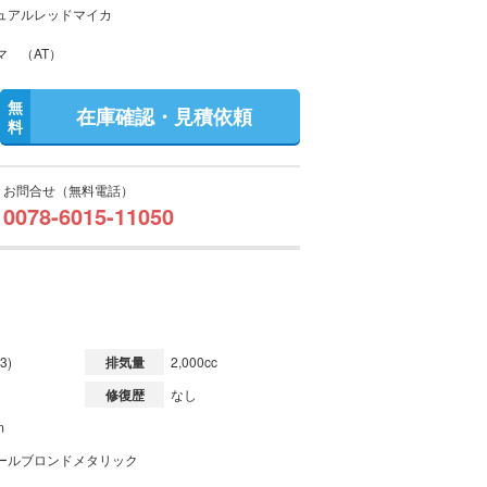
ュアルレッドマイカ
マ （AT）
無
在庫確認・見積依頼
料
お問合せ（無料電話）
0078-6015-11050
3)
排気量
2,000cc
修復歴
なし
m
ールブロンドメタリック