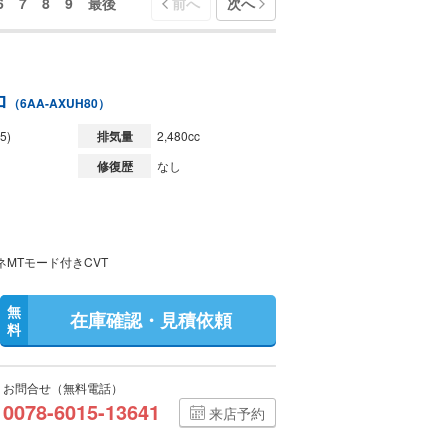
6
7
8
9
最後
前へ
次へ
ロ
（6AA-AXUH80）
5)
排気量
2,480cc
修復歴
なし
ネMTモード付きCVT
無
在庫確認・見積依頼
料
お問合せ（無料電話）
0078-6015-13641
来店予約