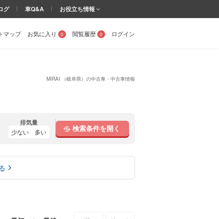
ログ
車Q&A
お役立ち情報
トマップ
お気に入り
閲覧履歴
ログイン
0
0
MIRAI （岐阜県）の中古車・中古車情報
排気量
検索条件を開く
少ない
多い
る