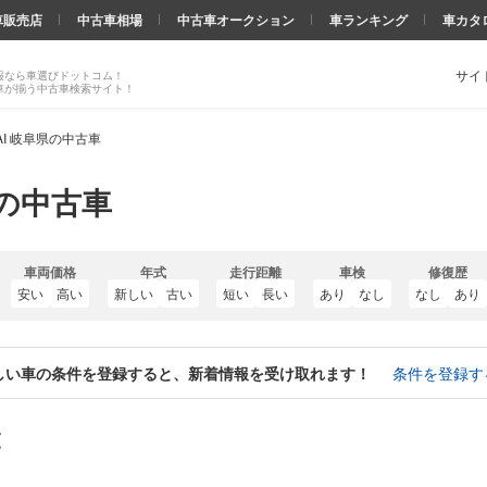
車販売店
中古車相場
中古車オークション
車ランキング
車カタ
サイ
報なら車選びドットコム！
車が揃う中古車検索サイト！
RAI 岐阜県の中古車
県の中古車
車両価格
年式
走行距離
車検
修復歴
安い
高い
新しい
古い
短い
長い
あり
なし
なし
あり
しい車の条件を登録すると、新着情報を受け取れます！
条件を登録す
覧