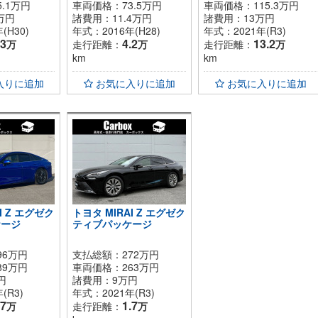
5.1
万円
車両価格：
73.5
万円
車両価格：
115.3
万円
万円
諸費用：
11.4
万円
諸費用：
13
万円
(H30)
年式：2016年(H28)
年式：2021年(R3)
.3
4.2
13.2
万
走行距離：
万
走行距離：
万
km
km
入りに追加
お気に入りに追加
お気に入りに追加
I Z エグゼク
トヨタ MIRAI Z エグゼク
ケージ
ティブパッケージ
96万円
支払総額：272万円
89
万円
車両価格：
263
万円
円
諸費用：
9
万円
(R3)
年式：2021年(R3)
.7
1.7
万
走行距離：
万