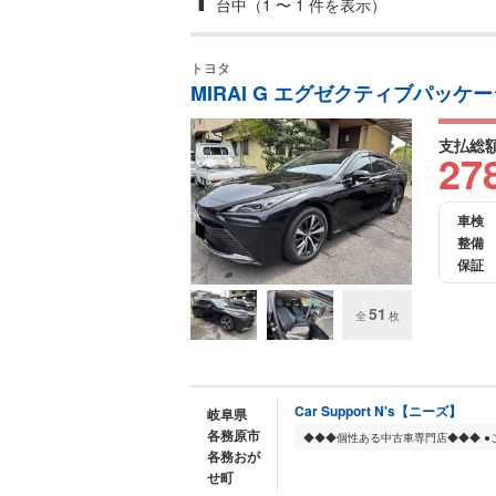
台中（1 〜 1 件を表示）
トヨタ
MIRAI G エグゼクティブパッケ
支払総
27
車検
整備
保証
51
全
枚
Car Support N's【ニーズ】
岐阜県
各務原市
各務おが
せ町