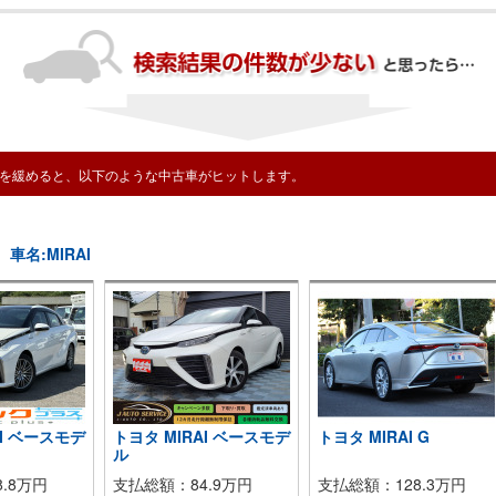
を緩めると、以下のような中古車がヒットします。
名:MIRAI
AI ベースモデ
トヨタ MIRAI ベースモデ
トヨタ MIRAI G
ル
.8万円
支払総額：84.9万円
支払総額：128.3万円