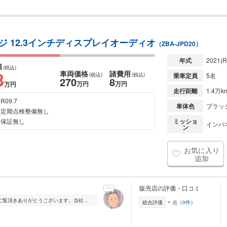
ージ 12.3インチディスプレイオーディオ
（ZBA-JPD20）
年式
2021
(R
額
(税込)
8
車両価格
諸費用
(税込)
(税込)
乗車定員
5名
270
8
万円
万円
万円
走行距離
1.4万k
R09.7
車体色
ブラッ
定期点検整備無し
保証無し
ミッショ
インパ
ン
お気に入り
追加
販売店の評価・口コミ
-
◆◆◆個性ある中古車専門店◆◆◆ ●ご覧頂きありがとうございます。当社では、お客様の様々なニーズにお答えできる様に、魅力的な中古車をリーズナブルに取り揃えています...
総合評価
点（
0件
）