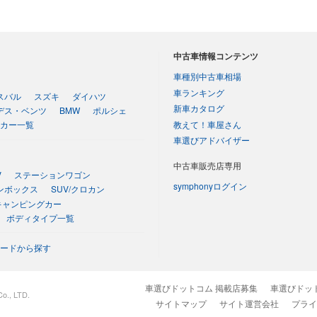
中古車情報コンテンツ
車種別中古車相場
車ランキング
スバル
スズキ
ダイハツ
新車カタログ
デス・ベンツ
BMW
ポルシェ
教えて！車屋さん
カー一覧
車選びアドバイザー
中古車販売店専用
V
ステーションワゴン
symphonyログイン
ンボックス
SUV/クロカン
キャンピングカー
ボディタイプ一覧
ードから探す
車選びドットコム 掲載店募集
車選びドッ
o., LTD.
サイトマップ
サイト運営会社
プライ