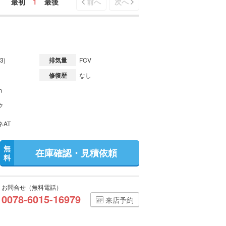
最初
1
最後
前へ
次へ
3)
排気量
FCV
修復歴
なし
m
ク
ネAT
無
在庫確認・見積依頼
料
お問合せ（無料電話）
0078-6015-16979
来店予約