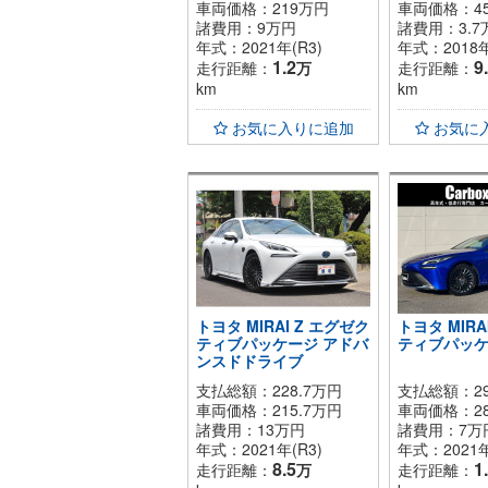
車両価格：
219
万円
車両価格：
4
諸費用：
9
万円
諸費用：
3.7
年式：2021年(R3)
年式：2018年
1.2
9
走行距離：
万
走行距離：
km
km
お気に入りに追加
お気に
トヨタ MIRAI Z エグゼク
トヨタ MIRA
ティブパッケージ アドバ
ティブパッ
ンスドドライブ
支払総額：228.7万円
支払総額：2
車両価格：
215.7
万円
車両価格：
2
諸費用：
13
万円
諸費用：
7
万
年式：2021年(R3)
年式：2021年
8.5
1
走行距離：
万
走行距離：