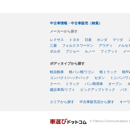
中古車情報・中古車販売（検索）
メーカーから探す
レクサス
トヨタ
日産
ホンダ
マツダ
三菱
フォルクスワーゲン
アウディ
メルセ
ボルボ
プジョー
ルノー
フィアット
メー
ボディタイプから探す
軽自動車
軽バン/軽ワゴン
軽トラック
軽R
コンパクト/ハッチバック
セダン
ミニバン/ワ
クーペ
トラック
バン/商用車
オープン
建設車両/リフト
ピックアップトラック
バス
エリアから探す
中古車販売店から探す
キーワ
© Fabrica Communications C