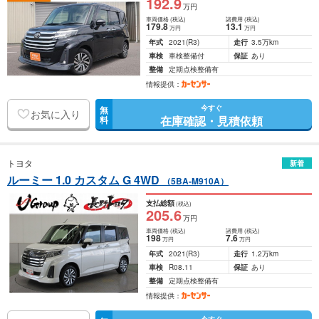
192
.9
万円
車両価格
(税込)
諸費用
(税込)
179
.8
13
.1
万円
万円
年式
2021
(R3)
走行
3.5万km
車検
車検整備付
保証
あり
整備
定期点検整備有
情報提供：
今すぐ
無
お気に入り
在庫確認・見積依頼
料
トヨタ
新着
ルーミー 1.0 カスタム G 4WD
（5BA-M910A）
支払総額
(税込)
205
.6
万円
車両価格
(税込)
諸費用
(税込)
198
7
.6
万円
万円
年式
2021
(R3)
走行
1.2万km
車検
R08.11
保証
あり
整備
定期点検整備有
情報提供：