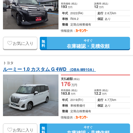
車両価格
(税込)
諸費用
(税込)
193
12
万円
万円
年式
2022
(R4)
走行
2.6万km
車検
R09.2
保証
あり
整備
定期点検整備有
情報提供：
今すぐ
無
お気に入り
在庫確認・見積依頼
料
トヨタ
ルーミー 1.0 カスタム G 4WD
（DBA-M910A）
支払総額
(税込)
176
万円
車両価格
(税込)
諸費用
(税込)
163
.8
12
.2
万円
万円
年式
2019
(R1)
走行
4.7万km
車検
車検整備付
保証
あり
整備
定期点検整備有
情報提供：
今すぐ
無
お気に入り
在庫確認・見積依頼
料