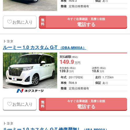
車検
R09.3
保証
あり
整備
定期点検整備有
今すぐ在庫確認・見積り依頼
無
お気に入り
電話する
料
トヨタ
ルーミー 1.0 カスタム G-T
（DBA-M900A）
支払総額
(税込)
149
.9
万円
車両価格
(税込)
諸費用
(税込)
139
.3
10
.6
万円
万円
年式
2017
(H29)
走行
1.7万km
車検
R08.9
保証
あり
整備
定期点検整備有
今すぐ在庫確認・見積り依頼
無
お気に入り
電話する
料
トヨタ
ルーミー 1.0 カスタム G-T 修復歴無し
（4BA-M900A）