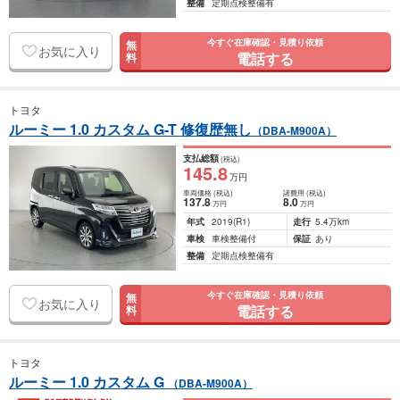
整備
定期点検整備有
今すぐ在庫確認・見積り依頼
無
お気に入り
電話する
料
トヨタ
ルーミー 1.0 カスタム G-T 修復歴無し
（DBA-M900A）
支払総額
(税込)
145
.8
万円
車両価格
(税込)
諸費用
(税込)
137
.8
8
.0
万円
万円
年式
2019
(R1)
走行
5.4万km
車検
車検整備付
保証
あり
整備
定期点検整備有
今すぐ在庫確認・見積り依頼
無
お気に入り
電話する
料
トヨタ
ルーミー 1.0 カスタム G
（DBA-M900A）