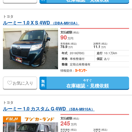
トヨタ
ルーミー 1.0 X S 4WD
（DBA-M910A）
支払総額
(税込)
90
万円
車両価格
(税込)
諸費用
(税込)
78
.9
11
.1
万円
万円
年式
2018
(H30)
走行
10.1万km
車検
車検整備付
保証
あり
整備
定期点検整備有
情報提供：
今すぐ
無
お気に入り
在庫確認・見積依頼
料
トヨタ
ルーミー 1.0 カスタム G 4WD
（5BA-M910A）
支払総額
(税込)
245
万円
車両価格
(税込)
諸費用
(税込)