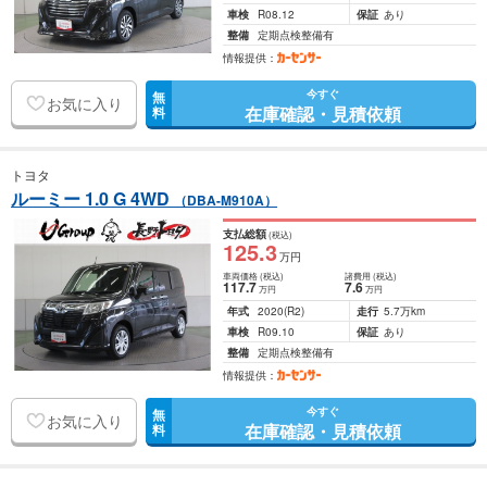
車検
R08.12
保証
あり
整備
定期点検整備有
情報提供：
今すぐ
無
お気に入り
在庫確認・見積依頼
料
トヨタ
ルーミー 1.0 G 4WD
（DBA-M910A）
支払総額
(税込)
125
.3
万円
車両価格
(税込)
諸費用
(税込)
117
.7
7
.6
万円
万円
年式
2020
(R2)
走行
5.7万km
車検
R09.10
保証
あり
整備
定期点検整備有
情報提供：
今すぐ
無
お気に入り
在庫確認・見積依頼
料