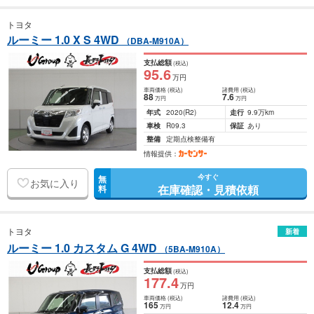
トヨタ
ルーミー 1.0 X S 4WD
（DBA-M910A）
支払総額
(税込)
95
.6
万円
車両価格
(税込)
諸費用
(税込)
88
7
.6
万円
万円
年式
2020
(R2)
走行
9.9万km
車検
R09.3
保証
あり
整備
定期点検整備有
情報提供：
今すぐ
無
お気に入り
在庫確認・見積依頼
料
トヨタ
新着
ルーミー 1.0 カスタム G 4WD
（5BA-M910A）
支払総額
(税込)
177
.4
万円
車両価格
(税込)
諸費用
(税込)
165
12
.4
万円
万円