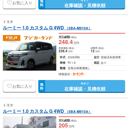
今すぐ
無
お気に入り
在庫確認・見積依頼
料
トヨタ
ルーミー 1.0 カスタム G 4WD
（5BA-M910A）
支払総額
(税込)
248
.4
万円
車両価格
(税込)
諸費用
(税込)
236
.4
12
万円
万円
年式
2026
(R8)
走行
登録済未使用車
車検
R11.6
保証
あり
整備
定期点検整備無し
情報提供：
今すぐ
無
お気に入り
在庫確認・見積依頼
料
トヨタ
ルーミー 1.0 カスタム G 4WD
（5BA-M910A）
支払総額
(税込)
205
万円