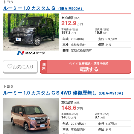
トヨタ
ルーミー 1.0 カスタム G
（5BA-M900A）
支払総額
(税込)
212
.9
万円
車両価格
(税込)
諸費用
(税込)
197
.3
15
.6
万円
万円
年式
2024
(R6)
走行
2.9万km
車検
車検整備付
保証
あり
整備
定期点検整備有
今すぐ在庫確認・見積り依頼
無
お気に入り
電話する
料
トヨタ
ルーミー 1.0 カスタム G S 4WD 修復歴無し
（DBA-M910A）
支払総額
(税込)
148
.6
万円
車両価格
(税込)
諸費用
(税込)
140
.6
8
.1
万円
万円
年式
2017
(H29)
走行
4.3万km
車検
車検整備付
保証
あり