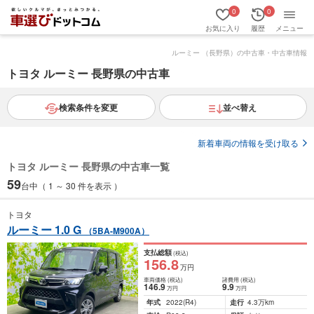
0
0
お気に入り
履歴
メニュー
ルーミー （長野県）の中古車・中古車情報
トヨタ ルーミー 長野県の中古車
検索条件を変更
並べ替え
新着車両の情報を受け取る
トヨタ ルーミー 長野県の中古車一覧
59
台中（ 1 ～ 30 件を表示 ）
トヨタ
ルーミー 1.0 G
（5BA-M900A）
支払総額
(税込)
156
.8
万円
車両価格
(税込)
諸費用
(税込)
146
.9
9
.9
万円
万円
年式
2022
(R4)
走行
4.3万km