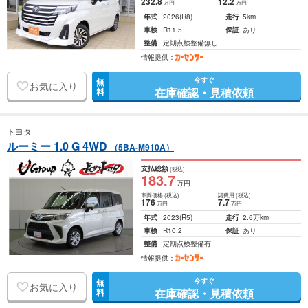
232
.8
12
.2
万円
万円
年式
2026
(R8)
走行
5km
車検
R11.5
保証
あり
整備
定期点検整備無し
情報提供：
今すぐ
無
お気に入り
在庫確認・見積依頼
料
トヨタ
ルーミー 1.0 G 4WD
（5BA-M910A）
支払総額
(税込)
183
.7
万円
車両価格
(税込)
諸費用
(税込)
176
7
.7
万円
万円
年式
2023
(R5)
走行
2.6万km
車検
R10.2
保証
あり
整備
定期点検整備有
情報提供：
今すぐ
無
お気に入り
在庫確認・見積依頼
料