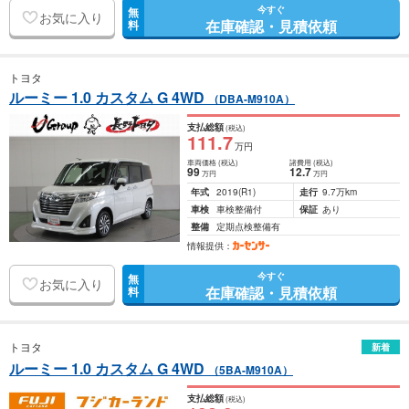
今すぐ
無
お気に入り
在庫確認・見積依頼
料
トヨタ
ルーミー 1.0 カスタム G 4WD
（DBA-M910A）
支払総額
(税込)
111
.7
万円
車両価格
(税込)
諸費用
(税込)
99
12
.7
万円
万円
年式
2019
(R1)
走行
9.7万km
車検
車検整備付
保証
あり
整備
定期点検整備有
情報提供：
今すぐ
無
お気に入り
在庫確認・見積依頼
料
トヨタ
新着
ルーミー 1.0 カスタム G 4WD
（5BA-M910A）
支払総額
(税込)