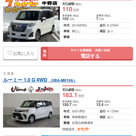
支払総額
(税込)
110
万円
車両価格
(税込)
諸費用
(税込)
103
7
万円
万円
年式
2018
(H30)
走行
6.3万km
車検
検なし
保証
あり
整備
今すぐ在庫確認・見積り依頼
無
お気に入り
電話する
料
トヨタ
ルーミー 1.0 G 4WD
（5BA-M910A）
支払総額
(税込)
163
.1
万円
車両価格
(税込)
諸費用
(税込)
150
.7
12
.4
万円
万円
年式
2021
(R3)
走行
4.1万km
車検
車検整備付
保証
あり
整備
定期点検整備有
情報提供：