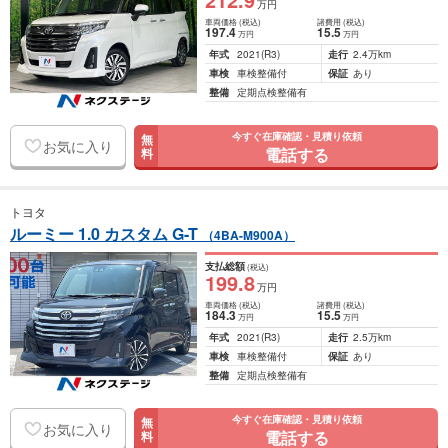
万円
車両価格
(税込)
諸費用
(税込)
197
.4
15
.5
万円
万円
年式
2021
(R3)
走行
2.4万km
車検
車検整備付
保証
あり
整備
定期点検整備有
今すぐ在庫確認・見積り依頼
無
お気に入り
電話する
料
トヨタ
ルーミー 1.0 カスタム G-T
（4BA-M900A）
支払総額
(税込)
199
.8
万円
車両価格
(税込)
諸費用
(税込)
184
.3
15
.5
万円
万円
年式
2021
(R3)
走行
2.5万km
車検
車検整備付
保証
あり
整備
定期点検整備有
今すぐ在庫確認・見積り依頼
無
お気に入り
電話する
料