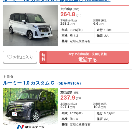
支払総額
(税込)
264
.8
万円
車両価格
(税込)
諸費用
(税込)
258
.2
6
.6
万円
万円
年式
2026
(R8)
走行
10km
車検
R11.2
保証
あり
整備
定期点検整備有
今すぐ在庫確認・見積り依頼
無
お気に入り
電話する
料
トヨタ
ルーミー 1.0 カスタム G
（5BA-M910A）
支払総額
(税込)
237
.9
万円
車両価格
(税込)
諸費用
(税込)
227
.1
10
.8
万円
万円
年式
2025
(R7)
走行
0.6万km
車検
R09.5
保証
あり
整備
定期点検整備有