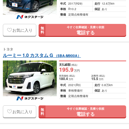
年式
2017
(H29)
走行
12.6万km
車検
R10.2
保証
あり
整備
定期点検整備有
今すぐ在庫確認・見積り依頼
無
お気に入り
電話する
料
トヨタ
ルーミー 1.0 カスタム G
（5BA-M900A）
支払総額
(税込)
195
.9
万円
車両価格
(税込)
諸費用
(税込)
180
.4
15
.5
万円
万円
年式
2021
(R3)
走行
0.8万km
車検
車検整備付
保証
あり
整備
定期点検整備有
今すぐ在庫確認・見積り依頼
無
お気に入り
電話する
料