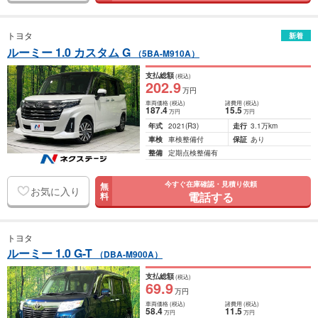
トヨタ
新着
ルーミー 1.0 カスタム G
（5BA-M910A）
支払総額
(税込)
202
.9
万円
車両価格
(税込)
諸費用
(税込)
187
.4
15
.5
万円
万円
年式
2021
(R3)
走行
3.1万km
車検
車検整備付
保証
あり
整備
定期点検整備有
今すぐ在庫確認・見積り依頼
無
お気に入り
電話する
料
トヨタ
ルーミー 1.0 G-T
（DBA-M900A）
支払総額
(税込)
69
.9
万円
車両価格
(税込)
諸費用
(税込)
58
.4
11
.5
万円
万円