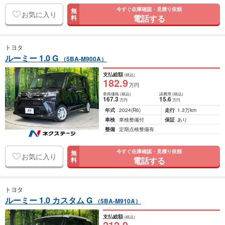
今すぐ在庫確認・見積り依頼
無
お気に入り
電話する
料
トヨタ
ルーミー 1.0 G
（5BA-M900A）
支払総額
(税込)
182
.9
万円
車両価格
(税込)
諸費用
(税込)
167
.3
15
.6
万円
万円
年式
2024
(R6)
走行
1.3万km
車検
車検整備付
保証
あり
整備
定期点検整備有
今すぐ在庫確認・見積り依頼
無
お気に入り
電話する
料
トヨタ
ルーミー 1.0 カスタム G
（5BA-M910A）
支払総額
(税込)
212
.9