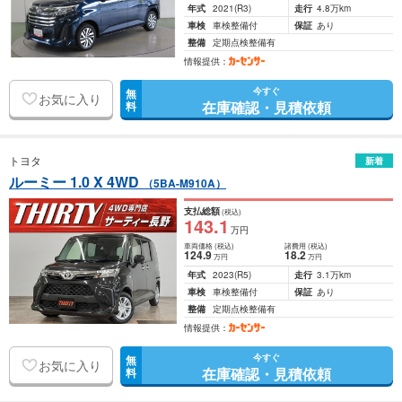
年式
2021
(R3)
走行
4.8万km
車検
車検整備付
保証
あり
整備
定期点検整備有
情報提供：
今すぐ
無
お気に入り
在庫確認・見積依頼
料
トヨタ
新着
ルーミー 1.0 X 4WD
（5BA-M910A）
支払総額
(税込)
143
.1
万円
車両価格
(税込)
諸費用
(税込)
124
.9
18
.2
万円
万円
年式
2023
(R5)
走行
3.1万km
車検
車検整備付
保証
あり
整備
定期点検整備有
情報提供：
今すぐ
無
お気に入り
在庫確認・見積依頼
料