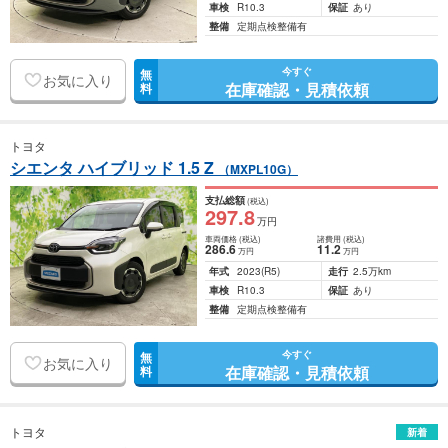
車検
R10.3
保証
あり
整備
定期点検整備有
今すぐ
無
お気に入り
在庫確認・見積依頼
料
トヨタ
シエンタ ハイブリッド 1.5 Z
（MXPL10G）
支払総額
(税込)
297
.8
万円
車両価格
(税込)
諸費用
(税込)
286
.6
11
.2
万円
万円
年式
2023
(R5)
走行
2.5万km
車検
R10.3
保証
あり
整備
定期点検整備有
今すぐ
無
お気に入り
在庫確認・見積依頼
料
トヨタ
新着