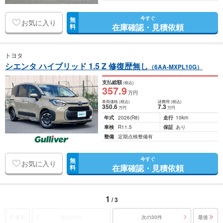
今すぐ
無
お気に入り
在庫確認・見積依頼
料
トヨタ
シエンタ ハイブリッド 1.5 Z 修復歴無し
（6AA-MXPL10G）
支払総額
(税込)
357
.9
万円
車両価格
(税込)
諸費用
(税込)
350
.6
7
.3
万円
万円
年式
2026
(R8)
走行
10km
車検
R11.5
保証
あり
整備
定期点検整備有
今すぐ
無
お気に入り
在庫確認・見積依頼
料
1
/ 3
最初
前の30件
次の30件
最後