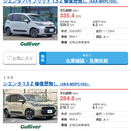
シエンタ ハイブリッド 1.5 Z 修復歴無し
（6AA-MXPL10G）
支払総額
(税込)
335
.4
万円
車両価格
(税込)
諸費用
(税込)
329
.2
6
.2
万円
万円
年式
2025
(R7)
走行
1.1万km
車検
R09.7
保証
あり
整備
定期点検整備有
今すぐ
無
お気に入り
在庫確認・見積依頼
料
トヨタ
シエンタ 1.5 Z 修復歴無し
（5BA-MXPC10G）
支払総額
(税込)
284
.8
万円
車両価格
(税込)
諸費用
(税込)
278
.7
6
.1
万円
万円
年式
2025
(R7)
走行
1.6万km
車検
R09.3
保証
あり
整備
定期点検整備有