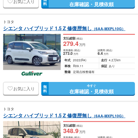
お気に入り
在庫確認・見積依頼
料
トヨタ
シエンタ ハイブリッド 1.5 Z 修復歴無し
（6AA-MXPL10G）
支払総額
(税込)
279
.4
万円
車両価格
(税込)
諸費用
(税込)
273
.0
6
.4
万円
万円
年式
2022
(R4)
走行
4.2万km
車検
R09.11
保証
あり
整備
定期点検整備有
今すぐ
無
お気に入り
在庫確認・見積依頼
料
トヨタ
シエンタ ハイブリッド 1.5 Z 修復歴無し
（6AA-MXPL10G）
支払総額
(税込)
348
.9
万円
車両価格
(税込)
諸費用
(税込)