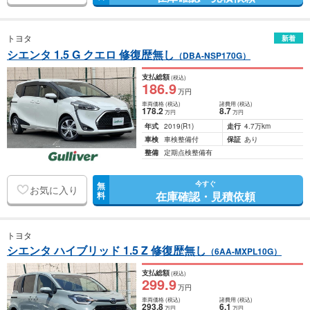
トヨタ
新着
シエンタ 1.5 G クエロ 修復歴無し
（DBA-NSP170G）
支払総額
(税込)
186
.9
万円
車両価格
(税込)
諸費用
(税込)
178
.2
8
.7
万円
万円
年式
2019
(R1)
走行
4.7万km
車検
車検整備付
保証
あり
整備
定期点検整備有
今すぐ
無
お気に入り
在庫確認・見積依頼
料
トヨタ
シエンタ ハイブリッド 1.5 Z 修復歴無し
（6AA-MXPL10G）
支払総額
(税込)
299
.9
万円
車両価格
(税込)
諸費用
(税込)
293
.8
6
.1
万円
万円