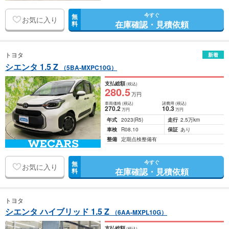
今すぐ
無
お気に入り
在庫確認・見積依頼
料
トヨタ
新着
シエンタ 1.5 Z
（5BA-MXPC10G）
支払総額
(税込)
280
.5
万円
車両価格
(税込)
諸費用
(税込)
270
.2
10
.3
万円
万円
年式
2023
(R5)
走行
2.5万km
車検
R08.10
保証
あり
整備
定期点検整備有
今すぐ
無
お気に入り
在庫確認・見積依頼
料
トヨタ
シエンタ ハイブリッド 1.5 Z
（6AA-MXPL10G）
支払総額
(税込)