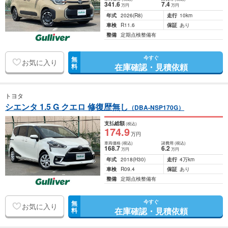
341
.6
7
.4
万円
万円
年式
2026
(R8)
走行
10km
車検
R11.6
保証
あり
整備
定期点検整備有
今すぐ
無
お気に入り
在庫確認・見積依頼
料
トヨタ
シエンタ 1.5 G クエロ 修復歴無し
（DBA-NSP170G）
支払総額
(税込)
174
.9
万円
車両価格
(税込)
諸費用
(税込)
168
.7
6
.2
万円
万円
年式
2018
(H30)
走行
4万km
車検
R09.4
保証
あり
整備
定期点検整備有
今すぐ
無
お気に入り
在庫確認・見積依頼
料