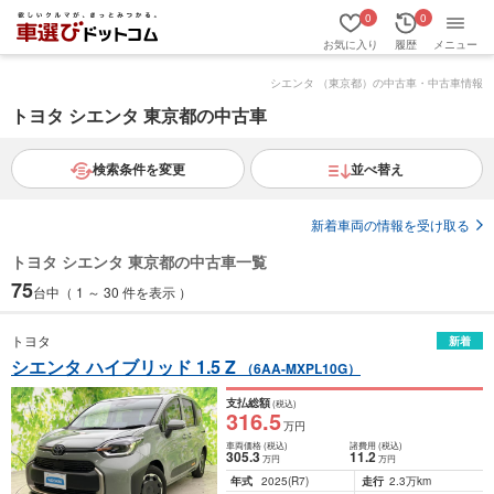
0
0
お気に入り
履歴
メニュー
シエンタ （東京都）の中古車・中古車情報
トヨタ シエンタ 東京都の中古車
検索条件を変更
並べ替え
新着車両の情報を受け取る
トヨタ シエンタ 東京都の中古車一覧
75
台中（ 1 ～ 30 件を表示 ）
トヨタ
新着
シエンタ ハイブリッド 1.5 Z
（6AA-MXPL10G）
支払総額
(税込)
316
.5
万円
車両価格
(税込)
諸費用
(税込)
305
.3
11
.2
万円
万円
年式
2025
(R7)
走行
2.3万km