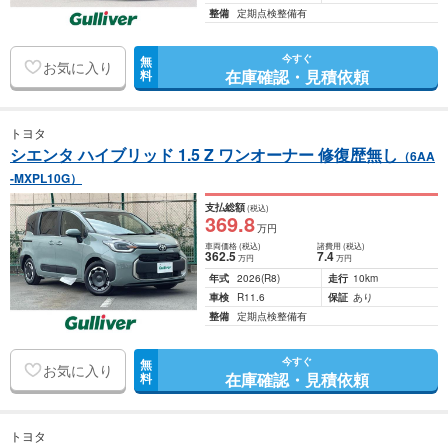
整備
定期点検整備有
今すぐ
無
お気に入り
在庫確認・見積依頼
料
トヨタ
シエンタ ハイブリッド 1.5 Z ワンオーナー 修復歴無し
（6AA
-MXPL10G）
支払総額
(税込)
369
.8
万円
車両価格
(税込)
諸費用
(税込)
362
.5
7
.4
万円
万円
年式
2026
(R8)
走行
10km
車検
R11.6
保証
あり
整備
定期点検整備有
今すぐ
無
お気に入り
在庫確認・見積依頼
料
トヨタ