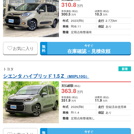
310
.8
万円
車両価格
(税込)
諸費用
(税込)
300
.5
10
.3
万円
万円
年式
2023
(R5)
走行
2.7万km
車検
R08.11
保証
あり
整備
定期点検整備有
今すぐ
無
お気に入り
在庫確認・見積依頼
料
トヨタ
新着
シエンタ ハイブリッド 1.5 Z
（MXPL10G）
支払総額
(税込)
363
.8
万円
車両価格
(税込)
諸費用
(税込)
351
.9
11
.9
万円
万円
年式
2026
(R8)
走行
登録済未使用車
車検
R11.4
保証
あり
整備
定期点検整備無し
今すぐ
無