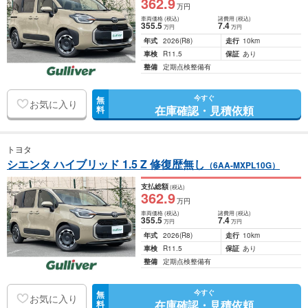
362
.9
万円
車両価格
(税込)
諸費用
(税込)
355
.5
7
.4
万円
万円
年式
2026
(R8)
走行
10km
車検
R11.5
保証
あり
整備
定期点検整備有
今すぐ
無
お気に入り
在庫確認・見積依頼
料
トヨタ
シエンタ ハイブリッド 1.5 Z 修復歴無し
（6AA-MXPL10G）
支払総額
(税込)
362
.9
万円
車両価格
(税込)
諸費用
(税込)
355
.5
7
.4
万円
万円
年式
2026
(R8)
走行
10km
車検
R11.5
保証
あり
整備
定期点検整備有
今すぐ
無
お気に入り
在庫確認・見積依頼
料