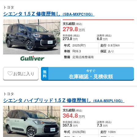
トヨタ
シエンタ 1.5 Z 修復歴無し
（5BA-MXPC10G）
支払総額
(税込)
279
.8
万円
車両価格
(税込)
諸費用
(税込)
273
.8
6
.0
万円
万円
年式
2025
(R7)
走行
0.9万km
車検
R09.3
保証
あり
整備
定期点検整備有
今すぐ
無
お気に入り
在庫確認・見積依頼
料
トヨタ
シエンタ ハイブリッド 1.5 Z 修復歴無し
（6AA-MXPL10G）
支払総額
(税込)
364
.8
万円
車両価格
(税込)
諸費用
(税込)
357
.5
7
.3
万円
万円
年式
2026
(R8)
走行
10km