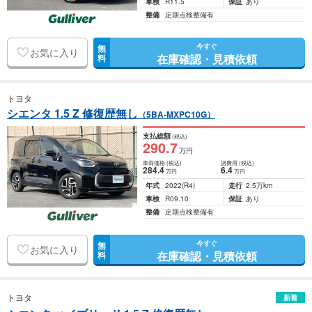
車検
R11.5
保証
あり
整備
定期点検整備有
今すぐ
無
お気に入り
在庫確認・見積依頼
料
トヨタ
シエンタ 1.5 Z 修復歴無し
（5BA-MXPC10G）
支払総額
(税込)
290
.7
万円
車両価格
(税込)
諸費用
(税込)
284
.4
6
.4
万円
万円
年式
2022
(R4)
走行
2.5万km
車検
R09.10
保証
あり
整備
定期点検整備有
今すぐ
無
お気に入り
在庫確認・見積依頼
料
トヨタ
新着