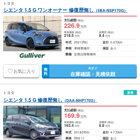
トヨタ
シエンタ 1.5 G ワンオーナー 修復歴無し
（5BA-NSP170G）
支払総額
(税込)
226
.9
万円
車両価格
(税込)
諸費用
(税込)
218
.5
8
.4
万円
万円
年式
2021
(R3)
走行
0.5万km
車検
車検整備付
保証
あり
整備
定期点検整備有
今すぐ
無
お気に入り
在庫確認・見積依頼
料
トヨタ
新着
シエンタ 1.5 G 修復歴無し
（DAA-NHP170G）
支払総額
(税込)
169
.9
万円
車両価格
(税込)
諸費用
(税込)
163
.4
6
.6
万円
万円
年式
2018
(H30)
走行
4.1万km
車検
R09.11
保証
あり