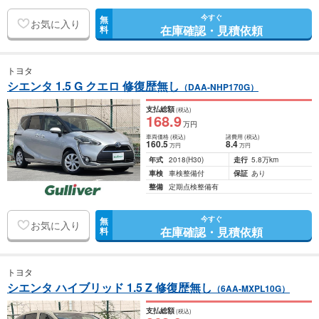
今すぐ
無
お気に入り
在庫確認・見積依頼
料
トヨタ
シエンタ 1.5 G クエロ 修復歴無し
（DAA-NHP170G）
支払総額
(税込)
168
.9
万円
車両価格
(税込)
諸費用
(税込)
160
.5
8
.4
万円
万円
年式
2018
(H30)
走行
5.8万km
車検
車検整備付
保証
あり
整備
定期点検整備有
今すぐ
無
お気に入り
在庫確認・見積依頼
料
トヨタ
シエンタ ハイブリッド 1.5 Z 修復歴無し
（6AA-MXPL10G）
支払総額
(税込)