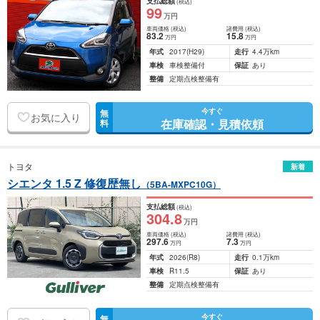
支払総額
(税込)
99
万円
車両価格
(税込)
諸費用
(税込)
83
.2
15
.8
万円
万円
年式
2017
(H29)
走行
4.4万km
車検
車検整備付
保証
あり
整備
定期点検整備有
今すぐ
無
お気に入り
在庫確認・見積依頼
料
トヨタ
新着
シエンタ 1.5 Z 修復歴無し
（5BA-MXPC10G）
支払総額
(税込)
304
.8
万円
車両価格
(税込)
諸費用
(税込)
297
.6
7
.3
万円
万円
年式
2026
(R8)
走行
0.1万km
車検
R11.5
保証
あり
整備
定期点検整備有
今すぐ
無