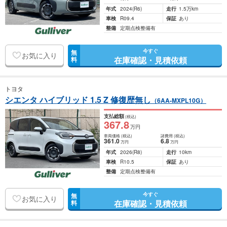
年式
2024
(R6)
走行
1.5万km
車検
R09.4
保証
あり
整備
定期点検整備有
今すぐ
無
お気に入り
在庫確認・見積依頼
料
トヨタ
シエンタ ハイブリッド 1.5 Z 修復歴無し
（6AA-MXPL10G）
支払総額
(税込)
367
.8
万円
車両価格
(税込)
諸費用
(税込)
361
.0
6
.8
万円
万円
年式
2026
(R8)
走行
10km
車検
R10.5
保証
あり
整備
定期点検整備有
今すぐ
無
お気に入り
在庫確認・見積依頼
料