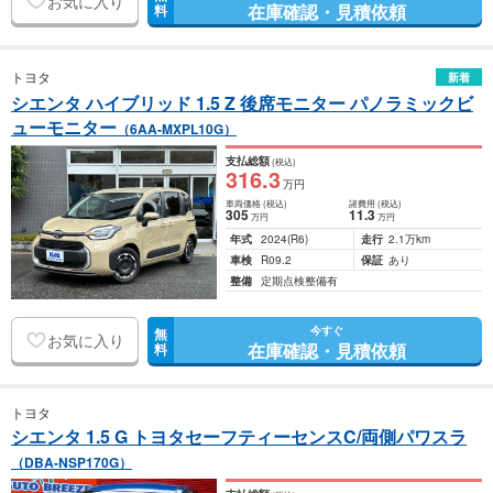
お気に入り
在庫確認・見積依頼
料
トヨタ
新着
シエンタ ハイブリッド 1.5 Z 後席モニター パノラミックビ
ューモニター
（6AA-MXPL10G）
支払総額
(税込)
316
.3
万円
車両価格
(税込)
諸費用
(税込)
305
11
.3
万円
万円
年式
2024
(R6)
走行
2.1万km
車検
R09.2
保証
あり
整備
定期点検整備有
今すぐ
無
お気に入り
在庫確認・見積依頼
料
トヨタ
シエンタ 1.5 G トヨタセーフティーセンスC/両側パワスラ
（DBA-NSP170G）