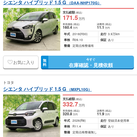
シエンタ ハイブリッド 1.5 G
（DAA-NHP170G）
支払総額
(税込)
171
.5
万円
車両価格
(税込)
諸費用
(税込)
160
.4
11
.1
万円
万円
年式
2018
(H30)
走行
3.9万km
車検
R09.10
保証
あり
整備
定期点検整備有
今すぐ
無
お気に入り
在庫確認・見積依頼
料
トヨタ
シエンタ ハイブリッド 1.5 G
（MXPL10G）
支払総額
(税込)
332
.7
万円
車両価格
(税込)
諸費用
(税込)
320
.8
11
.9
万円
万円
年式
2026
(R8)
走行
登録済未使用車
車検
R11.4
保証
あり
整備
定期点検整備無し