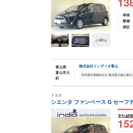
13
車検
整備
保証
60
全
枚
株式会社インディオ富山
富山県
富山市大
町
トヨタ
シエンタ ファンベース G セーフティ
支払総
15