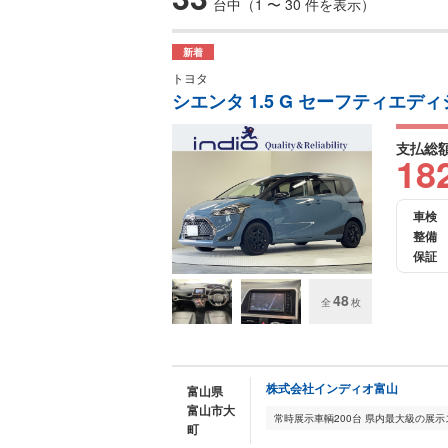
台中（1 〜 30 件を表示）
新着
トヨタ
シエンタ 1.5 G セーフティエデ
支払総
18
車検
整備
保証
48
全
枚
株式会社インディオ富山
富山県
富山市大
町