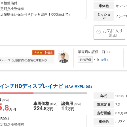
車検整備付
車体色
センシ
定期点検整備有
店舗取扱い保証付き(1ヶ月以内 1,000kmまで)
ミッショ
インパ
ン
お気に入り
追加
販売店の評価・口コミ
-
総合評価
点（
0件
）
常時展示車輌200台 県内最大級の展示スペースには国内外の豊富な車種がラインナップ。軽四から輸入車まで幅広くご検討いただけます。 ご購入後は「2年間走行距離無制限...
0.5インチHDディスプレイナビ
（6AA-MXPL10G）
年式
2023
(R
額
(税込)
5
車両価格
諸費用
.8
(税込)
(税込)
乗車定員
7名
224
11
.8
万円
万円
万円
走行距離
3.5万k
R09.1
車体色
ホワイ
定期点検整備有