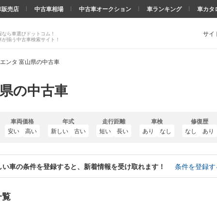
車販売店
中古車相場
中古車オークション
車ランキング
車カタ
サイ
報なら車選びドットコム！
車が揃う中古車検索サイト！
エンタ 富山県の中古車
山県の中古車
車両価格
年式
走行距離
車検
修復歴
安い
高い
新しい
古い
短い
長い
あり
なし
なし
あり
しい車の条件を登録すると、新着情報を受け取れます！
条件を登録す
一覧