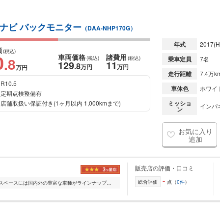
純正ナビ バックモニター
（DAA-NHP170G）
年式
2017
(H
額
(税込)
0
車両価格
諸費用
.8
(税込)
(税込)
乗車定員
7名
129
11
.8
万円
万円
万円
走行距離
7.4万k
R10.5
車体色
ホワイ
定期点検整備有
店舗取扱い保証付き(1ヶ月以内 1,000kmまで)
ミッショ
インパ
ン
お気に入り
追加
販売店の評価・口コミ
-
総合評価
点（
0件
）
常時展示車輌200台 県内最大級の展示スペースには国内外の豊富な車種がラインナップ。軽四から輸入車まで幅広くご検討いただけます。 ご購入後は「2年間走行距離無制限...