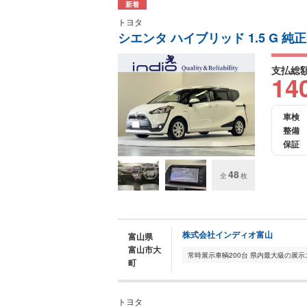
新着
トヨタ
シエンタ ハイブリッド 1.5 G 
支払総
14
車検
整備
保証
48
全
枚
株式会社インディオ富山
富山県
富山市大
町
トヨタ