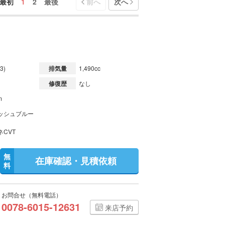
最初
1
2
最後
前へ
次へ
3)
排気量
1,490cc
修復歴
なし
m
ッシュブルー
ネCVT
無
在庫確認・見積依頼
料
お問合せ（無料電話）
0078-6015-12631
来店予約