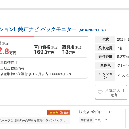
ィションII 純正ナビ バックモニター
（5BA-NSP170G）
年式
2021
(R
額
(税込)
2
車両価格
諸費用
.8
(税込)
(税込)
乗車定員
7名
169
13
.8
万円
万円
万円
走行距離
5.2万k
車検整備付
車体色
グレイ
定期点検整備有
店舗取扱い保証付き(1ヶ月以内 1,000kmまで)
ミッショ
インパ
ン
お気に入り
追加
販売店の評価・口コミ
-
総合評価
点（
0件
）
常時展示車輌200台 県内最大級の展示スペースには国内外の豊富な車種がラインナップ。軽四から輸入車まで幅広くご検討いただけます。 ご購入後は「2年間走行距離無制限...