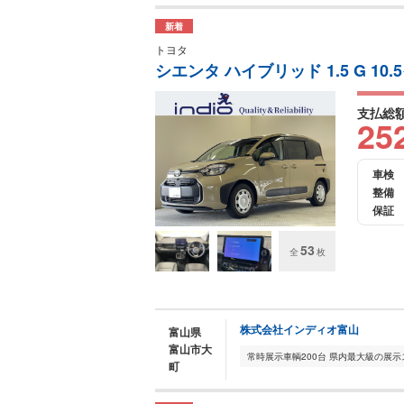
新着
トヨタ
シエンタ ハイブリッド 1.5 G 1
支払総
25
車検
整備
保証
53
全
枚
株式会社インディオ富山
富山県
富山市大
町