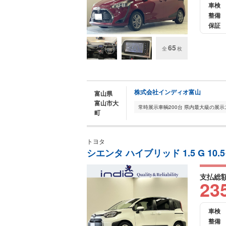
車検
整備
保証
65
全
枚
株式会社インディオ富山
富山県
富山市大
町
トヨタ
シエンタ ハイブリッド 1.5 G 1
支払総
23
車検
整備