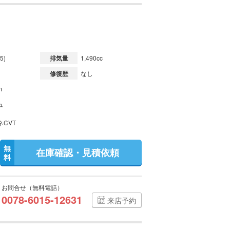
5)
排気量
1,490cc
修復歴
なし
m
ュ
ネCVT
無
在庫確認・見積依頼
料
お問合せ（無料電話）
0078-6015-12631
来店予約