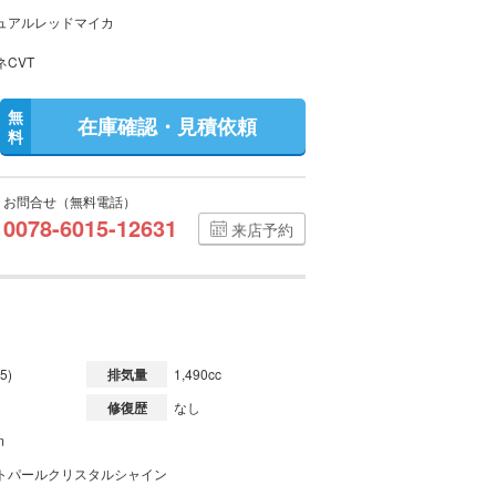
ュアルレッドマイカ
ネCVT
無
在庫確認・見積依頼
料
お問合せ（無料電話）
0078-6015-12631
来店予約
5)
排気量
1,490cc
修復歴
なし
m
トパールクリスタルシャイン