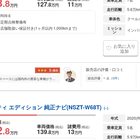
8
.8
乗車定員
127
11
.8
万円
万円
万円
走行距離
5.6万k
R09.6
車体色
クール
定期点検整備有
店舗取扱い保証付き(1ヶ月以内 1,000kmまで)
ミッショ
インパ
ン
お気に入り
追加
販売店の評価・口コミ
-
総合評価
点（
0件
）
常時展示車輌200台 県内最大級の展示スペースには国内外の豊富な車種がラインナップ。軽四から輸入車まで幅広くご検討いただけます。 ご購入後は「2年間走行距離無制限...
 エディション 純正ナビ(NSZT-W68T)
（-）
年式
2020
(R
額
(税込)
2
車両価格
諸費用
.8
(税込)
(税込)
乗車定員
5名
139
13
.8
万円
万円
万円
走行距離
5.9万k