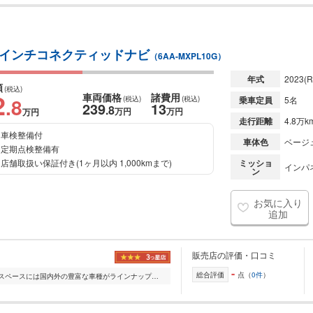
0.5インチコネクティッドナビ
（6AA-MXPL10G）
年式
2023
(R
額
(税込)
2
車両価格
諸費用
.8
(税込)
(税込)
乗車定員
5名
239
13
.8
万円
万円
万円
走行距離
4.8万k
車検整備付
車体色
ベージ
定期点検整備有
店舗取扱い保証付き(1ヶ月以内 1,000kmまで)
ミッショ
インパ
ン
お気に入り
追加
販売店の評価・口コミ
-
総合評価
点（
0件
）
常時展示車輌200台 県内最大級の展示スペースには国内外の豊富な車種がラインナップ。軽四から輸入車まで幅広くご検討いただけます。 ご購入後は「2年間走行距離無制限...