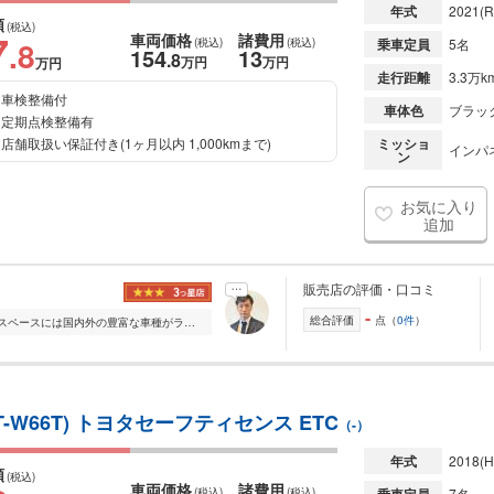
年式
2021
(R
額
(税込)
7
車両価格
諸費用
.8
(税込)
(税込)
乗車定員
5名
154
13
.8
万円
万円
万円
走行距離
3.3万k
車検整備付
車体色
ブラッ
定期点検整備有
店舗取扱い保証付き(1ヶ月以内 1,000kmまで)
ミッショ
インパ
ン
お気に入り
追加
販売店の評価・口コミ
-
総合評価
点（
0件
）
常時展示車輌200台 県内最大級の展示スペースには国内外の豊富な車種がラインナップ。軽四から輸入車まで幅広くご検討いただけます。 ご購入後は「2年間走行距離無制限...
T-W66T) トヨタセーフティセンス ETC
（-）
年式
2018
(H
額
(税込)
車両価格
諸費用
(税込)
(税込)
7名