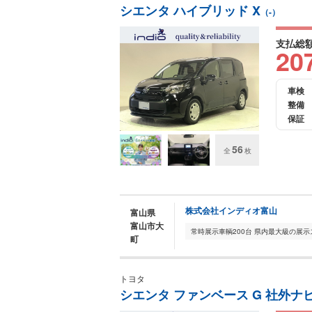
シエンタ ハイブリッド X
（-）
支払総
20
車検
整備
保証
56
全
枚
株式会社インディオ富山
富山県
富山市大
町
トヨタ
シエンタ ファンベース G 社外ナビ(