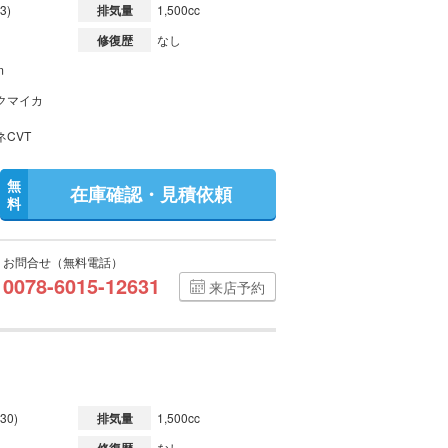
3)
排気量
1,500cc
修復歴
なし
m
クマイカ
ネCVT
無
在庫確認・見積依頼
料
お問合せ（無料電話）
0078-6015-12631
来店予約
30)
排気量
1,500cc
なし