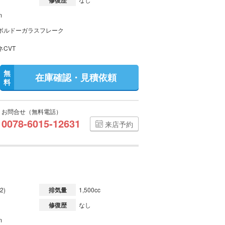
修復歴
m
ボルドーガラスフレーク
ネCVT
無
在庫確認・見積依頼
料
お問合せ（無料電話）
0078-6015-12631
来店予約
2)
排気量
1,500cc
修復歴
なし
m