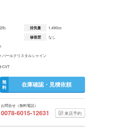
29)
排気量
1,490cc
修復歴
なし
m
トパールクリスタルシャイン
ネCVT
無
在庫確認・見積依頼
料
お問合せ（無料電話）
0078-6015-12631
来店予約