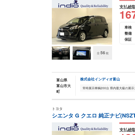
支払総
16
車検
整備
保証
56
全
枚
株式会社インディオ富山
富山県
富山市大
町
トヨタ
シエンタ G クエロ 純正ナビ(NSZ
支払総