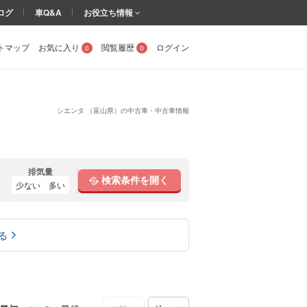
ログ
車Q&A
お役立ち情報
トマップ
お気に入り
閲覧履歴
ログイン
0
0
シエンタ （富山県）の中古車・中古車情報
排気量
検索条件を開く
少ない
多い
る