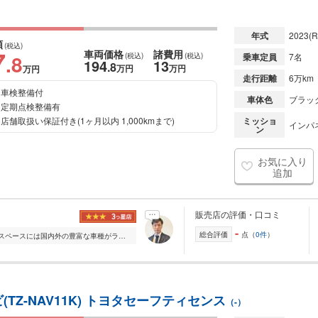
年式
2023
(R
額
(税込)
7
車両価格
諸費用
.8
(税込)
(税込)
乗車定員
7名
194
13
.8
万円
万円
万円
走行距離
6万km
車検整備付
車体色
ブラッ
定期点検整備有
店舗取扱い保証付き(1ヶ月以内 1,000kmまで)
ミッショ
インパ
ン
お気に入り
追加
販売店の評価・口コミ
-
総合評価
点（
0件
）
常時展示車輌200台 県内最大級の展示スペースには国内外の豊富な車種がラインナップ。軽四から輸入車まで幅広くご検討いただけます。 ご購入後は「2年間走行距離無制限...
TZ-NAV11K) トヨタセーフティセンス
（-）