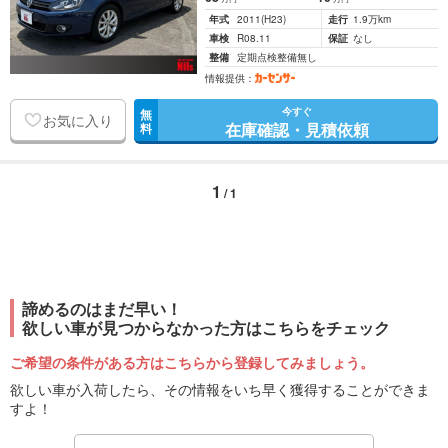
年式
2011
(H23)
走行
1.9万km
車検
R08.11
保証
なし
整備
定期点検整備無し
情報提供：
今すぐ
無
お気に入り
在庫確認・見積依頼
料
1
/ 1
諦めるのはまだ早い！
欲しい車が見つからなかった方はこちらをチェック
ご希望の条件がある方はこちらから登録してみましょう。
欲しい車が入荷したら、その情報をいち早く獲得することができま
すよ！