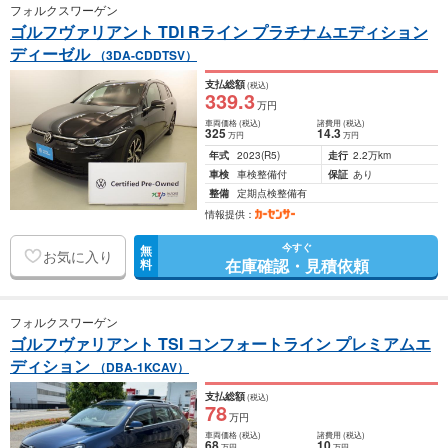
フォルクスワーゲン
ゴルフヴァリアント TDI Rライン プラチナムエディション
ディーゼル
（3DA-CDDTSV）
支払総額
(税込)
339
.3
万円
車両価格
(税込)
諸費用
(税込)
325
14
.3
万円
万円
年式
2023
(R5)
走行
2.2万km
車検
車検整備付
保証
あり
整備
定期点検整備有
情報提供：
今すぐ
無
お気に入り
在庫確認・見積依頼
料
フォルクスワーゲン
ゴルフヴァリアント TSI コンフォートライン プレミアムエ
ディション
（DBA-1KCAV）
支払総額
(税込)
78
万円
車両価格
(税込)
諸費用
(税込)
68
10
万円
万円