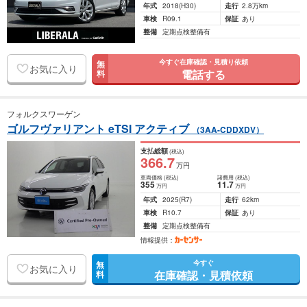
年式
2018
(H30)
走行
2.8万km
車検
R09.1
保証
あり
整備
定期点検整備有
今すぐ在庫確認・見積り依頼
無
お気に入り
電話する
料
フォルクスワーゲン
ゴルフヴァリアント eTSI アクティブ
（3AA-CDDXDV）
支払総額
(税込)
366
.7
万円
車両価格
(税込)
諸費用
(税込)
355
11
.7
万円
万円
年式
2025
(R7)
走行
62km
車検
R10.7
保証
あり
整備
定期点検整備有
情報提供：
今すぐ
無
お気に入り
在庫確認・見積依頼
料