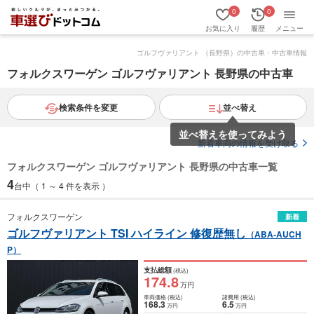
0
0
お気に入り
履歴
メニュー
ゴルフヴァリアント （長野県）の中古車・中古車情報
フォルクスワーゲン ゴルフヴァリアント 長野県の中古車
検索条件を変更
並べ替え
並べ替えを使ってみよう
新着車両の情報を受け取る
フォルクスワーゲン ゴルフヴァリアント 長野県の中古車一覧
4
台中（ 1 ～ 4 件を表示 ）
フォルクスワーゲン
新着
ゴルフヴァリアント TSI ハイライン 修復歴無し
（ABA-AUCH
P）
支払総額
(税込)
174
.8
万円
車両価格
(税込)
諸費用
(税込)
168
.3
6
.5
万円
万円