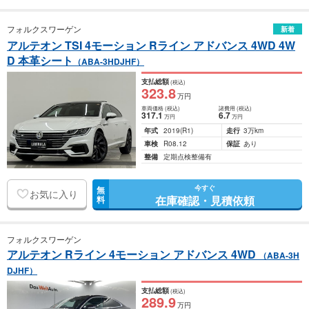
フォルクスワーゲン
新着
アルテオン TSI 4モーション Rライン アドバンス 4WD 4W
D 本革シート
（ABA-3HDJHF）
支払総額
(税込)
323
.8
万円
車両価格
(税込)
諸費用
(税込)
317
.1
6
.7
万円
万円
年式
2019
(R1)
走行
3万km
車検
R08.12
保証
あり
整備
定期点検整備有
今すぐ
無
お気に入り
在庫確認・見積依頼
料
フォルクスワーゲン
アルテオン Rライン 4モーション アドバンス 4WD
（ABA-3H
DJHF）
支払総額
(税込)
289
.9
万円