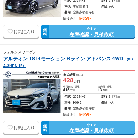
年式
2021
(R3)
走行
2.3万km
車検
車検整備付
保証
あり
整備
定期点検整備有
情報提供：
今すぐ
無
お気に入り
在庫確認・見積依頼
料
フォルクスワーゲン
アルテオン TSI 4モーション Rライン アドバンス 4WD
（3B
A-3HDNUF）
支払総額
(税込)
428
万円
車両価格
(税込)
諸費用
(税込)
415
13
万円
万円
年式
2024
(R6)
走行
3.1万km
車検
R09.2
保証
あり
整備
定期点検整備有
情報提供：
今すぐ
無
お気に入り
在庫確認・見積依頼
料