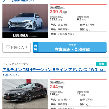
（3BA-3HDNUF）
支払総額
(税込)
339
.8
万円
車両価格
(税込)
諸費用
(税込)
333
.3
6
.5
万円
万円
年式
2023
(R5)
走行
5.1万km
車検
車検整備付
保証
あり
整備
定期点検整備有
今すぐ
無
お気に入り
在庫確認・見積依頼
料
フォルクスワーゲン
新着
アルテオン TSI 4モーション Rライン アドバンス 4WD
（AB
A-3HDJHF）
支払総額
(税込)
244
万円
車両価格
(税込)
諸費用
(税込)
228
16
万円
万円
年式
2019
(H31)
走行
7万km
車検
車検整備付
保証
あり
整備
定期点検整備有