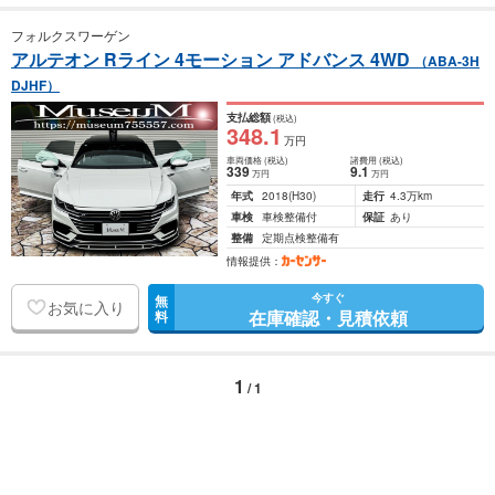
フォルクスワーゲン
アルテオン Rライン 4モーション アドバンス 4WD
（ABA-3H
DJHF）
支払総額
(税込)
348
.1
万円
車両価格
(税込)
諸費用
(税込)
339
9
.1
万円
万円
年式
2018
(H30)
走行
4.3万km
車検
車検整備付
保証
あり
整備
定期点検整備有
情報提供：
今すぐ
無
お気に入り
在庫確認・見積依頼
料
1
/ 1