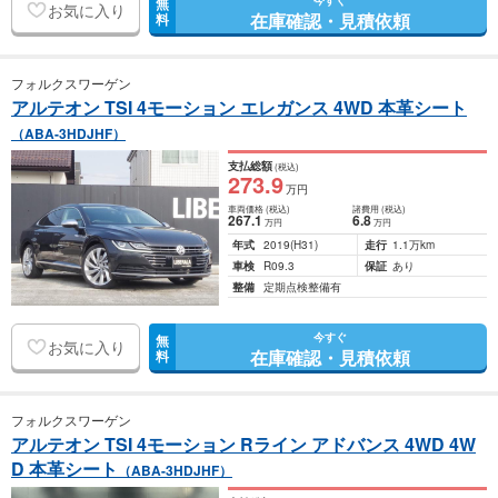
今すぐ
無
お気に入り
在庫確認・見積依頼
料
フォルクスワーゲン
アルテオン TSI 4モーション エレガンス 4WD 本革シート
（ABA-3HDJHF）
支払総額
(税込)
273
.9
万円
車両価格
(税込)
諸費用
(税込)
267
.1
6
.8
万円
万円
年式
2019
(H31)
走行
1.1万km
車検
R09.3
保証
あり
整備
定期点検整備有
今すぐ
無
お気に入り
在庫確認・見積依頼
料
フォルクスワーゲン
アルテオン TSI 4モーション Rライン アドバンス 4WD 4W
D 本革シート
（ABA-3HDJHF）