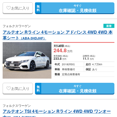
今すぐ
無
お気に入り
在庫確認・見積依頼
料
フォルクスワーゲン
新着
アルテオン Rライン 4モーション アドバンス 4WD 4WD 本
革シート
（ABA-3HDJHF）
支払総額
(税込)
244
.8
万円
車両価格
(税込)
諸費用
(税込)
233
.8
11
.1
万円
万円
年式
2018
(H30)
走行
4.7万km
車検
車検整備付
保証
あり
整備
定期点検整備有
今すぐ
無
お気に入り
在庫確認・見積依頼
料
フォルクスワーゲン
アルテオン TSI 4モーション Rライン 4WD 4WD ワンオー
ナー