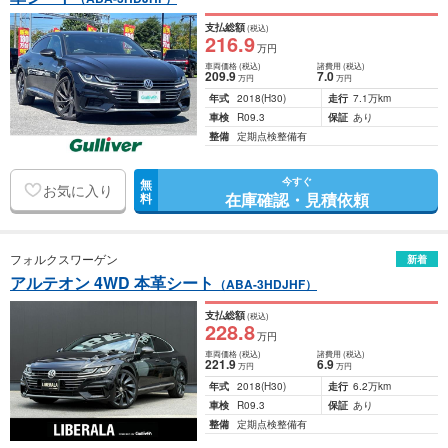
支払総額
(税込)
216
.9
万円
車両価格
(税込)
諸費用
(税込)
209
.9
7
.0
万円
万円
年式
2018
(H30)
走行
7.1万km
車検
R09.3
保証
あり
整備
定期点検整備有
今すぐ
無
お気に入り
在庫確認・見積依頼
料
フォルクスワーゲン
新着
アルテオン 4WD 本革シート
（ABA-3HDJHF）
支払総額
(税込)
228
.8
万円
車両価格
(税込)
諸費用
(税込)
221
.9
6
.9
万円
万円
年式
2018
(H30)
走行
6.2万km
車検
R09.3
保証
あり
整備
定期点検整備有