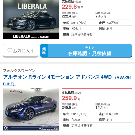
支払総額
(税込)
229
.8
万円
車両価格
(税込)
諸費用
(税込)
222
.4
7
.4
万円
万円
年式
2018
(H30)
走行
7.3万km
車検
R09.11
保証
あり
整備
定期点検整備有
今すぐ
無
お気に入り
在庫確認・見積依頼
料
フォルクスワーゲン
アルテオン Rライン 4モーション アドバンス 4WD
（ABA-3H
DJHF）
支払総額
(税込)
259
.9
万円
車両価格
(税込)
諸費用
(税込)
245
.5
14
.4
万円
万円
年式
2018
(H30)
走行
3.6万km
車検
R09.9
保証
あり
整備
定期点検整備有