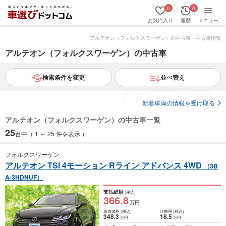
0
0
お気に入り
履歴
メニュー
アルテオン（フォルクスワーゲン）の中古車・中古車情報
アルテオン（フォルクスワーゲン）の中古車
検索条件を変更
並べ替え
新着車両の情報を受け取る
アルテオン（フォルクスワーゲン）の中古車一覧
25
台中（ 1 ～ 25 件を表示 ）
フォルクスワーゲン
アルテオン TSI 4モーション Rライン アドバンス 4WD
（3B
A-3HDNUF）
支払総額
(税込)
366
.8
万円
車両価格
(税込)
諸費用
(税込)
348
.3
18
.5
万円
万円