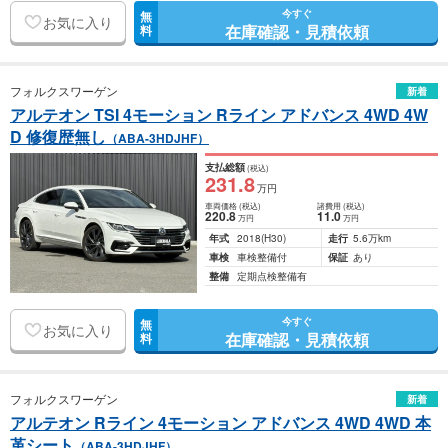
今すぐ
無
お気に入り
在庫確認・見積依頼
料
フォルクスワーゲン
新着
アルテオン TSI 4モーション Rライン アドバンス 4WD 4W
D 修復歴無し
（ABA-3HDJHF）
支払総額
(税込)
231
.8
万円
車両価格
(税込)
諸費用
(税込)
220
.8
11
.0
万円
万円
年式
2018
(H30)
走行
5.6万km
車検
車検整備付
保証
あり
整備
定期点検整備有
今すぐ
無
お気に入り
在庫確認・見積依頼
料
フォルクスワーゲン
新着
アルテオン Rライン 4モーション アドバンス 4WD 4WD 本
革シート
（ABA-3HDJHF）