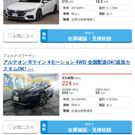
215
16
.2
万円
万円
年式
2019
(R1)
走行
5.1万km
車検
検なし
保証
あり
整備
定期点検整備無し
今すぐ
無
お気に入り
在庫確認・見積依頼
料
フォルクスワーゲン
アルテオン Rライン 4モーション 4WD 全国配送OK!追加カ
スタムOK!
（-）
支払総額
(税込)
224
万円
車両価格
(税込)
諸費用
(税込)
204
20
万円
万円
年式
2018
(H30)
走行
5.8万km
車検
R09.3
保証
あり
整備
定期点検整備有
今すぐ
無
お気に入り
在庫確認・見積依頼
料