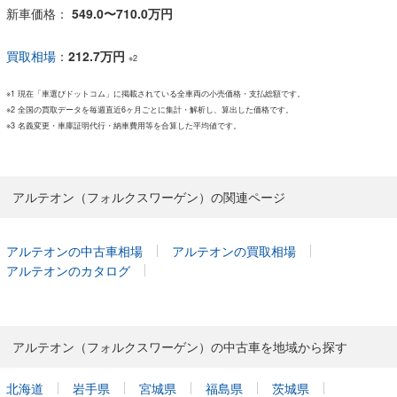
新車価格：
549.0〜710.0万円
買取相場
：
212.7万円
※2
※1 現在「車選びドットコム」に掲載されている全車両の小売価格・支払総額です。
※2 全国の買取データを毎週直近6ヶ月ごとに集計・解析し、算出した価格です。
※3 名義変更・車庫証明代行・納車費用等を合算した平均値です。
アルテオン（フォルクスワーゲン）の関連ページ
アルテオンの中古車相場
アルテオンの買取相場
アルテオンのカタログ
アルテオン（フォルクスワーゲン）の中古車を地域から探す
北海道
岩手県
宮城県
福島県
茨城県