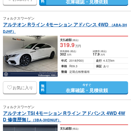
在庫確認・見積依頼
料
フォルクスワーゲン
アルテオン Rライン 4モーション アドバンス 4WD
（ABA-3H
DJHF）
支払総額
(税込)
319
.9
万円
車両価格
(税込)
諸費用
(税込)
302
17
.9
万円
万円
年式
2018
(H30)
走行
4.5万km
車検
R09.3
保証
あり
整備
定期点検整備有
今すぐ
無
お気に入り
在庫確認・見積依頼
料
フォルクスワーゲン
アルテオン TSI 4モーション Rライン アドバンス 4WD 4W
D 修復歴無し
（3BA-3HDNUF）
支払総額
(税込)