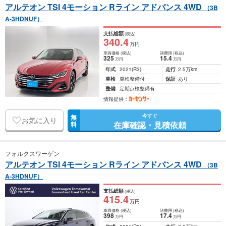
アルテオン TSI 4モーション Rライン アドバンス 4WD
（3B
A-3HDNUF）
支払総額
(税込)
340
.4
万円
車両価格
(税込)
諸費用
(税込)
325
15
.4
万円
万円
年式
2021
(R3)
走行
2.5万km
車検
車検整備付
保証
あり
整備
定期点検整備有
情報提供：
今すぐ
無
お気に入り
在庫確認・見積依頼
料
フォルクスワーゲン
アルテオン TSI 4モーション Rライン アドバンス 4WD
（3B
A-3HDNUF）
支払総額
(税込)
415
.4
万円
車両価格
(税込)
諸費用
(税込)
398
17
.4
万円
万円