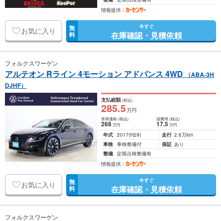
情報提供：
今すぐ
無
お気に入り
在庫確認・見積依頼
料
フォルクスワーゲン
アルテオン Rライン 4モーション アドバンス 4WD
（ABA-3H
DJHF）
支払総額
(税込)
285
.5
万円
車両価格
(税込)
諸費用
(税込)
268
17
.5
万円
万円
年式
2017
(H29)
走行
2.6万km
車検
車検整備付
保証
あり
整備
定期点検整備有
情報提供：
今すぐ
無
お気に入り
在庫確認・見積依頼
料
フォルクスワーゲン