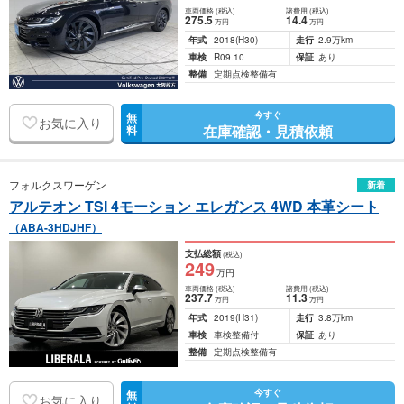
車両価格
(税込)
諸費用
(税込)
275
.5
14
.4
万円
万円
年式
2018
(H30)
走行
2.9万km
車検
R09.10
保証
あり
整備
定期点検整備有
今すぐ
無
お気に入り
在庫確認・見積依頼
料
フォルクスワーゲン
新着
アルテオン TSI 4モーション エレガンス 4WD 本革シート
（ABA-3HDJHF）
支払総額
(税込)
249
万円
車両価格
(税込)
諸費用
(税込)
237
.7
11
.3
万円
万円
年式
2019
(H31)
走行
3.8万km
車検
車検整備付
保証
あり
整備
定期点検整備有
今すぐ
無
お気に入り