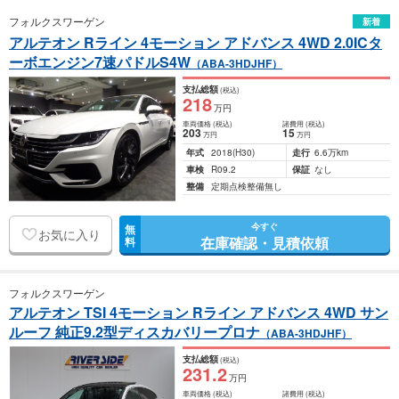
フォルクスワーゲン
新着
アルテオン Rライン 4モーション アドバンス 4WD 2.0ICタ
ーボエンジン7速パドルS4W
（ABA-3HDJHF）
支払総額
(税込)
218
万円
車両価格
(税込)
諸費用
(税込)
203
15
万円
万円
年式
2018
(H30)
走行
6.6万km
車検
R09.2
保証
なし
整備
定期点検整備無し
今すぐ
無
お気に入り
在庫確認・見積依頼
料
フォルクスワーゲン
アルテオン TSI 4モーション Rライン アドバンス 4WD サン
ルーフ 純正9.2型ディスカバリープロナ
（ABA-3HDJHF）
支払総額
(税込)
231
.2
万円
車両価格
(税込)
諸費用
(税込)