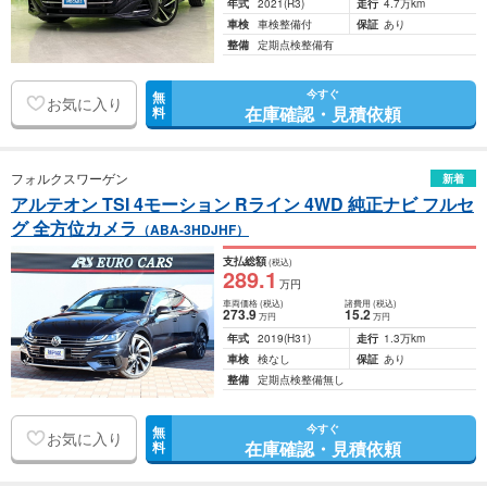
年式
2021
(R3)
走行
4.7万km
車検
車検整備付
保証
あり
整備
定期点検整備有
今すぐ
無
お気に入り
在庫確認・見積依頼
料
フォルクスワーゲン
新着
アルテオン TSI 4モーション Rライン 4WD 純正ナビ フルセ
グ 全方位カメラ
（ABA-3HDJHF）
支払総額
(税込)
289
.1
万円
車両価格
(税込)
諸費用
(税込)
273
.9
15
.2
万円
万円
年式
2019
(H31)
走行
1.3万km
車検
検なし
保証
あり
整備
定期点検整備無し
今すぐ
無
お気に入り
在庫確認・見積依頼
料