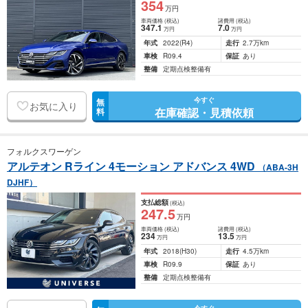
354
万円
車両価格
(税込)
諸費用
(税込)
347
.1
7
.0
万円
万円
年式
2022
(R4)
走行
2.7万km
車検
R09.4
保証
あり
整備
定期点検整備有
今すぐ
無
お気に入り
在庫確認・見積依頼
料
フォルクスワーゲン
アルテオン Rライン 4モーション アドバンス 4WD
（ABA-3H
DJHF）
支払総額
(税込)
247
.5
万円
車両価格
(税込)
諸費用
(税込)
234
13
.5
万円
万円
年式
2018
(H30)
走行
4.5万km
車検
R09.9
保証
あり
整備
定期点検整備有