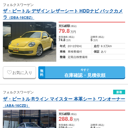
フォルクスワーゲン
ザ・ビートル デザイン レザーシート HDDナビ バックカメ
ラ
（DBA-16CBZ）
支払総額
(税込)
79
.8
万円
車両価格
(税込)
諸費用
(税込)
74
.8
5
万円
万円
年式
2012
(H24)
走行
9.3万km
車検
車検整備付
保証
あり
整備
定期点検整備有
今すぐ
無
お気に入り
在庫確認・見積依頼
料
フォルクスワーゲン
新着
ザ・ビートル Rライン マイスター 本革シート ワンオーナー
（ABA-16CZD）
支払総額
(税込)
288
.8
万円
車両価格
(税込)
諸費用
(税込)
279
.0
9
.8