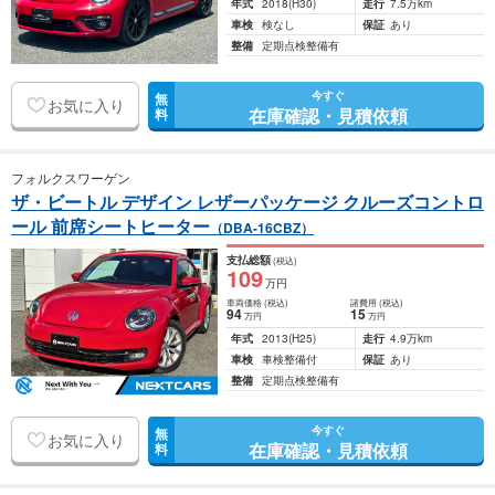
年式
2018
(H30)
走行
7.5万km
車検
検なし
保証
あり
整備
定期点検整備有
今すぐ
無
お気に入り
在庫確認・見積依頼
料
フォルクスワーゲン
ザ・ビートル デザイン レザーパッケージ クルーズコントロ
ール 前席シートヒーター
（DBA-16CBZ）
支払総額
(税込)
109
万円
車両価格
(税込)
諸費用
(税込)
94
15
万円
万円
年式
2013
(H25)
走行
4.9万km
車検
車検整備付
保証
あり
整備
定期点検整備有
今すぐ
無
お気に入り
在庫確認・見積依頼
料