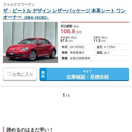
フォルクスワーゲン
ザ・ビートル デザイン レザーパッケージ 本革シート ワン
オーナー
（DBA-16CBZ）
支払総額
(税込)
108
.8
万円
車両価格
(税込)
諸費用
(税込)
97
.5
11
.3
万円
万円
年式
2013
(H25)
走行
4.7万km
車検
車検整備付
保証
あり
整備
定期点検整備有
今すぐ
無
お気に入り
在庫確認・見積依頼
料
1
/ 1
諦めるのはまだ早い！