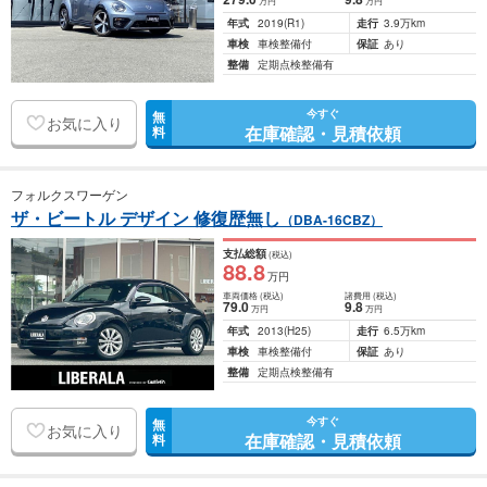
万円
万円
年式
2019
(R1)
走行
3.9万km
車検
車検整備付
保証
あり
整備
定期点検整備有
今すぐ
無
お気に入り
在庫確認・見積依頼
料
フォルクスワーゲン
ザ・ビートル デザイン 修復歴無し
（DBA-16CBZ）
支払総額
(税込)
88
.8
万円
車両価格
(税込)
諸費用
(税込)
79
.0
9
.8
万円
万円
年式
2013
(H25)
走行
6.5万km
車検
車検整備付
保証
あり
整備
定期点検整備有
今すぐ
無
お気に入り
在庫確認・見積依頼
料