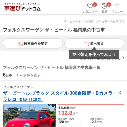
0
0
お気に入り
履歴
メニュー
ザ・ビートル （福岡県）の中古車・中古車情報
フォルクスワーゲン ザ・ビートル 福岡県の中古車
検索条件を変更
並べ替え
並べ替えを使ってみよう
新着車両の情報を受け取る
フォルクスワーゲン ザ・ビートル 福岡県の中古車一覧
6
台中（ 1 ～ 6 件を表示 ）
フォルクスワーゲン
ザ・ビートル ブラック スタイル 300台限定・Bカメラ・ド
ラレコ
（DBA-16CBZ）
支払総額
(税込)
132
.8
万円
車両価格
(税込)
諸費用
(税込)
120
12
.8
万円
万円